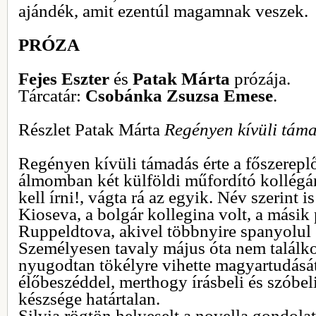
ajándék, amit ezentúl magamnak veszek.
PRÓZA
Fejes Eszter
és
Patak Márta
prózája.
Tárcatár:
Csobánka Zsuzsa Emese
.
Részlet Patak Márta
Regényen kívüli tám
Regényen kívüli támadás érte a főszereplő
álmomban két külföldi műfordító kollégám
kell írni!, vágta rá az egyik. Név szerint 
Kioseva, a bolgár kollegina volt, a másik 
Ruppeldtova, akivel többnyire spanyolul 
Személyesen tavaly május óta nem találko
nyugodtan tökélyre vihette magyartudásá
élőbeszéddel, merthogy írásbeli és szób
készsége határtalan.
Silvia rögtön helyeselt a novella gondola