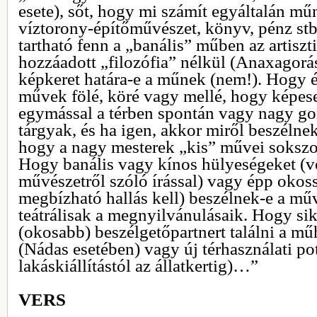
esete), sőt, hogy mi számít egyáltalán mű
víztorony-építőművészet, könyv, pénz st
tartható fenn a „banális” műben az artisz
hozzáadott „filozófia” nélkül (Anaxagorás
képkeret határa-e a műnek (nem!). Hogy é
művek fölé, köré vagy mellé, hogy képese
egymással a térben spontán vagy nagy go
tárgyak, és ha igen, akkor miről beszélnek
hogy a nagy mesterek „kis” művei soksz
Hogy banális vagy kínos hülyeségeket (vö
művészetről szóló írással) vagy épp okos
megbízható hallás kell) beszélnek-e a mű
teátrálisak a megnyilvánulásaik. Hogy sik
(okosabb) beszélgetőpartnert találni a mű
(Nádas esetében) vagy új térhasználati pot
lakáskiállítástól az állatkertig)…”
VERS