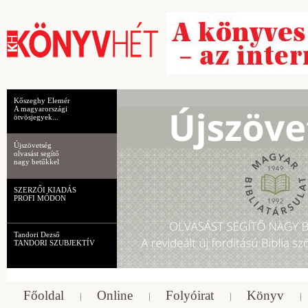
Kőszeghy Elemér
A magyarországi
ötvösjegyek...
Újszövetség
olvasást segítő
nagy betűkkel
SZERZŐI KIADÁS
PROFI MÓDON
Tandori Dezső
TANDORI SZUBJEKTÍV
Főoldal
Online
Folyóirat
Könyv