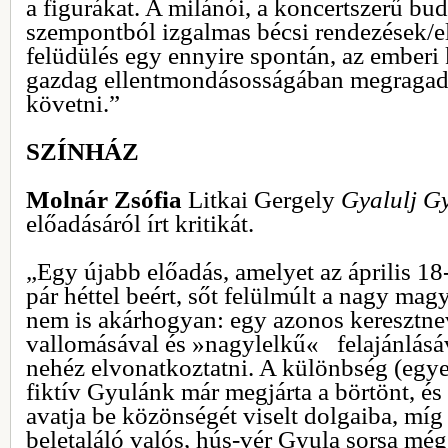
a figurákat. A milánói, a koncertszerű bud
szempontból izgalmas bécsi rendezések/e
felüdülés egy ennyire spontán, az emberi
gazdag ellentmondásosságában megragad
követni.”
SZÍNHÁZ
Molnár Zsófia
Litkai Gergely
Gyalulj Gy
előadásáról írt kritikát.
„Egy újabb előadás, amelyet az április 18
pár héttel beért, sőt felülmúlt a nagy mag
nem is akárhogyan: egy azonos kereszt
vallomásával és »nagylelkű« felajánlásá
nehéz elvonatkoztatni. A különbség (egye
fiktív Gyulánk már megjárta a börtönt, és
avatja be közönségét viselt dolgaiba, míg
beletaláló valós, hús-vér Gyula sorsa még