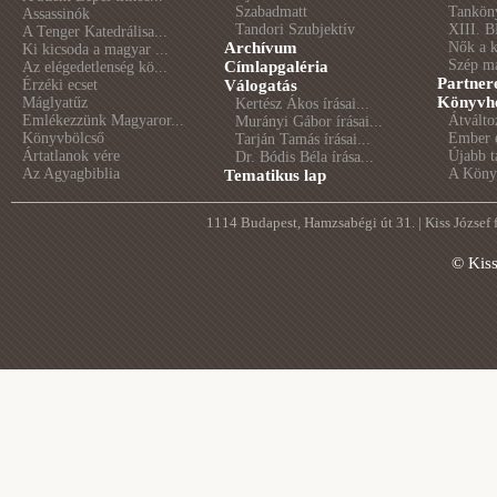
Szabadmatt
Tankön
Assassinók
Tandori Szubjektív
XIII. B
A Tenger Katedrálisa...
Archívum
Nők a 
Ki kicsoda a magyar ...
Szép m
Címlapgaléria
Az elégedetlenség kö...
Partner
Érzéki ecset
Válogatás
Könyvhé
Máglyatűz
Kertész Ákos írásai...
Emlékezzünk Magyaror...
Átválto
Murányi Gábor írásai...
Könyvbölcső
Ember é
Tarján Tamás írásai...
Ártatlanok vére
Újabb t
Dr. Bódis Béla írása...
Az Agyagbiblia
A Könyv
Tematikus lap
1114 Budapest, Hamzsabégi út 31. | Kiss József
© Kis