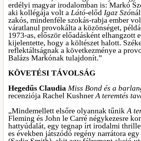
erdélyi magyar irodalomban is: Markó Szé
aki kollégája volt a
Látó
-előd
Igaz Szó
ná
zakós, mindenféle szokás-rabja ember vol
váratlanul provokálta a közönséget, péld
1973-as, először előadásként elhangzott 
kijelentette, hogy a költészet halott. Sz
reflektáltságnak a következménye a prov
Balázs Markónak tulajdonít.”
KÖVETÉSI TÁVOLSÁG
Hegedűs Claudia
Miss Bond és a barlan
recenziója Rachel Kushner
A teremtés ta
„Mindemellett elsőre olyannak tűnik
A te
Fleming és John le Carré négykezesre k
hattyúdalát, egy tegnap írt irodalmi thril
es években játszódó regény narrátora eg
(Sadie Smith), akit egy félrement akció 