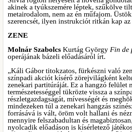
akinek a tyúkszemére léptek, szűkölve til
metairodalom, nem az én műfajom. Üstökö
szerencsét, ilyen instrukciót ritkán kap a
ZENE
Molnár Szabolcs
Kurtág György
Fin de 
operájának bázeli előadásáról írt.
„Káli Gábor titokzatos, fürkészni való ze
színpadi akciót kísérő zörejvilágként kelt
zenekari partitúráját. Ez a hangzó felület
természetességgel tükrözte vissza a szín
részletgazdagságát, mívességét és meghök
mindezeken túl a zenekari hangzás színés
forrásává is vált, öröm volt hallani és né
mennyire felszabadultan és magabiztosan, 
nyolcadik előadáson is kísérletező játék