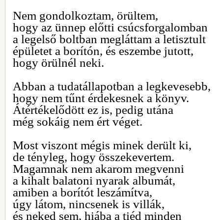
Nem gondolkoztam, örültem,
hogy az ünnep előtti csúcsforgalomban
a legelső boltban megláttam a letisztult
épületet a borítón, és eszembe jutott,
hogy örülnél neki.
Abban a tudatállapotban a legkevesebb,
hogy nem tűnt érdekesnek a könyv.
Átértékelődött ez is, pedig utána
még sokáig nem ért véget.
Most viszont mégis minek derült ki,
de tényleg, hogy összekevertem.
Magamnak nem akarom megvenni
a kihalt balatoni nyarak albumát,
amiben a borítót leszámítva,
úgy látom, nincsenek is villák,
és neked sem, hiába a tiéd minden