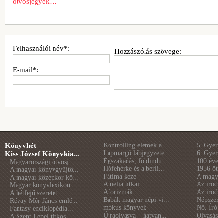
ötvösjegyek…
Felhasználói név*:
Hozzászólás szövege:
E-mail*:
Könyvhét
Kontrolling elemek a...
5. Gye
Lapmargó lábjegyzete...
6. Gye
Kiss József Könyvkia...
Égszakadás, földindu...
100 éve 
Magyarországi ötvösj...
Hófehérke és a berli...
1956 öt
A magyar könyvgyűjtő...
Fátima keze
A magya
A magyar középkor kö...
Amelia titkai
Az irod
Magyar könyvlexikon
Aforizmák
Az irod
A hétfejű szeretet
Babák magyar népi vi...
Népszer
Révay Mór János emlé...
mókus könyvek
Nő. Író
Fantasy enciklopédia...
Újraolvasva – hatvan...
Olvasás
A Szent Lepel titkos...