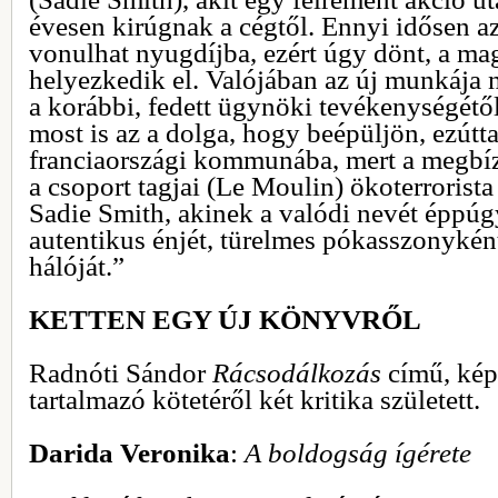
évesen kirúgnak a cégtől. Ennyi idősen
vonulhat nyugdíjba, ezért úgy dönt, a m
helyezkedik el. Valójában az új munkája
a korábbi, fedett ügynöki tevékenységét
most is az a dolga, hogy beépüljön, ezútta
franciaországi kommunába, mert a megbíz
a csoport tagjai (Le Moulin) ökoterrorist
Sadie Smith, akinek a valódi nevét éppúgy
autentikus énjét, türelmes pókasszonyként
hálóját.”
KETTEN EGY ÚJ KÖNYVRŐL
Radnóti Sándor
Rácsodálkozás
című, kép
tartalmazó kötetéről két kritika született.
Darida Veronika
:
A boldogság ígérete