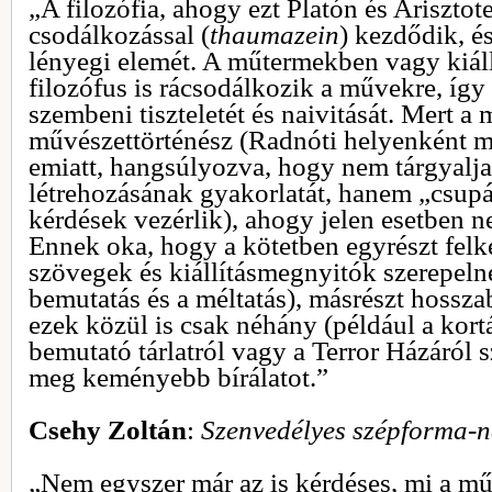
„A filozófia, ahogy ezt Platón és Arisztote
csodálkozással (
thaumazein
) kezdődik, és
lényegi elemét. A műtermekben vagy kiáll
filozófus is rácsodálkozik a művekre, íg
szembeni tiszteletét és naivitását. Mert 
művészettörténész (Radnóti helyenként m
emiatt, hangsúlyozva, hogy nem tárgyalj
létrehozásának gyakorlatát, hanem „csupán
kérdések vezérlik), ahogy jelen esetben ne
Ennek oka, hogy a kötetben egyrészt felké
szövegek és kiállításmegnyitók szerepeln
bemutatás és a méltatás), másrészt hossz
ezek közül is csak néhány (például a kortá
bemutató tárlatról vagy a Terror Házáról 
meg keményebb bírálatot.”
Csehy Zoltán
:
Szenvedélyes szépforma-n
„Nem egyszer már az is kérdéses, mi a m