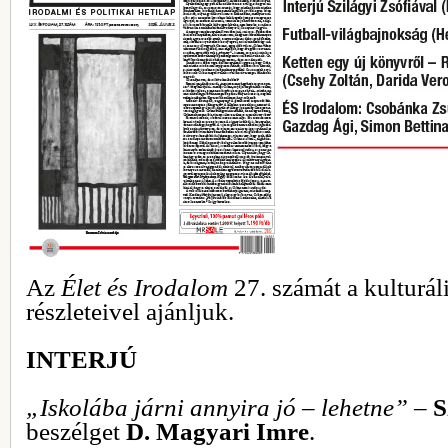
Az
Élet és Irodalom
27. számát a kulturál
részleteivel ajánljuk.
INTERJÚ
„Iskolába járni annyira jó – lehetne” –
S
beszélget
D. Magyari Imre
.