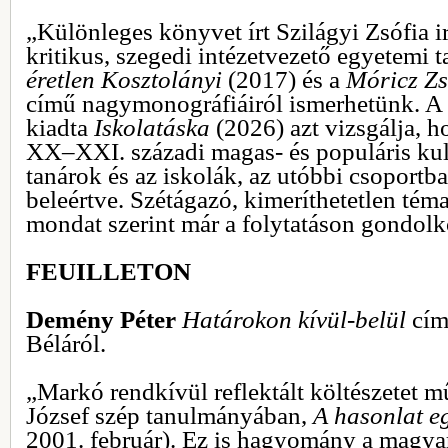
„Különleges könyvet írt Szilágyi Zsófia 
kritikus, szegedi intézetvezető egyetemi t
éretlen Kosztolányi
(2017) és a
Móricz Z
című nagymonográfiáiról ismerhetünk. A 
kiadta
Iskolatáska
(2026) azt vizsgálja, 
XX–XXI. századi magas- és populáris kul
tanárok és az iskolák, az utóbbi csoportba
beleértve. Szétágazó, kimeríthetetlen téma
mondat szerint már a folytatáson gondolk
FEUILLETON
Demény Péter
Határokon kívül-belül
címm
Béláról.
„Markó rendkívül reflektált költészetet m
József szép tanulmányában,
A hasonlat e
2001. február). Ez is hagyomány a magyar