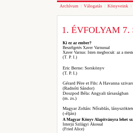
Archívum
Válogatás
Könyveink
1. ÉVFOLYAM 7. 
Ki ez az ember?
Beszélgetés Xaver Varnussal
Xaver Varnus: Isten megbocsát: az a mest
(T. P. I.)
Eric Berne: Sorskönyv
(T. P. I.)
Gérard Père et Fils: A Havanna szivar
(Radnóti Sándor)
Doszpod Béla: Angyali társaságban
(m. zs.)
Magyar Zoltán: Nőrablás, lányszöktet
(-élján)
A Magyar Könyv Alapítványra lehet sz
Interjú Szilágyi Ákossal
(Fried Alice)