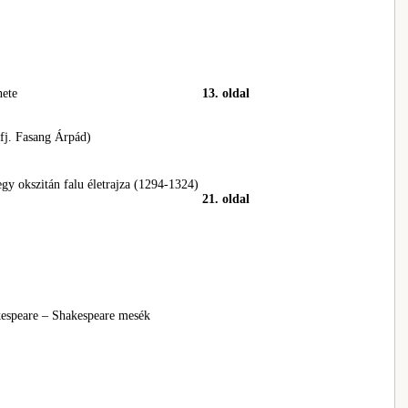
nete
13. oldal
ifj. Fasang Árpád)
y okszitán falu életrajza (1294-1324)
21. oldal
espeare – Shakespeare mesék