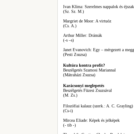
Ivan Klíma: Szerelmes nappalok és éjsza
(Sz. Sz. M.)
Margriet de Moor: A virtuóz
(Cs. A.)
Arthur Miller: Drámák
(-s –s)
Janet Evanovich: Egy – mérgezett a meg
(Pesti Zsuzsa)
Kultúra kontra profit?
Beszélgetés Szamosi Mariannal
(Mátraházi Zsuzsa)
Karácsonyi meglepetés
Beszélgetés Füzesi Zsuzsával
(M. Zs.)
Filozófiai kalauz (szerk.: A. C. Grayling)
(Cs-i)
Mircea Eliade: Képek és jelképek
(- tib -)