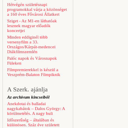
Hétvégén születésnapi
programokkal várja a közönséget
a 160 éves Fővárosi Állatkert
Sziget - Az M1-en láthatóak
lesznek magyar előadók
koncertjei
Minden eddiginél több
versenyfilm a 33.
Országos/Kárpát-medencei
Diákfilmszemlén
Palóc napok és Városnapok
Füleken
Filmpremierekkel is készül a
Veszprém-Balaton Filmpiknik
A Szerk. ajánlja
Az archívum kincseiből
Anekdotai és balladai
nagykabátok – Dalos György: A
körülmetélés. A nagy buli
Időszerűség – általában és
különösen. Száz éve született