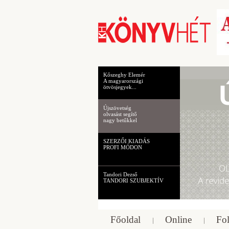
Kőszeghy Elemér
A magyarországi
ötvösjegyek...
Újszövetség
olvasást segítő
nagy betűkkel
SZERZŐI KIADÁS
PROFI MÓDON
Tandori Dezső
TANDORI SZUBJEKTÍV
Főoldal
Online
Fol