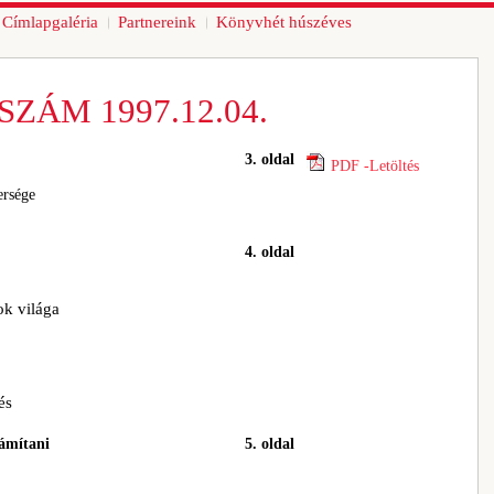
Címlapgaléria
Partnereink
Könyvhét húszéves
SZÁM 1997.12.04.
3. oldal
PDF -Letöltés
ersége
4. oldal
ok világa
és
ámítani
5. oldal