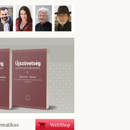
ematikus
WebShop