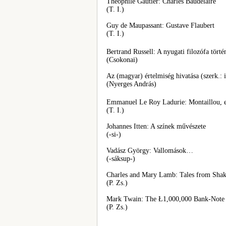
Theophile Gautier: Charles Baudelaire
(T. I.)
Guy de Maupassant: Gustave Flaubert
(T. I.)
Bertrand Russell: A nyugati filozófa törté
(Csokonai)
Az (magyar) értelmiség hivatása (szerk.: 
(Nyerges András)
Emmanuel Le Roy Ladurie: Montaillou, eg
(T. I.)
Johannes Itten: A színek művészete
(-si-)
Vadász György: Vallomások…
(-sáksup-)
Charles and Mary Lamb: Tales from Shak
(P. Zs.)
Mark Twain: The Ł1,000,000 Bank-Note
(P. Zs.)