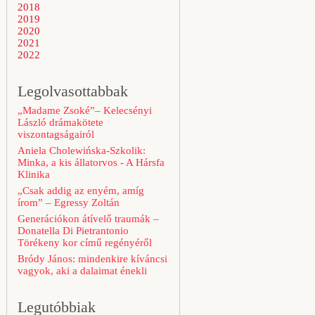
2018
2019
2020
2021
2022
Legolvasottabbak
„Madame Zsoké”– Kelecsényi
László drámakötete
viszontagságairól
Aniela Cholewińska-Szkolik:
Minka, a kis állatorvos - A Hársfa
Klinika
„Csak addig az enyém, amíg
írom” – Egressy Zoltán
Generációkon átívelő traumák –
Donatella Di Pietrantonio
Törékeny kor című regényéről
Bródy János: mindenkire kíváncsi
vagyok, aki a dalaimat énekli
Legutóbbiak