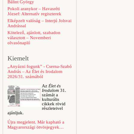
Bálint György
Pokoli aranykor – Havasréti
József: Alternatív regiszterek
Elképzelt valóság – Interjú Jolsvai
Andrással
Kötelező, ajánlott, szabadon
választott – Novemberi
olvasónapló
Kiemelt
„Anyázni fogunk” - Cserna-Szabó
András – Az Élet és Irodalom
2026/31. számából
Az
Élet és
Irodalom
31.
számát a
kulturális
cikkek rövid
részleteivel
ajánljuk.
Újra megjelent. Már kapható a
Magyarországi ötvösjegyek…