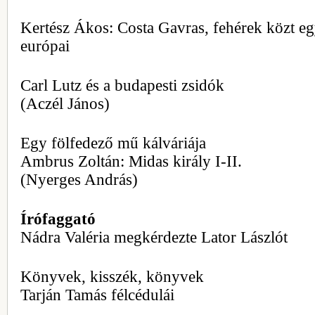
Kertész Ákos: Costa Gavras, fehérek közt e
európai
Carl Lutz és a budapesti zsidók
(Aczél János)
Egy fölfedező mű kálváriája
Ambrus Zoltán: Midas király I-II.
(Nyerges András)
Írófaggató
Nádra Valéria megkérdezte Lator Lászlót
Könyvek, kisszék, könyvek
Tarján Tamás félcédulái