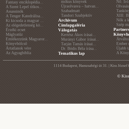
mókus könyvek
Nő. Író
Fantasy enciklopédia...
Újraolvasva – hatvan...
Olvasás
A Szent Lepel titkos...
Szabadmatt
Tankön
Assassinók
Tandori Szubjektív
XIII. B
A Tenger Katedrálisa...
Archívum
Nők a 
Ki kicsoda a magyar ...
Szép m
Címlapgaléria
Az elégedetlenség kö...
Partner
Érzéki ecset
Válogatás
Könyvhé
Máglyatűz
Kertész Ákos írásai...
Emlékezzünk Magyaror...
Átválto
Murányi Gábor írásai...
Könyvbölcső
Ember é
Tarján Tamás írásai...
Ártatlanok vére
Újabb t
Dr. Bódis Béla írása...
Az Agyagbiblia
A Könyv
Tematikus lap
1114 Budapest, Hamzsabégi út 31. | Kiss József
© Kis