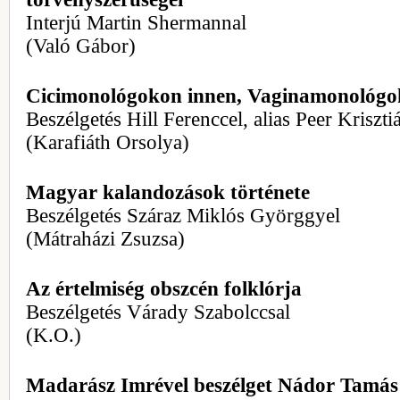
Interjú Martin Shermannal
(Való Gábor)
Cicimonológokon innen, Vaginamonológo
Beszélgetés Hill Ferenccel, alias Peer Kriszti
(Karafiáth Orsolya)
Magyar kalandozások története
Beszélgetés Száraz Miklós Györggyel
(Mátraházi Zsuzsa)
Az értelmiség obszcén folklórja
Beszélgetés Várady Szabolccsal
(K.O.)
Madarász Imrével beszélget Nádor Tamás