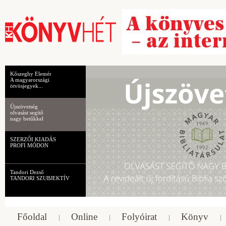
Kőszeghy Elemér
A magyarországi
ötvösjegyek...
Újszövetség
olvasást segítő
nagy betűkkel
SZERZŐI KIADÁS
PROFI MÓDON
Tandori Dezső
TANDORI SZUBJEKTÍV
Főoldal
Online
Folyóirat
Könyv