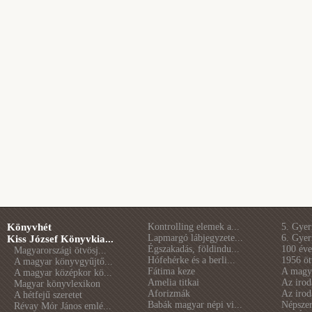
Könyvhét
Kontrolling elemek a...
5. Gye
Lapmargó lábjegyzete...
6. Gye
Kiss József Könyvkia...
Égszakadás, földindu...
100 éve 
Magyarországi ötvösj...
Hófehérke és a berli...
1956 öt
A magyar könyvgyűjtő...
Fátima keze
A magya
A magyar középkor kö...
Amelia titkai
Az irod
Magyar könyvlexikon
Aforizmák
Az irod
A hétfejű szeretet
Babák magyar népi vi...
Népszer
Révay Mór János emlé...