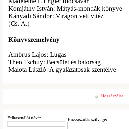
Madeleine L’Engle: Időcsavar
Komjáthy István: Mátyás-mondák könyve
Kányádi Sándor: Virágon vett vitéz
(Cs. A.)
Könyvszemelvény
Ambrus Lajos: Lugas
Theo Tschuy: Becsület és bátorság
Malota László: A gyalázatosak szentélye
Hozzászólás
Felhasználói név*:
Hozzászólás szövege: