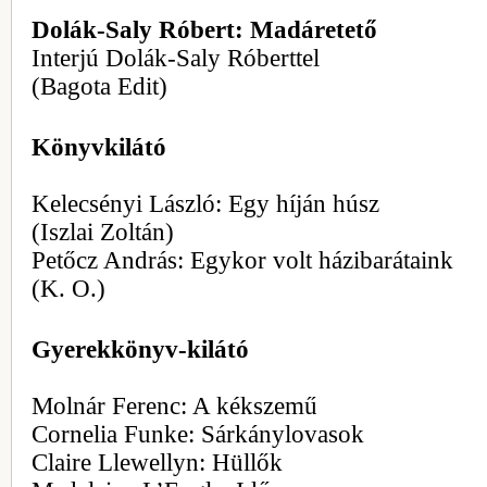
Dolák-Saly Róbert: Madáretető
Interjú Dolák-Saly Róberttel
(Bagota Edit)
Könyvkilátó
Kelecsényi László: Egy híján húsz
(Iszlai Zoltán)
Petőcz András: Egykor volt házibarátaink
(K. O.)
Gyerekkönyv-kilátó
Molnár Ferenc: A kékszemű
Cornelia Funke: Sárkánylovasok
Claire Llewellyn: Hüllők