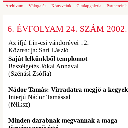
Archívum
Válogatás
Könyveink
Címlapgaléria
Partnereink
6. ÉVFOLYAM 24. SZÁM 2002.1
Az ifjú Lin-csi vándorévei 12.
Közreadja: Sári László
Saját lelkünkből templomot
Beszélgetés Jókai Annával
(Szénási Zsófia)
Nádor Tamás: Virradatra megjő a kegyel
Interjú Nádor Tamással
(féliksz)
Minden darabnak megvannak a maga
törvényszerűségei