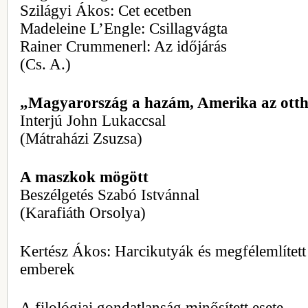
Szilágyi Ákos: Cet ecetben
Madeleine L’Engle: Csillagvágta
Rainer Crummenerl: Az időjárás
(Cs. A.)
„Magyarország a hazám, Amerika az ot
Interjú John Lukaccsal
(Mátraházi Zsuzsa)
A maszkok mögött
Beszélgetés Szabó Istvánnal
(Karafiáth Orsolya)
Kertész Ákos: Harcikutyák és megfélemlített
emberek
A filológiai gondatlanság minősített esete