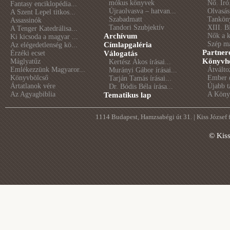
mókus könyvek
Nő. Író
Fantasy enciklopédia...
Újraolvasva – hatvan...
Olvasás
A Szent Lepel titkos...
Szabadmatt
Tankön
Assassinók
Tandori Szubjektív
XIII. B
A Tenger Katedrálisa...
Archívum
Nők a 
Ki kicsoda a magyar ...
Szép m
Címlapgaléria
Az elégedetlenség kö...
Partner
Érzéki ecset
Válogatás
Könyvhé
Máglyatűz
Kertész Ákos írásai...
Emlékezzünk Magyaror...
Átválto
Murányi Gábor írásai...
Könyvbölcső
Ember é
Tarján Tamás írásai...
Ártatlanok vére
Újabb t
Dr. Bódis Béla írása...
Az Agyagbiblia
A Könyv
Tematikus lap
1114 Budapest, Hamzsabégi út 31. | Kiss József
© Kis