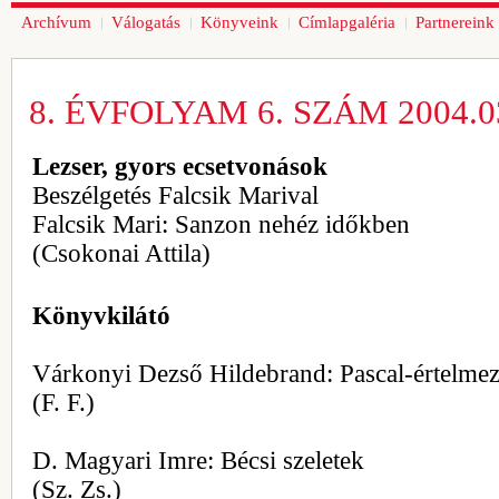
Archívum
Válogatás
Könyveink
Címlapgaléria
Partnereink
8. ÉVFOLYAM 6. SZÁM 2004.03
Lezser, gyors ecsetvonások
Beszélgetés Falcsik Marival
Falcsik Mari: Sanzon nehéz időkben
(Csokonai Attila)
Könyvkilátó
Várkonyi Dezső Hildebrand: Pascal-értelme
(F. F.)
D. Magyari Imre: Bécsi szeletek
(Sz. Zs.)