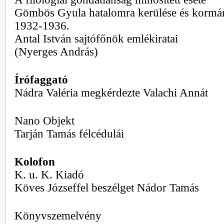
Gömbös Gyula hatalomra kerülése és kormá
1932-1936.
Antal István sajtófőnök emlékiratai
(Nyerges András)
Írófaggató
Nádra Valéria megkérdezte Valachi Annát
Nano Objekt
Tarján Tamás félcédulái
Kolofon
K. u. K. Kiadó
Köves Józseffel beszélget Nádor Tamás
Könyvszemelvény