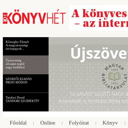
Kőszeghy Elemér
A magyarországi
ötvösjegyek...
Újszövetség
olvasást segítő
nagy betűkkel
SZERZŐI KIADÁS
PROFI MÓDON
Tandori Dezső
TANDORI SZUBJEKTÍV
Főoldal
Online
Folyóirat
Könyv