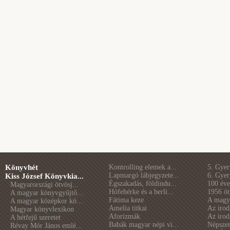
Könyvhét
Kontrolling elemek a...
5. Gye
Lapmargó lábjegyzete...
6. Gye
Kiss József Könyvkia...
Égszakadás, földindu...
100 éve 
Magyarországi ötvösj...
Hófehérke és a berli...
1956 öt
A magyar könyvgyűjtő...
Fátima keze
A magya
A magyar középkor kö...
Amelia titkai
Az irod
Magyar könyvlexikon
Aforizmák
Az irod
A hétfejű szeretet
Babák magyar népi vi...
Népszer
Révay Mór János emlé...