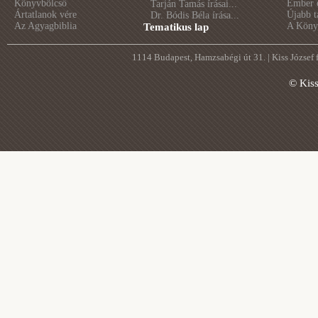
Könyvbölcső
Ember é
Tarján Tamás írásai...
Ártatlanok vére
Újabb t
Dr. Bódis Béla írása...
Az Agyagbiblia
A Könyv
Tematikus lap
1114 Budapest, Hamzsabégi út 31. | Kiss József
© Kis