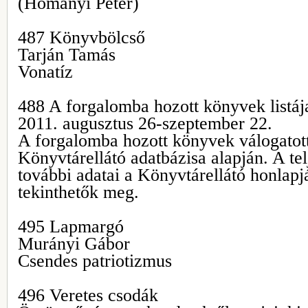
(Hományi Péter)
487 Könyvbölcső
Tarján Tamás
Vonatíz
488 A forgalomba hozott könyvek listáj
2011. augusztus 26-szeptember 22.
A forgalomba hozott könyvek válogatott 
Könyvtárellátó adatbázisa alapján. A tel
további adatai a Könyvtárellátó honlap
tekinthetők meg.
495 Lapmargó
Murányi Gábor
Csendes patriotizmus
496 Veretes csodák