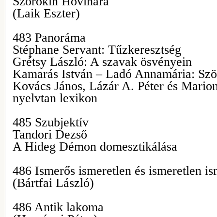
Szorokin Hóvihara
(Laik Eszter)
483 Panoráma
Stéphane Servant: Tűzkeresztség
Grétsy László: A szavak ösvényein
Kamarás István – Ladó Annamária: Sz
Kovács János, Lázár A. Péter és Mario
nyelvtan lexikon
485 Szubjektív
Tandori Dezső
A Hideg Démon domesztikálása
486 Ismerős ismeretlen és ismeretlen i
(Bártfai László)
486 Antik lakoma