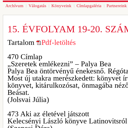
Archívum
Válogatás
Könyveink
Címlapgaléria
Partnereink
15. ÉVFOLYAM 19-20. SZÁ
Tartalom
Pdf-letöltés
470 Címlap
„Szeretek emlékezni” – Palya Bea
Palya Bea öntörvényű énekesnő. Régóta a
Most új utakra merészkedett: könyvet ír
könyvet, kitárulkozósat, önmagába néz
Beásat.
(Jolsvai Júlia)
473 Aki az életével játszott
Kelecsényi László könyve Latinovitsról