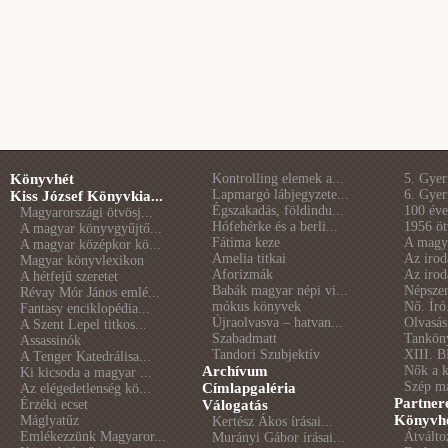
Könyvhét
Kontrolling elemek a...
5. Gye
Lapmargó lábjegyzete...
6. Gye
Kiss József Könyvkia...
Égszakadás, földindu...
100 éve 
Magyarországi ötvösj...
Hófehérke és a berli...
1956 öt
A magyar könyvgyűjtő...
Fátima keze
A magya
A magyar középkor kö...
Amelia titkai
Az irod
Magyar könyvlexikon
Aforizmák
Az irod
A hétfejű szeretet
Babák magyar népi vi...
Népszer
Révay Mór János emlé...
mókus könyvek
Nő. Író
Fantasy enciklopédia...
Újraolvasva – hatvan...
Olvasás
A Szent Lepel titkos...
Szabadmatt
Tankön
Assassinók
Tandori Szubjektív
XIII. B
A Tenger Katedrálisa...
Archívum
Nők a 
Ki kicsoda a magyar ...
Szép m
Címlapgaléria
Az elégedetlenség kö...
Partner
Érzéki ecset
Válogatás
Könyvhé
Máglyatűz
Kertész Ákos írásai...
Emlékezzünk Magyaror...
Átválto
Murányi Gábor írásai...