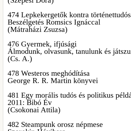
(Szepesi Dóra)
474 Lepkekergetők kontra történettudó
Beszélgetés Romsics Ignáccal
(Mátraházi Zsuzsa)
476 Gyermek, ifjúsági
Álmodunk, olvasunk, tanulunk és játsz
(Cs. A.)
478 Westeros meghódítása
George R. R. Martin könyvei
481 Egy morális tudós és politikus péld
2011: Bibó Év
(Csokonai Attila)
482 Steampunk orosz népmese