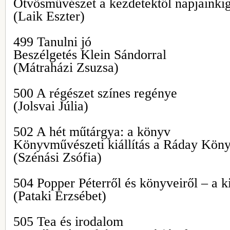
Ötvösművészet a kezdetektől napjainki
(Laik Eszter)
499 Tanulni jó
Beszélgetés Klein Sándorral
(Mátraházi Zsuzsa)
500 A régészet színes regénye
(Jolsvai Júlia)
502 A hét műtárgya: a könyv
Könyvművészeti kiállítás a Ráday Kön
(Szénási Zsófia)
504 Popper Péterről és könyveiről – a k
(Pataki Erzsébet)
505 Tea és irodalom