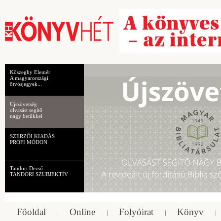
Kőszeghy Elemér
A magyarországi
ötvösjegyek...
Újszövetség
olvasást segítő
nagy betűkkel
SZERZŐI KIADÁS
PROFI MÓDON
Tandori Dezső
TANDORI SZUBJEKTÍV
Főoldal
Online
Folyóirat
Könyv