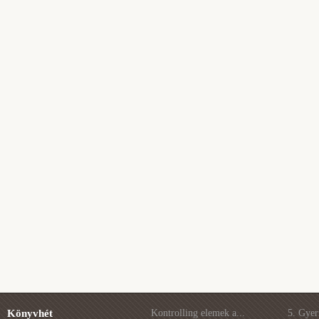
Könyvhét
Kontrolling elemek a...
5. Gye