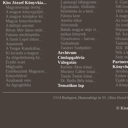
Lapmargó lábjegyzete...
6. Gye
Kiss József Könyvkia...
Égszakadás, földindu...
100 éve 
Magyarországi ötvösj...
Hófehérke és a berli...
1956 öt
A magyar könyvgyűjtő...
Fátima keze
A magya
A magyar középkor kö...
Amelia titkai
Az irod
Magyar könyvlexikon
Aforizmák
Az irod
A hétfejű szeretet
Babák magyar népi vi...
Népszer
Révay Mór János emlé...
mókus könyvek
Nő. Író
Fantasy enciklopédia...
Újraolvasva – hatvan...
Olvasás
A Szent Lepel titkos...
Szabadmatt
Tankön
Assassinók
Tandori Szubjektív
XIII. B
A Tenger Katedrálisa...
Archívum
Nők a 
Ki kicsoda a magyar ...
Szép m
Címlapgaléria
Az elégedetlenség kö...
Partner
Érzéki ecset
Válogatás
Könyvhé
Máglyatűz
Kertész Ákos írásai...
Emlékezzünk Magyaror...
Átválto
Murányi Gábor írásai...
Könyvbölcső
Ember é
Tarján Tamás írásai...
Ártatlanok vére
Újabb t
Dr. Bódis Béla írása...
Az Agyagbiblia
A Könyv
Tematikus lap
1114 Budapest, Hamzsabégi út 31. | Kiss József
© Kis