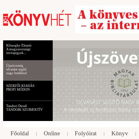
Kőszeghy Elemér
A magyarországi
ötvösjegyek...
Újszövetség
olvasást segítő
nagy betűkkel
SZERZŐI KIADÁS
PROFI MÓDON
Tandori Dezső
TANDORI SZUBJEKTÍV
Főoldal
Online
Folyóirat
Könyv