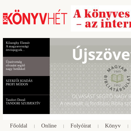
Kőszeghy Elemér
A magyarországi
ötvösjegyek...
Újszövetség
olvasást segítő
nagy betűkkel
SZERZŐI KIADÁS
PROFI MÓDON
Tandori Dezső
TANDORI SZUBJEKTÍV
Főoldal
Online
Folyóirat
Könyv