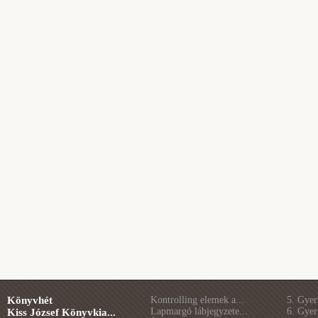
Könyvhét
Kontrolling elemek a...
5. Gye
Lapmargó lábjegyzete...
6. Gye
Kiss József Könyvkia...