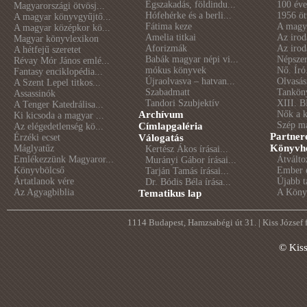
Égszakadás, földindu...
100 éve 
Magyarországi ötvösj...
Hófehérke és a berli...
1956 öt
A magyar könyvgyűjtő...
Fátima keze
A magya
A magyar középkor kö...
Amelia titkai
Az irod
Magyar könyvlexikon
Aforizmák
Az irod
A hétfejű szeretet
Babák magyar népi vi...
Népszer
Révay Mór János emlé...
mókus könyvek
Nő. Író
Fantasy enciklopédia...
Újraolvasva – hatvan...
Olvasás
A Szent Lepel titkos...
Szabadmatt
Tankön
Assassinók
Tandori Szubjektív
XIII. B
A Tenger Katedrálisa...
Archívum
Nők a 
Ki kicsoda a magyar ...
Szép m
Címlapgaléria
Az elégedetlenség kö...
Partner
Érzéki ecset
Válogatás
Könyvhé
Máglyatűz
Kertész Ákos írásai...
Emlékezzünk Magyaror...
Átválto
Murányi Gábor írásai...
Könyvbölcső
Ember é
Tarján Tamás írásai...
Ártatlanok vére
Újabb t
Dr. Bódis Béla írása...
Az Agyagbiblia
A Könyv
Tematikus lap
1114 Budapest, Hamzsabégi út 31. | Kiss József
© Kis