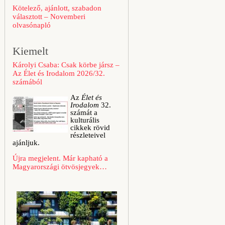
Kötelező, ajánlott, szabadon
választott – Novemberi
olvasónapló
Kiemelt
Károlyi Csaba: Csak körbe jársz –
Az Élet és Irodalom 2026/32.
számából
Az
Élet és
Irodalom
32.
számát a
kulturális
cikkek rövid
részleteivel
ajánljuk.
Újra megjelent. Már kapható a
Magyarországi ötvösjegyek…