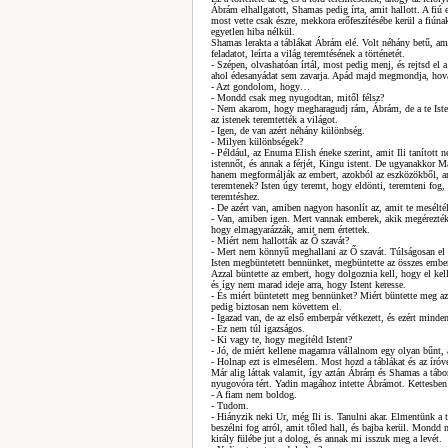
Ábrám elhallgatott, Shamas pedig írta, amit hallott. A fiú e
most vette csak észre, mekkora erőfeszítésébe kerül a fiún
egyetlen hiba nélkül.
Shamas lerakta a táblákat Ábrám elé. Volt néhány betű, amit
feladatot, leírta a világ teremtésének a történetét.
- Szépen, olvashatóan írtál, most pedig menj, és rejtsd el a
ahol édesanyádat sem zavarja. Apád majd megmondja, hova 
- Azt gondolom, hogy…
- Mondd csak meg nyugodtan, mitől félsz?
- Nem akarom, hogy megharagudj rám, Ábrám, de a te Isten
az istenek teremtették a világot.
- Igen, de van azért néhány különbség.
- Milyen különbségek?
- Például, az Enuma Elish éneke szerint, amit Ili tanítot
istennőt, és annak a férjét, Kingu istent. De ugyanakkor M
hanem megformálják az embert, azokból az eszközökből, am
teremtenek? Isten úgy teremt, hogy eldönti, teremteni fog
teremtéshez.
- De azért van, amiben nagyon hasonlít az, amit te meséltél,
- Van, amiben igen. Mert vannak emberek, akik megérezték a 
hogy elmagyarázzák, amit nem értettek.
- Miért nem hallották az Ő szavát?
- Mert nem könnyű meghallani az Ő szavát. Túlságosan el v
Isten megbüntetett bennünket, megbüntette az összes ember
Azzal büntette az embert, hogy dolgoznia kell, hogy el kell
és így nem marad ideje arra, hogy Istent keresse.
- És miért büntetett meg bennünket? Miért büntette meg a
pedig biztosan nem követtem el.
- Igazad van, de az első emberpár vétkezett, és ezért mind
- Ez nem túl igazságos.
- Ki vagy te, hogy megítéld Istent?
- Jó, de miért kellene magamra vállalnom egy olyan bűnt,
- Holnap ezt is elmesélem. Most hozd a táblákat és az íróv
Már alig láttak valamit, így aztán Ábrám és Shamas a tábor 
nyugovóra tért. Yadin magához intette Ábrámot. Kettesben a
- A fiam nem boldog.
- Tudom.
- Hiányzik neki Ur, még Ili is. Tanulni akar. Elmentünk a 
beszélni fog arról, amit tőled hall, és bajba kerül. Mondd
király fülébe jut a dolog, és annak mi isszuk meg a levét.