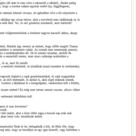
gész idő alatt le sem vette a tekintetét a tábláról, Ábrám pedig
ak, hogy a sorokat szépen egymás mellé írja, függőlegesen,
 nehezen lehetett olvasni, de egészében véve a fiú teljesítette a
 táblákat egy olyan helyre, ahol a testvéreid nem találhatnak rá, és
tedd őket. No, és mit gondolsz mindarról, amit hallottál?
ed világteremtésének a története nagyon hasonlít ahhoz, ahogy
t neked, Marduk úgy teremti az embert, hogy előbb megöli Tiamat
ardukot is teremtette valaki. Az istenek nem teremtenek semmit,
i a rendelkezésükre áll. De ki teremti mindazt, amiből ők
, és a semmiből teremt, mert nincs szüksége eszközökre a
 és az, amit Ili mesélt.
teremtés történetét, és kitaláltak hozzá isteneket és történeteket,
agyunk foglalva a saját gondolatainkkal, és saját magunkkal.
t, az első emberpárt, és azokat is, akik majd utánunk jönnek.
 viselnie a fájdalmat és a betegségeket, vándorolnia kell a földön,
z összes embert? Én még nem tettem semmi rosszat, súlyos vétket
en embernek bűnhődnie kell.
 amit el sem követtem?
esszőt.
felé indult, ahol a törzs többi tagja a hosszú nap után már
kart lenni vele, beszélniük kellett.
templomba Terah és én, befogadnák a fiút, de félek tőle, hogy
 meg neki, hogy ne beszéljen az egy igaz Istenről, vagy különben a