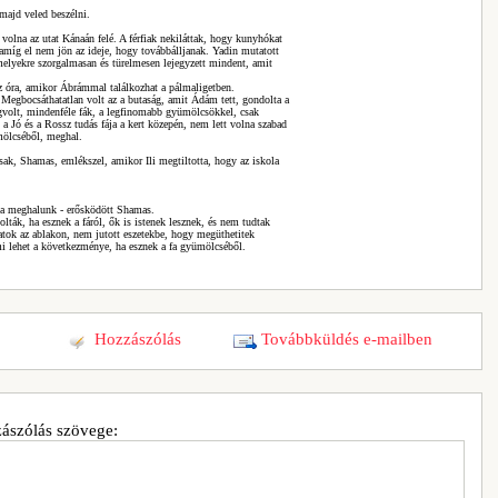
majd veled beszélni.
 volna az utat Kánaán felé. A férfiak nekiláttak, hogy kunyhókat
amíg el nem jön az ideje, hogy továbbálljanak. Yadin mutatott
melyekre szorgalmasan és türelmesen lejegyzett mindent, amit
z óra, amikor Ábrámmal találkozhat a pálmaligetben.
. Megbocsáthatatlan volt az a butaság, amit Ádám tett, gondolta a
gvolt, mindenféle fák, a legfinomabb gyümölcsökkel, csak
 a Jó és a Rossz tudás fája a kert közepén, nem lett volna szabad
mölcséből, meghal.
sak, Shamas, emlékszel, amikor Ili megtiltotta, hogy az iskola
 ha meghalunk - erősködött Shamas.
ták, ha esznek a fáról, ők is istenek lesznek, és nem tudtak
tatok az ablakon, nem jutott eszetekbe, hogy megüthetitek
i lehet a következménye, ha esznek a fa gyümölcséből.
Hozzászólás
Továbbküldés e-mailben
ászólás szövege: