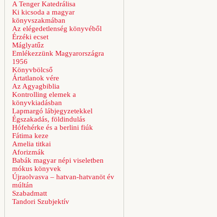
A Tenger Katedrálisa
Ki kicsoda a magyar
könyvszakmában
Az elégedetlenség könyvéből
Érzéki ecset
Máglyatűz
Emlékezzünk Magyarországra
1956
Könyvbölcső
Ártatlanok vére
Az Agyagbiblia
Kontrolling elemek a
könyvkiadásban
Lapmargó lábjegyzetekkel
Égszakadás, földindulás
Hófehérke és a berlini fiúk
Fátima keze
Amelia titkai
Aforizmák
Babák magyar népi viseletben
mókus könyvek
Újraolvasva – hatvan-hatvanöt év
múltán
Szabadmatt
Tandori Szubjektív