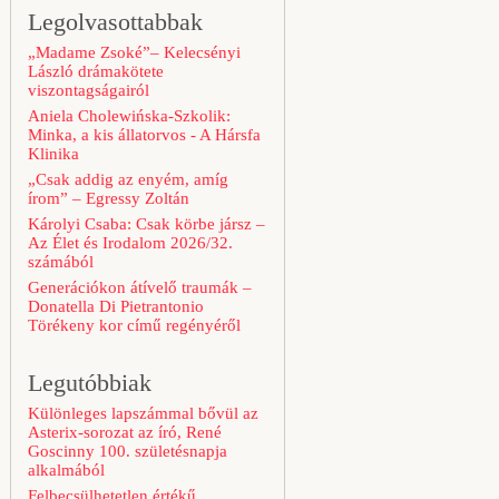
Legolvasottabbak
„Madame Zsoké”– Kelecsényi
László drámakötete
viszontagságairól
Aniela Cholewińska-Szkolik:
Minka, a kis állatorvos - A Hársfa
Klinika
„Csak addig az enyém, amíg
írom” – Egressy Zoltán
Károlyi Csaba: Csak körbe jársz –
Az Élet és Irodalom 2026/32.
számából
Generációkon átívelő traumák –
Donatella Di Pietrantonio
Törékeny kor című regényéről
Legutóbbiak
Különleges lapszámmal bővül az
Asterix-sorozat az író, René
Goscinny 100. születésnapja
alkalmából
Felbecsülhetetlen értékű