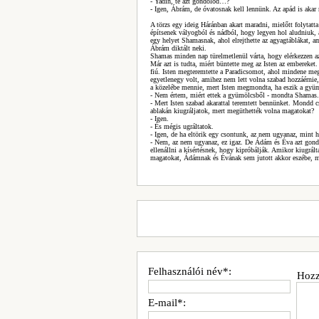
- Yadin, te azt gondolod…?
- Igen, Ábrám, de óvatosnak kell lennünk. Az apád is akar 
A törzs egy ideig Háránban akart maradni, mielőtt folytatta
építsenek vályogból és nádból, hogy legyen hol aludniuk, 
egy helyet Shamasnak, ahol elrejthette az agyagtáblákat, a
Ábrám diktált neki.
Shamas minden nap türelmetlenül várta, hogy elérkezzen a
Már azt is tudta, miért büntette meg az Isten az embereket
fiú. Isten megteremtette a Paradicsomot, ahol mindene me
egyetlenegy volt, amihez nem lett volna szabad hozzáérnie,
a közelébe mennie, mert Isten megmondta, ha eszik a gyü
- Nem értem, miért ettek a gyümölcsből - mondta Shamas.
- Mert Isten szabad akarattal teremtett bennünket. Mondd c
ablakán kiugráljatok, mert megüthették volna magatokat?
- Igen.
- És mégis ugráltatok.
- Igen, de ha eltörik egy csontunk, az nem ugyanaz, mint
- Nem, az nem ugyanaz, ez igaz. De Ádám és Éva azt gondol
ellenállni a kísértésnek, hogy kipróbálják. Amikor kiugrál
magatokat, Ádámnak és Évának sem jutott akkor eszébe, m
Felhasználói név*:
Hozz
E-mail*: