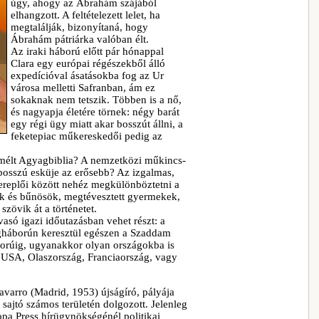
úgy, ahogy az Ábrahám szájából
elhangzott. A feltételezett lelet, ha
megtalálják, bizonyítaná, hogy
Ábrahám pátriárka valóban élt.
Az iraki háború előtt pár hónappal
Clara egy európai régészekből álló
expedícióval ásatásokba fog az Ur
városa melletti Safranban, ám ez
sokaknak nem tetszik. Többen is a nő,
és nagyapja életére törnek: négy barát
egy régi ügy miatt akar bosszút állni, a
feketepiac műkereskedői pedig az
remélt Agyagbiblia? A nemzetközi műkincs-
bosszú esküje az erősebb? Az izgalmas,
ereplői között nehéz megkülönböztetni a
tok és bűnösök, megtévesztett gyermekek,
zövik át a történetet.
asó igazi időutazásban vehet részt: a
ágháborún keresztül egészen a Szaddam
borúig, ugyanakkor olyan országokba is
z USA, Olaszország, Franciaország, vagy
avarro (Madrid, 1953) újságíró, pályája
 sajtó számos területén dolgozott. Jelenleg
pa Press hírügynökségénél politikai