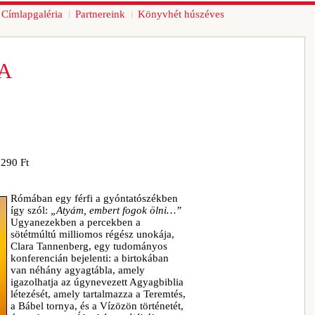
Címlapgaléria
Partnereink
Könyvhét húszéves
A
3290 Ft
Rómában egy férfi a gyóntatószékben
így szól:
„Atyám, embert fogok ölni…”
Ugyanezekben a percekben a
sötétmúltú milliomos régész unokája,
Clara Tannenberg, egy tudományos
konferencián bejelenti: a birtokában
van néhány agyagtábla, amely
igazolhatja az úgynevezett Agyagbiblia
létezését, amely tartalmazza a Teremtés,
a Bábel tornya, és a Vízözön történetét,