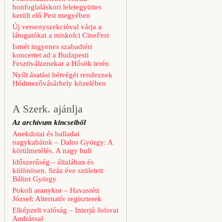
honfoglaláskori leletegyüttes
került elő Pest megyében
Új versenyszekcióval várja a
látogatókat a miskolci CineFest
Ismét ingyenes szabadtéri
koncertet ad a Budapesti
Fesztiválzenekar a Hősök terén
Nyílt ásatási hétvégét rendeznek
Hódmezővásárhely közelében
A Szerk. ajánlja
Az archívum kincseiből
Anekdotai és balladai
nagykabátok – Dalos György: A
körülmetélés. A nagy buli
Időszerűség – általában és
különösen. Száz éve született
Bálint György
Pokoli aranykor – Havasréti
József: Alternatív regiszterek
Elképzelt valóság – Interjú Jolsvai
Andrással