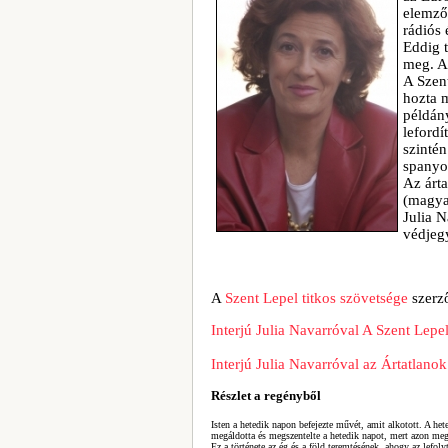
elemző,
rádiós 
Eddig t
meg. A
A Szen
hozta m
példány
leford
szintén
spanyo
Az árt
(magya
Julia N
védjeg
A
Szent Lepel titkos szövetsége
szerz
Interjú Julia Navarróval A Szent Lepel
Interjú Julia Navarróval az Ártatlano
Részlet a regényből
Isten a hetedik napon befejezte művét, amit alkotott. A he
megáldotta és megszentelte a hetedik napot, mert azon me
Ez a története az ég és a föld teremtésének, ahogy az lefoly