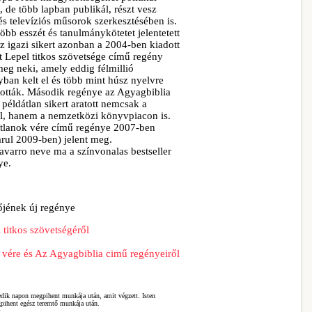
 de több lapban publikál, részt vesz
és televíziós műsorok szerkesztésében is.
öbb esszét és tanulmánykötetet jelentetett
z igazi sikert azonban a 2004-ben kiadott
t Lepel titkos szövetsége című regény
eg neki, amely eddig félmillió
ban kelt el és több mint húsz nyelvre
ították. Második regénye az Agyagbiblia
 példátlan sikert aratott nemcsak a
l, hanem a nemzetközi könyvpiacon is.
atlanok vére című regénye 2007-ben
rul 2009-ben) jelent meg.
avarro neve ma a színvonalas bestseller
ye.
őjének új regénye
 titkos szövetségéről
k vére és Az Agyagbiblia cimű regényeiről
tedik napon megpihent munkája után, amit végzett. Isten
gpihent egész teremtő munkája után.
t.