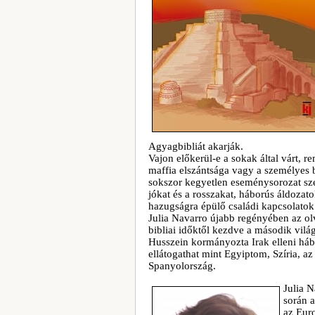
Agyagbibliát akarják.
Vajon előkerül-e a sokak által várt, 
maffia elszántsága vagy a személyes 
sokszor kegyetlen eseménysorozat sz
jókat és a rosszakat, háborús áldoza
hazugságra épülő családi kapcsolatok s
Julia Navarro újabb regényében az olv
bibliai időktől kezdve a második vil
Husszein kormányozta Irak elleni há
ellátogathat mint Egyiptom, Szíria, a
Spanyolország.
Julia N
során a
az Euro