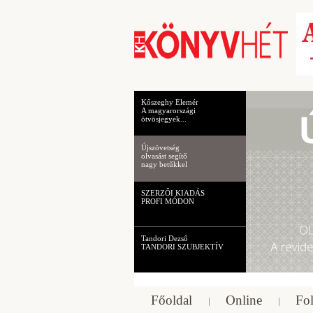
Kőszeghy Elemér
A magyarországi
ötvösjegyek...
Újszövetség
olvasást segítő
nagy betűkkel
SZERZŐI KIADÁS
PROFI MÓDON
Tandori Dezső
TANDORI SZUBJEKTÍV
Főoldal
Online
Fol