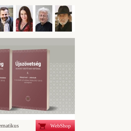
ematikus
WebShop