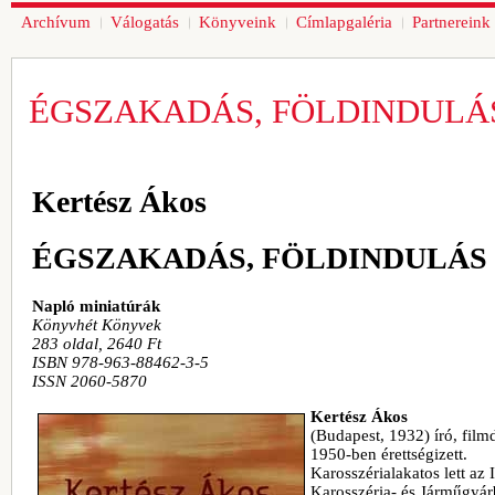
Archívum
Válogatás
Könyveink
Címlapgaléria
Partnereink
ÉGSZAKADÁS, FÖLDINDULÁ
Kertész Ákos
ÉGSZAKADÁS, FÖLDINDULÁS
Napló miniatúrák
Könyvhét Könyvek
283 oldal, 2640 Ft
ISBN 978-963-88462-3-5
ISSN 2060-5870
Kertész Ákos
(Budapest, 1932) író, film
1950-ben érettségizett.
Karosszérialakatos lett az 
Karosszéria- és Járműgyár