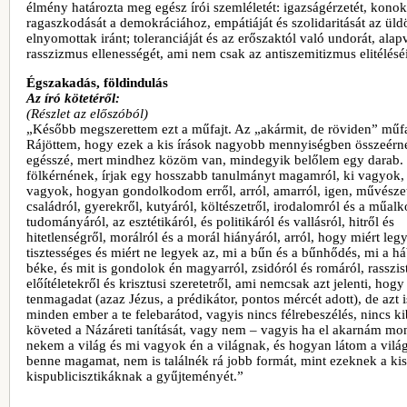
élmény határozta meg egész írói szemléletét: igazságérzetét, konok
ragaszkodását a demokráciához, empátiáját és szolidaritását az üld
elnyomottak iránt; toleranciáját és az erőszaktól való undorát, alap
rasszizmus ellenességét, ami nem csak az antiszemitizmus elitéléséi
Égszakadás, földindulás
Az író kötetéről:
(Részlet az előszóból)
„Később megszerettem ezt a műfajt. Az „akármit, de röviden” műfa
Rájöttem, hogy ezek a kis írások nagyobb mennyiségben összeérn
egésszé, mert mindhez közöm van, mindegyik belőlem egy darab.
fölkérnének, írjak egy hosszabb tanulmányt magamról, ki vagyok,
vagyok, hogyan gondolkodom erről, arról, amarról, igen, művészet
családról, gyerekről, kutyáról, költészetről, irodalomról és a műal
tudományáról, az esztétikáról, és politikáról és vallásról, hitről és
hitetlenségről, morálról és a morál hiányáról, arról, hogy miért leg
tisztességes és miért ne legyek az, mi a bűn és a bűnhődés, mi a há
béke, és mit is gondolok én magyarról, zsidóról és romáról, rasszis
előítéletekről és krisztusi szeretetről, ami nemcsak azt jelenti, hog
tenmagadat (azaz Jézus, a prédikátor, pontos mércét adott), de azt 
minden ember a te felebarátod, vagyis nincs félrebeszélés, nincs k
követed a Názáreti tanítását, vagy nem – vagyis ha el akarnám mo
nekem a világ és mi vagyok én a világnak, és hogyan látom a világ
benne magamat, nem is találnék rá jobb formát, mint ezeknek a ki
kispublicisztikáknak a gyűjteményét.”