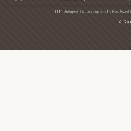
1114 Budapest, Hamzsabégi út 31. | Kiss József
© Kis