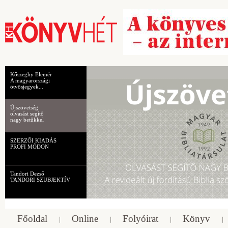
Kőszeghy Elemér
A magyarországi
ötvösjegyek...
Újszövetség
olvasást segítő
nagy betűkkel
SZERZŐI KIADÁS
PROFI MÓDON
Tandori Dezső
TANDORI SZUBJEKTÍV
Főoldal
Online
Folyóirat
Könyv