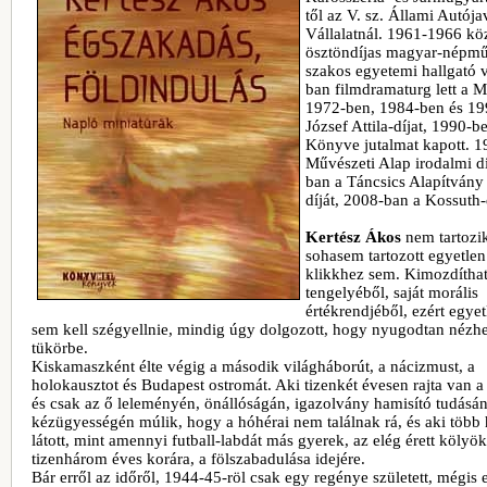
től az V. sz. Állami Autója
Vállalatnál. 1961-1966 köz
ösztöndíjas magyar-népmű
szakos egyetemi hallgató v
ban filmdramaturg lett a M
1972-ben, 1984-ben és 1
József Attila-díjat, 1990-
Könyve jutalmat kapott. 1
Művészeti Alap irodalmi dí
ban a Táncsics Alapítvány
díját, 2008-ban a Kossuth-d
Kertész Ákos
nem tartozi
sohasem tartozott egyetlen
klikkhez sem. Kimozdíthat
tengelyéből, saját morális
értékrendjéből, ezért egyet
sem kell szégyellnie, mindig úgy dolgozott, hogy nyugodtan nézh
tükörbe.
Kiskamaszként élte végig a második világháborút, a nácizmust, a
holokausztot és Budapest ostromát. Aki tizenkét évesen rajta van a 
és csak az ő leleményén, önállóságán, igazolvány hamisító tudásán
kézügyességén múlik, hogy a hóhérai nem találnak rá, és aki több 
látott, mint amennyi futball-labdát más gyerek, az elég érett kölyö
tizenhárom éves korára, a fölszabadulása idejére.
Bár erről az időről, 1944-45-röl csak egy regénye született, mégis 