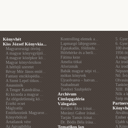
Könyvhét
Kontrolling elemek a...
5. Gye
Lapmargó lábjegyzete...
6. Gye
Kiss József Könyvkia...
Égszakadás, földindu...
100 éve 
Magyarországi ötvösj...
Hófehérke és a berli...
1956 öt
A magyar könyvgyűjtő...
Fátima keze
A magya
A magyar középkor kö...
Amelia titkai
Az irod
Magyar könyvlexikon
Aforizmák
Az irod
A hétfejű szeretet
Babák magyar népi vi...
Népszer
Révay Mór János emlé...
mókus könyvek
Nő. Író
Fantasy enciklopédia...
Újraolvasva – hatvan...
Olvasás
A Szent Lepel titkos...
Szabadmatt
Tankön
Assassinók
Tandori Szubjektív
XIII. B
A Tenger Katedrálisa...
Archívum
Nők a 
Ki kicsoda a magyar ...
Szép m
Címlapgaléria
Az elégedetlenség kö...
Partner
Érzéki ecset
Válogatás
Könyvhé
Máglyatűz
Kertész Ákos írásai...
Emlékezzünk Magyaror...
Átválto
Murányi Gábor írásai...
Könyvbölcső
Ember é
Tarján Tamás írásai...
Ártatlanok vére
Újabb t
Dr. Bódis Béla írása...
Az Agyagbiblia
A Könyv
Tematikus lap