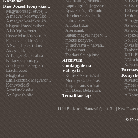
Könyvhét
Kontrolling elemek a...
5. Gye
Lapmargó lábjegyzete...
6. Gye
Kiss József Könyvkia...
Égszakadás, földindu...
100 éve 
Magyarországi ötvösj...
Hófehérke és a berli...
1956 öt
A magyar könyvgyűjtő...
Fátima keze
A magya
A magyar középkor kö...
Amelia titkai
Az irod
Magyar könyvlexikon
Aforizmák
Az irod
A hétfejű szeretet
Babák magyar népi vi...
Népszer
Révay Mór János emlé...
mókus könyvek
Nő. Író
Fantasy enciklopédia...
Újraolvasva – hatvan...
Olvasás
A Szent Lepel titkos...
Szabadmatt
Tankön
Assassinók
Tandori Szubjektív
XIII. B
A Tenger Katedrálisa...
Archívum
Nők a 
Ki kicsoda a magyar ...
Szép m
Címlapgaléria
Az elégedetlenség kö...
Partner
Érzéki ecset
Válogatás
Könyvhé
Máglyatűz
Kertész Ákos írásai...
Emlékezzünk Magyaror...
Átválto
Murányi Gábor írásai...
Könyvbölcső
Ember é
Tarján Tamás írásai...
Ártatlanok vére
Újabb t
Dr. Bódis Béla írása...
Az Agyagbiblia
A Könyv
Tematikus lap
1114 Budapest, Hamzsabégi út 31. | Kiss József
© Kis