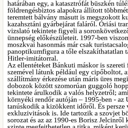
határában egy, a katasztrófát büszkén túlé
földrengésbiztos alapokra állított többmé
teremtett bálvány másutt is megszokott ku
kazahsztáni gyárbejárat faláról. Óriási tra
vizslató tekintete figyeli a soronkövetke
ünnepség előkészületeit. 1997-ben viszon
moszkvai hasonmás már csak turistacsal
panoptikumfigura a tőle elszakíthatatlan t
Hitler-imitátorral.
Az ellentéteket Bánkuti máskor is szereti 
szemével látunk például egy cipőboltot, 
szállítmány érkezése után máris üres megi
dobozok között szomorúan guggoló hopp
tekintete árulkodik a valós helyzetről; a
környéki rendőr autóján – 1995-ben - az 
tanúskodik a kizökkent időről. És persze
exkluzivitások is. Ide tartozik a szovjet
sorozat és az az 1990-es Borisz Jelcinről
szinte megfejthetetlen a titka, miként ker