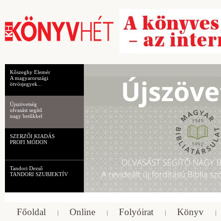
Kőszeghy Elemér
A magyarországi
ötvösjegyek...
Újszövetség
olvasást segítő
nagy betűkkel
SZERZŐI KIADÁS
PROFI MÓDON
Tandori Dezső
TANDORI SZUBJEKTÍV
Főoldal
Online
Folyóirat
Könyv