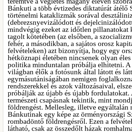
teremtve a végletes magány eleven szobr
Bánkuti a több évtizedes diktatúrát átélő
történelmi kataklizmák sorával desztálini
(debrezsnyevizálódott és dejelcinizálódo
mindvégig ezeket az időtlen pillanatokat 
tagolt kötetében (az elsőben, a szocializ
fehér, a másodikban, a sajátos orosz kapit
felvételeken) azt bizonyítja, hogy egy or
hétköznapi életében nincsenek olyan éles 
politika minduntalan próbálja elhitetni. A
világban élők a fotósunk által látott és lát
egymásutániságában nemigen foglalkozna
rendszerekkel és azok változásaival, elsz
próbálják az újabb és újabb fordulatokat. 
természeti csapásnak tekintik, mint mondj
földrengést. Mellesleg, illetve egyáltalán
Bánkutinak egy képe az örményországi Sz
rombadöntő földrengésről. Ezen a felvéte
látható, csak az összedőlt házak romhalma