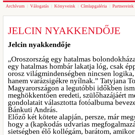
Archívum
Válogatás
Könyveink
Címlapgaléria
Partnereink
JELCIN NYAKKENDŐJE
Jelcin nyakkendője
„Oroszország egy hatalmas bolondokháza,
egy hatalmas hombár lakatja lóg, csak éppe
orosz világmindenségben nincsen logika, 
hanem varázsigékre nyílnak.” Tatyjana Tol
Magyarországon a legutóbbi időkben ismer
meghökkentően eredeti, szülőhazájáért m
gondolatait választotta fotóalbuma beveze
Bánkuti András.
Előző két kötete alapján, persze, már me
hogy a (kapkodás udvarias megfogalmazá
sietségben élő kollégám, barátom, amik