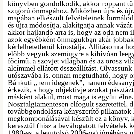
könyvben gondolkodik, akkor roppant tü
szigorú önmagához. Miközben újra és újr
magában elkészült felvételeinek formálód
és újra módosítja, alakítgatja annak vázát
akkor hajlandó arra is, hogy az oda nem i
azok egyébként önmagukban akár jobbak
kérlelhetetlenül kirostálja. Állításomra h
előbb vegyük szemügyre a kihívóan leeg
főcímű, a szovjet világban és az orosz v
alcímmel ellátott összeállítást. Olvassunk 
utószavába is, onnan megtudható, hogy or
Bánkuti „nem idegenek”, hanem édesanyja
érkezik, s hogy objektívje azokat pásztázt
másként alakul, most maga is együtt élne.
Nosztalgiamentesen elfogult szeretettel, d
továbbgondolásra kényszerítő pillanatok
megkomponálásával készült ez a könyv, ké
keresztül (hisz a beválogatott felvételek 
1980-as, a legutolsó 2006-os) jónéhány ut