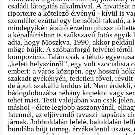
családi látogatás alkalmával. A hivatását
riporterre a kötelező érvényű - kívül is v
szemlélet ezúttal egy bensőből fakadó, a
mindegyikén átsütő érzelmi plussz töltett
a képaláírásban is szűkszavú fotós egyik 
adja, hogy Moszkva, 1990, akkor például 
mögé bújik. A szóbanforgó felvétel tértől 
kompozíció. Talán csak a télutó egyenusa
„keleti helyszínről”, egy volt szocialista 
emberi: a város közepén, egy hosszú hók
szakadt gyékényén, fedetlen fővel, révült t
de ápolt szakállú koldus ül. Nem érdekli, 
bádogdobozába néhány kopekot vagy sem
tehet mást. Testi valójában van csak jelen
máshol - élete legjobb asszonyánál, elhag
Istennél, az eljövendő tavaszi napsütés c
járnak. Jobboldalán lefelé, baloldalán fel
bundába bújt tömeg, érzéketlenül tisztes, e