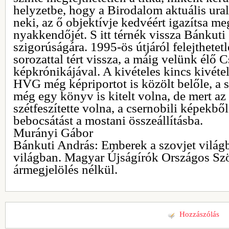
helyzetbe, hogy a Birodalom aktuális ura
neki, az ő objektívje kedvéért igazítsa me
nyakkendőjét. S itt térnék vissza Bánkut
szigorúságára. 1995-ös útjáról felejthete
sorozattal tért vissza, a máig velünk élő 
képkrónikájával. A kivételes kincs kivétel
HVG még képriportot is közölt belőle, a s
még egy könyv is kitelt volna, de mert a
szétfeszítette volna, a csernobili képekbő
bebocsátást a mostani összeállításba.
Murányi Gábor
Bánkuti András: Emberek a szovjet világb
világban. Magyar Újságírók Országos Szö
ármegjelölés nélkül.
Hozzászólás