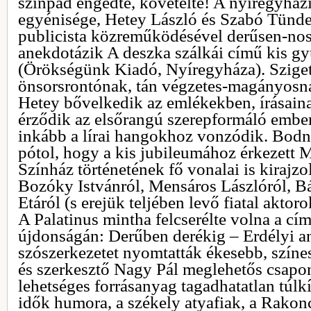
színpad engedte, követelte! A nyíregyházi
egyénisége, Hetey László és Szabó Tünde
publicista közreműködésével derűsen-nos
anekdotázik A deszka szálkái című kis gy
(Örökségünk Kiadó, Nyíregyháza). Sziget
önsorsrontónak, tán végzetes-magányosnak
Hetey bővelkedik az emlékekben, írásaina
érződik az elsőrangú szerepformáló embe
inkább a lírai hangokhoz vonzódik. Bodn
pótol, hogy a kis jubileumához érkezett
Színház történetének fő vonalai is kirajzo
Bozóky Istvánról, Mensáros Lászlóról, B
Etáról (s erejük teljében levő fiatal aktoro
A Palatinus mintha felcserélte volna a cím
újdonságán: Derűben derékig – Erdélyi a
szószerkezetet nyomtatták ékesebb, színe
és szerkesztő Nagy Pál meglehetős csapon
lehetséges forrásanyag tagadhatatlan túlkí
idők humora, a székely atyafiak, a Rakonc