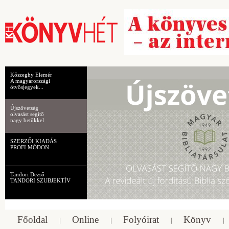
Kőszeghy Elemér
A magyarországi
ötvösjegyek...
Újszövetség
olvasást segítő
nagy betűkkel
SZERZŐI KIADÁS
PROFI MÓDON
Tandori Dezső
TANDORI SZUBJEKTÍV
Főoldal
Online
Folyóirat
Könyv