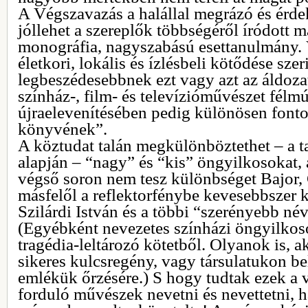
A Végszavazás a halállal megrázó és érde
jóllehet a szereplők többségéről íródott 
monográfia, nagyszabású esettanulmány. 
életkori, lokális és ízlésbeli kötődése szer
legbeszédesebbnek ezt vagy azt az áldozat
színház-, film- és televízióművészet félm
újraelevenítésében pedig különösen fonto
könyvének”.
A köztudat talán megkülönböztethet – a t
alapján – “nagy” és “kis” öngyilkosokat,
végső soron nem tesz különbséget Bajor, G
másfelől a reflektorfénybe kevesebbszer k
Szilárdi István és a többi “szerényebb né
(Egyébként nevezetes színházi öngyilkos
tragédia-leltározó kötetből. Olyanok is, a
sikeres kulcsregény, vagy társulatukon bel
emlékük őrzésére.) S hogy tudtak ezek a
forduló művészek nevetni és nevettetni, h