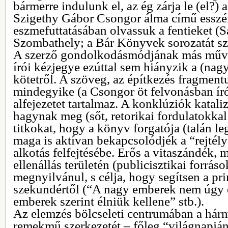
bármerre indulunk el, az ég zárja le (el?) 
Szigethy Gábor Csongor álma című esszé
eszmefuttatásában olvassuk a fentieket (S
Szombathely; a Bár Könyvek sorozatát sze
A szerző gondolkodásmódjának más műveib
írói kézjegye ezúttal sem hiányzik a (na
kötetről. A szöveg, az építkezés fragment
mindegyike (a Csongor öt felvonásban ír
alfejezetet tartalmaz. A konklúziók katali
hagynak meg (sőt, retorikai fordulatokka
titkokat, hogy a könyv forgatója (talán le
maga is aktívan bekapcsolódjék a “rejté
alkotás felfejtésébe. Erős a vitaszándék,
ellenállás területén (publicisztikai forráso
megnyilvánul, s célja, hogy segítsen a pri
szekundértől (“A nagy emberek nem úgy é
emberek szerint élniük kellene” stb.).
Az elemzés bölcseleti centrumában a hármas
remekmű szerkezetét – főleg “világnapján