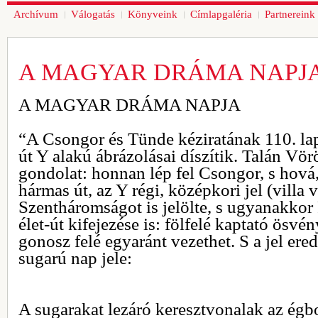
Archívum
Válogatás
Könyveink
Címlapgaléria
Partnereink
A MAGYAR DRÁMA NAPJ
A MAGYAR DRÁMA NAPJA
“A Csongor és Tünde kéziratának 110. la
út Y alakú ábrázolásai díszítik. Talán Vör
gondolat: honnan lép fel Csongor, s hov
hármas út, az Y régi, középkori jel (villa v
Szentháromságot is jelölte, s ugyanakkor 
élet-út kifejezése is: fölfelé kaptató ösvén
gonosz felé egyaránt vezethet. S a jel er
sugarú nap jele:
A sugarakat lezáró keresztvonalak az égbo