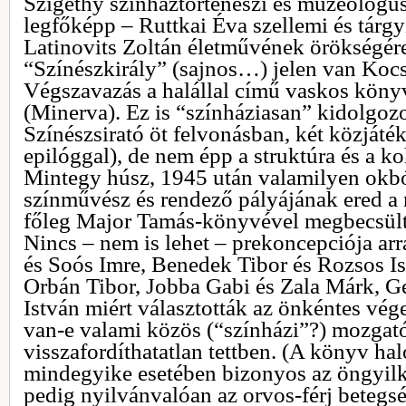
Szigethy színháztörténészi és muzeológu
legfőképp – Ruttkai Éva szellemi és tárgy
Latinovits Zoltán életművének örökségére
“Színészkirály” (sajnos…) jelen van Kocs
Végszavazás a halállal című vaskos könyv
(Minerva). Ez is “színháziasan” kidolgozo
Színészsirató öt felvonásban, két közjáték
epilóggal), de nem épp a struktúra és a ko
Mintegy húsz, 1945 után valamilyen okbó
színművész és rendező pályájának ered 
főleg Major Tamás-könyvével megbecsültt
Nincs – nem is lehet – prekoncepciója ar
és Soós Imre, Benedek Tibor és Rozsos I
Orbán Tibor, Jobba Gabi és Zala Márk, Ge
István miért választották az önkéntes vége
van-e valami közös (“színházi”?) mozgat
visszafordíthatatlan tettben. (A könyv ha
mindegyike esetében bizonyos az öngyilk
pedig nyilvánvalóan az orvos-férj betegsé