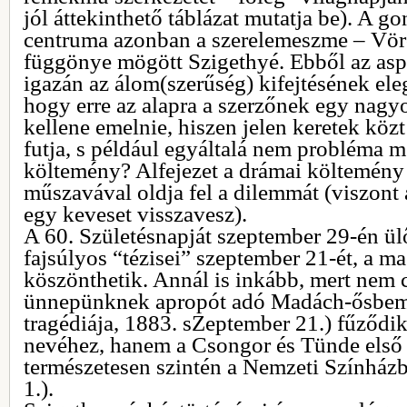
jól áttekinthető táblázat mutatja be). A g
centruma azonban a szerelemeszme – Vör
függönye mögött Szigethyé. Ebből az aspe
igazán az álom(szerűség) kifejtésének ele
hogy erre az alapra a szerzőnek egy nagy
kellene emelnie, hiszen jelen keretek közt
futja, s például egyáltalá nem probléma 
költemény? Alfejezet a drámai költemény 
műszavával oldja fel a dilemmát (viszont
egy keveset visszavesz).
A 60. Születésnapját szeptember 29-én ü
fajsúlyos “tézisei” szeptember 21-ét, a m
köszönthetik. Annál is inkább, mert nem 
ünnepünknek apropót adó Madách-ősbem
tragédiája, 1883. sZeptember 21.) fűződi
nevéhez, hanem a Csongor és Tünde első s
természetesen szintén a Nemzeti Színhá
1.).