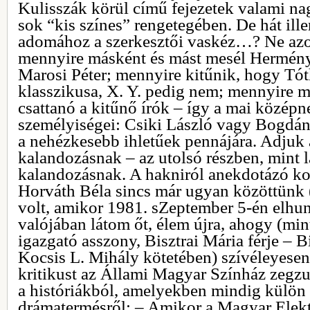
Kulisszák körül című fejezetek valami n
sok “kis színes” rengetegében. De hát ill
adomához a szerkesztői vaskéz…? Ne azo
mennyire másként és mást mesél Hermény
Marosi Péter; mennyire kitűnik, hogy Tót
klasszikusa, X. Y. pedig nem; mennyire m
csattanó a kitűnő írók – így a mai közép
személyiségei: Csiki László vagy Bogdán 
a nehézkesebb ihletűek pennájára. Adjuk
kalandozásnak – az utolsó részben, mint l
kalandozásnak. A hakniról anekdotázó ko
Horváth Béla sincs már ugyan közöttünk 
volt, amikor 1981. sZeptember 5-én elhun
valójában látom őt, élem újra, ahogy (min
igazgató asszony, Bisztrai Mária férje – B
Kocsis L. Mihály kötetében) szívéleyese
kritikust az Állami Magyar Színház zegzu
a históriákból, amelyekben mindig külön
drámatermésről: – Amikor a Magyar Elekt