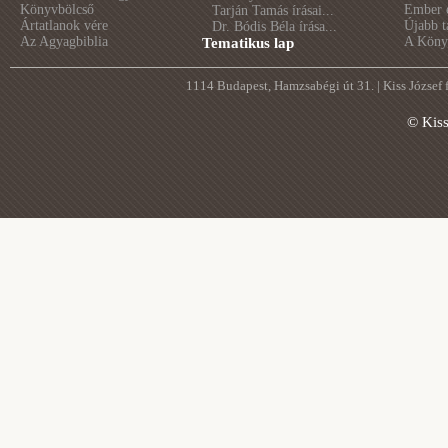
Könyvbölcső
Ember é
Tarján Tamás írásai...
Ártatlanok vére
Újabb t
Dr. Bódis Béla írása...
Az Agyagbiblia
A Könyv
Tematikus lap
1114 Budapest, Hamzsabégi út 31. | Kiss József
© Kis