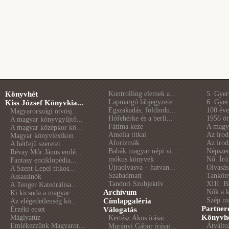
Könyvhét
Kontrolling elemek a...
5. Gye
Lapmargó lábjegyzete...
6. Gye
Kiss József Könyvkia...
Égszakadás, földindu...
100 éve 
Magyarországi ötvösj...
Hófehérke és a berli...
1956 öt
A magyar könyvgyűjtő...
Fátima keze
A magya
A magyar középkor kö...
Amelia titkai
Az irod
Magyar könyvlexikon
Aforizmák
Az irod
A hétfejű szeretet
Babák magyar népi vi...
Népszer
Révay Mór János emlé...
mókus könyvek
Nő. Író
Fantasy enciklopédia...
Újraolvasva – hatvan...
Olvasás
A Szent Lepel titkos...
Szabadmatt
Tankön
Assassinók
Tandori Szubjektív
XIII. B
A Tenger Katedrálisa...
Archívum
Nők a 
Ki kicsoda a magyar ...
Szép m
Címlapgaléria
Az elégedetlenség kö...
Partner
Érzéki ecset
Válogatás
Könyvhé
Máglyatűz
Kertész Ákos írásai...
Emlékezzünk Magyaror...
Átválto
Murányi Gábor írásai...