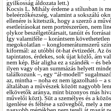
gyilkosság áldozata lett.)
Kocsis L. Mihály érdeme a stílusban is 
beleérzőkészség, valamint a sokszálú ok
ellenére is kitetszik, hogy a szerző a művé
esetleírásokat nem portrészerűen, nem line
olykor beszélgetőtársait, tanúit és forrásai
Így valamiféle – korántsem követhetetlen
megokolatlan – konglomerátumszerű szính
kiformál: az utóbbi öt-hat évtizedét. Az ö
tapintatos, érdekes, sok újat közlő, ám v
nem kép. Bár aligha ez a szándék – és bel
ilyen vagy olyan summázás helyett minde
találkozunk –, egy “ál-modell” sugalmazó
az, mintha – noha ez nem igazolható – a 
általában a művészek között nagyobb len
elkövetők aránya, mint bizonyos más hiv
művelői közt). Süt a személyes és a közös
igenlése és féltése a szövegből, mely a 
nagyobb mértékben nem tereli át magát pol