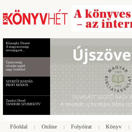
Kőszeghy Elemér
A magyarországi
ötvösjegyek...
Újszövetség
olvasást segítő
nagy betűkkel
SZERZŐI KIADÁS
PROFI MÓDON
Tandori Dezső
TANDORI SZUBJEKTÍV
Főoldal
Online
Folyóirat
Könyv