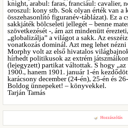
knight, arabul: faras, franciául: cavalier, 
oroszul: kony stb. Sok olyan érték van a
összehasonlító figuranév-táblázat). Ez a 
sakkjáték bölcseleti jellegét – benne mat
szövetkezését -, ám azt mindenütt érezteti
„globalizálja” a világot a sakk. Az esszéi
vonatkozás dominál. Azt meg lehet nézni
Morphy volt az első hivatalos világbajno
hírhedt politikusok az extrém játszmáiko
(lejegyzett) partikat váltottak. S hogy „a
1900., hanem 1901. január 1-én kezdődö
karácsony december (24-én), 25-én és 26
Boldog ünnepeket! – könyvekkel.
Tarján Tamás
Hozzászólás