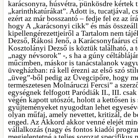
karácsonyra, húsvétra, pünkösdre kértek t
„karinthkatúrákat”. Adott is, tucatjával, 
ezért az már bosszantó – fedje fel ez az írá
hogy A „karácsonyi cikk” és más összeáll
kipellengérezettjeiről a Tartalom nem táj
Dezső, Rákosi Jenő, a Karácsonyfaárus c
Kosztolányi Dezső is köztük található, a 
„nagy névsorok” -, s ha a gúny céltáblájá
műcímben, máskor is tanácstalanok vagy
üvegházban: rá kell érezni az első szó stí
„üveg”-ből pedig az Üvegcipőre, hogy m
természetesen Molnáruczi Fercsi” a szerz
egységnek felfogott Paródiák II., III. cs
végén kapott utószót, holott a kettősen is
gyűjteményeket nyugodtan lehet egyeséve
olyan műfaj, amely nevettet, kritizál, de 
enged. Az Akkord akkor venné elejét min
vállalkozás (nagy és fontos kiadói progra
megjelentetné a teljes sorozat specifikus 