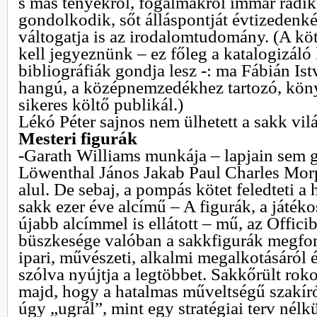
s más tényekről, fogalmakról immár radi
gondolkodik, sőt álláspontját évtizedenké
váltogatja is az irodalomtudomány. (A k
kell jegyeznünk – ez főleg a katalogizáló
bibliográfiák gondja lesz -: ma Fábián Is
hangú, a középnemzedékhez tartozó, kön
sikeres költő publikál.)
Lékó Péter sajnos nem ülhetett a sakk vil
Mesteri figurák
-Garath Williams munkája – lapjain sem 
Löwenthal János Jakab Paul Charles Mor
alul. De sebaj, a pompás kötet feledteti a
sakk ezer éve alcímű – A figurák, a játék
újabb alcímmel is ellátott – mű, az Offici
büszkesége valóban a sakkfigurák megform
ipari, művészeti, alkalmi megalkotásáról 
szólva nyújtja a legtöbbet. Sakkőrült rok
majd, hogy a hatalmas műveltségű szakír
úgy „ugrál”, mint egy stratégiai terv nélkü