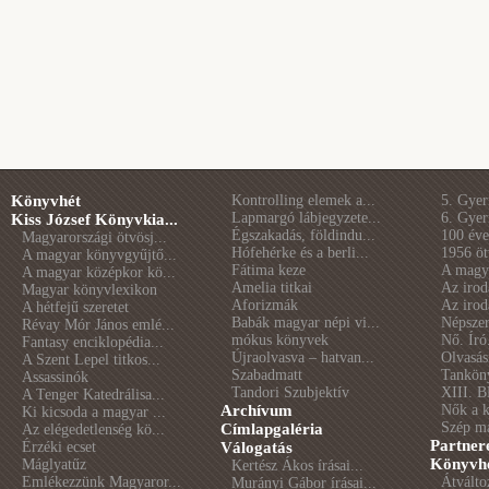
Könyvhét
Kontrolling elemek a...
5. Gye
Lapmargó lábjegyzete...
6. Gye
Kiss József Könyvkia...
Égszakadás, földindu...
100 éve 
Magyarországi ötvösj...
Hófehérke és a berli...
1956 öt
A magyar könyvgyűjtő...
Fátima keze
A magya
A magyar középkor kö...
Amelia titkai
Az irod
Magyar könyvlexikon
Aforizmák
Az irod
A hétfejű szeretet
Babák magyar népi vi...
Népszer
Révay Mór János emlé...
mókus könyvek
Nő. Író
Fantasy enciklopédia...
Újraolvasva – hatvan...
Olvasás
A Szent Lepel titkos...
Szabadmatt
Tankön
Assassinók
Tandori Szubjektív
XIII. B
A Tenger Katedrálisa...
Archívum
Nők a 
Ki kicsoda a magyar ...
Szép m
Címlapgaléria
Az elégedetlenség kö...
Partner
Érzéki ecset
Válogatás
Könyvhé
Máglyatűz
Kertész Ákos írásai...
Emlékezzünk Magyaror...
Átválto
Murányi Gábor írásai...