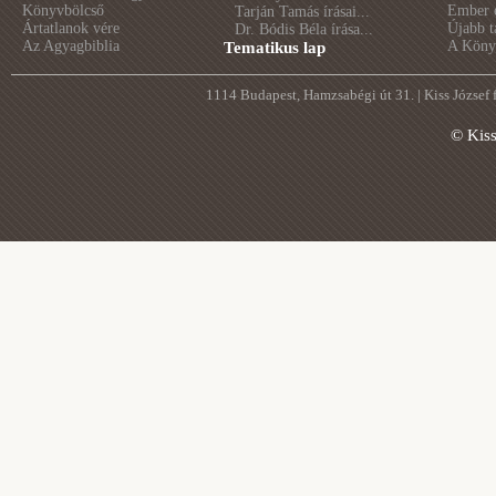
Könyvbölcső
Ember é
Tarján Tamás írásai...
Ártatlanok vére
Újabb t
Dr. Bódis Béla írása...
Az Agyagbiblia
A Könyv
Tematikus lap
1114 Budapest, Hamzsabégi út 31. | Kiss József
© Kis