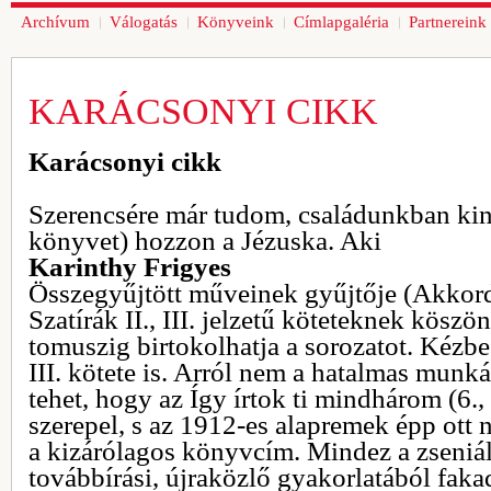
Archívum
Válogatás
Könyveink
Címlapgaléria
Partnereink
KARÁCSONYI CIKK
Karácsonyi cikk
Szerencsére már tudom, családunkban kin
könyvet) hozzon a Jézuska. Aki
Karinthy Frigyes
Összegyűjtött műveinek gyűjtője (Akkord
Szatírák II., III. jelzetű köteteknek köszö
tomuszig birtokolhatja a sorozatot. Kézbe 
III. kötete is. Arról nem a hatalmas munk
tehet, hogy az Így írtok ti mindhárom (6.,
szerepel, s az 1912-es alapremek épp ott n
a kizárólagos könyvcím. Mindez a zseniáli
továbbírási, újraközlő gyakorlatából faka