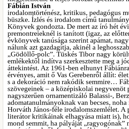
Fábián István
irodalomtörténész, kritikus, pedagógus 
büszke. Ízlés és irodalom című tanulmány
Könyvek gondozta. De mert az író hét év
premontreieknél is tanított (igaz, az előtt
évkönyvek tanúsága szerint apámat, nagy
nálunk azt gazdagítja, akinél a leghoss
„Gödöllő-polc”. Tüskés Tibor nagy körült
emlékektől indítva szerkesztette meg a j
áttekintést. Az 1961-ben elhunyt Fábiánra
érvényes, amit ő Vas Gerebenről állít: él
s a dekoráció nem rakódik semmire… Fáb
szövegeinek – a középiskolai negyvenöt 
nagyszerűen ornamentizáló Balassi-, Berz
adomatanulmányoknak van becses, noha n
Horváth János-féle irodalomszemlélet. A 
literátor kritikáinak elhagyása miatt is)
mond semmit, ha pályáját „ragyogónak” n