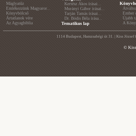
Könyvhé
Máglyatűz
Kertész Ákos írásai...
Emlékezzünk Magyaror...
Átválto
Murányi Gábor írásai...
Könyvbölcső
Ember é
Tarján Tamás írásai...
Ártatlanok vére
Újabb t
Dr. Bódis Béla írása...
Az Agyagbiblia
A Könyv
Tematikus lap
1114 Budapest, Hamzsabégi út 31. | Kiss József
© Kis