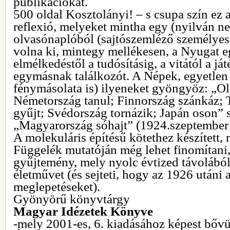
publikációkat.
500 oldal Kosztolányi! – s csupa szín ez 
reflexió, melyeket mintha egy (nyilván ne
olvasónaplóból (sajtószemléző személyes
volna ki, mintegy mellékesen, a Nyugat e
elmélkedéstől a tudósításig, a vitától a já
egymásnak találkozót. A Népek, egyetlen i
fénymásolata is) ilyeneket gyöngyöz: „Ol
Németország tanul; Finnország szánkáz; 
gyűjt; Svédország tornázik; Japán oson”
„Magyarország sóhajt” (1924.szeptember 
A molekuláris építésű kötethez készített, 
Függelék mutatóján még lehet finomítani,
gyűjtemény, mely nyolc évtized távolából 
életművet (és sejteti, hogy az 1926 utáni 
meglepetéseket).
Gyönyörű könyvtárgy
Magyar Idézetek Könyve
-mely 2001-es, 6. kiadásához képest bővül