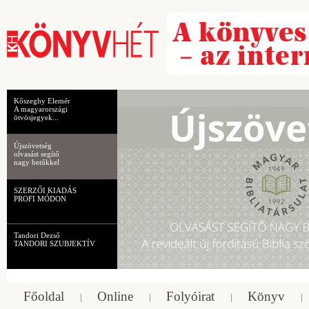
Kőszeghy Elemér
A magyarországi
ötvösjegyek...
Újszövetség
olvasást segítő
nagy betűkkel
SZERZŐI KIADÁS
PROFI MÓDON
Tandori Dezső
TANDORI SZUBJEKTÍV
Főoldal
Online
Folyóirat
Könyv