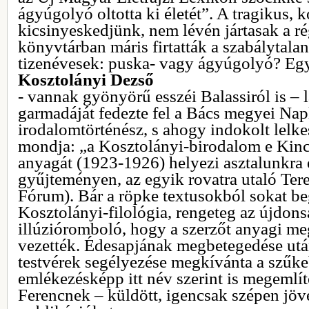
ágyúgolyó oltotta ki életét”. A tragikus, 
kicsinyeskedjünk, nem lévén jártasak a r
könyvtárban máris firtatták a szabálytala
tizenévesek: puska- vagy ágyúgolyó? Eg
Kosztolányi Dezső
- vannak gyönyörű esszéi Balassiról is – 
garmadáját fedezte fel a Bács megyei Na
irodalomtörténész, s ahogy indokolt lelk
mondja: „a Kosztolányi-birodalom e Kinc
anyagát (1923-1926) helyezi asztalunkra 
gyűjteményen, az egyik rovatra utaló Tere
Fórum). Bár a röpke textusokból sokat be
Kosztolányi-filológia, rengeteg az újdons
illúzióromboló, hogy a szerzőt anyagi me
vezették. Édesapjának megbetegedése után
testvérek segélyezése megkívánta a szűke
emlékezésképp itt név szerint is megemlí
Ferencnek – küldött, igencsak szépen jö