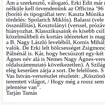
Ám a szerkesztő, válogató, Erki Edit már
nélküle kell örvendenünk az Officina ’
(borító és tipográfiai terv: Kaszta Mónik
tördelés: Spolarich Miklós). Balassi (vel
összeállítás), Kosztolányi (verssel, prózá
hiányozhat. Klasszikusaink és kisebb csi
közelmúltbeli és kortárs idézeteket is m
a B. Nagy László leveléből, Kornis Mihály
valók. De Erki lelt bölcsességet Zsigmond
Pálnénál is. Kár, hogy becsúszott egy-két
Ágnes név alá is Nemes Nagy Ágnes-vers 
oldalszámmutató következetlen). A Szilág
elég keserűen zárja a sort. De felelősen. S
Vas István-versrészlet részletét: „Köszönö
teremtett világot, / Hogy még a rossz sem
jelentése van”.
Tarján Tamás