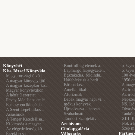
Könyvhét
Kontrolling elemek a...
5. Gye
Lapmargó lábjegyzete...
6. Gye
Kiss József Könyvkia...
Égszakadás, földindu...
100 éve 
Magyarországi ötvösj...
Hófehérke és a berli...
1956 öt
A magyar könyvgyűjtő...
Fátima keze
A magya
A magyar középkor kö...
Amelia titkai
Az irod
Magyar könyvlexikon
Aforizmák
Az irod
A hétfejű szeretet
Babák magyar népi vi...
Népszer
Révay Mór János emlé...
mókus könyvek
Nő. Író
Fantasy enciklopédia...
Újraolvasva – hatvan...
Olvasás
A Szent Lepel titkos...
Szabadmatt
Tankön
Assassinók
Tandori Szubjektív
XIII. B
A Tenger Katedrálisa...
Archívum
Nők a 
Ki kicsoda a magyar ...
Szép m
Címlapgaléria
Az elégedetlenség kö...
Partner
Érzéki ecset
Válogatás