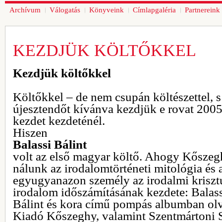
Archívum
Válogatás
Könyveink
Címlapgaléria
Partnereink
KEZDJÜK KÖLTŐKKEL
Kezdjük költőkkel
Költőkkel – de nem csupán költészettel, 
újesztendőt kívánva kezdjük e rovat 200
kezdet kezdeténél.
Hiszen
Balassi Bálint
volt az első magyar költő. Ahogy Kőszegh
nálunk az irodalomtörténeti mitológia és a
egyugyanazon személy az irodalmi kriszt
irodalom időszámításának kezdete: Balass
Bálint és kora című pompás albumban olv
Kiadó Kőszeghy, valamint Szentmártoni 