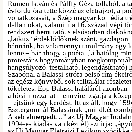
Rumen István és Pálffy Géza tollából, a ta
évfordulóra tette közzé az életrajzot, a p
vonatkozásait, a Szép magyar komédia tréf
dallamokat, valamint a 16. század végi tö
rendszert bemutató, s elsősorban diákokn
„laikus” érdeklődőknek szánt, gazdagon il
bánnánk, ha valamennyi tanulmány egy k
lenne – bár ahogy a poéta „láthatólag min
protestáns hagyományban megkomponált” 
hangsúlyozó, testálható, legendásítható) 
Szabónál a Balassi-strófa belső rím-ékeir
az egész könyvből sok telitalálat-részlete
tökéletes. Épp Balassi haláláról azonban 
a hősi mozzanat mennyire izgatja a középi
– ejtsünk egy kérdést. Itt az áll, hogy 15
Esztergomnál Balassinak „mindkét combjá
A seb elmérgedt…” az Új Magyar Irodal
1994-es kiadás van kéznél) azt írja: „ágy
az Új Magyar Életrajzi Lexikon szócikke 