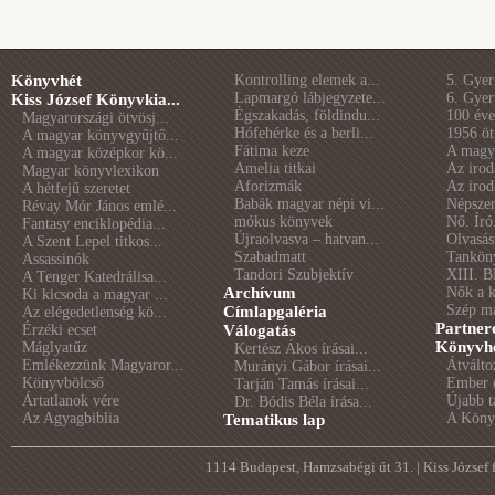
Könyvhét
Kontrolling elemek a...
5. Gye
Lapmargó lábjegyzete...
6. Gye
Kiss József Könyvkia...
Égszakadás, földindu...
100 éve 
Magyarországi ötvösj...
Hófehérke és a berli...
1956 öt
A magyar könyvgyűjtő...
Fátima keze
A magya
A magyar középkor kö...
Amelia titkai
Az irod
Magyar könyvlexikon
Aforizmák
Az irod
A hétfejű szeretet
Babák magyar népi vi...
Népszer
Révay Mór János emlé...
mókus könyvek
Nő. Író
Fantasy enciklopédia...
Újraolvasva – hatvan...
Olvasás
A Szent Lepel titkos...
Szabadmatt
Tankön
Assassinók
Tandori Szubjektív
XIII. B
A Tenger Katedrálisa...
Archívum
Nők a 
Ki kicsoda a magyar ...
Szép m
Címlapgaléria
Az elégedetlenség kö...
Partner
Érzéki ecset
Válogatás
Könyvhé
Máglyatűz
Kertész Ákos írásai...
Emlékezzünk Magyaror...
Átválto
Murányi Gábor írásai...
Könyvbölcső
Ember é
Tarján Tamás írásai...
Ártatlanok vére
Újabb t
Dr. Bódis Béla írása...
Az Agyagbiblia
A Könyv
Tematikus lap
1114 Budapest, Hamzsabégi út 31. | Kiss József