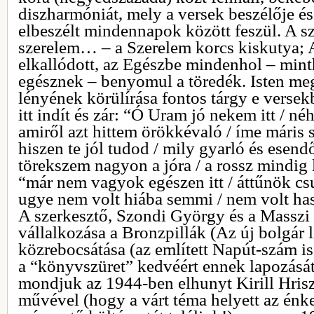
diszharmóniát, mely a versek beszélője és
elbeszélt mindennapok között feszül. A sz
szerelem… – a Szerelem korcs kiskutya; 
elkallódott, az Egészbe mindenhol – min
egésznek – benyomul a töredék. Isten me
lényének körülírása fontos tárgy e verse
itt indít és zár: “Ó Uram jó nekem itt / néh
amiről azt hittem örökkévaló / íme máris 
hiszen te jól tudod / mily gyarló és esend
törekszem nagyon a jóra / a rossz mindig 
“már nem vagyok egészen itt / áttűnök csu
ugye nem volt hiába semmi / nem volt ha
A szerkesztő, Szondi György és a Masszi
vállalkozása a Bronzpillák (Az új bolgár l
közrebocsátása (az említett Napút-szám is 
a “könyvszüret” kedvéért ennek lapozását
mondjuk az 1944-ben elhunyt Kirill Hrisz
művével (hogy a várt téma helyett az énke