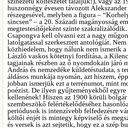
színezetű költészetét találjuk!), vagy az
huszonnégy évesen távozott Alekszander
részegesével, melyben a figura – “Korhely
sincsen” – a 20. Századi magányosság e
megtestesítőjeként szinte szakralizálódik.
Csapongva kell olvasni ezt a nagy műgon
latolgatással szerkesztett antológiát. Nem
közhiedelem, hogy nálunk nem ismerik a b
László vaskos kötetnyi fordítása, a Kilen
tagjainak részben az ő nyomdokain járó m
András és nemzedéke küldetéstudata, s t
áldásos munkája nyomán, azt hiszem, épp
jobban ismerjük ezt a terrénumot, mint m
poézist. De ilyen gyűjteményekből egyre 
kellenének! Hiszen az 1900 körüli bolgár
szembeszökő felértékelődéséhez hasonló
periódusok is intenzívebb felfedezésre vár
költői énjét is mintegy képviselő és megs
és versek is azt sejtetik, hogy ez a szép b