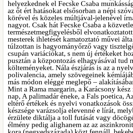
helyezkednek el Fecske Csaba munkásság
az őt ért hatásokat elsősorban a népi szóv
körével és közeles múltjával-jelenével ír
nagyot. Csak hát Fecske Csaba a közvetl
természetmegfigyelésből elvonatkoztatott-
mesterek ihletését kamatoztató művei ált
túlzottan is hagyományőrző vagy tisztel
csupán variációkat, s nem új értékeket h
pusztán a központozás elhagyásával tud 
költeményeket. Nála észjárás is az a nyelv
polivalencia, amely szövegeinek kémiájá
más módon eléggé meglepő – alakításában
Mint a Rama margarin, a Karácsony kész r
nap, A palimadár éneke, a Fals poetica, 
eltérő értékek és nyelvi vonatkozások öss
készsége varázsolja elevenné e lírát, mely
érzülete diktálja a toll futását vagy döcög
élmény pedig alighanem az az aszinkronit
kora (negyedszázada) közt fennáll, bekebe