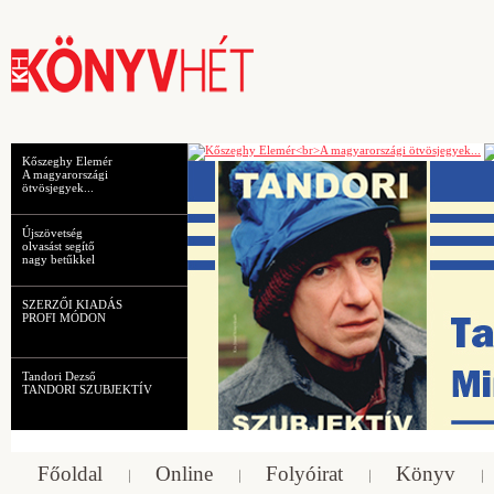
Kőszeghy Elemér
A magyarországi
ötvösjegyek...
Újszövetség
olvasást segítő
nagy betűkkel
SZERZŐI KIADÁS
PROFI MÓDON
Tandori Dezső
TANDORI SZUBJEKTÍV
Főoldal
Online
Folyóirat
Könyv