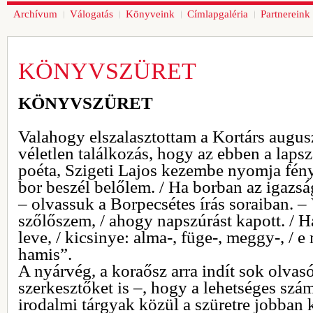
Archívum
Válogatás
Könyveink
Címlapgaléria
Partnereink
KÖNYVSZÜRET
KÖNYVSZÜRET
Valahogy elszalasztottam a Kortárs augusz
véletlen találkozás, hogy az ebben a laps
poéta, Szigeti Lajos kezembe nyomja fén
bor beszél belőlem. / Ha borban az igazs
– olvassuk a Borpecsétes írás soraiban. –
szőlőszem, / ahogy napszúrást kapott. / H
leve, / kicsinye: alma-, füge-, meggy-, / 
hamis”.
A nyárvég, a koraősz arra indít sok olvasó
szerkesztőket is –, hogy a lehetséges szá
irodalmi tárgyak közül a szüretre jobban 