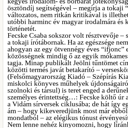
kegyes irodalom- és borbarát jótékonysá
ösztöndíj segítségével – megírja a tokaji
változatos, nem ritkán kritikával is illeth
utóbbi harminc év magyar irodalmára és kö
történetét.
Fecske Csaba sokszor volt résztvevője – s
a tokaji írótábornak. Ha az egészsége nem
ahogyan az egy ötvennégy éves “ifjonc” e
közösségnek mindig ő az egyik mókamest
tagja. Minap publikált Jeölni tűntömet c
közötti termés javát betakarító – versesk
(Felsőmagyarország Kiadó – Szépírás Kia
miskolci könyves műhelyek újdonságairól
szolnoki és társul) is teret enged a derűn
személyes érintettség…: Fecske költő úr a
a Vidám sírversek ciklusába; de hát így eg
ám – hogy kikeveredjünk most már ebből 
mondatból – az elégikus tónust érvényesít
Nem lenne nehéz kinyomozni, hogy lírán