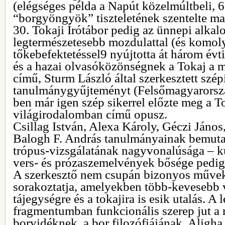
(elégséges példa a Napút közelmúltbeli, 
“borgyöngyök” tiszteletének szentelte mag
30. Tokaji Írótábor pedig az ünnepi alkal
legtermészetesebb mozdulattal (és komoly
tőkebefektetéssel9 nyújtotta át három évt
és a hazai olvasóközönségnek a Tokaj a 
című, Sturm László által szerkesztett szép
tanulmánygyűjteményt (Felsőmagyarorszá
ben már igen szép sikerrel előzte meg a T
világirodalomban című opusz.
Csillag István, Alexa Károly, Géczi Ján
Balogh F. András tanulmányainak bemutat
trópus-vizsgálatának nagyvonalúsága – kü
vers- és prózaszemelvények bősége pedig
A szerkesztő nem csupán bizonyos művek e
sorakoztatja, amelyekben több-kevesebb v
tájegységre és a tokajira is esik utalás. 
fragmentumban funkcionális szerep jut a 
borvidéknek, a bor filozófiájának. Aligha