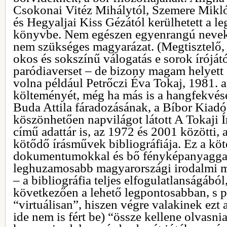
Csokonai Vitéz Mihálytól, Szemere Mikló
és Hegyaljai Kiss Gézától kerülhetett a le
könyvbe. Nem egészen egyenrangú nevek,
nem szükséges magyarázat. (Megtisztelő, 
okos és sokszínű válogatás e sorok íróját
paródiaverset – de bizony magam helyett 
volna például Petrőczi Éva Tokaj, 1981. 
költeményét, még ha más is a hangfekvése
Buda Attila fáradozásának, a Bíbor Kiad
köszönhetően napvilágot látott A Tokaji Í
című adattár is, az 1972 és 2001 közötti,
kötődő írásművek bibliográfiája. Ez a köte
dokumentumokkal és bő fényképanyaggal 
leghuzamosabb magyarországi irodalmi m
– a bibliográfia teljes elfogulatlanságábó
következően a lehető legpontosabban, s p
“virtuálisan”, hiszen végre valakinek ezt 
ide nem is fért be) “össze kellene olvasn