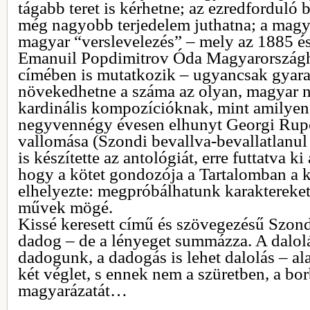
tágabb teret is kérhetne; az ezredforduló 
még nagyobb terjedelem juthatna; a magya
magyar “verslevelezés” – mely az 1885 és
Emanuil Popdimitrov Óda Magyarországh
címében is mutatkozik – ugyancsak gyara
növekedhetne a száma az olyan, magyar n
kardinális kompozícióknak, mint amilyen
negyvennégy évesen elhunyt Georgi Rupc
vallomása (Szondi bevallva-bevallatlanul
is készítette az antológiát, erre futtatva ki
hogy a kötet gondozója a Tartalomban a k
elhelyezte: megpróbálhatunk karaktereket
művek mögé.
Kissé keresett című és szövegezésű Szond
dadog – de a lényeget summázza. A dalolá
dadogunk, a dadogás is lehet dalolás – ala
két véglet, s ennek nem a szüretben, a bor
magyarázatát…