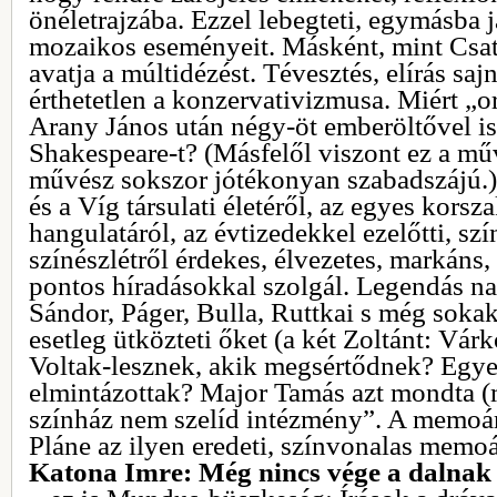
önéletrajzába. Ezzel lebegteti, egymásba j
mozaikos eseményeit. Másként, mint Csat
avatja a múltidézést. Tévesztés, elírás saj
érthetetlen a konzervativizmusa. Miért „o
Arany János után négy-öt emberöltővel is
Shakespeare-t? (Másfelől viszont ez a műv
művész sokszor jótékonyan szabadszájú.)
és a Víg társulati életéről, az egyes kor
hangulatáról, az évtizedekkel ezelőtti, szí
színészlétről érdekes, élvezetes, markáns,
pontos híradásokkal szolgál. Legendás n
Sándor, Páger, Bulla, Ruttkai s még soka
esetleg ütközteti őket (a két Zoltánt: Várk
Voltak-lesznek, akik megsértődnek? Egyes
elmintázottak? Major Tamás azt mondta 
színház nem szelíd intézmény”. A memoár
Pláne az ilyen eredeti, színvonalas memoá
Katona Imre: Még nincs vége a dalnak