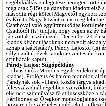
segélykiáltás emlegetése nemigen történh
még csak 5150 példányban kiadott első s
második régi kötet [Magvető] egykori sze
és Kristó Nagy Istvánt ma is meg lehetne
Csathóval való együttműködés körülmény
Csathótól (is) tudjuk, hogy régen az év
játszottak a színházak. December 24-én 
kiadós kirándulásoknak nem volt akadálya
aznap a teátristák?). Pándy Lajostól (is) 
súlyosodtak évek, amikor szentestén kötel
színházak kapuit.
Pándy Lajos: Súgópéldány
– olvasható a Mundus egyik emlékirat-újd
kiadás), Prológus és három monológ alcí
Pándynak sok villanó, közös tárgya akad
félévszázadnál régebben szerződött, íróké
elismert színművész fő stíluseszköze a zár
Férfikor és az Öregkor monológjainak ösv
hogy rendre zárójeles emlékeket, reflexiók