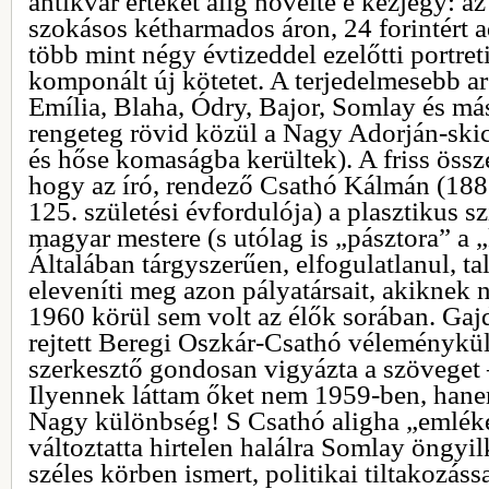
antikvár értéket alig növelte e kézjegy: az
szokásos kétharmados áron, 24 forintért 
több mint négy évtizeddel ezelőtti portr
komponált új kötetet. A terjedelmesebb a
Emília, Blaha, Ódry, Bajor, Somlay és má
rengeteg rövid közül a Nagy Adorján-skicc
és hőse komaságba kerültek). A friss össze
hogy az író, rendező Csathó Kálmán (188
125. születési évfordulója) a plasztikus s
magyar mestere (s utólag is „pásztora” a
Általában tárgyszerűen, elfogulatlanul, t
eleveníti meg azon pályatársait, akiknek
1960 körül sem volt az élők sorában. Gaj
rejtett Beregi Oszkár-Csathó véleménykül
szerkesztő gondosan vigyázta a szöveget –
Ilyennek láttam őket nem 1959-ben, hane
Nagy különbség! S Csathó aligha „emlék
változtatta hirtelen halálra Somlay öngyi
széles körben ismert, politikai tiltakozáss