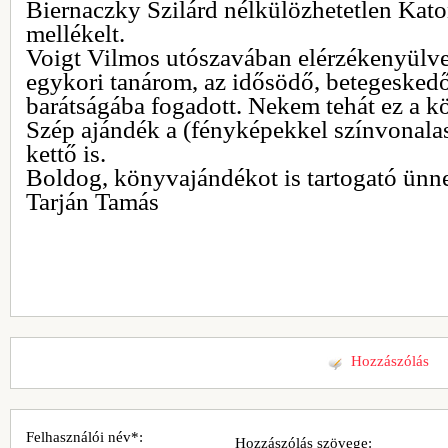
Biernaczky Szilárd nélkülözhetetlen Kat
mellékelt.
Voigt Vilmos utószavában elérzékenyülve
egykori tanárom, az idősödő, betegesked
barátságába fogadott. Nekem tehát ez a kö
Szép ajándék a (fényképekkel színvonalasa
kettő is.
Boldog, könyvajándékot is tartogató ünn
Tarján Tamás
Hozzászólás
Felhasználói név*:
Hozzászólás szövege: