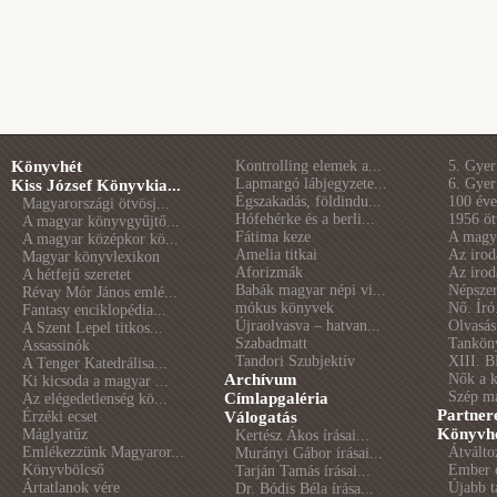
Könyvhét
Kontrolling elemek a...
5. Gye
Lapmargó lábjegyzete...
6. Gye
Kiss József Könyvkia...
Égszakadás, földindu...
100 éve 
Magyarországi ötvösj...
Hófehérke és a berli...
1956 öt
A magyar könyvgyűjtő...
Fátima keze
A magya
A magyar középkor kö...
Amelia titkai
Az irod
Magyar könyvlexikon
Aforizmák
Az irod
A hétfejű szeretet
Babák magyar népi vi...
Népszer
Révay Mór János emlé...
mókus könyvek
Nő. Író
Fantasy enciklopédia...
Újraolvasva – hatvan...
Olvasás
A Szent Lepel titkos...
Szabadmatt
Tankön
Assassinók
Tandori Szubjektív
XIII. B
A Tenger Katedrálisa...
Archívum
Nők a 
Ki kicsoda a magyar ...
Szép m
Címlapgaléria
Az elégedetlenség kö...
Partner
Érzéki ecset
Válogatás
Könyvhé
Máglyatűz
Kertész Ákos írásai...
Emlékezzünk Magyaror...
Átválto
Murányi Gábor írásai...
Könyvbölcső
Ember é
Tarján Tamás írásai...
Ártatlanok vére
Újabb t
Dr. Bódis Béla írása...