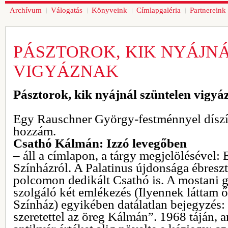
Archívum
Válogatás
Könyveink
Címlapgaléria
Partnereink
PÁSZTOROK, KIK NYÁJN
VIGYÁZNAK
Pásztorok, kik nyájnál szüntelen vigyá
Egy Rauschner György-festménnyel díszít
hozzám.
Csathó Kálmán: Izzó levegőben
– áll a címlapon, a tárgy megjelölésével:
Színházról. A Palatinus újdonsága ébreszt
polcomon dedikált Csathó is. A mostani 
szolgáló két emlékezés (Ilyennek láttam ő
Színház) egyikében datálatlan bejegyzés:
szeretettel az öreg Kálmán”. 1968 táján, 