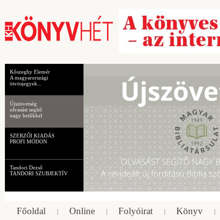
Kőszeghy Elemér
A magyarországi
ötvösjegyek...
Újszövetség
olvasást segítő
nagy betűkkel
SZERZŐI KIADÁS
PROFI MÓDON
Tandori Dezső
TANDORI SZUBJEKTÍV
Főoldal
Online
Folyóirat
Könyv