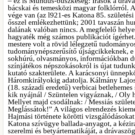
– ez is Mundus-büszkeség: Írások a dráva
bácskai és temesközi magyar folklórról. A
vége van (az l921-es Katona 85. születési
ősszel emlékezhettünk; 2001 tavaszán hun
dalának valóban nincs. A megfelelő hely
hagyaték még számos publikációt ígérhet.
mestere volt a rövid lélegzetű tudományos
tudománynépszerűsítő újságcikkeknek, e
sokhúrú, olvasmányos, információkban d
színjátékos népszokásokról is újat tudunk
kutató szakterülete. A karácsonyi ünnepk
Háromkirályokig adatolja. Kálmány Lajos
(18. századi eredetű) verbicai betlehemes
kik nyájnál / Szüntelen vigyáznak, / Oly 
Mellyet majd csodálnak: / Messiás született
Meglássátok!” A világos elrendezés kiemel
Hajmási története körötti vizsgálódásokat 
Katona szívügye ballada-anyagot, a kézir
szerelmi és betyártematikáját, a drávaszög