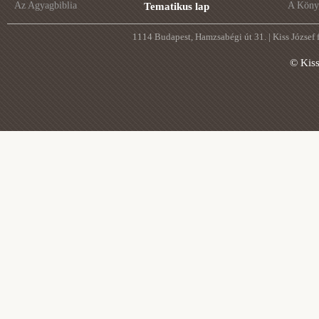
Az Agyagbiblia
A Könyv
Tematikus lap
1114 Budapest, Hamzsabégi út 31. | Kiss József
© Kis