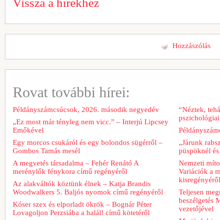
Vissza a hírekhez
Hozzászólás
Rovat további hírei:
Példányszámcsúcsok, 2026. második negyedév
“Néztek, tehá
pszichológiai
„Ez most már tényleg nem vicc.” – Interjú Lipcsey
Emőkével
Példányszámc
Egy morcos csukáról és egy bolondos sügérről –
„Járunk rabs
Gombos Tamás mesél
püspöknél és
A megvetés társadalma – Fehér Renátó A
Nemzeti míto
merénylők fénykora című regényéről
Variációk a m
kisregényérő
Az alakváltók köztünk élnek – Katja Brandis
Woodwalkers 5. Baljós nyomok című regényéről
Teljesen meg
beszélgetés M
Kóser szex és elporladt ökrök – Bognár Péter
vezetőjével
Lovagoljon Perzsiába a halál! című kötetéről