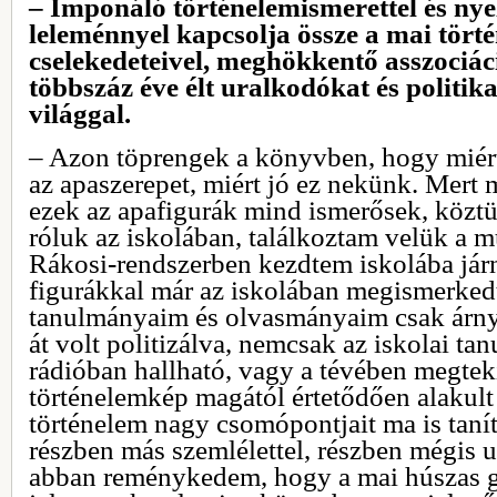
– Imponáló történelemismerettel és nye
leleménnyel kapcsolja össze a mai törté
cselekedeteivel, meghökkentő asszociáci
többszáz éve élt uralkodókat és politik
világgal.
– Azon töprengek a könyvben, hogy miért 
az apaszerepet, miért jó ez nekünk. Mer
ezek az apafigurák mind ismerősek, köztü
róluk az iskolában, találkoztam velük a 
Rákosi-rendszerben kezdtem iskolába járn
figurákkal már az iskolában megismerked
tanulmányaim és olvasmányaim csak árny
át volt politizálva, nemcsak az iskolai ta
rádióban hallható, vagy a tévében megtek
történelemkép magától értetődően alakult
történelem nagy csomópontjait ma is taní
részben más szemlélettel, részben mégi
abban reménykedem, hogy a mai húszas g