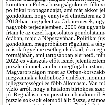
kötöttem a Fidesz hazugságokra és félrev
politikai propagandáját, ami már akkor je
gondoltam, hogy ennyivel elintéztem az ü
2018-ban megjelent az Orbán-mesék, ugya
nagyobb terjedelemben. 2009 óta ugyanis
írtam le az ezzel kapcsolatos gondolataim
órában, majd a Népszavában. Politikai új
gondoltam, megpróbálom rögzíteni a ténye
mások figyelme esetleg elsikkad, és megj
formájában, ami tartósabban elérhető, min
2022-es választás előtt ismét jelentkezte
puzzle címmel, amiben megfogalmaztam, 
Magyarországon most az Orbán-korszakba
megvannak a különböző emlékei, monum
jellegzetességei és főbb állomásai. Van m
vízió arról, hogy a hatalom birtokosa szer
jó. Regnálása nem pusztán a hatalomról és
puzzle sok-sok elemből állt össze, számo