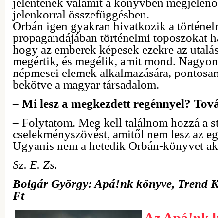
jelentenek valamit a könyvben megjelen
jelenkorral összefüggésben.
Orbán igen gyakran hivatkozik a történel
propagandájában történelmi toposzokat ha
hogy az emberek képesek ezekre az utalás
megértik, és megélik, amit mond. Nagyon 
népmesei elemek alkalmazására, pontosan
bekötve a magyar társadalom.
– Mi lesz a megkezdett regénnyel? Tov
– Folytatom. Meg kell találnom hozzá a stí
cselekményszövést, amitől nem lesz az egé
Ugyanis nem a hetedik Orbán-könyvet ak
Sz. E. Zs.
Bolgár György: Apá!nk könyve, Trend Ki
Ft
Az Apá!nk 