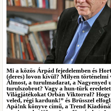
Mi a közös Árpád fejedelemben és Hor
(deres) lovon kívül? Milyen történelmi 
Álmost, a turulmadarat, a Nagyenyed u
turulszobrot? Vagy a hun-türk eredete
Világjátékokat Orbán Viktorral? Hogy 
veled, régi kardunk!” és Brüsszel elfo
Apá!nk könyve című, a Trend Kiadónál