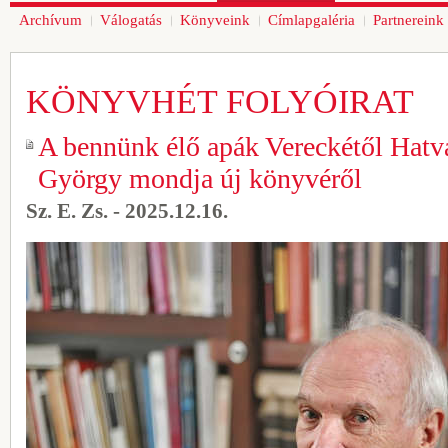
Archívum
Válogatás
Könyveink
Címlapgaléria
Partnereink
KÖNYVHÉT FOLYÓIRAT
A bennünk élő apák Vereckétől Hatv
György mondja új könyvéről
Sz. E. Zs. - 2025.12.16.