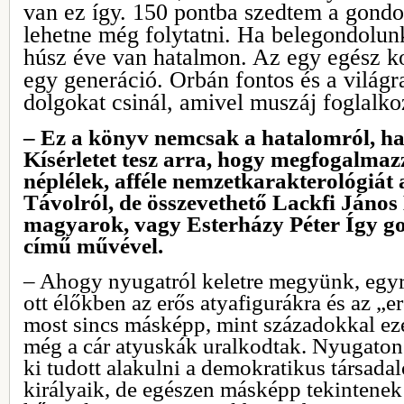
van ez így. 150 pontba szedtem a gondo
lehetne még folytatni. Ha belegondolun
húsz éve van hatalmon. Az egy egész kor
egy generáció. Orbán fontos és a világra
dolgokat csinál, amivel muszáj foglalko
– Ez a könyv nemcsak a hatalomról, ha
Kísérletet tesz arra, hogy megfogalma
néplélek, afféle nemzetkarakterológiát 
Távolról, de összevethető Lackfi János
magyarok, vagy Esterházy Péter Így 
című művével.
– Ahogy nyugatról keletre megyünk, egyr
ott élőkben az erős atyafigurákra és az „
most sincs másképp, mint századokkal eze
még a cár atyuskák uralkodtak. Nyugato
ki tudott alakulni a demokratikus társada
királyaik, de egészen másképp tekintenek 