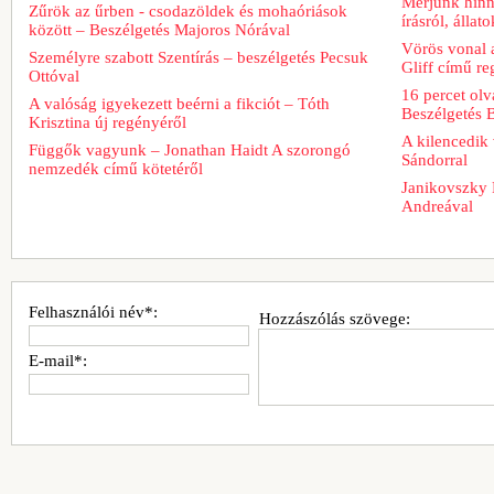
Merjünk hinn
Zűrök az űrben - csodazöldek és mohaóriások
írásról, álla
között – Beszélgetés Majoros Nórával
Vörös vonal 
Személyre szabott Szentírás – beszélgetés Pecsuk
Gliff című re
Ottóval
16 percet ol
A valóság igyekezett beérni a fikciót – Tóth
Beszélgetés 
Krisztina új regényéről
A kilencedik 
Függők vagyunk – Jonathan Haidt A szorongó
Sándorral
nemzedék című kötetéről
Janikovszky 
Andreával
Felhasználói név*:
Hozzászólás szövege:
E-mail*: