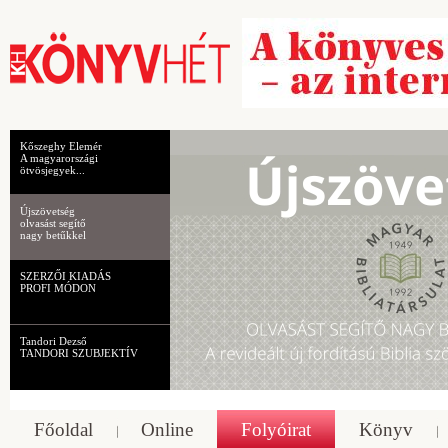
Kőszeghy Elemér
A magyarországi
ötvösjegyek...
Újszövetség
olvasást segítő
nagy betűkkel
SZERZŐI KIADÁS
PROFI MÓDON
Tandori Dezső
TANDORI SZUBJEKTÍV
Főoldal
Online
Folyóirat
Könyv