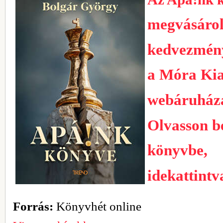
megvásáro
kedvezmén
a Móra Ki
webáruház
Olvasson b
könyvbe,
idekattintv
Forrás:
Könyvhét online