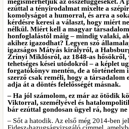
megismerhetjük az összefüggéseket. A p
ezúttal a tényirodalmat mixelte a szép
komolyságot a humorral, és arra a sok
kérdésre keresi a választ, hogy miért 
nélkül. Miért kell a magyar társadalo
honfoglalástól máig – mindig valaki, ak
akihez igazodhat? Legyen szó államalap
igazságos Mátyás királyról, a Habsbur
Zrínyi Miklósról, az 1848-as hősökről,
tehetséges kései utódokról – a képlet u
forgatókönyv mentén, de a történelem 
szerző csak reméli, hogy a társadalom e
adja át a döntés felelősségét másnak.
– Ha jól számolom, ez már az ötödik k
Viktorral, személyével és hatalompoliti
bár ezúttal gondosan ügyel rá, hogy ne
– Sőt a hatodik. Az első még 2014-ben je
Fidesz-hazugságvizsgáló címmel, amelyb