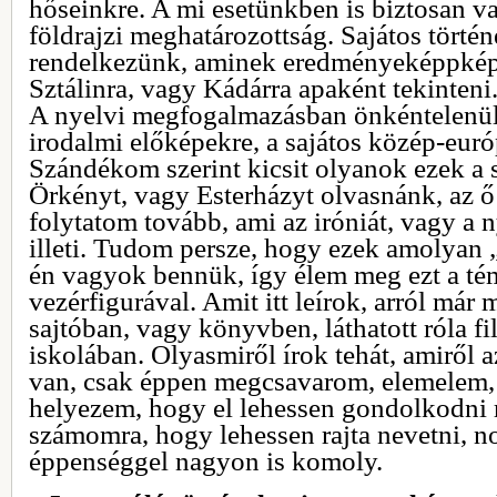
hőseinkre. A mi esetünkben is biztosan va
földrajzi meghatározottság. Sajátos törté
rendelkezünk, aminek eredményeképpkép
Sztálinra, vagy Kádárra apaként tekinteni
A nyelvi megfogalmazásban önkéntelenü
irodalmi előképekre, a sajátos közép-eur
Szándékom szerint kicsit olyanok ezek a
Örkényt, vagy Esterházyt olvasnánk, az ő
folytatom tovább, ami az iróniát, vagy a 
illeti. Tudom persze, hogy ezek amolyan 
én vagyok bennük, így élem meg ezt a tém
vezérfigurával. Amit itt leírok, arról már
sajtóban, vagy könyvben, láthatott róla fil
iskolában. Olyasmiről írok tehát, amiről
van, csak éppen megcsavarom, elemelem,
helyezem, hogy el lehessen gondolkodni r
számomra, hogy lehessen rajta nevetni, 
éppenséggel nagyon is komoly.