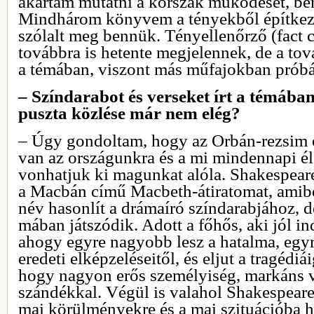
akartam mutatni a korszak működését, be
Mindhárom könyvem a tényekből építkezet
szólalt meg bennük. Tényellenőrző (fact 
továbbra is hetente megjelennek, de a t
a témában, viszont más műfajokban prób
– Színdarabot és verseket írt a témában
puszta közlése már nem elég?
– Úgy gondoltam, hogy az Orbán-rezsim 
van az országunkra és a mi mindennapi é
vonhatjuk ki magunkat alóla. Shakespear
a Macbán című Macbeth-átiratomat, amibe
név hasonlít a drámaíró színdarabjához, d
mában játszódik. Adott a főhős, aki jól in
ahogy egyre nagyobb lesz a hatalma, egyr
eredeti elképzeléseitől, és eljut a tragédi
hogy nagyon erős személyiség, markáns 
szándékkal. Végül is valahol Shakespeare 
mai körülményekre és a mai szituációba 