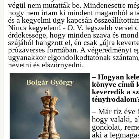
végül nem mutatták be. Mindenesetre mé
hogy nem írtam ki mindent magamból a t
és a kegyelmi ügy kapcsán összeállította
Nincs kegyelem! - O. V. legszebb versei 
érdekessége, hogy minden szava és mond
szájából hangzott el, én csak „újra kever
prózaverses formában. A végeredményt eg
ugyanakkor elgondolkodtatónak szántam, 
nevetni és elszörnyedni.
– Hogyan kele
könyve című 
keveredik a sz
tényirodalom
– Már tíz éve 
hogy valaki, 
gondolat, remé
aki a legmagas