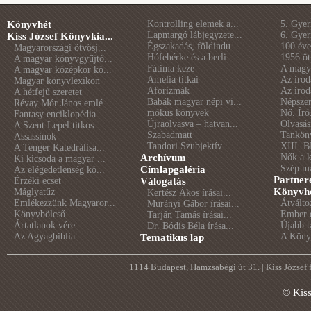
Könyvhét
Kontrolling elemek a...
5. Gye
Lapmargó lábjegyzete...
6. Gye
Kiss József Könyvkia...
Égszakadás, földindu...
100 éve 
Magyarországi ötvösj...
Hófehérke és a berli...
1956 öt
A magyar könyvgyűjtő...
Fátima keze
A magya
A magyar középkor kö...
Amelia titkai
Az irod
Magyar könyvlexikon
Aforizmák
Az irod
A hétfejű szeretet
Babák magyar népi vi...
Népszer
Révay Mór János emlé...
mókus könyvek
Nő. Író
Fantasy enciklopédia...
Újraolvasva – hatvan...
Olvasás
A Szent Lepel titkos...
Szabadmatt
Tankön
Assassinók
Tandori Szubjektív
XIII. B
A Tenger Katedrálisa...
Archívum
Nők a 
Ki kicsoda a magyar ...
Szép m
Címlapgaléria
Az elégedetlenség kö...
Partner
Érzéki ecset
Válogatás
Könyvhé
Máglyatűz
Kertész Ákos írásai...
Emlékezzünk Magyaror...
Átválto
Murányi Gábor írásai...
Könyvbölcső
Ember é
Tarján Tamás írásai...
Ártatlanok vére
Újabb t
Dr. Bódis Béla írása...
Az Agyagbiblia
A Könyv
Tematikus lap
1114 Budapest, Hamzsabégi út 31. | Kiss József
© Kis