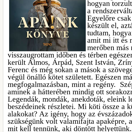
hogyan torzul
a rendszervált
Egyelőre csak
készült el, a
tudtam, hogya
amit mi itt é
merőben más n
visszaugrottam időben és térben egésze
került Álmos, Árpád, Szent István, Zrín
Ferenc és még sokan a mások a szöveg
végül önálló kötet született. Egészen má
megfogalmazásban, mint a regény. Szé
aminek a hátterében mindig ott sorakoz
Legendák, mondák, anekdoták, eleink l
beszédeinek részletei. Mi köti össze a k
alakokat? Az igény, hogy az évszázado
szükségünk volt valamifajta apaképre, 
mit kell tennünk, aki döntött helyettünk