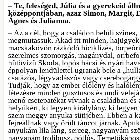
– Te, feleséged, Júlia és a gyerekeid ál
középpontjában, azaz Simon, Margit, 
Ágnes és Julianna.
– Az a cél, hogy a családon belüli színes,
megmutassuk. Akad itt minden, hajügyek é
macskakövön rázkódó biciklizés, törpeóriá
szerelmes szomorgás, magánydal, orrbefogá
hűtővízű Skoda, lopós bácsi és nyári hav
éppolyan lendülettel ugranak bele a „hull
csatázós, légyvadászós vagy cserebogárg
Tudják, hogy az ember élőlény és halólén
létezésre minden gusztusos és undi velejá
menő csetepatékat vívnak a családban és a
helyükért, ki legyen királylány, ki legye
szem meggy anyuka sütijében. Ebben a ka
fejreállnak vagy őrült táncot járnak. Ap
anyukám lila láng, serceg, nagyanyám szö
nagyapám trolibusz, pótlós. Temetőkáposz