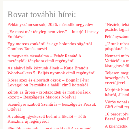
Rovat további hírei:
Példányszámcsúcsok, 2026. második negyedév
“Néztek, tehá
pszichológiai
„Ez most már tényleg nem vicc.” – Interjú Lipcsey
Emőkével
Példányszámc
Egy morcos csukáról és egy bolondos sügérről –
„Járunk rabs
Gombos Tamás mesél
püspöknél és
A megvetés társadalma – Fehér Renátó A
Nemzeti míto
merénylők fénykora című regényéről
Variációk a m
kisregényérő
Az alakváltók köztünk élnek – Katja Brandis
Woodwalkers 5. Baljós nyomok című regényéről
Teljesen meg
beszélgetés M
Kóser szex és elporladt ökrök – Bognár Péter
vezetőjével
Lovagoljon Perzsiába a halál! című kötetéről
Merjünk hinn
Zűrök az űrben - csodazöldek és mohaóriások
írásról, álla
között – Beszélgetés Majoros Nórával
Vörös vonal 
Személyre szabott Szentírás – beszélgetés Pecsuk
Gliff című re
Ottóval
16 percet ol
A valóság igyekezett beérni a fikciót – Tóth
Beszélgetés 
Krisztina új regényéről
A kilencedik 
Függők vagyunk – Jonathan Haidt A szorongó