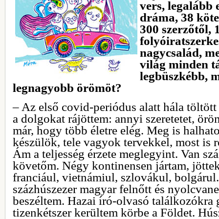
vers, legalább 
dráma, 38 köte
300 szerzőtől, 
folyóiratszerke
nagycsalád, me
világ minden t
legbüszkébb, m
legnagyobb örömöt?
– Az első covid-periódus alatt hála töltöt
a dolgokat rájöttem: annyi szeretetet, ör
már, hogy több életre elég. Meg is halhat
készülök, tele vagyok tervekkel, most is
Ám a teljesség érzete meglegyint. Van sz
követőm. Négy kontinensen jártam, jötte
franciául, vietnámiul, szlovákul, bolgárul
százhúszezer magyar felnőtt és nyolcvane
beszéltem. Hazai író-olvasó találkozókr
tizenkétszer kerültem körbe a Földet. Hús