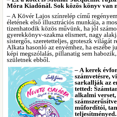
Móra Kiadónál. Sok közös könyv van 
– A Kövér Lajos színrelép című regényem
életének első illusztrációs munkája, a mos
tizenhatodik közös művünk, ha jól számo
gyerekkönyv-szakma elismert, nagy alak
sistergős, szeretetteljes, groteszk világát
Alkata hasonló az enyémhez, ha eszébe jut
képi megszólalás, pillanatig sem habozi
születnek ebből.
– A kerek évfo
számvetésre, vi
sarkallják az e
tetted: Számta
alkalmi verset
számszerűsítve
műfordítói, tan
teljesítményed.