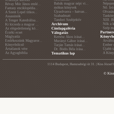
Babák magyar népi vi...
Népszer
Révay Mór János emlé...
mókus könyvek
Nő. Író
Fantasy enciklopédia...
Újraolvasva – hatvan...
Olvasás
A Szent Lepel titkos...
Szabadmatt
Tankön
Assassinók
Tandori Szubjektív
XIII. B
A Tenger Katedrálisa...
Archívum
Nők a 
Ki kicsoda a magyar ...
Szép m
Címlapgaléria
Az elégedetlenség kö...
Partner
Érzéki ecset
Válogatás
Könyvhé
Máglyatűz
Kertész Ákos írásai...
Emlékezzünk Magyaror...
Átválto
Murányi Gábor írásai...
Könyvbölcső
Ember é
Tarján Tamás írásai...
Ártatlanok vére
Újabb t
Dr. Bódis Béla írása...
Az Agyagbiblia
A Könyv
Tematikus lap
1114 Budapest, Hamzsabégi út 31. | Kiss József
© Kis