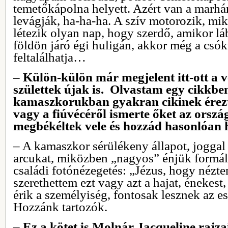
temetőkápolna helyett. Azért van a marhá
levágják, ha-ha-ha. A szív motorozik, mik
létezik olyan nap, hogy szerdő, amikor lá
földön járó égi huligán, akkor még a csók
feltalálhatja…
– Külön-külön már megjelent itt-ott a v
születtek újak is. Olvastam egy cikkbe
kamaszkorukban gyakran cikinek érezté
vagy a fiúvécéről ismerte őket az orsz
megbékéltek vele és hozzád hasonlóan 
– A kamaszkor sérülékeny állapot, joggal 
arcukat, miközben „nagyos” énjük formáló
családi fotónézegetés: „Jézus, hogy nézte
szerethettem ezt vagy azt a hajat, énekest
érik a személyiség, fontosak lesznek az e
Hozzánk tartozók.
– Ez a kötet is Molnár Jacqueline rajza