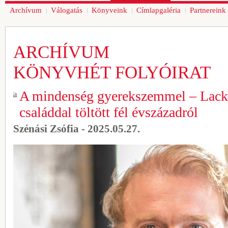
Archívum
Válogatás
Könyveink
Címlapgaléria
Partnereink
ARCHÍVUM
KÖNYVHÉT FOLYÓIRAT
A mindenség gyerekszemmel – Lackfi
családdal töltött fél évszázadról
Szénási Zsófia - 2025.05.27.