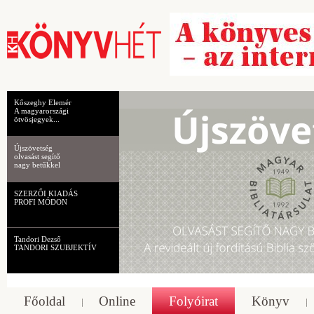
Kőszeghy Elemér
A magyarországi
ötvösjegyek...
Újszövetség
olvasást segítő
nagy betűkkel
SZERZŐI KIADÁS
PROFI MÓDON
Tandori Dezső
TANDORI SZUBJEKTÍV
Főoldal
Online
Folyóirat
Könyv