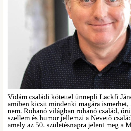
Vidám családi kötettel ünnepli Lackfi Ján
amiben kicsit mindenki magára ismerhet, a
nem. Rohanó világban rohanó család, őrül
szellem és humor jellemzi a Nevető család
amely az 50. születésnapra jelent meg a 