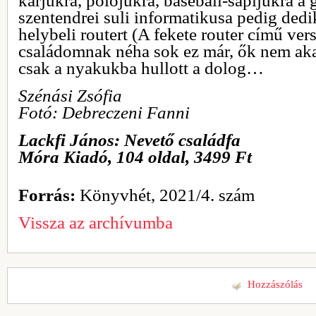
karjukra, pólójukra, baseball-sapijukra a
szentendrei suli informatikusa pedig dedi
helybeli routert (A fekete router című ver
családomnak néha sok ez már, ők nem akar
csak a nyakukba hullott a dolog…
Szénási Zsófia
Fotó: Debreczeni Fanni
Lackfi János: Nevető családfa
Móra Kiadó, 104 oldal, 3499 Ft
Forrás:
Könyvhét, 2021/4. szám
Vissza az archívumba
Hozzászólás