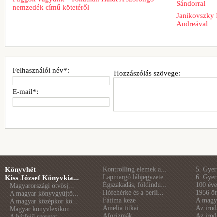
Sándorral
nemzedék című kötetéről
Janikovszky 
Andreával
Felhasználói név*:
Hozzászólás szövege:
E-mail*:
Könyvhét
Kontrolling elemek a...
5. Gye
Lapmargó lábjegyzete...
6. Gye
Kiss József Könyvkia...
Égszakadás, földindu...
100 éve 
Magyarországi ötvösj...
Hófehérke és a berli...
1956 öt
A magyar könyvgyűjtő...
Fátima keze
A magya
A magyar középkor kö...
Amelia titkai
Az irod
Magyar könyvlexikon
Aforizmák
Az irod
A hétfejű szeretet