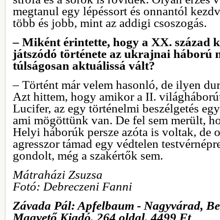
megtanul egy lépéssort és onnantól kezdv
több és jobb, mint az addigi csoszogás.
– Miként érintette, hogy a XX. század 
játszódó története az ukrajnai háború m
túlságosan aktuálissá vált?
– Történt már velem hasonló, de ilyen d
Azt hittem, hogy amikor a II. világháborút
Lucifer, az egy történelmi beszélgetés eg
ami mögöttünk van. De fel sem merült, hog
Helyi háborúk persze azóta is voltak, de
agresszor támad egy védtelen testvérnépr
gondolt, még a szakértők sem.
Mátraházi Zsuzsa
Fotó: Debreczeni Fanni
Závada Pál: Apfelbaum - Nagyvárad, Be
Magvető Kiadó, 264 oldal, 4499 Ft