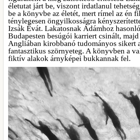
életutat járt be, viszont irdatlanul tehets
be a könyvbe az életét, mert rímel az én fi
ténylegesen öngyilkosságra kényszerítette 
Izsák Évát. Lakatosnak Ádámhoz hasonló 
Budapesten besúgói karriert csinált, majd
Angliában kirobbanó tudományos sikert ar
fantasztikus szörnyeteg. A könyvben a va
fiktív alakok árnyképei bukkannak fel.