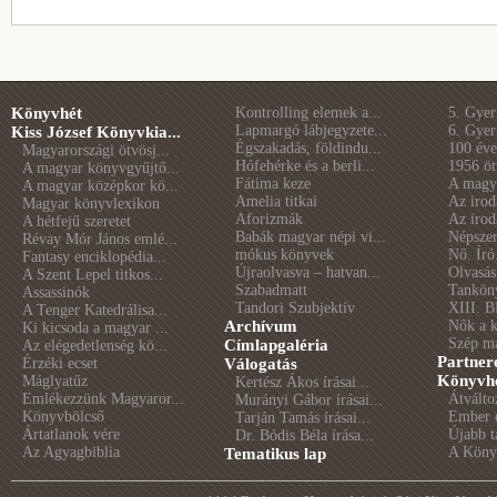
Könyvhét
Kontrolling elemek a...
5. Gye
Lapmargó lábjegyzete...
6. Gye
Kiss József Könyvkia...
Égszakadás, földindu...
100 éve 
Magyarországi ötvösj...
Hófehérke és a berli...
1956 öt
A magyar könyvgyűjtő...
Fátima keze
A magya
A magyar középkor kö...
Amelia titkai
Az irod
Magyar könyvlexikon
Aforizmák
Az irod
A hétfejű szeretet
Babák magyar népi vi...
Népszer
Révay Mór János emlé...
mókus könyvek
Nő. Író
Fantasy enciklopédia...
Újraolvasva – hatvan...
Olvasás
A Szent Lepel titkos...
Szabadmatt
Tankön
Assassinók
Tandori Szubjektív
XIII. B
A Tenger Katedrálisa...
Archívum
Nők a 
Ki kicsoda a magyar ...
Szép m
Címlapgaléria
Az elégedetlenség kö...
Partner
Érzéki ecset
Válogatás
Könyvhé
Máglyatűz
Kertész Ákos írásai...
Emlékezzünk Magyaror...
Átválto
Murányi Gábor írásai...
Könyvbölcső
Ember é
Tarján Tamás írásai...
Ártatlanok vére
Újabb t
Dr. Bódis Béla írása...
Az Agyagbiblia
A Könyv
Tematikus lap