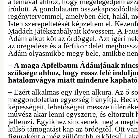
a témával ahhoz, hogy megelégedjem azzal
íródott. A gondolataim összekapcsolódtak
regénytervemmel, amelyben élet, halál, me
Isten szerepeltetését képzeltem el. Kézen
Madách játékszabályait kövessem. A Faus
Ádám alkut köt az ördöggel. Azt ígéri nek
az öregedése és a férfikor delét meghossz
Ádám olyasmikbe megy bele, amikbe nem
–
A maga Apfelbaum Ádámjának nincs i
szüksége ahhoz, hogy rossz felé induljo
hatalomvágya miatt mindenre kapható 
– Ezért alkalmas egy ilyen alkura. Az ő s
meggondolatlan egyezség irányítja. Becsv
képességeit, lehetőségeit messze túlértéke
művész akar lenni egyszerre, és eltorzult
jellemzi. Egyikhez sincsenek meg a megfe
külső támogatást kap az ördögtől. Ott van
figuraként a még züllöttebb erkölcsű Lakat