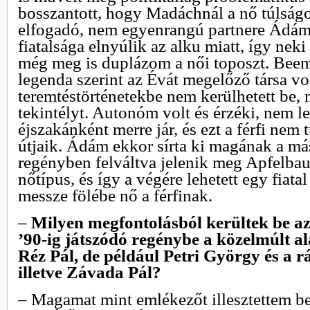
bosszantott, hogy Madáchnál a nő túlságo
elfogadó, nem egyenrangú partnere Ádá
fiatalsága elnyúlik az alku miatt, így nek
még meg is duplázom a női toposzt. Beeme
legenda szerint az Évát megelőző társa v
teremtéstörténetekbe nem kerülhetett be, m
tekintélyt. Autonóm volt és érzéki, nem le
éjszakánként merre jár, és ezt a férfi nem 
útjaik. Ádám ekkor sírta ki magának a más
regényben felváltva jelenik meg Apfelbau
nőtípus, és így a végére lehetett egy fiatal
messze fölébe nő a férfinak.
–
Milyen megfontolásból kerültek be az
’90-ig játszódó regénybe a közelmúlt a
Réz Pál, de például Petri György és a rá
illetve Závada Pál?
– Magamat mint emlékezőt illesztettem b