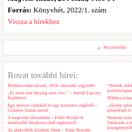
Forrás:
Könyvhét, 2022/1. szám
Vissza a hírekhez
Hozzászólás
Rovat további hírei:
Példányszámcsúcsok, 2026. második negyedév
“Néztek, tehá
pszichológiai
„Ez most már tényleg nem vicc.” – Interjú Lipcsey
Emőkével
Példányszámc
Egy morcos csukáról és egy bolondos sügérről –
„Járunk rabs
Gombos Tamás mesél
püspöknél és
A megvetés társadalma – Fehér Renátó A
Nemzeti míto
merénylők fénykora című regényéről
Variációk a m
kisregényérő
Az alakváltók köztünk élnek – Katja Brandis