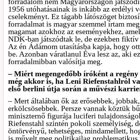
forradalom nem Magyarországon játszódi
1956 utóhatásainak is inkább az erdélyi v
cselekményt. Ez tágabb látószöget biztosít
forradalmat is magyar szemmel írtam meg,
magamat azokhoz az eseményekhez, amel
NDK-ban játszódtak le, de ezekben fiktív
Az én Ádámom utasításba kapja, hogy ott 
be. Azonban váratlanul Éva lesz az, aki ez
forradalmibban valósítja meg.
– Miért megengedőbb íróként a regény 
még akkor is, ha Leni Riefenstahlról v
első berlini útja során a művészi karrie
– Mert általában ők az erősebbek, jobbak
erkölcsösebbek. Persze vannak köztük bű
miniszternő figurája luciferi tulajdonság
Riefenstahl szintén pokoli személyiség, 
öntörvényű, tehetséges, mindamellett, h
is művelt meg politikailag problematikus