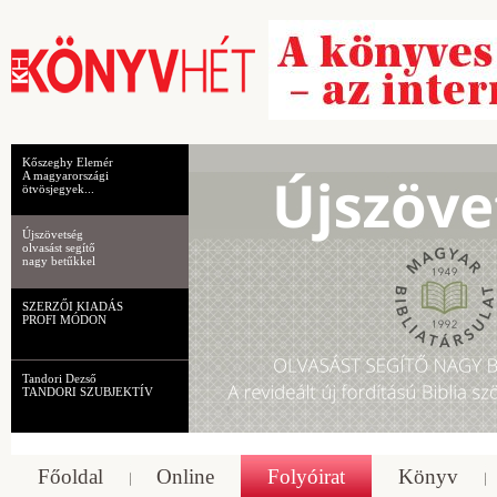
Kőszeghy Elemér
A magyarországi
ötvösjegyek...
Újszövetség
olvasást segítő
nagy betűkkel
SZERZŐI KIADÁS
PROFI MÓDON
Tandori Dezső
TANDORI SZUBJEKTÍV
Főoldal
Online
Folyóirat
Könyv