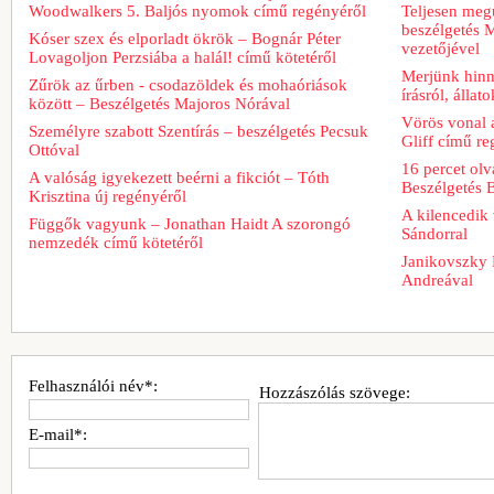
Woodwalkers 5. Baljós nyomok című regényéről
Teljesen meg
beszélgetés M
Kóser szex és elporladt ökrök – Bognár Péter
vezetőjével
Lovagoljon Perzsiába a halál! című kötetéről
Merjünk hinn
Zűrök az űrben - csodazöldek és mohaóriások
írásról, álla
között – Beszélgetés Majoros Nórával
Vörös vonal 
Személyre szabott Szentírás – beszélgetés Pecsuk
Gliff című re
Ottóval
16 percet ol
A valóság igyekezett beérni a fikciót – Tóth
Beszélgetés 
Krisztina új regényéről
A kilencedik 
Függők vagyunk – Jonathan Haidt A szorongó
Sándorral
nemzedék című kötetéről
Janikovszky 
Andreával
Felhasználói név*:
Hozzászólás szövege:
E-mail*: