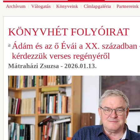
Archívum
Válogatás
Könyveink
Címlapgaléria
Partnereink
KÖNYVHÉT FOLYÓIRAT
Ádám és az ő Évái a XX. században 
kérdezzük verses regényéről
Mátraházi Zsuzsa - 2026.01.13.