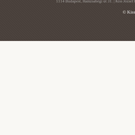
1114 Budapest, Hamzsabégi út 31. | Kiss József
© Kis