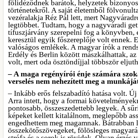
fölidéződnek barátok, helyzetek bizonyos
történetekről. A saját életemből fölvonulta
vezéralakja Réz Pál lett, mert Nagyvárad
legtöbbet. Tudtam, hogy a nagyváradi get
tífuszjárvány szerepelni fog a könyvben, 
keresztül egyik főszereplője volt ennek. E
valóságos emlékek. A magyar írók a rends
Erdély és Berlin között mászkálhattak, az
volt, mert oda ösztöndíjjal többször eljut
– A maga regényírói énje számára szok
verselés nem nehezített meg a munkájá
– Inkább erős felszabadító hatása volt. Új 
Arra intett, hogy a formai követelménye
pontosabb, összeszedettebb legyek. A sűr
képeket kellett kitalálnom, meglepőbb as
engedhettem meg magamnak. Bátrabban le
összekötőszövegeket, fölösleges magyará
strófa és a sorok is rövidek. Olyan érzés 