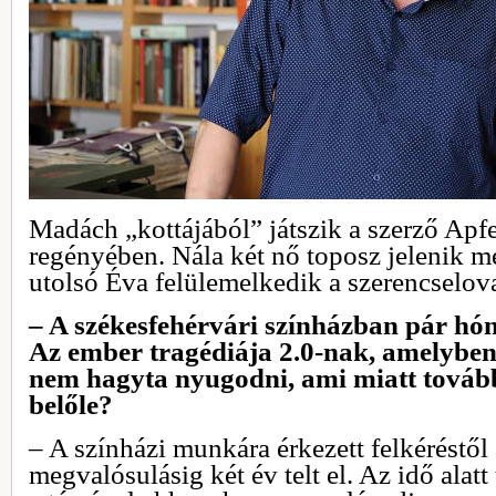
Madách „kottájából” játszik a szerző Ap
regényében. Nála két nő toposz jelenik m
utolsó Éva felülemelkedik a szerencselo
– A székesfehérvári színházban pár hón
Az ember tragédiája 2.0-nak, amelyben 
nem hagyta nyugodni, ami miatt tovább
belőle?
– A színházi munkára érkezett felkéréstől
megvalósulásig két év telt el. Az idő alatt