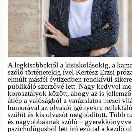
A legkisebbektől a kisiskolásokig, a kam
szóló történetekig ível Kertész Erzsi próza
elmúlt másfél évtizedben rendkívül sikere
publikáló szerzővé lett. Nagy kedvvel m
korosztályok között, ahogy az is jellemz
átlép a valóságból a varázslatos mesei vi
humorával az olvasói igényekre reflektál
szülőt és kis olvasót meghódított. Több 
és nagyobbaknak szóló – gyerekkönyvvel
pszichológusból lett író ezúttal a kezdő 