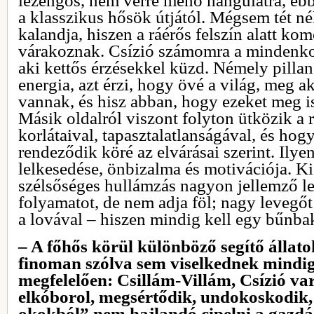
lézengős, nem vérre menő hangulatra, ebbe
a klasszikus hősök útjától. Mégsem tét né
kalandja, hiszen a ráérős felszín alatt ko
várakoznak. Csízió számomra a mindenk
aki kettős érzésekkel küzd. Némely pillan
energia, azt érzi, hogy övé a világ, meg ak
vannak, és hisz abban, hogy ezeket meg is
Másik oldalról viszont folyton ütközik a re
korlátaival, tapasztalatlanságával, és ho
rendeződik köré az elvárásai szerint. Ily
lelkesedése, önbizalma és motivációja. K
szélsőséges hullámzás nagyon jellemző leh
folyamatot, de nem adja föl; nagy levegőt
a lovával ‒ hiszen mindig kell egy bűnba
– A főhős körül különböző segítő állat
finoman szólva sem viselkednek mindig
megfelelően: Csillám-Villám, Csízió va
elkóborol, megsértődik, undokoskodik,
okokból” nem hajlandó cipelni a gazdáj