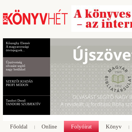
Kőszeghy Elemér
A magyarországi
ötvösjegyek...
Újszövetség
olvasást segítő
nagy betűkkel
SZERZŐI KIADÁS
PROFI MÓDON
Tandori Dezső
TANDORI SZUBJEKTÍV
Főoldal
Online
Folyóirat
Könyv