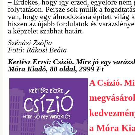
– Érdekes, hogy így érzed, egyelőre ne
folytatáson. Persze sok múlik a fogadtatá
van, hogy egy álmodozásra épített világ 
hiszen az újabb fordulatok és varázslény
a képzelet szabhat határt.
Szénási Zsófia
Fotó: Rákosi Beáta
Kertész Erzsi: Csízió. Mire jó egy varázs
Móra Kiadó, 80 oldal, 2999 Ft
A Csízió. Mi
megvásáro
kedvezmén
a Móra Ki