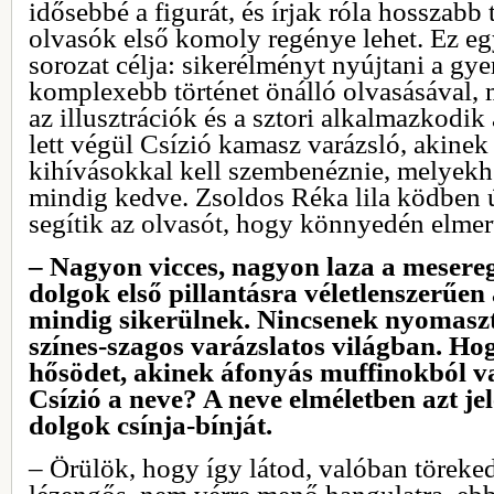
idősebbé a figurát, és írjak róla hosszabb
olvasók első komoly regénye lehet. Ez e
sorozat célja: sikerélményt nyújtani a gy
komplexebb történet önálló olvasásával, 
az illusztrációk és a sztori alkalmazkodik
lett végül Csízió kamasz varázsló, akinek
kihívásokkal kell szembenéznie, melyekh
mindig kedve. Zsoldos Réka lila ködben ú
segítik az olvasót, hogy könnyedén elmer
– Nagyon vicces, nagyon laza a mesere
dolgok első pillantásra véletlenszerűen
mindig sikerülnek. Nincsenek nyomasz
színes-szagos varázslatos világban. Ho
hősödet, akinek áfonyás muffinokból v
Csízió a neve? A neve elméletben azt jel
dolgok csínja-bínját.
– Örülök, hogy így látod, valóban törekedt