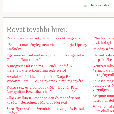
Hozzászólás
Rovat további hírei:
Példányszámcsúcsok, 2026. második negyedév
“Néztek, tehá
pszichológiai
„Ez most már tényleg nem vicc.” – Interjú Lipcsey
Emőkével
Példányszámc
Egy morcos csukáról és egy bolondos sügérről –
„Járunk rabs
Gombos Tamás mesél
püspöknél és
A megvetés társadalma – Fehér Renátó A
Nemzeti míto
merénylők fénykora című regényéről
Variációk a m
kisregényérő
Az alakváltók köztünk élnek – Katja Brandis
Woodwalkers 5. Baljós nyomok című regényéről
Teljesen meg
beszélgetés M
Kóser szex és elporladt ökrök – Bognár Péter
vezetőjével
Lovagoljon Perzsiába a halál! című kötetéről
Merjünk hinn
Zűrök az űrben - csodazöldek és mohaóriások
írásról, álla
között – Beszélgetés Majoros Nórával
Vörös vonal 
Személyre szabott Szentírás – beszélgetés Pecsuk
Gliff című re
Ottóval