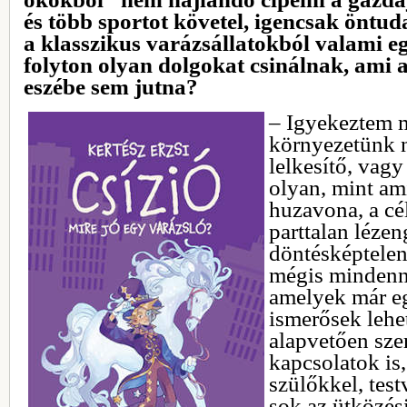
és több sportot követel, igencsak öntuda
a klasszikus varázsállatokból valami e
folyton olyan dolgokat csinálnak, ami 
eszébe sem jutna?
– Igyekeztem 
környezetünk 
lelkesítő, vag
olyan, mint am
huzavona, a cél
parttalan léze
döntésképtelen
mégis mindenn
amelyek már eg
ismerősek leh
alapvetően sze
kapcsolatok is,
szülőkkel, tes
sok az ütközési