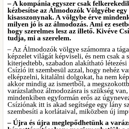
– A kompánia egyszer csak felkerekedik,
kézbesítse az Álmodozók Völgyébe egy 
kisasszonynak. A völgybe érve mindenk
milyen jó is az álmodozás. Ami ez esetbe
hogy szerelmes lesz az illető. Kivéve Cs
tudja, mi a szerelem.
– Az Álmodozók völgye számomra a tágab
képzelet világát képviseli, és nem csak a
kiterjedtebb, szabadon alakítható létezé
Csízió itt szembesül azzal, hogy nehéz va
elképzelni, kitalálni dolgokat, ha nem ké
akkor mindig az ismertből, a megszokottb
varázslathoz álmodozásra is szükség van,
mindenkiben egyformán erős az úgynevez
Csíziónak itt is akad segítsége egy lány 
szembesíti a korlátaival, miközben új imp
– Újra és újra meglepődhetünk a varáz