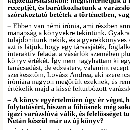
képzettársításokon: megismerhetjük a 
receptjét, és barátkozhatunk a varázsló
szórakoztató betétek a történetben, va
– Ebben van némi irónia, ami részben an
manapság a könyvekre tekintünk. Gyakra
tulajdonítunk nekik, és a gyerekkönyves
azt is látjuk, hogy egy társasjáték, foglalk
interaktív feladat a vásárlók szemében plus
könyv értékét. Így nem hagyhattam ki egy
tanácsadást, de edzésterv, valamint recept
szerkesztőm, Lovász Andrea, aki szerenc
iróniára nagyon megörült ezeknek, és rem
értékelik majd a kissé felturbózott varázs
– A könyv egyértelműen úgy ér véget, h
folytatásért, hiszen a főhősnek még soka
igazi varázslóvá válik, és felelősséget tud
Netán készül már az új könyv?