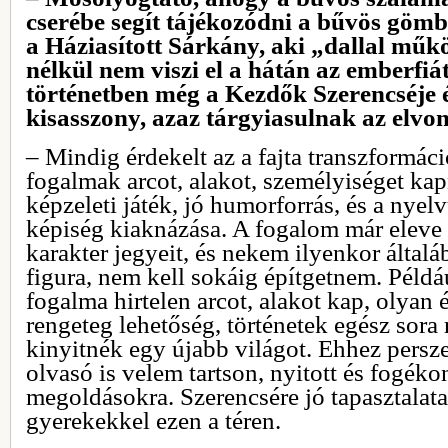
cserébe segít tájékozódni a bűvös göm
a Háziasított Sárkány, aki „dallal műkö
nélkül nem viszi el a hátán az emberfiá
történetben még a Kezdők Szerencséje é
kisasszony, azaz tárgyiasulnak az elvo
– Mindig érdekelt az a fajta transzformác
fogalmak arcot, alakot, személyiséget ka
képzeleti játék, jó humorforrás, és a nye
képiség kiaknázása. A fogalom már eleve
karakter jegyeit, és nekem ilyenkor általáb
figura, nem kell sokáig építgetnem. Példá
fogalma hirtelen arcot, alakot kap, olyan
rengeteg lehetőség, történetek egész sora 
kinyitnék egy újabb világot. Ehhez persze
olvasó is velem tartson, nyitott és fogék
megoldásokra. Szerencsére jó tapasztalat
gyerekekkel ezen a téren.