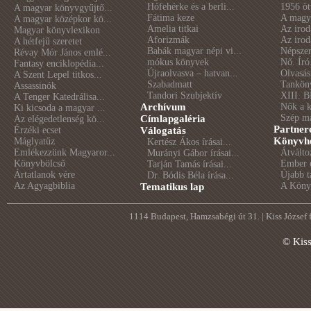
Hófehérke és a berli...
1956 öt
A magyar könyvgyűjtő...
Fátima keze
A magya
A magyar középkor kö...
Amelia titkai
Az irod
Magyar könyvlexikon
Aforizmák
Az irod
A hétfejű szeretet
Babák magyar népi vi...
Népszer
Révay Mór János emlé...
mókus könyvek
Nő. Író
Fantasy enciklopédia...
Újraolvasva – hatvan...
Olvasás
A Szent Lepel titkos...
Szabadmatt
Tankön
Assassinók
Tandori Szubjektív
XIII. B
A Tenger Katedrálisa...
Archívum
Nők a 
Ki kicsoda a magyar ...
Szép m
Címlapgaléria
Az elégedetlenség kö...
Partner
Érzéki ecset
Válogatás
Könyvhé
Máglyatűz
Kertész Ákos írásai...
Emlékezzünk Magyaror...
Átválto
Murányi Gábor írásai...
Könyvbölcső
Ember é
Tarján Tamás írásai...
Ártatlanok vére
Újabb t
Dr. Bódis Béla írása...
Az Agyagbiblia
A Könyv
Tematikus lap
1114 Budapest, Hamzsabégi út 31. | Kiss József
© Kis