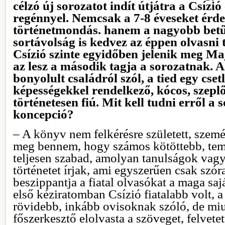
célzó új sorozatot indít útjátra a Csízió
regénnyel. Nemcsak a 7-8 éveseket érd
történetmondás. hanem a nagyobb bet
sortávolság is kedvez az éppen olvasni
Csízió szinte egyidőben jelenik meg M
az lesz a második tagja a sorozatnak. 
bonyolult családról szól, a tied egy cset
képességekkel rendelkező, kócos, szeplő
történetesen fiú. Mit kell tudni erről a 
koncepció?
– A könyv nem felkérésre született, szemé
meg bennem, hogy számos kötöttebb, tem
teljesen szabad, amolyan tanulságok vagy
történetet írjak, ami egyszerűen csak szór
beszippantja a fiatal olvasókat a maga sa
első kéziratomban Csízió fiatalabb volt, 
rövidebb, inkább ovisoknak szóló, de mi
főszerkesztő elolvasta a szöveget, felvete