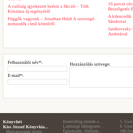
16 percet ol
A valóság igyekezett beérni a fikciót – Tóth
Beszélgetés 
Krisztina új regényéről
A kilencedik 
Függők vagyunk – Jonathan Haidt A szorongó
Sándorral
nemzedék című kötetéről
Janikovszky 
Andreával
Felhasználói név*:
Hozzászólás szövege:
E-mail*:
Könyvhét
Kontrolling elemek a...
5. Gye
Lapmargó lábjegyzete...
6. Gye
Kiss József Könyvkia...
Égszakadás, földindu...
100 éve 
Magyarországi ötvösj...