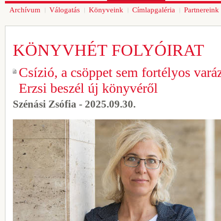
Archívum
Válogatás
Könyveink
Címlapgaléria
Partnereink
KÖNYVHÉT FOLYÓIRAT
Csízió, a csöppet sem fortélyos vará
Erzsi beszél új könyvéről
Szénási Zsófia - 2025.09.30.