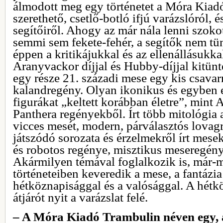
álmodott meg egy történetet a Móra Kiadó
szerethető, csetlő-botló ifjú varázslóról,
segítőiről. Ahogy az már nála lenni szokot
semmi sem fekete-fehér, a segítők nem tü
éppen a kritikájukkal és az ellenállásukk
Aranyvackor díjjal és Hubby-díjjal kitünte
egy része 21. századi mese egy kis csavar
kalandregény. Olyan ikonikus és egyben
figurákat „keltett korábban életre”, min
Panthera regényekből. Írt több mitológia
vicces mesét, modern, párválasztós lovag
játszódó sorozata és érzelmekről írt mese
és robotos regénye, misztikus meseregény
Akármilyen témával foglalkozik is, már-
történeteiben keveredik a mese, a fantázia 
hétköznapisággal és a valósággal. A hét
átjárót nyit a varázslat felé.
– A Móra Kiadó Trambulin néven egy, 