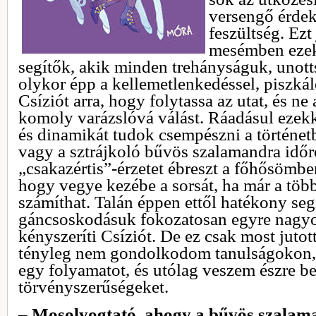
versengő érdek
feszültség. Ezt
mesémben ezek
segítők, akik minden trehányságuk, unott
olykor épp a kellemetlenkedéssel, piszkál
Csíziót arra, hogy folytassa az utat, és ne a
komoly varázslóvá válást. Ráadásul ezek
és dinamikát tudok csempészni a történetbe
vagy a sztrájkoló bűvös szalamandra időr
„csakazértis”-érzetet ébreszt a főhősömben
hogy vegye kezébe a sorsát, ha már a töb
számíthat. Talán éppen ettől hatékony seg
gáncsoskodásuk fokozatosan egyre nagyo
kényszeríti Csíziót. De ez csak most juto
tényleg nem gondolkodom tanulságokon, 
egy folyamatot, és utólag veszem észre b
törvényszerűségeket.
–
Mosolyogtató, ahogy a bűvös szalam