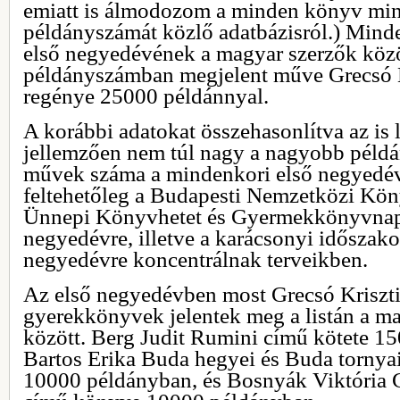
emiatt is álmodozom a minden könyv mi
példányszámát közlő adatbázisról.) Minde
első negyedévének a magyar szerzők köz
példányszámban megjelent műve Grecsó K
regénye 25000 példánnyal.
A korábbi adatokat összehasonlítva az is l
jellemzően nem túl nagy a nagyobb péld
művek száma a mindenkori első negyedév
feltehetőleg a Budapesti Nemzetközi Köny
Ünnepi Könyvhetet és Gyermekkönyvnapo
negyedévre, illetve a karácsonyi időszak
negyedévre koncentrálnak terveikben.
Az első negyedévben most Grecsó Kriszt
gyerekkönyvek jelentek meg a listán a m
között. Berg Judit Rumini című kötete 1
Bartos Erika Buda hegyei és Buda tornya
10000 példányban, és Bosnyák Viktória