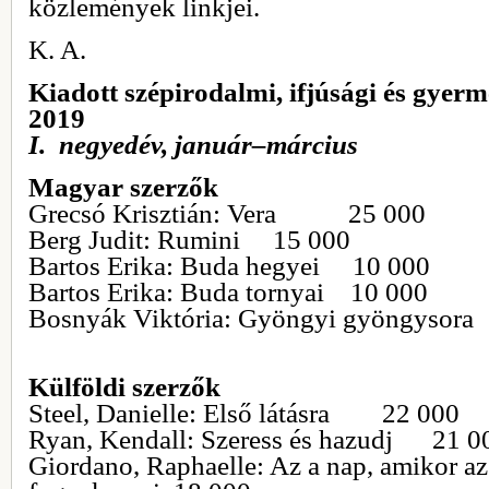
közlemények linkjei.
K. A.
Kiadott szépirodalmi, ifjúsági és gyer
2019
I. negyedév, január–március
Magyar szerzők
Grecsó Krisztián: Vera 25 000
Berg Judit: Rumini 15 000
Bartos Erika: Buda hegyei 10 000
Bartos Erika: Buda tornyai 10 000
Bosnyák Viktória: Gyöngyi gyöngyso
Külföldi szerzők
Steel, Danielle: Első látásra 22 000
Ryan, Kendall: Szeress és hazudj 21 0
Giordano, Raphaelle: Az a nap, amikor az