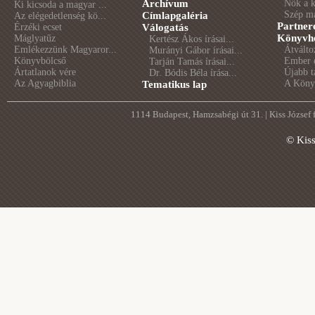
Archívum
Nők a 
Ki kicsoda a magyar ...
Szép m
Címlapgaléria
Az elégedetlenség kö...
Partner
Érzéki ecset
Válogatás
Könyvhé
Máglyatűz
Kertész Ákos írásai...
Emlékezzünk Magyaror...
Átválto
Murányi Gábor írásai...
Könyvbölcső
Ember é
Tarján Tamás írásai...
Ártatlanok vére
Újabb t
Dr. Bódis Béla írása...
Az Agyagbiblia
A Könyv
Tematikus lap
1114 Budapest, Hamzsabégi út 31. | Kiss József
© Kis