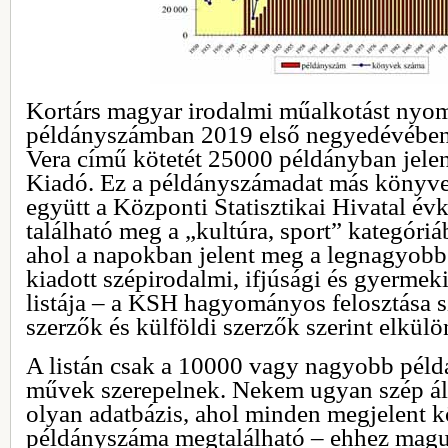
Kortárs magyar irodalmi műalkotást nyom
példányszámban 2019 első negyedévében:
Vera című kötetét 25000 példányban jele
Kiadó. Ez a példányszámadat más könyv
együtt a Központi Statisztikai Hivatal évk
található meg a „kultúra, sport” kategóri
ahol a napokban jelent meg a legnagyob
kiadott szépirodalmi, ifjúsági és gyerme
listája – a KSH hagyományos felosztása s
szerzők és külföldi szerzők szerint elkülö
A listán csak a 10000 vagy nagyobb pél
művek szerepelnek. Nekem ugyan szép ál
olyan adatbázis, ahol minden megjelent 
példányszáma megtalálható – ehhez mag