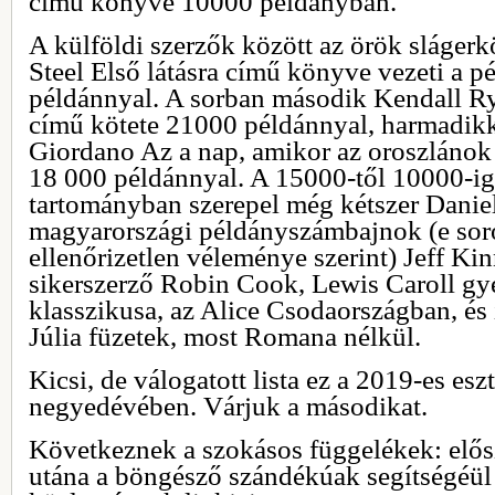
című könyve 10000 példányban.
A külföldi szerzők között az örök sláger
Steel Első látásra című könyve vezeti a 
példánnyal. A sorban második Kendall Ry
című kötete 21000 példánnyal, harmadikk
Giordano Az a nap, amikor az oroszlánok 
18 000 példánnyal. A 15000-től 10000-ig
tartományban szerepel még kétszer Daniel
magyarországi példányszámbajnok (e sor
ellenőrizetlen véleménye szerint) Jeff K
sikerszerző Robin Cook, Lewis Caroll gy
klasszikusa, az Alice Csodaországban, és 
Júlia füzetek, most Romana nélkül.
Kicsi, de válogatott lista ez a 2019-es esz
negyedévében. Várjuk a másodikat.
Következnek a szokásos függelékek: elősz
utána a böngésző szándékúak segítségéül