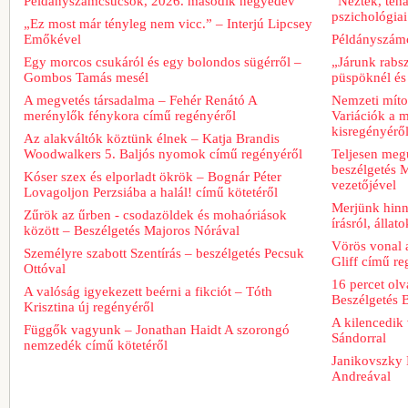
Példányszámcsúcsok, 2026. második negyedév
“Néztek, tehá
pszichológiai
„Ez most már tényleg nem vicc.” – Interjú Lipcsey
Emőkével
Példányszámc
Egy morcos csukáról és egy bolondos sügérről –
„Járunk rabs
Gombos Tamás mesél
püspöknél és
A megvetés társadalma – Fehér Renátó A
Nemzeti míto
merénylők fénykora című regényéről
Variációk a m
kisregényérő
Az alakváltók köztünk élnek – Katja Brandis
Woodwalkers 5. Baljós nyomok című regényéről
Teljesen meg
beszélgetés M
Kóser szex és elporladt ökrök – Bognár Péter
vezetőjével
Lovagoljon Perzsiába a halál! című kötetéről
Merjünk hinn
Zűrök az űrben - csodazöldek és mohaóriások
írásról, álla
között – Beszélgetés Majoros Nórával
Vörös vonal 
Személyre szabott Szentírás – beszélgetés Pecsuk
Gliff című re
Ottóval
16 percet ol
A valóság igyekezett beérni a fikciót – Tóth
Beszélgetés 
Krisztina új regényéről
A kilencedik 
Függők vagyunk – Jonathan Haidt A szorongó
Sándorral
nemzedék című kötetéről
Janikovszky 
Andreával