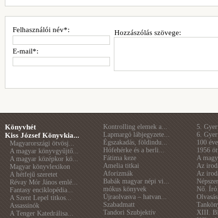
Felhasználói név*:
Hozzászólás szövege:
E-mail*:
Könyvhét
Kontrolling elemek a...
5. Gye
Lapmargó lábjegyzete...
6. Gye
Kiss József Könyvkia...
Égszakadás, földindu...
100 éve 
Magyarországi ötvösj...
Hófehérke és a berli...
1956 öt
A magyar könyvgyűjtő...
Fátima keze
A magya
A magyar középkor kö...
Amelia titkai
Az irod
Magyar könyvlexikon
Aforizmák
Az irod
A hétfejű szeretet
Babák magyar népi vi...
Népszer
Révay Mór János emlé...
mókus könyvek
Nő. Író
Fantasy enciklopédia...
Újraolvasva – hatvan...
Olvasás
A Szent Lepel titkos...
Szabadmatt
Tankön
Assassinók
Tandori Szubjektív
XIII. B
A Tenger Katedrálisa...