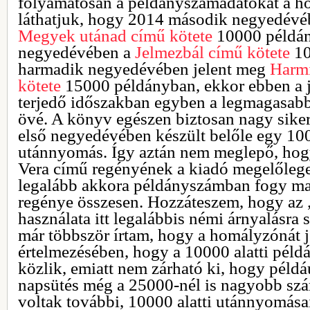
folyamatosan a példányszámadatokat a h
láthatjuk, hogy 2014 második negyedévé
Megyek utánad című kötete
10000 példán
negyedévében a
Jelmezbál című kötete
10
harmadik negyedévében jelent meg
Harmi
kötete
15000 példányban, ekkor ebben a j
terjedő időszakban egyben a legmagasabb
övé. A könyv egészen biztosan nagy sikert
első negyedévében készült belőle egy 1
utánnyomás. Így aztán nem meglepő, hog
Vera című regényének a kiadó megelőlege
legalább akkora példányszámban fogy maj
regénye összesen. Hozzáteszem, hogy az 
használata itt legalábbis némi árnyalásra 
már többször írtam, hogy a homályzónát j
értelmezésében, hogy a 10000 alatti pél
közlik, emiatt nem zárható ki, hogy péld
napsütés még a 25000-nél is nagyobb szá
voltak további, 10000 alatti utánnyomása