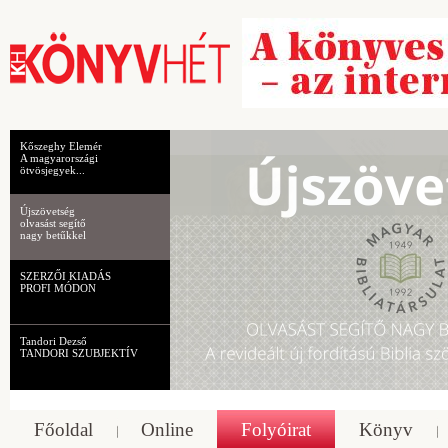
Kőszeghy Elemér
A magyarországi
ötvösjegyek...
Újszövetség
olvasást segítő
nagy betűkkel
SZERZŐI KIADÁS
PROFI MÓDON
Tandori Dezső
TANDORI SZUBJEKTÍV
Főoldal
Online
Folyóirat
Könyv