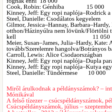
fognak enni 18 000
Cook, Robin: Génhiba 15 000
Kinney, Jeff: Egy ropi naplója–Rodrick
Steel, Danielle: Csodálatos kegyele
Gilmor, Jessica–Hannay, Barbara–Hardy,
otthon/Házinyúlra nem lövünk/Flörtölni 
kell 11 050
Meier, Susan–James, Julia–Hardy, Kate: 
tovább/Szerelemre hangolva/Botrányos b
Carroll, Lewis: Alice Csodaországba
Kinney, Jeff: Egy ropi naplója–Dupla pa
Kinney, Jeff: Egy ropi naplója–Kutya
Steel, Danielle: Tündérmese 10 000
Miről árulkodnak a példányszámok? – int
Mónikával
A felső tízezer – csúcspéldányszámok, 
Csúcspéldányszámok, július – szeptembe