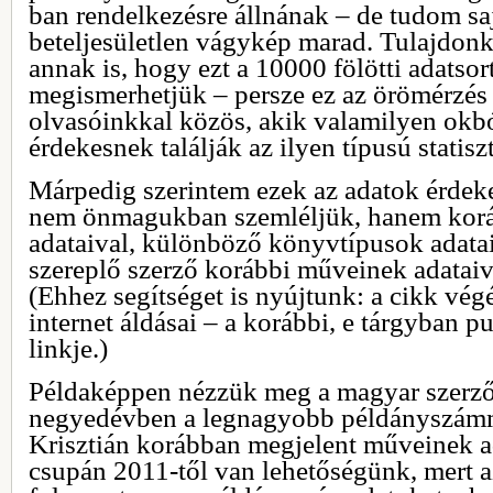
ban rendelkezésre állnának – de tudom sa
beteljesületlen vágykép marad. Tulajdon
annak is, hogy ezt a 10000 fölötti adatsor
megismerhetjük – persze ez az örömérzés
olvasóinkkal közös, akik valamilyen ok
érdekesnek találják az ilyen típusú statisz
Márpedig szerintem ezek az adatok érdek
nem önmagukban szemléljük, hanem korá
adataival, különböző könyvtípusok adataiv
szereplő szerző korábbi műveinek adataiv
(Ehhez segítséget is nyújtunk: a cikk vég
internet áldásai – a korábbi, e tárgyban p
linkje.)
Példaképpen nézzük meg a magyar szerző
negyedévben a legnagyobb példányszám
Krisztián korábban megjelent műveinek ad
csupán 2011-től van lehetőségünk, mert a