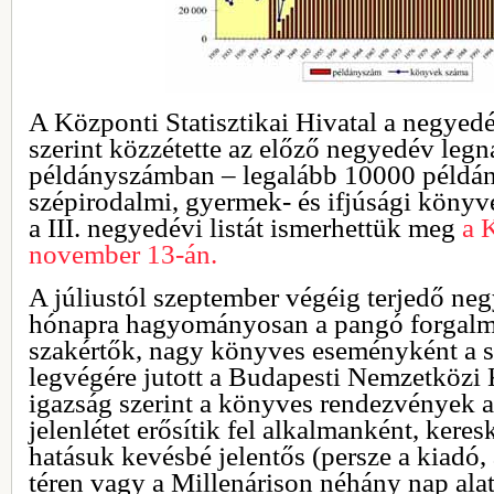
A Központi Statisztikai Hivatal a negyed
szerint közzétette az előző negyedév leg
példányszámban – legalább 10000 példán
szépirodalmi, gyermek- és ifjúsági könyve
a III. negyedévi listát ismerhettük meg
a 
november 13-án.
A júliustól szeptember végéig terjedő ne
hónapra hagyományosan a pangó forgalma
szakértők, nagy könyves eseményként a s
legvégére jutott a Budapesti Nemzetközi 
igazság szerint a könyves rendezvények a
jelenlétet erősítik fel alkalmanként, ker
hatásuk kevésbé jelentős (persze a kiadó
téren vagy a Millenárison néhány nap alat