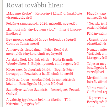
Rovat további hírei:
„Madame Zsoké”– Kelecsényi László drámakötete
Függők vagyu
viszontagságairól
nemzedék cím
Példányszámcsúcsok, 2026. második negyedév
“Néztek, tehá
pszichológiai
„Ez most már tényleg nem vicc.” – Interjú Lipcsey
Emőkével
Példányszámc
Egy morcos csukáról és egy bolondos sügérről –
„Járunk rabs
Gombos Tamás mesél
püspöknél és
A megvetés társadalma – Fehér Renátó A
Nemzeti míto
merénylők fénykora című regényéről
Variációk a m
kisregényérő
Az alakváltók köztünk élnek – Katja Brandis
Woodwalkers 5. Baljós nyomok című regényéről
Teljesen meg
beszélgetés M
Kóser szex és elporladt ökrök – Bognár Péter
vezetőjével
Lovagoljon Perzsiába a halál! című kötetéről
Merjünk hinn
Zűrök az űrben - csodazöldek és mohaóriások
írásról, álla
között – Beszélgetés Majoros Nórával
Vörös vonal 
Személyre szabott Szentírás – beszélgetés Pecsuk
Gliff című re
Ottóval
16 percet ol
A valóság igyekezett beérni a fikciót – Tóth
Beszélgetés 
Krisztina új regényéről