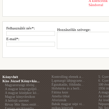
A kilencedik 
Sándorral
Felhasználói név*:
Hozzászólás szövege:
E-mail*:
Könyvhét
Kontrolling elemek a...
5. Gye
Lapmargó lábjegyzete...
6. Gye
Kiss József Könyvkia...
Égszakadás, földindu...
100 éve 
Magyarországi ötvösj...
Hófehérke és a berli...
1956 öt
A magyar könyvgyűjtő...
Fátima keze
A magya
A magyar középkor kö...
Amelia titkai
Az irod
Magyar könyvlexikon
Aforizmák
Az irod
A hétfejű szeretet
Babák magyar népi vi...
Népszer
Révay Mór János emlé...
mókus könyvek
Nő. Író
Fantasy enciklopédia...