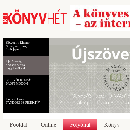
Kőszeghy Elemér
A magyarországi
ötvösjegyek...
Újszövetség
olvasást segítő
nagy betűkkel
SZERZŐI KIADÁS
PROFI MÓDON
Tandori Dezső
TANDORI SZUBJEKTÍV
Főoldal
Online
Folyóirat
Könyv