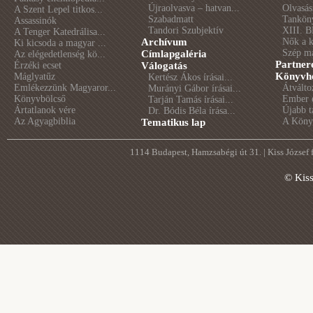
Újraolvasva – hatvan...
Olvasás
A Szent Lepel titkos...
Szabadmatt
Tankön
Assassinók
Tandori Szubjektív
XIII. B
A Tenger Katedrálisa...
Archívum
Nők a 
Ki kicsoda a magyar ...
Szép m
Címlapgaléria
Az elégedetlenség kö...
Partner
Érzéki ecset
Válogatás
Könyvhé
Máglyatűz
Kertész Ákos írásai...
Emlékezzünk Magyaror...
Átválto
Murányi Gábor írásai...
Könyvbölcső
Ember é
Tarján Tamás írásai...
Ártatlanok vére
Újabb t
Dr. Bódis Béla írása...
Az Agyagbiblia
A Könyv
Tematikus lap
1114 Budapest, Hamzsabégi út 31. | Kiss József
© Kis