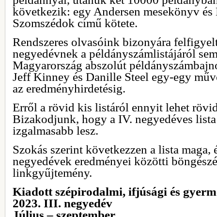
következik: egy Andersen mesekönyv és D
Szomszédok című kötete.
Rendszeres olvasóink bizonyára felfigyel
negyedévnek a példányszámlistájáról sem
Magyarország abszolút példányszámbajno
Jeff Kinney és Danille Steel egy-egy műv
az eredményhirdetésig.
Erről a rövid kis listáról ennyit lehet röv
Bizakodjunk, hogy a IV. negyedéves lista
izgalmasabb lesz.
Szokás szerint következzen a lista maga, 
negyedévek eredményei közötti böngész
linkgyűjtemény.
Kiadott szépirodalmi, ifjúsági és gye
2023. III. negyedév
Július – szeptember