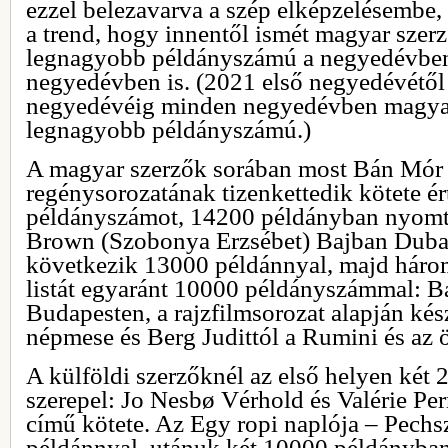
ezzel belezavarva a szép elképzelésembe,
a trend, hogy innentől ismét magyar szer
legnagyobb példányszámú a negyedévben,
negyedévben is. (2021 első negyedévétő
negyedévéig minden negyedévben magyar
legnagyobb példányszámú.)
A magyar szerzők sorában most Bán Mór
regénysorozatának tizenkettedik kötete ér
példányszámot, 14200 példányban nyomta
Brown (Szobonya Erzsébet) Bajban Dub
következik 13000 példánnyal, majd háro
listát egyaránt 10000 példányszámmal: Ba
Budapesten, a rajzfilmsorozat alapján ké
népmese és Berg Judittól a Rumini és az öt
A külföldi szerzőknél az első helyen ké
szerepel: Jo Nesbø Vérhold és Valérie Per
című kötete. Az Egy ropi naplója – Pechs
példánnyal, utánuk két 10000 példányba