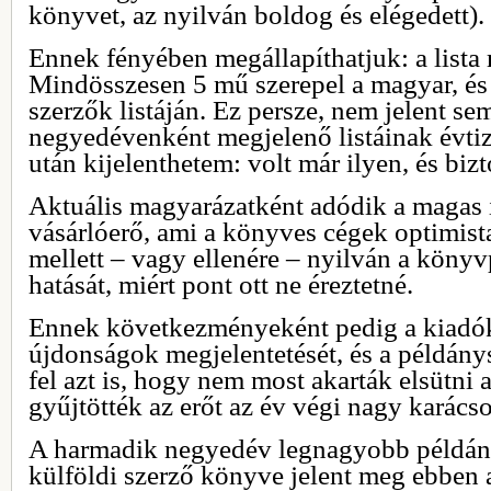
könyvet, az nyilván boldog és elégedett).
Ennek fényében megállapíthatjuk: a lista
Mindösszesen 5 mű szerepel a magyar, és 
szerzők listáján. Ez persze, nem jelent s
negyedévenként megjelenő listáinak évti
után kijelenthetem: volt már ilyen, és biz
Aktuális magyarázatként adódik a magas 
vásárlóerő, ami a könyves cégek optimista 
mellett – vagy ellenére – nyilván a könyvp
hatását, miért pont ott ne éreztetné.
Ennek következményeként pedig a kiadók
újdonságok megjelentetését, és a példány
fel azt is, hogy nem most akarták elsütni
gyűjtötték az erőt az év végi nagy karács
A harmadik negyedév legnagyobb példá
külföldi szerző könyve jelent meg ebben