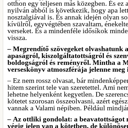
otthon egy teljesen más közegben. És ez a
nyilván abból is következik, hogy apa let
nosztalgiával is. És annak idején olyan s
kívülről, egyvégtében szavaltam, énekel
verseket. És a mindenféle idősíkok minde
vissza.
– Megrendítő szövegeket olvashatunk a
apaságról, kiszolgáltatottságról és sz
boldogságról és reményről. Mintha a 
verseskönyv atmoszférája jelenne meg i
– Ez nem rossz olvasat, bár mindenképpen
hitem szerint tele van szeretettel. Ami nem
lehetne helyenként kegyetlen. De szerencs
kötetet szorosan összeolvasni, azért egés
vannak a Valami népiben. Például mindjár
– Az ottliki gondolat: a beavatottságot
végig jelen van a kötetben, de különöse