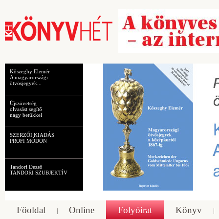
Kőszeghy Elemér
A magyarországi
ötvösjegyek...
Újszövetség
olvasást segítő
nagy betűkkel
SZERZŐI KIADÁS
PROFI MÓDON
Tandori Dezső
TANDORI SZUBJEKTÍV
Főoldal
Online
Folyóirat
Könyv