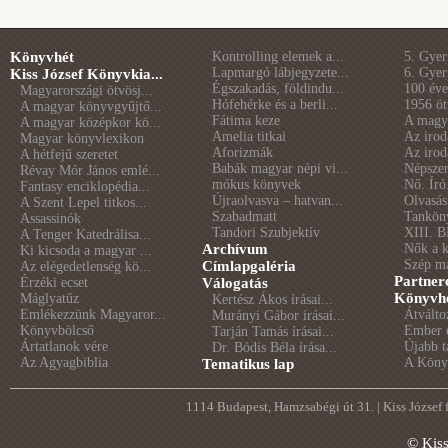
Könyvhét
Kontrolling elemek a...
5. Gye
Lapmargó lábjegyzete...
6. Gye
Kiss József Könyvkia...
Égszakadás, földindu...
100 éve 
Magyarországi ötvösj...
Hófehérke és a berli...
1956 öt
A magyar könyvgyűjtő...
Fátima keze
A magya
A magyar középkor kö...
Amelia titkai
Az irod
Magyar könyvlexikon
Aforizmák
Az irod
A hétfejű szeretet
Babák magyar népi vi...
Népszer
Révay Mór János emlé...
mókus könyvek
Nő. Író
Fantasy enciklopédia...
Újraolvasva – hatvan...
Olvasás
A Szent Lepel titkos...
Szabadmatt
Tankön
Assassinók
Tandori Szubjektív
XIII. B
A Tenger Katedrálisa...
Archívum
Nők a 
Ki kicsoda a magyar ...
Szép m
Címlapgaléria
Az elégedetlenség kö...
Partner
Érzéki ecset
Válogatás
Könyvhé
Máglyatűz
Kertész Ákos írásai...
Emlékezzünk Magyaror...
Átválto
Murányi Gábor írásai...
Könyvbölcső
Ember é
Tarján Tamás írásai...
Ártatlanok vére
Újabb t
Dr. Bódis Béla írása...
Az Agyagbiblia
A Könyv
Tematikus lap
1114 Budapest, Hamzsabégi út 31. | Kiss József
© Kis