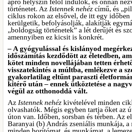
apró helyszín felől indulok, és onnan né
történetet. Az
Istennek nehéz
című, és „pi
ciklus rokon az elsővel, de itt egy időben
kerülgetik, befolyásolják, alakítják egymá
„boldogság történetek” a lét derűjét és sz
amennyiben ez kicsit is konkrét.
– A gyógyulással és kislányod megérkezé
időszámítás kezdődött az életedben, a
kötet minden novellájában tetten érhet
visszatekintés a múltba, emlékezve a s
gyakorlatilag eltűnt paraszti életformár
kitérő után – ennek ütköztetése a nagyvá
végül az otthonoddá vált.
Az
Istennek nehéz
kivételével minden cik
olvashatók. Mégis egyben tartja őket az út
úton van. Időben, sorsban és térben. Az el
Baranyai (b) András zseniális munkája, a
minden borítómat, és munkámat, a lemezeke