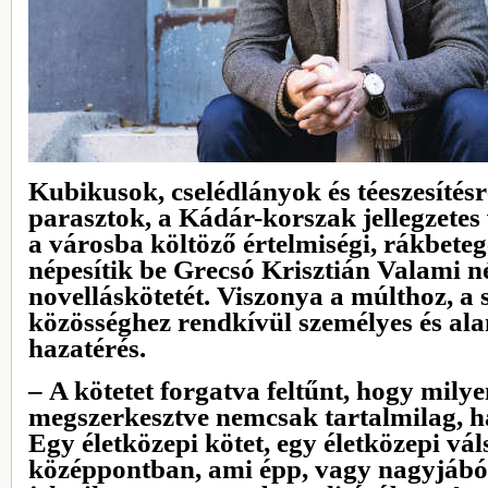
Kubikusok, cselédlányok és téeszesítés
parasztok, a Kádár-korszak jellegzetes v
a városba költöző értelmiségi, rákbeteg
népesítik be Grecsó Krisztián Valami n
novelláskötetét. Viszonya a múlthoz, a
közösséghez rendkívül személyes és ala
hazatérés.
– A kötetet forgatva feltűnt, hogy mily
megszerkesztve nemcsak tartalmilag, h
Egy életközepi kötet, egy életközepi vál
középpontban, ami épp, vagy nagyjából