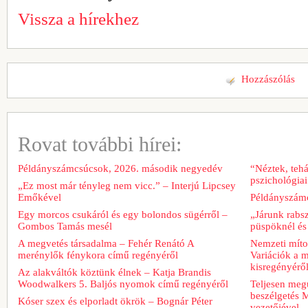
Vissza a hírekhez
Hozzászólás
Rovat további hírei:
Példányszámcsúcsok, 2026. második negyedév
“Néztek, tehá
pszichológiai
„Ez most már tényleg nem vicc.” – Interjú Lipcsey
Emőkével
Példányszámc
Egy morcos csukáról és egy bolondos sügérről –
„Járunk rabs
Gombos Tamás mesél
püspöknél és
A megvetés társadalma – Fehér Renátó A
Nemzeti míto
merénylők fénykora című regényéről
Variációk a m
kisregényérő
Az alakváltók köztünk élnek – Katja Brandis
Woodwalkers 5. Baljós nyomok című regényéről
Teljesen meg
beszélgetés M
Kóser szex és elporladt ökrök – Bognár Péter
vezetőjével