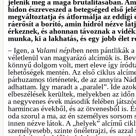
jelenik meg a maga brutalitásában. A
hídon észreveszed a betegséged első jelé
megváltoztatja és átformálja az eddigi 
ráerősít a borító, amin hídról nézve lá
érkeznek, és ahonnan távoznak a vidék
munka, ki a lakhatás, és egy jobb élet
– Igen, a
Valami népi
ben nem pántlikák a
véletlenül van magyarázó alcímük is. Be
könnyű dolgom volt, mert eleve így íródt
lehetőségek mentén. Az első ciklus alcíme
párhuzamos történetek, de az annyira Ná
adhattam. Így maradt a „paralel”. Ide azo
elbeszélések kerültek, melyekben az időn 
a negyvenes évek második felében játszód
harmincas évekből, és az ötvenesből is. 
oda szorul a ma, az én személyes sorsom s
innen nézve látok. A „helyek” alcímű cik
személyesebb, szinte önéletrajzi, és azza