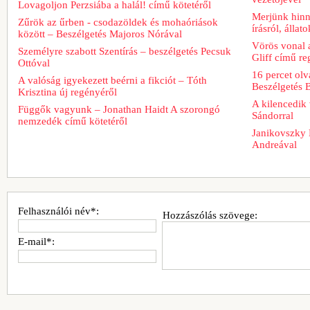
Lovagoljon Perzsiába a halál! című kötetéről
Merjünk hinn
Zűrök az űrben - csodazöldek és mohaóriások
írásról, álla
között – Beszélgetés Majoros Nórával
Vörös vonal 
Személyre szabott Szentírás – beszélgetés Pecsuk
Gliff című re
Ottóval
16 percet ol
A valóság igyekezett beérni a fikciót – Tóth
Beszélgetés 
Krisztina új regényéről
A kilencedik 
Függők vagyunk – Jonathan Haidt A szorongó
Sándorral
nemzedék című kötetéről
Janikovszky 
Andreával
Felhasználói név*:
Hozzászólás szövege:
E-mail*: