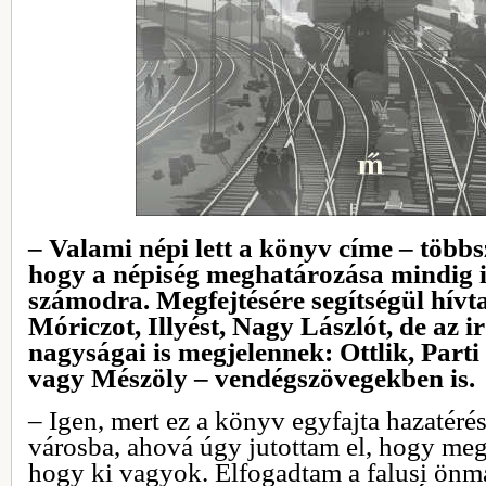
– Valami népi lett a könyv címe – többs
hogy a népiség meghatározása mindig i
számodra. Megfejtésére segítségül hívta
Móriczot, Illyést, Nagy Lászlót, de az 
nagyságai is megjelennek: Ottlik, Parti
vagy Mészöly – vendégszövegekben is.
– Igen, mert ez a könyv egyfajta hazatérés
városba, ahová úgy jutottam el, hogy m
hogy ki vagyok. Elfogadtam a falusi önm