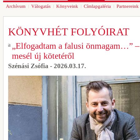
Archívum
Válogatás
Könyveink
Címlapgaléria
Partnereink
KÖNYVHÉT FOLYÓIRAT
„Elfogadtam a falusi önmagam…” – 
mesél új kötetéről
Szénási Zsófia - 2026.03.17.