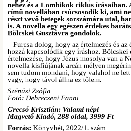
nehéz és a Lombikok ciklus írásaiban.
című novellában csúcsosodik ki, ami n
részt vevő betegek sorszámára utal, ha
is. A novella egy egészen érdekes baráts
Bölcskei Gusztávra gondolok.
– Furcsa dolog, hogy az értelmezés és az
hozzá kapcsolódik egy íráshoz. Bölcskei 
értelmezése, hogy Jézus mosolya van a 
novella kisfiújának arcán mélyen megérint
sem tudom mondani, hogy valahol ne lett
vagy, hogy távol állna ez tőlem.
Szénási Zsófia
Fotó: Debreczeni Fanni
Grecsó Krisztián: Valami népi
Magvető Kiadó, 288 oldal, 3999 Ft
Forrás:
Könyvhét, 2022/1. szám