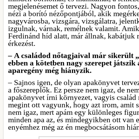
megjelenésemet ő tervezi. Nagyon fontos,
nézi a borító nézőpontjából, akik megérk
nagyvárosba, vizsgára, vizsgálatra, jelen
izgulnak, várnak, remélnek valamit. Amik
Ferdinánd híd alatt, már állnak, kabátjuk r
érkezést.
– A családod nőtagjaival már sikerült 
ebben a kötetben nagy szerepet játszik
aparegény még hiányzik.
– Sajnos igen, de olyan apakönyvet terve
a főszereplők. Ez persze nem igaz, de ne
apakönyvet írni környezet, vagyis család 
megint ott vagyunk, hogy azt írom, amit 
nem igaz, mert apám egy különleges figur
minden apa az, és mindegyikben ott van e
enyémhez még az én megbocsátásom hián