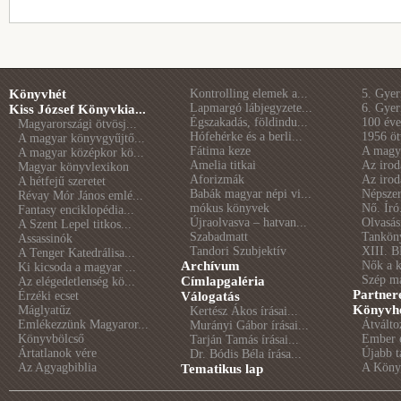
Könyvhét
Kontrolling elemek a...
5. Gye
Lapmargó lábjegyzete...
6. Gye
Kiss József Könyvkia...
Égszakadás, földindu...
100 éve 
Magyarországi ötvösj...
Hófehérke és a berli...
1956 öt
A magyar könyvgyűjtő...
Fátima keze
A magya
A magyar középkor kö...
Amelia titkai
Az irod
Magyar könyvlexikon
Aforizmák
Az irod
A hétfejű szeretet
Babák magyar népi vi...
Népszer
Révay Mór János emlé...
mókus könyvek
Nő. Író
Fantasy enciklopédia...
Újraolvasva – hatvan...
Olvasás
A Szent Lepel titkos...
Szabadmatt
Tankön
Assassinók
Tandori Szubjektív
XIII. B
A Tenger Katedrálisa...
Archívum
Nők a 
Ki kicsoda a magyar ...
Szép m
Címlapgaléria
Az elégedetlenség kö...
Partner
Érzéki ecset
Válogatás
Könyvhé
Máglyatűz
Kertész Ákos írásai...
Emlékezzünk Magyaror...
Átválto
Murányi Gábor írásai...
Könyvbölcső
Ember é
Tarján Tamás írásai...
Ártatlanok vére
Újabb t
Dr. Bódis Béla írása...
Az Agyagbiblia
A Könyv
Tematikus lap