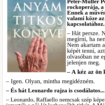
Péter-Müller P
rockoperája, a
Ennek a művén
valami köze az
kapcsolatához.
– Hát persze. 
megírni, ha ne
Nem akartam a
képét tenni, az
olvasóban ne e
jelenjen meg.
– A kéz az ön 
– Igen. Olyan, mintha megidézném.
– És hát Leonardo rajza is csodálatos...
– Leonardo, Raffaello nemcsak szép képek