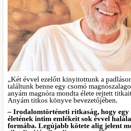
„Két évvel ezelőtt kinyitottunk a padláson
találtunk benne egy csomó magnószalagot
anyám magnóra mondta élete rejtett titkai
Anyám titkos könyve bevezetőjében.
– Irodalomtörténeti ritkaság, hogy egy
életének intim emlékeit sok évvel halála
formába. Legújabb kötete alig jelent me