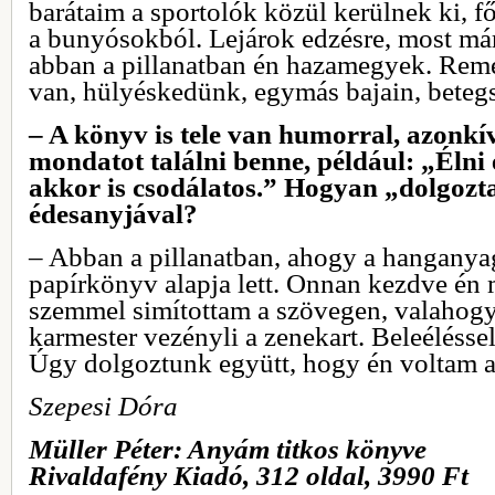
barátaim a sportolók közül kerülnek ki, 
a bunyósokból. Lejárok edzésre, most má
abban a pillanatban én hazamegyek. Rem
van, hülyéskedünk, egymás bajain, beteg
– A könyv is tele van humorral, azonkí
mondatot találni benne, például: „Élni é
akkor is csodálatos.” Hogyan „dolgozt
édesanyjával?
– Abban a pillanatban, ahogy a hanganyag
papírkönyv alapja lett. Onnan kezdve én 
szemmel simítottam a szövegen, valahog
karmester vezényli a zenekart. Beleéléssel,
Úgy dolgoztunk együtt, hogy én voltam a 
Szepesi Dóra
Müller Péter: Anyám titkos könyve
Rivaldafény Kiadó, 312 oldal, 3990 Ft