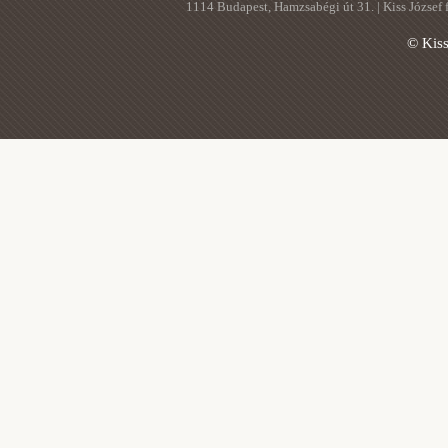
1114 Budapest, Hamzsabégi út 31. | Kiss József
© Kis