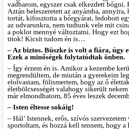
vadbarom, egyszer csak elkezdett bőgni
Aztán beleszeretett az anyámba, annyira,
tortát, kifosztotta a bőrgyárat, ledobott e
az udvarunkra, nem tudtunk vele mit csi
a poklot mennyé változtatni. Hogy ezt ho
titok! Kicsit tudom én is…
– Az biztos. Büszke is volt a fiára, úgy 
Ezek a minőségek folytatódtak önben.
– Így érzem én is. Amikor a kezembe kerül
megrendültem, de miután a gyerekeim leg
elolvastam, fölismertem, hogy az ő élettak
életbölcsességét valahogy sikerült neke
már elmondhatom, 85 éves leszek decembe
– Isten éltesse sokáig!
– Hál’ Istennek, erős, szívós szervezetem
sportoltam, és hozzá kell tennem, hogy a