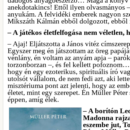
dadogós anyagbeszerző… Maga a könyv 
anekdotakincs! Ettől ilyen olvasmányos – 
anyukám. A felvidéki emberek nagyon sze
Mikszáth Kálmán ebből dolgozott, ebből í
– A játékos életfelfogása nem véletlen, h
– Ajaj! Eljátszotta a János vitéz címszere
Egyszer meg én játszottam az öreg papáját,
vénlány, én voltam az anyám apja – parók
torzonborzan –, és fel kellett pofoznom… 
hogy én egy ezoterikus, spirituális író va
utolsót vállalom, de nem fedi azt, aki le
misztériuma pont azt jelenti, hogy az emb
életet, mint egy szerepet. Én Müller Péter
éppen, amíg élek.
– A borítón L
Madonna rajza 
eszembe jut, T