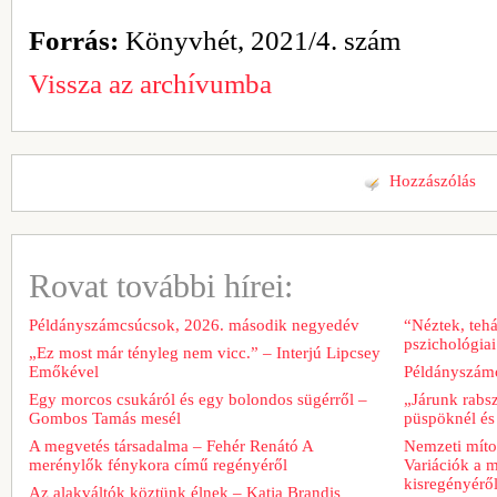
Forrás:
Könyvhét, 2021/4. szám
Vissza az archívumba
Hozzászólás
Rovat további hírei:
Példányszámcsúcsok, 2026. második negyedév
“Néztek, tehá
pszichológiai
„Ez most már tényleg nem vicc.” – Interjú Lipcsey
Emőkével
Példányszámc
Egy morcos csukáról és egy bolondos sügérről –
„Járunk rabs
Gombos Tamás mesél
püspöknél és
A megvetés társadalma – Fehér Renátó A
Nemzeti míto
merénylők fénykora című regényéről
Variációk a m
kisregényérő
Az alakváltók köztünk élnek – Katja Brandis