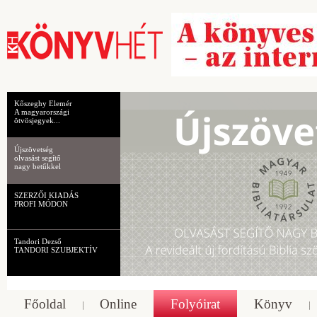
Kőszeghy Elemér
A magyarországi
ötvösjegyek...
Újszövetség
olvasást segítő
nagy betűkkel
SZERZŐI KIADÁS
PROFI MÓDON
Tandori Dezső
TANDORI SZUBJEKTÍV
Főoldal
Online
Folyóirat
Könyv