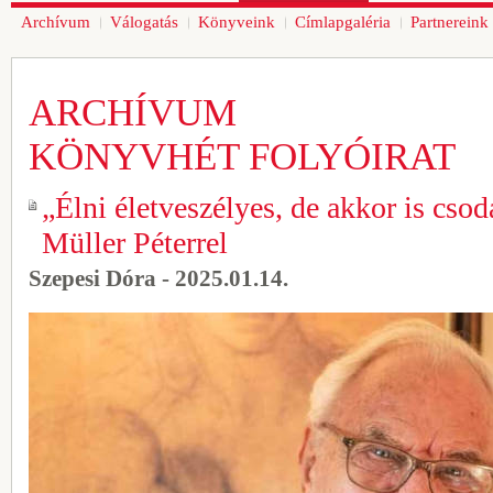
Archívum
Válogatás
Könyveink
Címlapgaléria
Partnereink
ARCHÍVUM
KÖNYVHÉT FOLYÓIRAT
„Élni életveszélyes, de akkor is csod
Müller Péterrel
Szepesi Dóra - 2025.01.14.