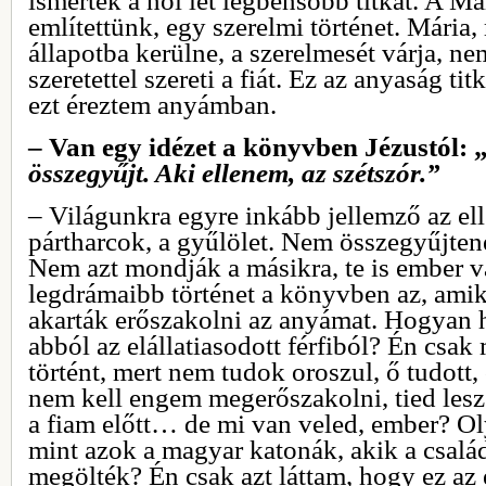
ismerték a női lét legbensőbb titkát. A M
említettünk, egy szerelmi történet. Mária,
állapotba kerülne, a szerelmesét várja, ne
szeretettel szereti a fiát. Ez az anyaság ti
ezt éreztem anyámban.
– Van egy idézet a könyvben Jézustól: 
összegyűjt. Aki ellenem, az szétszór.”
– Világunkra egyre inkább jellemző az el
pártharcok, a gyűlölet. Nem összegyűjten
Nem azt mondják a másikra, te is ember v
legdrámaibb történet a könyvben az, amik
akarták erőszakolni az anyámat. Hogyan h
abból az elállatiasodott férfiból? Én csa
történt, mert nem tudok oroszul, ő tudott
nem kell engem megerőszakolni, tied lesze
a fiam előtt… de mi van veled, ember? Oly
mint azok a magyar katonák, akik a csal
megölték? Én csak azt láttam, hogy ez az 