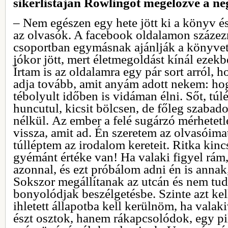
sikerlistáján Rowlingot megelőzve a ne
– Nem egészen egy hete jött ki a könyv é
az olvasók. A facebook oldalamon százezr
csoportban egymásnak ajánlják a könyvet
jókor jött, mert életmegoldást kínál ezek
Írtam is az oldalamra egy pár sort arról, 
adja tovább, amit anyám adott nekem: hog
tébolyult időben is vidáman élni. Sőt, túlé
huncutul, kicsit bölcsen, de főleg szabado
nélkül. Az ember a felé sugárzó mérhetetle
vissza, amit ad. Én szeretem az olvasóima
túlléptem az irodalom kereteit. Ritka kincs
gyémánt értéke van! Ha valaki figyel rá
azonnal, és ezt próbálom adni én is annak
Sokszor megállítanak az utcán és nem tu
bonyolódjak beszélgetésbe. Szinte azt ke
ihletett állapotba kell kerülnöm, ha vala
észt osztok, hanem rákapcsolódok, egy pil