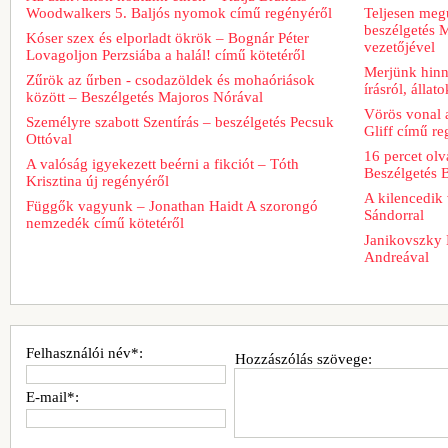
Woodwalkers 5. Baljós nyomok című regényéről
Teljesen meg
beszélgetés M
Kóser szex és elporladt ökrök – Bognár Péter
vezetőjével
Lovagoljon Perzsiába a halál! című kötetéről
Merjünk hinn
Zűrök az űrben - csodazöldek és mohaóriások
írásról, álla
között – Beszélgetés Majoros Nórával
Vörös vonal 
Személyre szabott Szentírás – beszélgetés Pecsuk
Gliff című re
Ottóval
16 percet ol
A valóság igyekezett beérni a fikciót – Tóth
Beszélgetés 
Krisztina új regényéről
A kilencedik 
Függők vagyunk – Jonathan Haidt A szorongó
Sándorral
nemzedék című kötetéről
Janikovszky 
Andreával
Felhasználói név*:
Hozzászólás szövege:
E-mail*: