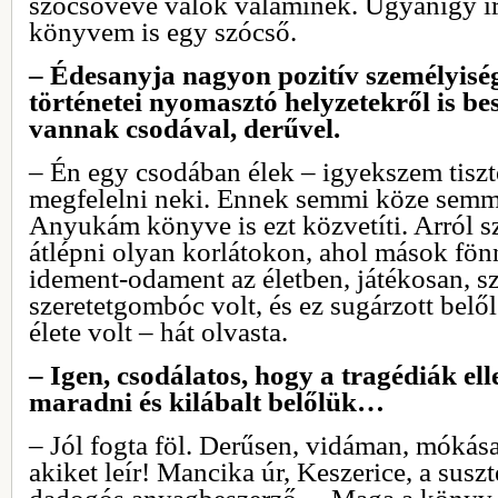
szócsövévé válok valaminek. Ugyanígy í
könyvem is egy szócső.
– Édesanyja nagyon pozitív személyiség 
történetei nyomasztó helyzetekről is be
vannak csodával, derűvel.
– Én egy csodában élek – igyekszem tiszt
megfelelni neki. Ennek semmi köze semmi
Anyukám könyve is ezt közvetíti. Arról s
átlépni olyan korlátokon, ahol mások f
idement-odament az életben, játékosan, s
szeretetgombóc volt, és ez sugárzott bel
élete volt – hát olvasta.
– Igen, csodálatos, hogy a tragédiák ell
maradni és kilábalt belőlük…
– Jól fogta föl. Derűsen, vidáman, mókása
akiket leír! Mancika úr, Keszerice, a susz