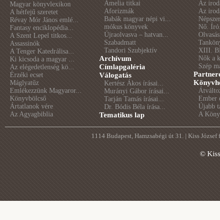
Amelia titkai
Az irod
Magyar könyvlexikon
Aforizmák
Az irod
A hétfejű szeretet
Babák magyar népi vi...
Népszer
Révay Mór János emlé...
mókus könyvek
Nő. Író
Fantasy enciklopédia...
Újraolvasva – hatvan...
Olvasás
A Szent Lepel titkos...
Szabadmatt
Tankön
Assassinók
Tandori Szubjektív
XIII. B
A Tenger Katedrálisa...
Archívum
Nők a 
Ki kicsoda a magyar ...
Szép m
Címlapgaléria
Az elégedetlenség kö...
Partner
Érzéki ecset
Válogatás
Könyvhé
Máglyatűz
Kertész Ákos írásai...
Emlékezzünk Magyaror...
Átválto
Murányi Gábor írásai...
Könyvbölcső
Ember é
Tarján Tamás írásai...
Ártatlanok vére
Újabb t
Dr. Bódis Béla írása...
Az Agyagbiblia
A Könyv
Tematikus lap
1114 Budapest, Hamzsabégi út 31. | Kiss József
© Kis