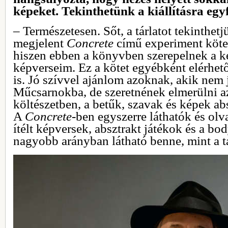
képeket. Tekinthetünk a kiállításra egy
– Természetesen. Sőt, a tárlatot tekinthet
megjelent
Concrete
című experiment kötet
hiszen ebben a könyvben szerepelnek a k
képverseim. Ez a kötet egyébként elérhe
is. Jó szívvel ajánlom azoknak, akik nem j
Műcsarnokba, de szeretnének elmerülni a
költészetben, a betűk, szavak és képek ab
A
Concrete
-ben egyszerre láthatók és ol
ítélt képversek, absztrakt játékok és a bod
nagyobb arányban látható benne, mint a tá