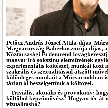
Petőcz András József Attila-díjas, Mára
Magyarország Babérkoszorúja díjas, 
Köztársasági Érdemrend lovagkeresztjé
magyar író sokszínű életművének egyik
experimentális költészet, munkái közt
szakrális és szexualitással átszőtt műv
különleges munkáit a Műcsarnokban is k
tárlatról beszélgettünk a költővel.
– Triviális, aktuális és provokatív: hog
költőből képzőművész? Hogyan tér át va
vizualitásba?