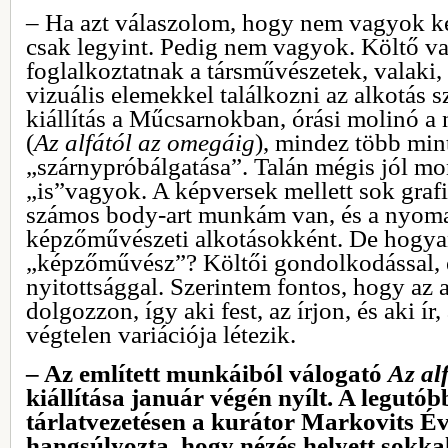
– Ha azt válaszolom, hogy nem vagyok 
csak legyint. Pedig nem vagyok. Költő vag
foglalkoztatnak a társművészetek, valaki, 
vizuális elemekkel találkozni az alkotás s
kiállítás a Műcsarnokban, órási molinó a 
(
Az alfától az omegáig
), mindez több min
„szárnypróbálgatása”. Talán mégis jól m
„is”vagyok. A képversek mellett sok grafi
számos body-art munkám van, és a nyomat
képzőművészeti alkotásokként. De hogyan
„képzőművész”? Költői gondolkodással,
nyitottsággal. Szerintem fontos, hogy az a
dolgozzon, így aki fest, az írjon, és aki ír
végtelen variációja létezik.
– Az említett munkáiból válogató
Az al
kiállítása január végén nyílt. A legutób
tárlatvezetésen a kurátor Markovits Év
hangsúlyozta, hogy nézés helyett sokka