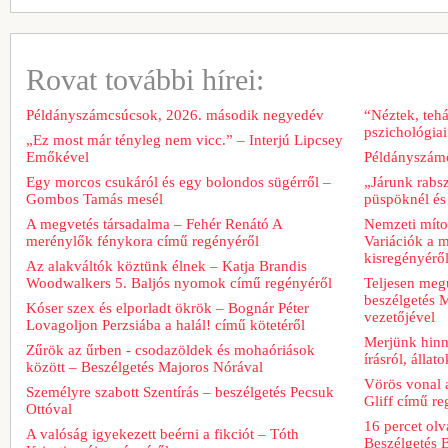
Rovat további hírei:
Példányszámcsúcsok, 2026. második negyedév
“Néztek, tehá
pszichológiai
„Ez most már tényleg nem vicc.” – Interjú Lipcsey
Emőkével
Példányszámc
Egy morcos csukáról és egy bolondos sügérről –
„Járunk rabs
Gombos Tamás mesél
püspöknél és
A megvetés társadalma – Fehér Renátó A
Nemzeti míto
merénylők fénykora című regényéről
Variációk a m
kisregényérő
Az alakváltók köztünk élnek – Katja Brandis
Woodwalkers 5. Baljós nyomok című regényéről
Teljesen meg
beszélgetés M
Kóser szex és elporladt ökrök – Bognár Péter
vezetőjével
Lovagoljon Perzsiába a halál! című kötetéről
Merjünk hinn
Zűrök az űrben - csodazöldek és mohaóriások
írásról, álla
között – Beszélgetés Majoros Nórával
Vörös vonal 
Személyre szabott Szentírás – beszélgetés Pecsuk
Gliff című re
Ottóval
16 percet ol
A valóság igyekezett beérni a fikciót – Tóth
Beszélgetés 