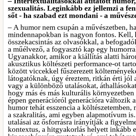
– Intertextualitásokkal átitatott humor,
szexualitás. Leginkább ez jellemzi a fenti
sőt - ha szabad ezt mondani - a művészet
– A humor nem csupán a művészetben, h
mindennapokban is nagyon fontos. Kell, 
összekacsintás az olvasókkal, a befogadó
a műélvező, a fogyasztó kap egy humorral á
Ugyanakkor, amikor a kiállítás alatti hár
akusztikus költészeti performance-ot tart
között viccekkel fűszerezett költeményeke
látogatóknak, úgy éreztem, ritkán érti jól
vagy a különböző utalásokat, áthallásokat
hogy más és más kulturális környezetben
éppen generációról generációra változik 
humor tehát esszencia a költészetemben, 
a szakralitás, ami egyben alapmotívum is
utalásai az ősforrásra irányítják a figyelme
kontextus, a hitgyakorlás helyett inkább 