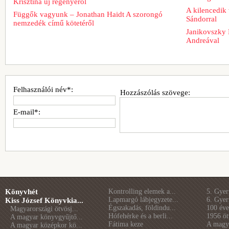
Krisztina új regényéről
A kilencedik 
Függők vagyunk – Jonathan Haidt A szorongó
Sándorral
nemzedék című kötetéről
Janikovszky 
Andreával
Felhasználói név*:
Hozzászólás szövege:
E-mail*:
Könyvhét
Kontrolling elemek a...
5. Gye
Lapmargó lábjegyzete...
6. Gye
Kiss József Könyvkia...
Égszakadás, földindu...
100 éve 
Magyarországi ötvösj...
Hófehérke és a berli...
1956 öt
A magyar könyvgyűjtő...
Fátima keze
A magya
A magyar középkor kö...