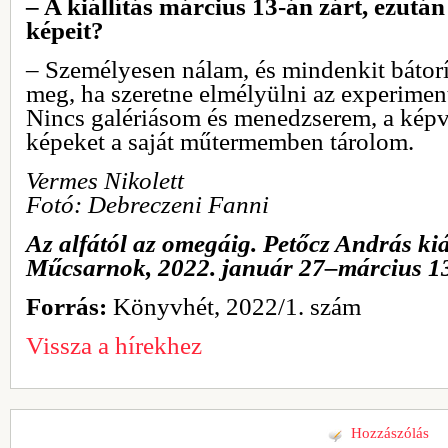
– A kiállítás március 13-án zárt, ezután 
képeit?
– Személyesen nálam, és mindenkit bátorí
meg, ha szeretne elmélyülni az experiment
Nincs galériásom és menedzserem, a képv
képeket a saját műtermemben tárolom.
Vermes Nikolett
Fotó: Debreczeni Fanni
Az alfától az omegáig. Petőcz András kiá
Műcsarnok, 2022. január 27–március 1
Forrás:
Könyvhét, 2022/1. szám
Vissza a hírekhez
Hozzászólás