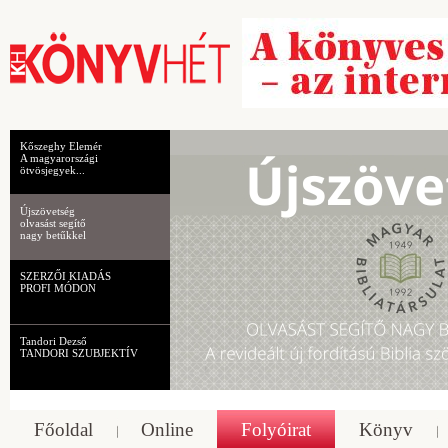
Kőszeghy Elemér
A magyarországi
ötvösjegyek...
Újszövetség
olvasást segítő
nagy betűkkel
SZERZŐI KIADÁS
PROFI MÓDON
Tandori Dezső
TANDORI SZUBJEKTÍV
Főoldal
Online
Folyóirat
Könyv