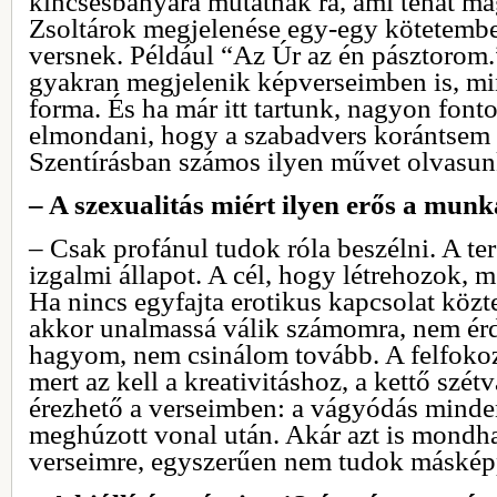
kincsesbányára mutatnak rá, ami tehát ma
Zsoltárok megjelenése egy-egy kötetemben
versnek. Például “Az Úr az én pásztorom.
gyakran megjelenik képverseimben is, mi
forma. És ha már itt tartunk, nagyon font
elmondani, hogy a szabadvers korántsem 
Szentírásban számos ilyen művet olvasun
– A szexualitás miért ilyen erős a mu
– Csak profánul tudok róla beszélni. A te
izgalmi állapot. A cél, hogy létrehozok, 
Ha nincs egyfajta erotikus kapcsolat köz
akkor unalmassá válik számomra, nem érde
hagyom, nem csinálom tovább. A felfokoz
mert az kell a kreativitáshoz, a kettő szét
érezhető a verseimben: a vágyódás minden
meghúzott vonal után. Akár azt is mond
verseimre, egyszerűen nem tudok másképp