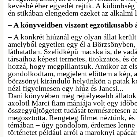
kevésbé éber egyedét rejtik. A különbség 
én stikában elengedem ezeket az alkalmi l
– A könyveidben viszont egzotikusabb á
– A konkrét hiúznál egy olyan állat kerül
amelyből egyetlen egy él a Börzsönyben, 
láthatatlan. Szelídképű macska is, de vadál
társaihoz képest termetes, titokzatos, és ór
hozzá, hogy megpillantsuk. Amikor az e
gondolkodtam, megjelent előttem a kép, 
börzsönyi kiránduló helyünkön a patak ké
nézi figyelmesen egy hiúz és Jancsi...
Dani könyvében még rejtélyesebb állatok
axolotl Marci fiam mániája volt egy időbe
összegyűjtögetett tudását természetesen a
megosztotta. Rengeteg filmet néztünk, és 
témában – úgy gondolom, érdemes lenne e
történetet például arról a maroknyi apácár