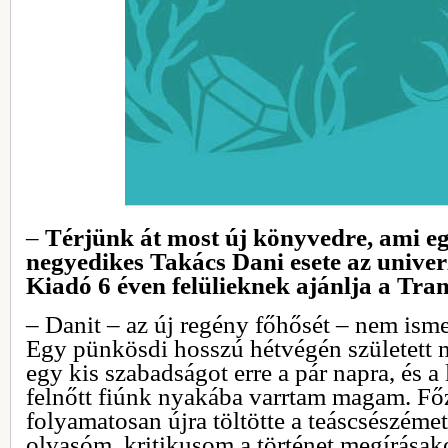
–
Térjünk át most új könyvedre, ami e
negyedikes Takács Dani esete az univ
Kiadó 6 éven felülieknek ajánlja a Tra
– Danit – az új regény főhősét – nem ism
Egy pünkösdi hosszú hétvégén született 
egy kis szabadságot erre a pár napra, és 
felnőtt fiúnk nyakába varrtam magam. Fő
folyamatosan újra töltötte a teáscsészémet,
olvasóm, kritikusom a történet megírásako