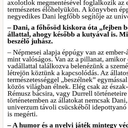
axolotlok megmentésével foglalkozik az 
természetes élőhelyükön. A könyvben épp
negyedikes Dani legfőbb segítője az un
– Dani, a főhősöd kiskora óta „fejben b
állattal, ahogy később a kutyával is. M
beszélő juhász.
– Népmesei alapja éppúgy van az ember-á
mint valóságos. Van az a pillanat, amikor
vadállattal találkozva belenézünk a szemé
létrejön köztünk a kapcsolódás. Az állato
természetességgel „beszélnek” egymással 
közös világban élnek. Elég csak az észak
Rémusz bácsira, vagy Durrell történeteire 
történetemben az állatokat nemcsak Dani, 
univerzum távoli csücskéből idepottyanó f
is megérti.
– A humor és a nyelvi játék mintegy vé