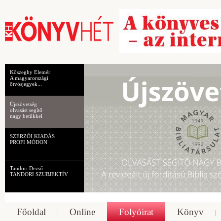
Kőszeghy Elemér
A magyarországi
ötvösjegyek...
Újszövetség
olvasást segítő
nagy betűkkel
SZERZŐI KIADÁS
PROFI MÓDON
Tandori Dezső
TANDORI SZUBJEKTÍV
Főoldal
Online
Folyóirat
Könyv