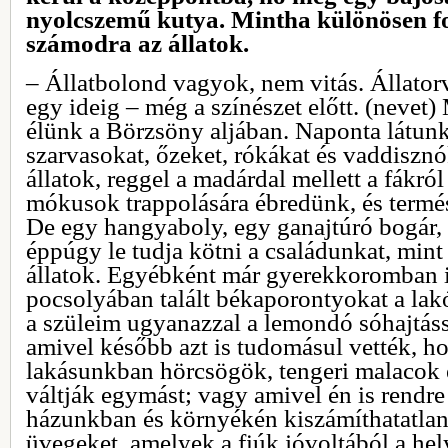
nyolcszemű kutya. Mintha különösen f
számodra az állatok.
– Állatbolond vagyok, nem vitás. Állator
egy ideig – még a színészet előtt. (nevet)
élünk a Börzsöny aljában. Naponta látunk
szarvasokat, őzeket, rókákat és vaddiszn
állatok, reggel a madárdal mellett a fákró
mókusok trappolására ébredünk, és termé
De egy hangyaboly, egy ganajtúró bogár,
éppúgy le tudja kötni a családunkat, mint
állatok. Egyébként már gyerekkoromban 
pocsolyában talált békaporontyokat a lak
a szüleim ugyanazzal a lemondó sóhajtáss
amivel később azt is tudomásul vették, ho
lakásunkban hörcsögök, tengeri malacok
váltják egymást; vagy amivel én is rendr
házunkban és környékén kiszámíthatatlan
üvegeket, amelyek a fiúk jóvoltából a he