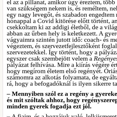
el az a pillanat, amikor úgy éreztem, töb
van szükségem nekem is, és reméltem, nek
egy nagy levegőt, és szabadon engedtem
hónappal a Covid kitörése előtt történt, 
csekkoltam ki az addigi életből, de a világ 
abban az űrben hely is keletkezett. A gyer
vágyaimra szintén jutott idő: coach- és m
végeztem, és szervezetfejlesztőként fogl
szervezetekkel. Így történt, hogy a pályá
egyszer csak szembejött velem a
Regényes
pályázat felhívása. Mire a kiírás végére é
hogy megírom életem első regényét. Óriási
számomra az alkotás folyamata, de egyál
rá, hogy a befogadóknál is ilyen sikerre ta
– Mennyiben szól ez a regény a gyereke
és mit szóltak ahhoz, hogy regényszere
minden gyerek fogadja ezt jól.
– A fiaim, és a hozzájuk való, lelkiismeret