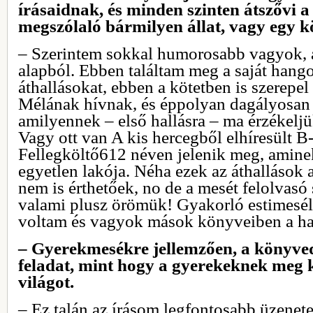
írásaidnak, és minden szinten átszővi a
megszólaló bármilyen állat, vagy egy kö
– Szerintem sokkal humorosabb vagyok, a
alapból. Ebben találtam meg a saját han
áthallásokat, ebben a kötetben is szerepel
Mélának hívnak, és éppolyan dagályosan 
amilyennek – első hallásra – ma érzékeljü
Vagy ott van A kis hercegből elhíresült 
Fellegköltő612 néven jelenik meg, amin
egyetlen lakója. Néha ezek az áthallások
nem is érthetőek, no de a mesét felolvasó
valami plusz örömük! Gyakorló estimesél
voltam és vagyok mások könyveiben a ha
– Gyerekmesékre jellemzően, a könyve
feladat, mint hogy a gyerekeknek meg 
világot.
– Ez talán az írásom legfontosabb üzenete