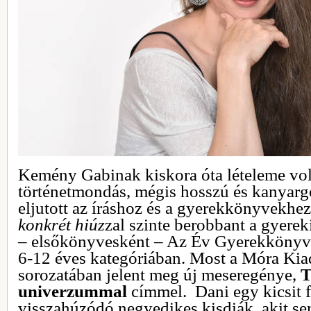
Kemény Gabinak kiskora óta lételeme volt
történetmondás, mégis hosszú és kanyargós
eljutott az íráshoz és a gyerekkönyvekhe
konkrét hiúz
zal szinte berobbant a gyere
– elsőkönyvesként – Az Év Gyerekkönyv Í
6-12 éves kategóriában. Most a Móra Ki
sorozatában jelent meg új meseregénye,
T
univerzummal
címmel. Dani egy kicsit f
visszahúzódó negyedikes kisdiák, akit se