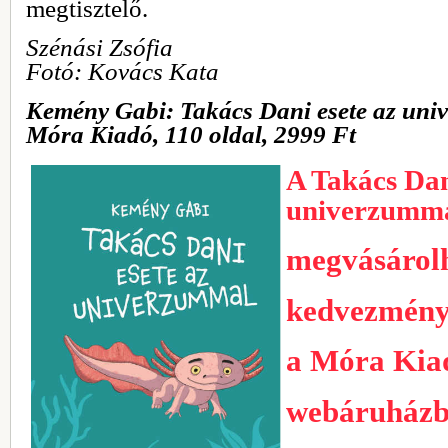
megtisztelő.
Szénási Zsófia
Fotó: Kovács Kata
Kemény Gabi: Takács Dani esete az un
Móra Kiadó, 110 oldal, 2999 Ft
A Takács Dan
univerzumm
megvásárol
kedvezmény
a Móra Kia
webáruház