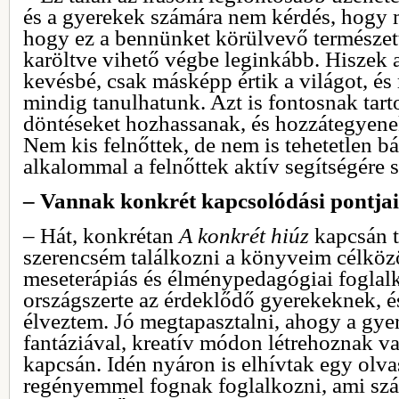
és a gyerekek számára nem kérdés, hogy m
hogy ez a bennünket körülvevő természett
karöltve vihető végbe leginkább. Hiszek
kevésbé, csak másképp értik a világot, és 
mindig tanulhatunk. Azt is fontosnak tar
döntéseket hozhassanak, és hozzátegyene
Nem kis felnőttek, de nem is tehetetlen 
alkalommal a felnőttek aktív segítségére 
– Vannak konkrét kapcsolódási pontjai
– Hát, konkrétan
A konkrét hiúz
kapcsán t
szerencsém találkozni a könyveim célköz
meseterápiás és élménypedagógiai foglalk
országszerte az érdeklődő gyerekeknek, 
élveztem. Jó megtapasztalni, ahogy a gye
fantáziával, kreatív módon létrehoznak val
kapcsán. Idén nyáron is elhívtak egy olva
regényemmel fognak foglalkozni, ami sz