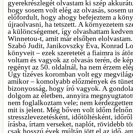
gyerekrészlegét olvastam ki szép akkurát
hogy sosem volt elég az olvasás, sosem 
előfordult, hogy ahogy befejeztem a köny
újraolvasni, ha tetszett. A környezetem sz
a különcségemet, így olvashattam kedvem
Winnetou-t, amit már elsőben elolvastam
Szabó Judit, Janikovszky Éva, Konrad Lo
könyveit – ezek szeretetét a fiaimra is á
voltam és vagyok az olvasás terén, de ké
regényt az 50. oldalnál, ha nem érzem elé
Úgy tízéves koromban volt egy megvilágo
amikor – komolyabb előzmények és tünete
bizonyosság, hogy író vagyok. A gondola
dolgom az életben, annyira megnyugtatot
nem foglalkoztam vele; nem kérdezgette
mit is jelent. Még bőven volt időm felnőn
stresszlevezetésként, időtöltésként, időrő
írásba, írtam verseket, naplót, rövidebb 
csak hosszú évek múltán jött el az idő, a