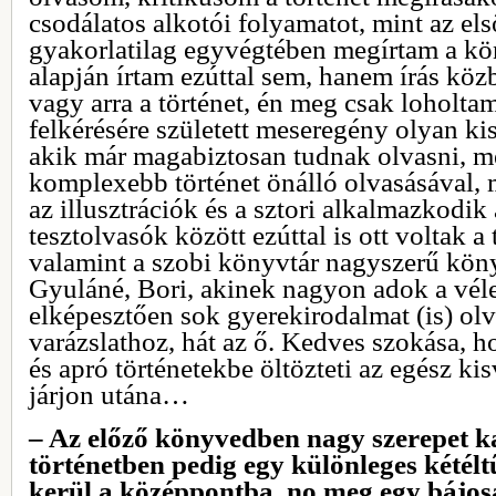
csodálatos alkotói folyamatot, mint az el
gyakorlatilag egyvégtében megírtam a kö
alapján írtam ezúttal sem, hanem írás köz
vagy arra a történet, én meg csak loholta
felkérésére született meseregény olyan ki
akik már magabiztosan tudnak olvasni, 
komplexebb történet önálló olvasásával, 
az illusztrációk és a sztori alkalmazkodik
tesztolvasók között ezúttal is ott voltak a
valamint a szobi könyvtár nagyszerű kön
Gyuláné, Bori, akinek nagyon adok a vél
elképesztően sok gyerekirodalmat (is) olva
varázslathoz, hát az ő. Kedves szokása, 
és apró történetekbe öltözteti az egész ki
járjon utána…
– Az előző könyvedben nagy szerepet ka
történetben pedig egy különleges kétélt
kerül a középpontba, no meg egy bájos