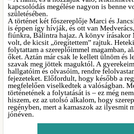
kapcsolódás megélése nagyon is benne vo
születésében.
A történet két főszereplője Marci és Jancs
is éppen így hívják, és ott van Medverács
fiúnkra, Bálintra hajaz. A könyv írásakor 
volt, de kicsit „öregítettem” rajtuk. Hete
folytattam a szereplőimmel magamban, a
őket. Aztán már csak le kellett ülnöm és l
szavak meg jöttek maguktól. A gyerekeim 
hallgatóim és olvasóim, rendre felolvast
fejezeteket. Előfordult, hogy később a r
megfelelően viselkedtek a valóságban. Me
történetének a folytatását is – ez még nem
hiszem, ez az utolsó alkalom, hogy szerep
regényben, mert a kamaszok az ilyesmit 
jónéven.