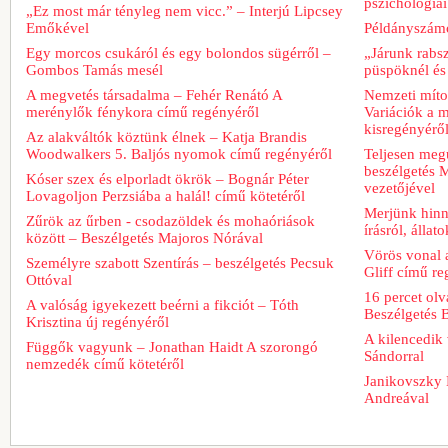
pszichológiai
„Ez most már tényleg nem vicc.” – Interjú Lipcsey
Emőkével
Példányszámc
Egy morcos csukáról és egy bolondos sügérről –
„Járunk rabs
Gombos Tamás mesél
püspöknél és
A megvetés társadalma – Fehér Renátó A
Nemzeti míto
merénylők fénykora című regényéről
Variációk a m
kisregényérő
Az alakváltók köztünk élnek – Katja Brandis
Woodwalkers 5. Baljós nyomok című regényéről
Teljesen meg
beszélgetés M
Kóser szex és elporladt ökrök – Bognár Péter
vezetőjével
Lovagoljon Perzsiába a halál! című kötetéről
Merjünk hinn
Zűrök az űrben - csodazöldek és mohaóriások
írásról, álla
között – Beszélgetés Majoros Nórával
Vörös vonal 
Személyre szabott Szentírás – beszélgetés Pecsuk
Gliff című re
Ottóval
16 percet ol
A valóság igyekezett beérni a fikciót – Tóth
Beszélgetés 
Krisztina új regényéről
A kilencedik 
Függők vagyunk – Jonathan Haidt A szorongó
Sándorral
nemzedék című kötetéről
Janikovszky 
Andreával