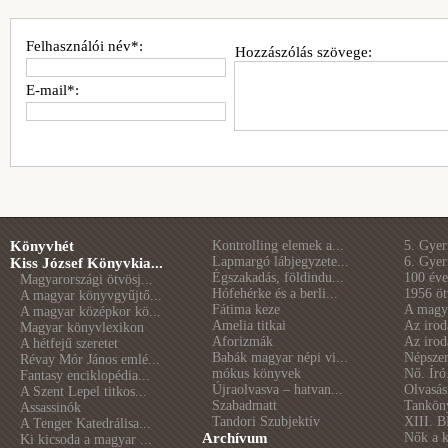
Felhasználói név*:
Hozzászólás szövege:
E-mail*:
Könyvhét
Kontrolling elemek a...
5. Gye
Lapmargó lábjegyzete...
6. Gye
Kiss József Könyvkia...
Égszakadás, földindu...
100 éve 
Magyarországi ötvösj...
Hófehérke és a berli...
1956 öt
A magyar könyvgyűjtő...
Fátima keze
A magya
A magyar középkor kö...
Amelia titkai
Az irod
Magyar könyvlexikon
Aforizmák
Az irod
A hétfejű szeretet
Babák magyar népi vi...
Népszer
Révay Mór János emlé...
mókus könyvek
Nő. Író
Fantasy enciklopédia...
Újraolvasva – hatvan...
Olvasás
A Szent Lepel titkos...
Szabadmatt
Tankön
Assassinók
Tandori Szubjektív
XIII. B
A Tenger Katedrálisa...
Archívum
Nők a 
Ki kicsoda a magyar ...