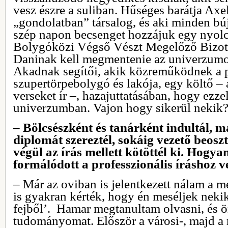
vesz észre a suliban. Hűséges barátja Axel
„gondolatban” társalog, és aki minden búj
szép napon becsenget hozzájuk egy nyolc
Bolygóközi Végső Vészt Megelőző Bizott
Daninak kell megmentenie az univerzumo
Akadnak segítői, akik közreműködnek a pá
szupertörpebolygó és lakója, egy költő – 
verseket ír –, hazajuttatásában, hogy ezzel
univerzumban. Vajon hogy sikerül nekik
– Bölcsészként és tanárként indultál, 
diplomát szereztél, sokáig vezető beosz
végül az írás mellett kötöttél ki. Hogya
formálódott a professzionális íráshoz v
– Már az oviban is jelentkezett nálam a m
is gyakran kérték, hogy én meséljek nekik
fejből’. Hamar megtanultam olvasni, és 
tudományomat. Először a városi-, majd a