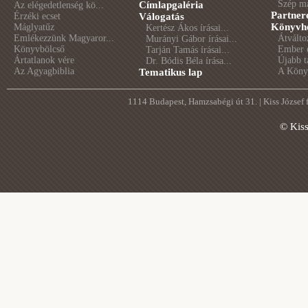
Szép m
Címlapgaléria
Az elégedetlenség kö...
Partner
Érzéki ecset
Válogatás
Könyvhé
Máglyatűz
Kertész Ákos írásai...
Emlékezzünk Magyaror...
Átválto
Murányi Gábor írásai...
Könyvbölcső
Ember é
Tarján Tamás írásai...
Ártatlanok vére
Újabb t
Dr. Bódis Béla írása...
Az Agyagbiblia
A Könyv
Tematikus lap
1114 Budapest, Hamzsabégi út 31. | Kiss József
© Kis