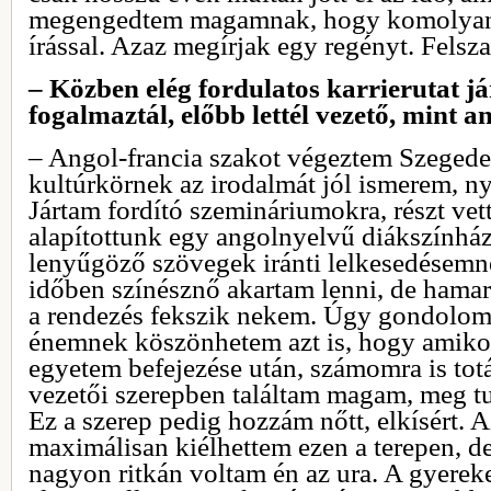
megengedtem magamnak, hogy komolyan
írással. Azaz megírjak egy regényt. Felsz
– Közben elég fordulatos karrierutat já
fogalmaztál, előbb lettél vezető, mint a
– Angol-francia szakot végeztem Szegeden
kultúrkörnek az irodalmát jól ismerem, n
Jártam fordító szemináriumokra, részt ve
alapítottunk egy angolnyelvű diákszínház
lenyűgöző szövegek iránti lelkesedésem
időben színésznő akartam lenni, de hamar
a rendezés fekszik nekem. Úgy gondolom,
énemnek köszönhetem azt is, hogy amikor
egyetem befejezése után, számomra is tot
vezetői szerepben találtam magam, meg t
Ez a szerep pedig hozzám nőtt, elkísért. 
maximálisan kiélhettem ezen a terepen, d
nagyon ritkán voltam én az ura. A gyereke