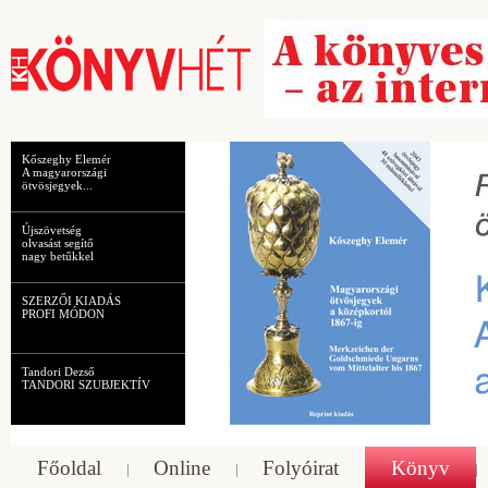
Kőszeghy Elemér
A magyarországi
ötvösjegyek...
Újszövetség
olvasást segítő
nagy betűkkel
SZERZŐI KIADÁS
PROFI MÓDON
Tandori Dezső
TANDORI SZUBJEKTÍV
Főoldal
Online
Folyóirat
Könyv