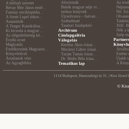
Aforizmák
Az irod
A hétfejű szeretet
Babák magyar népi vi...
Népszer
Révay Mór János emlé...
mókus könyvek
Nő. Író
Fantasy enciklopédia...
Újraolvasva – hatvan...
Olvasás
A Szent Lepel titkos...
Szabadmatt
Tankön
Assassinók
Tandori Szubjektív
XIII. B
A Tenger Katedrálisa...
Archívum
Nők a 
Ki kicsoda a magyar ...
Szép m
Címlapgaléria
Az elégedetlenség kö...
Partner
Érzéki ecset
Válogatás
Könyvhé
Máglyatűz
Kertész Ákos írásai...
Emlékezzünk Magyaror...
Átválto
Murányi Gábor írásai...
Könyvbölcső
Ember é
Tarján Tamás írásai...
Ártatlanok vére
Újabb t
Dr. Bódis Béla írása...
Az Agyagbiblia
A Könyv
Tematikus lap
1114 Budapest, Hamzsabégi út 31. | Kiss József
© Kis