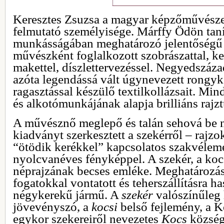
Keresztes Zsuzsa a magyar képzőművészet
felmutató személyisége. Márffy Ödön taní
munkásságában meghatározó jelentőségű a
művészként foglalkozott szobrászattal, ker
makettel, díszlettervezéssel. Negyedszáza
azóta legendássá vált úgynevezett rongyk
ragasztással készülő textilkollázsait. Mi
és alkotómunkájának alapja brilliáns rajz
A művésznő meglepő és talán sehová be 
kiadványt szerkesztett a szekérről – rajzok
“ötödik kerékkel” kapcsolatos szakvéle
nyolcvanéves fényképpel. A szekér, a ko
néprajzának becses emléke. Meghatározása
fogatokkal vontatott és teherszállításra ha
négykerekű jármű. A
szekér
valószínűleg h
jövevényszó, a
kocsi
belső fejlemény, a 
egykor szekereiről nevezetes
Kocs
község