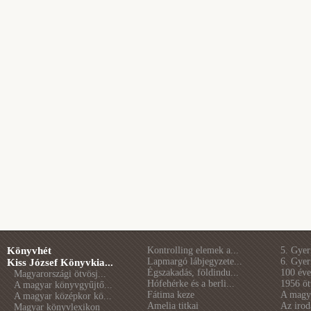
Könyvhét
Kontrolling elemek a...
5. Gye
Lapmargó lábjegyzete...
6. Gye
Kiss József Könyvkia...
Égszakadás, földindu...
100 éve 
Magyarországi ötvösj...
Hófehérke és a berli...
1956 öt
A magyar könyvgyűjtő...
Fátima keze
A magya
A magyar középkor kö...
Amelia titkai
Az irod
Magyar könyvlexikon