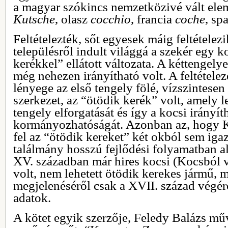
a magyar szókincs nemzetközivé vált ele
Kutsche
, olasz
cocchio
, francia
coche
, sp
Feltételezték, sőt egyesek máig feltétele
településről indult világgá a szekér egy ko
kerékkel” ellátott változata. A kéttengely
még nehezen irányítható volt. A feltételez
lényege az első tengely fölé, vízszintesen
szerkezet, az “ötödik kerék” volt, amely le
tengely elforgatását és így a kocsi irányít
kormányozhatóságát. Azonban az, hogy K
fel az “ötödik kereket” két okból sem igaz
találmány hosszú fejlődési folyamatban al
XV. században már hires kocsi (Kocsból 
volt, nem lehetett ötödik kerekes jármű, 
megjelenéséről csak a XVII. század végér
adatok.
A kötet egyik szerzője, Feledy Balázs műv