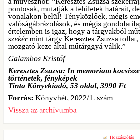
a művésznőt: “Keresztes Zsuzsa szekérra
pontosak, mutatják a felületek határait, de
vonalakon belül! Tényközlőek, mégis emo
valóságábrázolások, és mégis gondolatila
értelemben is igaz, hogy a tárgyakból mű
szekér
mint tárgy Keresztes Zsuzsa tollat,
mozgató keze által műtárggyá válik.”
Galambos Kristóf
Keresztes Zsuzsa: In memoriam kocsisze
történetek, fényképek
Tinta Könyvkiadó, 53 oldal, 3990 Ft
Forrás:
Könyvhét, 2022/1. szám
Vissza az archívumba
Hozzászólás