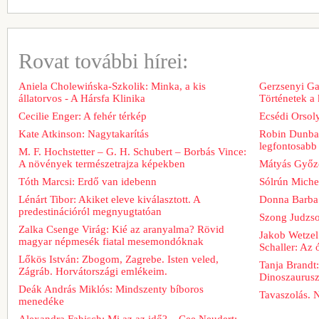
Rovat további hírei:
Aniela Cholewińska-Szkolik: Minka, a kis
Gerzsenyi Gab
állatorvos - A Hársfa Klinika
Történetek a
Cecilie Enger: A fehér térkép
Ecsédi Orsoly
Kate Atkinson: Nagytakarítás
Robin Dunbar
legfontosabb 
M. F. Hochstetter – G. H. Schubert – Borbás Vince:
A növények természetrajza képekben
Mátyás Győz
Tóth Marcsi: Erdő van idebenn
Sólrún Michel
Lénárt Tibor: Akiket eleve kiválasztott. A
Donna Barba
predestinációról megnyugtatóan
Szong Judzso
Zalka Csenge Virág: Kié az aranyalma? Rövid
Jakob Wetzel
magyar népmesék fiatal mesemondóknak
Schaller: Az
Lőkös István: Zbogom, Zagrebe. Isten veled,
Tanja Brandt
Zágráb. Horvátországi emlékeim.
Dinoszaurus
Deák András Miklós: Mindszenty bíboros
Tavaszolás. 
menedéke
Alexandra Fabisch: Mi az az idő? – Cee Neudert: