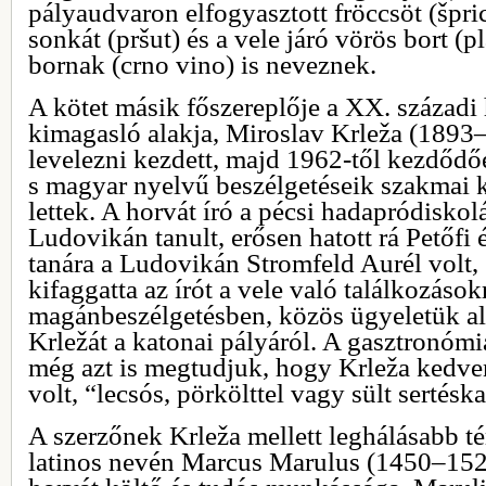
pályaudvaron elfogyasztott fröccsöt (špric
sonkát (pršut) és a vele járó vörös bort (p
bornak (crno vino) is neveznek.
A kötet másik főszereplője a XX. századi
kimagasló alakja, Miroslav Krleža (1893
levelezni kezdett, majd 1962-től kezdődőe
s magyar nyelvű beszélgetéseik szakmai 
lettek. A horvát író a pécsi hadapródiskol
Ludovikán tanult, erősen hatott rá Petőfi
tanára a Ludovikán Stromfeld Aurél volt,
kifaggatta az írót a vele való találkozások
magánbeszélgetésben, közös ügyeletük al
Krležát a katonai pályáról. A gasztronóm
még azt is megtudjuk, hogy Krleža kedve
volt, “lecsós, pörkölttel vagy sült sertéska
A szerzőnek Krleža mellett leghálásabb t
latinos nevén Marcus Marulus (1450–1524)