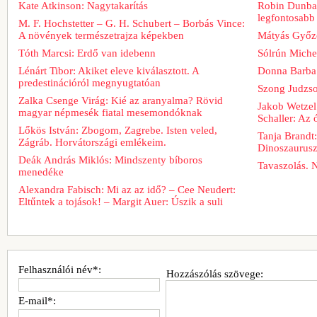
Kate Atkinson: Nagytakarítás
Robin Dunbar
legfontosabb 
M. F. Hochstetter – G. H. Schubert – Borbás Vince:
A növények természetrajza képekben
Mátyás Győz
Tóth Marcsi: Erdő van idebenn
Sólrún Michel
Lénárt Tibor: Akiket eleve kiválasztott. A
Donna Barba
predestinációról megnyugtatóan
Szong Judzso
Zalka Csenge Virág: Kié az aranyalma? Rövid
Jakob Wetzel
magyar népmesék fiatal mesemondóknak
Schaller: Az
Lőkös István: Zbogom, Zagrebe. Isten veled,
Tanja Brandt
Zágráb. Horvátországi emlékeim.
Dinoszaurus
Deák András Miklós: Mindszenty bíboros
Tavaszolás. 
menedéke
Alexandra Fabisch: Mi az az idő? – Cee Neudert:
Eltűntek a tojások! – Margit Auer: Úszik a suli
Felhasználói név*:
Hozzászólás szövege:
E-mail*: