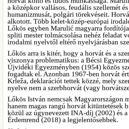
horvát költő és tudós munkássága. Maruli
a középkor vallásos, feudális szellemét és
humanizmusát, polgári törekvéseit. Horvát
alkotott. Több kelet-közép-európai irodal
Lőkös egyben Marulić magyarra fordítója 
spliti mester tolmácsolása nehéz feladat v
irodalmi nyelvtől eltérő nyelvjárásban sz
Lőkös arra is kitér, hogy a horvát és a sz
viszonya problematikus: a Bécsi Egyezm
Újvidéki Egyezményben (1954) közös sze
fogadtak el. Azonban 1967-ben horvát ér
Krleža, deklarációt tettek közzé, mely sze
nyelve nem a szerbhorvát (vagy horvátsze
Lőkös István nemcsak Magyarországon m
hanem magas rangú horvát kitüntetések bi
közül az úgynevezett INA-díj (2002) és a
Érdemrend (2018) a legjelentősebbek.