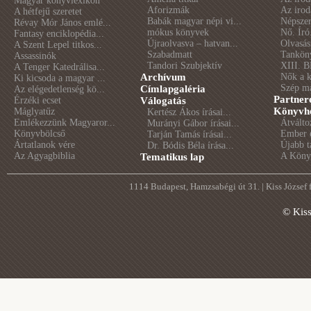
Magyar könyvlexikon
Aforizmák
Az irod
A hétfejű szeretet
Babák magyar népi vi...
Népszer
Révay Mór János emlé...
mókus könyvek
Nő. Író
Fantasy enciklopédia...
Újraolvasva – hatvan...
Olvasás
A Szent Lepel titkos...
Szabadmatt
Tankön
Assassinók
Tandori Szubjektív
XIII. B
A Tenger Katedrálisa...
Archívum
Nők a 
Ki kicsoda a magyar ...
Szép m
Címlapgaléria
Az elégedetlenség kö...
Partner
Érzéki ecset
Válogatás
Könyvhé
Máglyatűz
Kertész Ákos írásai...
Emlékezzünk Magyaror...
Átválto
Murányi Gábor írásai...
Könyvbölcső
Ember é
Tarján Tamás írásai...
Ártatlanok vére
Újabb t
Dr. Bódis Béla írása...
Az Agyagbiblia
A Könyv
Tematikus lap
1114 Budapest, Hamzsabégi út 31. | Kiss József
© Kis