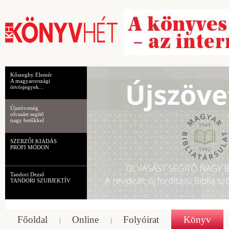
Kőszeghy Elemér
A magyarországi
ötvösjegyek...
Újszövetség
olvasást segítő
nagy betűkkel
SZERZŐI KIADÁS
PROFI MÓDON
Tandori Dezső
TANDORI SZUBJEKTÍV
Főoldal
Online
Folyóirat
Könyv