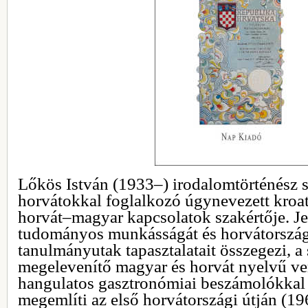
Lőkös István (1933–) irodalomtörténész sz
horvátokkal foglalkozó úgynevezett kroat
horvát–magyar kapcsolatok szakértője. Je
tudományos munkásságát és horvátország
tanulmányutak tapasztalatait összegezi, 
megelevenítő magyar és horvát nyelvű ver
hangulatos gasztronómiai beszámolókkal 
megemlíti az első horvátországi útján (19