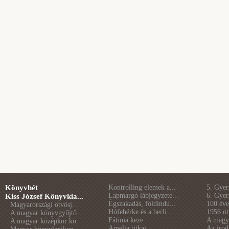
Könyvhét
Kontrolling elemek a...
5. Gye
Lapmargó lábjegyzete...
6. Gye
Kiss József Könyvkia...
Égszakadás, földindu...
100 éve 
Magyarországi ötvösj...
Hófehérke és a berli...
1956 öt
A magyar könyvgyűjtő...
Fátima keze
A magya
A magyar középkor kö...
Amelia titkai
Az irod