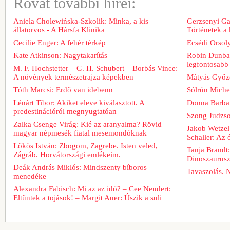
Rovat további hírei:
Aniela Cholewińska-Szkolik: Minka, a kis
Gerzsenyi Gab
állatorvos - A Hársfa Klinika
Történetek a
Cecilie Enger: A fehér térkép
Ecsédi Orsoly
Kate Atkinson: Nagytakarítás
Robin Dunbar
legfontosabb 
M. F. Hochstetter – G. H. Schubert – Borbás Vince:
A növények természetrajza képekben
Mátyás Győz
Tóth Marcsi: Erdő van idebenn
Sólrún Michel
Lénárt Tibor: Akiket eleve kiválasztott. A
Donna Barba
predestinációról megnyugtatóan
Szong Judzso
Zalka Csenge Virág: Kié az aranyalma? Rövid
Jakob Wetzel
magyar népmesék fiatal mesemondóknak
Schaller: Az
Lőkös István: Zbogom, Zagrebe. Isten veled,
Tanja Brandt
Zágráb. Horvátországi emlékeim.
Dinoszaurus
Deák András Miklós: Mindszenty bíboros
Tavaszolás. 
menedéke
Alexandra Fabisch: Mi az az idő? – Cee Neudert:
Eltűntek a tojások! – Margit Auer: Úszik a suli