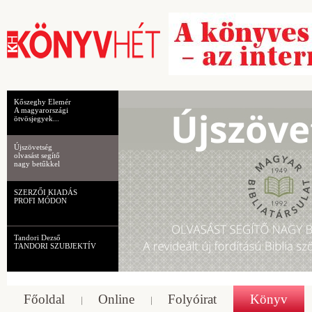
Kőszeghy Elemér
A magyarországi
ötvösjegyek...
Újszövetség
olvasást segítő
nagy betűkkel
SZERZŐI KIADÁS
PROFI MÓDON
Tandori Dezső
TANDORI SZUBJEKTÍV
Főoldal
Online
Folyóirat
Könyv