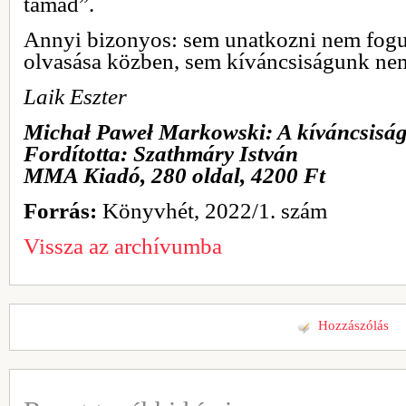
támad”.
Annyi bizonyos: sem unatkozni nem fo
olvasása közben, sem kíváncsiságunk nem
Laik Eszter
Michał Paweł Markowski: A kíváncsisá
Fordította: Szathmáry István
MMA Kiadó, 280 oldal, 4200 Ft
Forrás:
Könyvhét, 2022/1. szám
Vissza az archívumba
Hozzászólás