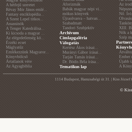
Magyar könyvlexikon
Aforizmák
Az irod
A hétfejű szeretet
Babák magyar népi vi...
Népszer
Révay Mór János emlé...
mókus könyvek
Nő. Író
Fantasy enciklopédia...
Újraolvasva – hatvan...
Olvasás
A Szent Lepel titkos...
Szabadmatt
Tankön
Assassinók
Tandori Szubjektív
XIII. B
A Tenger Katedrálisa...
Archívum
Nők a 
Ki kicsoda a magyar ...
Szép m
Címlapgaléria
Az elégedetlenség kö...
Partner
Érzéki ecset
Válogatás
Könyvhé
Máglyatűz
Kertész Ákos írásai...
Emlékezzünk Magyaror...
Átválto
Murányi Gábor írásai...
Könyvbölcső
Ember é
Tarján Tamás írásai...
Ártatlanok vére
Újabb t
Dr. Bódis Béla írása...
Az Agyagbiblia
A Könyv
Tematikus lap
1114 Budapest, Hamzsabégi út 31. | Kiss József
© Kis