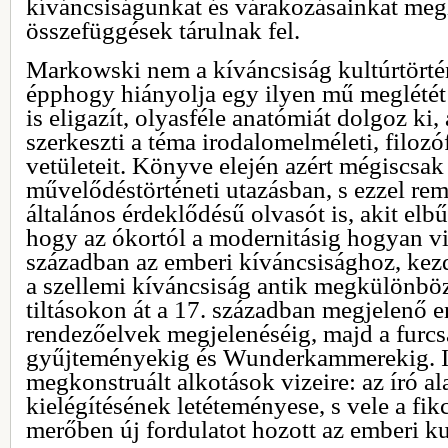
kíváncsiságunkat és várakozásainkat meg
összefüggések tárulnak fel.
Markowski nem a kíváncsiság kultúrtörténe
épphogy hiányolja egy ilyen mű meglétét
is eligazít, olyasféle anatómiát dolgoz ki
szerkeszti a téma irodalomelméleti, filozó
vetületeit. Könyve elején azért mégiscsak
művelődéstörténeti utazásban, s ezzel re
általános érdeklődésű olvasót is, akit elbű
hogy az ókortól a modernitásig hogyan v
században az emberi kíváncsisághoz, kez
a szellemi kíváncsiság antik megkülönböz
tiltásokon át a 17. században megjelenő 
rendezőelvek megjelenéséig, majd a furc
gyűjteményekig és Wunderkammerekig. I
megkonstruált alkotások vizeire: az író al
kielégítésének letéteményese, s vele a fi
merőben új fordulatot hozott az emberi ku