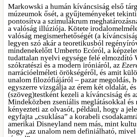
Markowski a humán kíváncsiság első tárgy
múzeumok ősét, a gyűjteményeket tekinti
pontosítva a szimulákrum meghatározásná
a valóság illúziója. Kötete irodalomelmélet
valóság megismerhetőségét (a kíváncsiság 
legyen szó akár a teoretikusból regényíró
mindenekelőtt Umberto Ecóról, a képzelet
tudattalan nyelvi egysége felé elmozdító 
szókratészi és a modern iróniáról, az
Ezer
narrációelméleti örökségéről, és amit kül
unalom filozófiájáról – pazar megoldás,
egyszerre vizsgálja az érem két oldalát, é
(szöveg)testként kezeli a kíváncsiság és 
Mindeközben zseniális meglátásokkal és
kényezteti az olvasót, például, hogy a jel
egyfajta „csuklása” a korabeli csodakamr
amerikai Disneyland nem más, mint kultur
hogy „az unalom nem definiálható, mivel