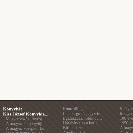
Könyvhét
Kontrolling elemek a...
5. Gye
Lapmargó lábjegyzete...
6. Gye
Kiss József Könyvkia...
Égszakadás, földindu...
100 éve 
Magyarországi ötvösj...
Hófehérke és a berli...
1956 öt
A magyar könyvgyűjtő...
Fátima keze
A magya
A magyar középkor kö...
Amelia titkai
Az irod