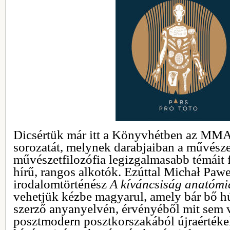
Dicsértük már itt a Könyvhétben az MM
sorozatát, melynek darabjaiban a művésze
művészetfilozófia legizgalmasabb témáit 
hírű, rangos alkotók. Ezúttal Michał Paw
irodalomtörténész
A kíváncsiság anatómi
vehetjük kézbe magyarul, amely bár bő hú
szerző anyanyelvén, érvényéből mit sem ve
posztmodern posztkorszakából újraértéke