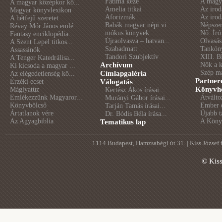
Fátima keze
A magya
A magyar középkor kö...
Amelia titkai
Az irod
Magyar könyvlexikon
Aforizmák
Az irod
A hétfejű szeretet
Babák magyar népi vi...
Népszer
Révay Mór János emlé...
mókus könyvek
Nő. Író
Fantasy enciklopédia...
Újraolvasva – hatvan...
Olvasás
A Szent Lepel titkos...
Szabadmatt
Tankön
Assassinók
Tandori Szubjektív
XIII. B
A Tenger Katedrálisa...
Archívum
Nők a 
Ki kicsoda a magyar ...
Szép m
Címlapgaléria
Az elégedetlenség kö...
Partner
Érzéki ecset
Válogatás
Könyvhé
Máglyatűz
Kertész Ákos írásai...
Emlékezzünk Magyaror...
Átválto
Murányi Gábor írásai...
Könyvbölcső
Ember é
Tarján Tamás írásai...
Ártatlanok vére
Újabb t
Dr. Bódis Béla írása...
Az Agyagbiblia
A Könyv
Tematikus lap
1114 Budapest, Hamzsabégi út 31. | Kiss József
© Kis