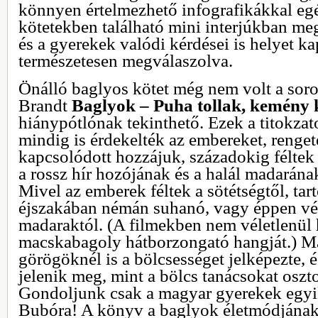
könnyen értelmezhető infografikákkal egés
kötetekben található mini interjúkban me
és a gyerekek valódi kérdései is helyet 
természetesen megválaszolva.
Önálló baglyos kötet még nem volt a soro
Brandt
Baglyok – Puha tollak, kemén
hiánypótlónak tekinthető. Ezek a titokzat
mindig is érdekelték az embereket, renge
kapcsolódott hozzájuk, századokig féltek 
a rossz hír hozójának és a halál madarána
Mivel az emberek féltek a sötétségtől, tar
éjszakában némán suhanó, vagy éppen vé
madaraktól. (A filmekben nem véletlenül 
macskabagoly hátborzongató hangját.) Má
görögöknél is a bölcsességet jelképezte,
jelenik meg, mint a bölcs tanácsokat oszt
Gondoljunk csak a magyar gyerekek egyi
Bubóra! A könyv a baglyok életmódjának