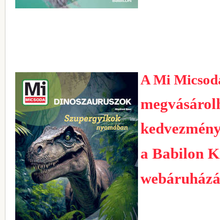
A Mi Micsod
megvásárol
kedvezmény
a Babilon K
webáruház