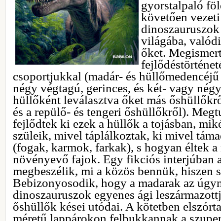
gyorstalpaló föl
követően vezeti
dinoszauruszok 
világába, valódi
őket. Megismert
fejlődéstörténet
csoportjukkal (madár- és hüllőmedencéjű 
négy végtagú, gerinces, és két- vagy né
hüllőként leválasztva őket más őshüllőkrő
és a repülő- és tengeri őshüllőkről). Meg
fejlődtek ki ezek a hüllők a tojásban, mi
szüleik, mivel táplálkoztak, ki mivel tám
(fogak, karmok, farkak), s hogyan éltek a
növényevő fajok. Egy fikciós interjúban a
megbeszélik, mi a közös bennük, hiszen 
Bebizonyosodik, hogy a madarak az úgyne
dinoszauruszok egyenes ági leszármazottj
őshüllők kései utódai. A kötetben elszór
méretű lappárokon felbukkannak a szuper