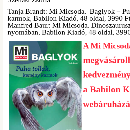
Tanja Brandt: Mi Micsoda. Baglyok – Pu
karmok, Babilon Kiadó, 48 oldal, 3990 F
Manfred Baur: Mi Micsoda. Dinoszaurus
nyomában, Babilon Kiadó, 48 oldal, 3990
A Mi Micsod
megvásárol
kedvezmény
a Babilon K
webáruház