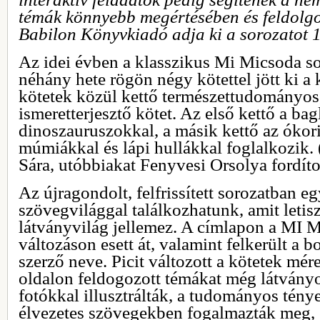
témák könnyebb megértésében és feldolg
Babilon Könyvkiadó adja ki a sorozatot 
Az idei évben a klasszikus Mi Micsoda so
néhány hete rögön négy kötettel jött ki a 
kötetek közül kettő természettudományos,
ismeretterjesztő kötet. Az első kettő a ba
dinoszauruszokkal, a másik kettő az ókori
múmiákkal és lápi hullákkal foglalkozik. 
Sára, utóbbiakat Fenyvesi Orsolya fordíto
Az újragondolt, felfrissített sorozatban e
szövegvilággal találkozhatunk, amit letisz
látványvilág jellemez. A címlapon a MI M
változáson esett át, valamint felkerült a 
szerző neve. Picit változott a kötetek mér
oldalon feldogozott témákat még látványo
fotókkal illusztrálták, a tudományos tén
élvezetes szövegekben fogalmazták meg, é