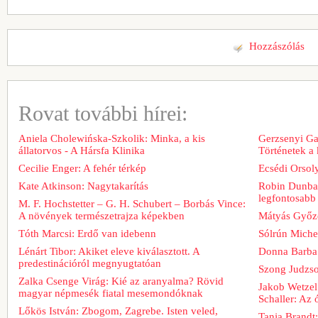
Hozzászólás
Rovat további hírei:
Aniela Cholewińska-Szkolik: Minka, a kis
Gerzsenyi Gab
állatorvos - A Hársfa Klinika
Történetek a
Cecilie Enger: A fehér térkép
Ecsédi Orsoly
Kate Atkinson: Nagytakarítás
Robin Dunbar
legfontosabb 
M. F. Hochstetter – G. H. Schubert – Borbás Vince:
A növények természetrajza képekben
Mátyás Győz
Tóth Marcsi: Erdő van idebenn
Sólrún Michel
Lénárt Tibor: Akiket eleve kiválasztott. A
Donna Barba
predestinációról megnyugtatóan
Szong Judzso
Zalka Csenge Virág: Kié az aranyalma? Rövid
Jakob Wetzel
magyar népmesék fiatal mesemondóknak
Schaller: Az
Lőkös István: Zbogom, Zagrebe. Isten veled,
Tanja Brandt