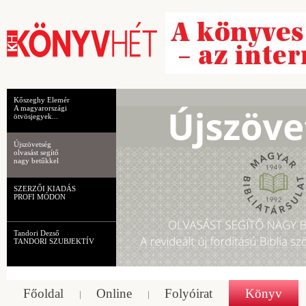
Kőszeghy Elemér
A magyarországi
ötvösjegyek...
Újszövetség
olvasást segítő
nagy betűkkel
SZERZŐI KIADÁS
PROFI MÓDON
Tandori Dezső
TANDORI SZUBJEKTÍV
Főoldal
Online
Folyóirat
Könyv