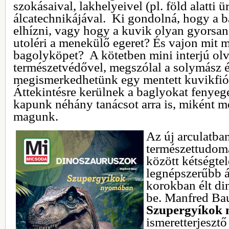
szokásaival, lakhelyeivel (pl. föld alatti ü
álcatechnikájával. Ki gondolná, hogy a 
elhízni, vagy hogy a kuvik olyan gyorsan
utoléri a menekülő egeret? És vajon mit 
bagolyköpet? A kötetben mini interjú olv
természetvédővel, megszólal a solymász és
megismerkedhetünk egy mentett kuvikfióka
Áttekintésre kerülnek a baglyokat fenyeg
kapunk néhány tanácsot arra is, miként 
magunk.
Az új arculatba
természettudom
között kétségte
legnépszerűbb ál
korokban élt di
be. Manfred Ba
Szupergyíkok
ismeretterjeszt