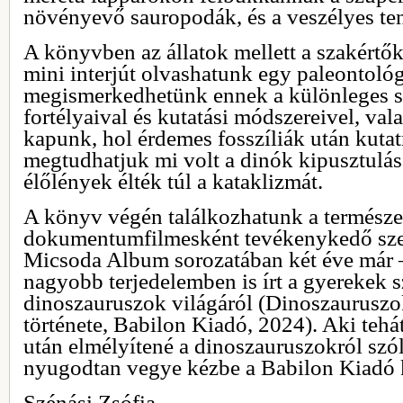
növényevő sauropodák, és a veszélyes ten
A könyvben az állatok mellett a szakértő
mini interjút olvashatunk egy paleontológ
megismerkedhetünk ennek a különleges 
fortélyaival és kutatási módszereivel, val
kapunk, hol érdemes fosszíliák után kutat
megtudhatjuk mi volt a dinók kipusztulás
élőlények élték túl a kataklizmát.
A könyv végén találkozhatunk a természe
dokumentumfilmesként tevékenykedő szer
Micsoda Album sorozatában két éve már 
nagyobb terjedelemben is írt a gyerekek 
dinoszauruszok világáról (Dinoszauruszok 
története, Babilon Kiadó, 2024). Aki tehát
után elmélyítené a dinoszauruszokról szól
nyugodtan vegye kézbe a Babilon Kiadó ko
Szénási Zsófia