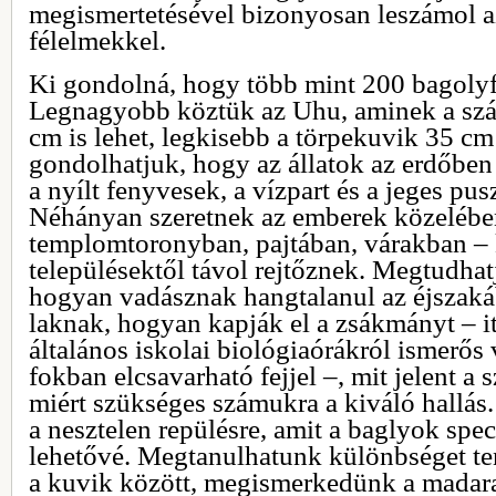
megismertetésével bizonyosan leszámol a
félelmekkel.
Ki gondolná, hogy több mint 200 bagolyf
Legnagyobb köztük az Uhu, aminek a szá
cm is lehet, legkisebb a törpekuvik 35 cm 
gondolhatjuk, hogy az állatok az erdőben 
a nyílt fenyvesek, a vízpart és a jeges pus
Néhányan szeretnek az emberek közelébe
templomtoronyban, pajtában, várakban – 
településektől távol rejtőznek. Megtudha
hogyan vadásznak hangtalanul az éjszaká
laknak, hogyan kapják el a zsákmányt – it
általános iskolai biológiaórákról ismerős 
fokban elcsavarható fejjel –, mit jelent a s
miért szükséges számukra a kiváló hallá
a nesztelen repülésre, amit a baglyok speci
lehetővé. Megtanulhatunk különbséget ten
a kuvik között, megismerkedünk a madara