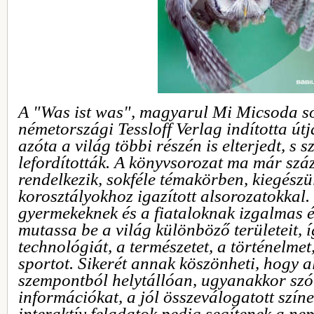
A "Was ist was", magyarul Mi Micsoda so
németországi Tessloff Verlag indította út
azóta a világ többi részén is elterjedt, s 
lefordították. A könyvsorozat ma már százo
rendelkezik, sokféle témakörben, kiegész
korosztályokhoz igazított alsorozatokkal.
gyermekeknek és a fiataloknak izgalmas 
mutassa be a világ különböző területeit, 
technológiát, a természetet, a történelmet
sportot. Sikerét annak köszönheti, hogy
szempontból helytállóan, ugyanakkor szó
információkat, a jól összeválogatott színe
interaktív feladatok pedig segítenek a n