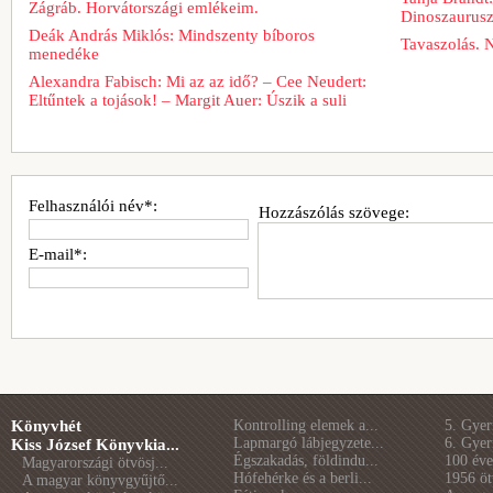
Zágráb. Horvátországi emlékeim.
Dinoszaurus
Deák András Miklós: Mindszenty bíboros
Tavaszolás. 
menedéke
Alexandra Fabisch: Mi az az idő? – Cee Neudert:
Eltűntek a tojások! – Margit Auer: Úszik a suli
Felhasználói név*:
Hozzászólás szövege:
E-mail*:
Könyvhét
Kontrolling elemek a...
5. Gye
Lapmargó lábjegyzete...
6. Gye
Kiss József Könyvkia...
Égszakadás, földindu...
100 éve 
Magyarországi ötvösj...
Hófehérke és a berli...
1956 öt
A magyar könyvgyűjtő...