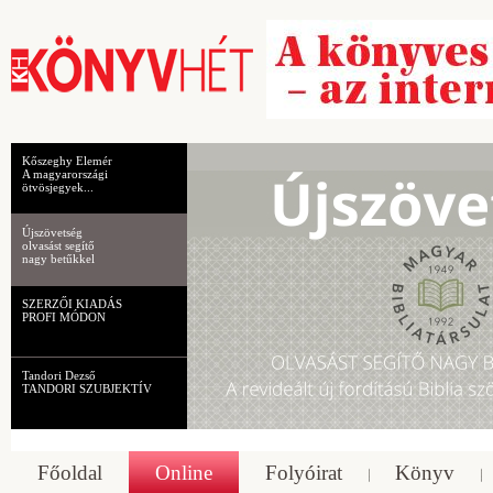
Kőszeghy Elemér
A magyarországi
ötvösjegyek...
Újszövetség
olvasást segítő
nagy betűkkel
SZERZŐI KIADÁS
PROFI MÓDON
Tandori Dezső
TANDORI SZUBJEKTÍV
Főoldal
Online
Folyóirat
Könyv