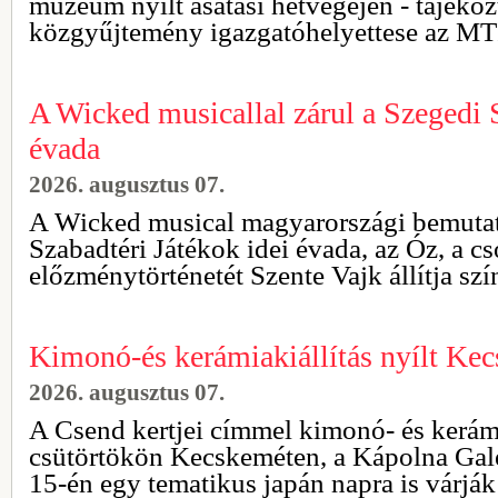
múzeum nyílt ásatási hétvégéjén - tájékoz
közgyűjtemény igazgatóhelyettese az MTI
A Wicked musicallal zárul a Szegedi 
évada
2026. augusztus 07.
A Wicked musical magyarországi bemutató
Szabadtéri Játékok idei évada, az Óz, a c
előzménytörténetét Szente Vajk állítja szí
Kimonó-és kerámiakiállítás nyílt Ke
2026. augusztus 07.
A Csend kertjei címmel kimonó- és kerámia
csütörtökön Kecskeméten, a Kápolna Galé
15-én egy tematikus japán napra is várják