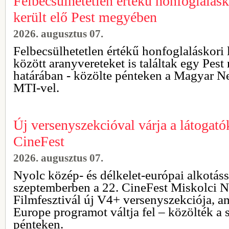
Felbecsülhetetlen értékű honfoglalásk
került elő Pest megyében
2026. augusztus 07.
Felbecsülhetetlen értékű honfoglaláskori 
között aranyvereteket is találtak egy Pest
határában - közölte pénteken a Magyar 
MTI-vel.
Új versenyszekcióval várja a látogató
CineFest
2026. augusztus 07.
Nyolc közép- és délkelet-európai alkotáss
szeptemberben a 22. CineFest Miskolci 
Filmfesztivál új V4+ versenyszekciója, am
Europe programot váltja fel – közölték a
pénteken.