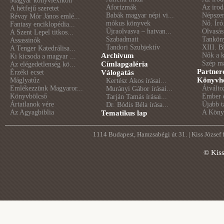
Magyar könyvlexikon
Aforizmák
Az irod
A hétfejű szeretet
Babák magyar népi vi...
Népszer
Révay Mór János emlé...
mókus könyvek
Nő. Író
Fantasy enciklopédia...
Újraolvasva – hatvan...
Olvasás
A Szent Lepel titkos...
Szabadmatt
Tankön
Assassinók
Tandori Szubjektív
XIII. B
A Tenger Katedrálisa...
Archívum
Nők a 
Ki kicsoda a magyar ...
Szép m
Címlapgaléria
Az elégedetlenség kö...
Partner
Érzéki ecset
Válogatás
Könyvhé
Máglyatűz
Kertész Ákos írásai...
Emlékezzünk Magyaror...
Átválto
Murányi Gábor írásai...
Könyvbölcső
Ember é
Tarján Tamás írásai...
Ártatlanok vére
Újabb t
Dr. Bódis Béla írása...
Az Agyagbiblia
A Könyv
Tematikus lap
1114 Budapest, Hamzsabégi út 31. | Kiss József
© Kis