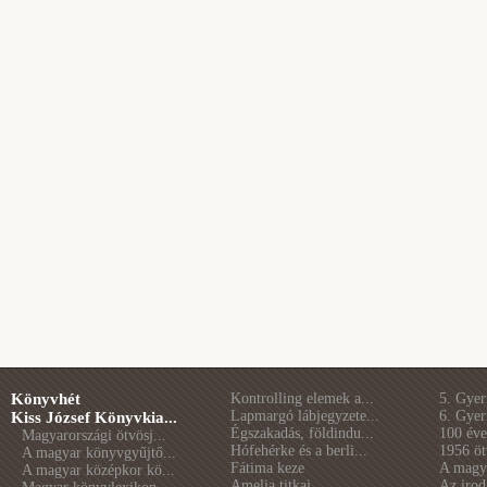
Könyvhét
Kontrolling elemek a...
5. Gye
Lapmargó lábjegyzete...
6. Gye
Kiss József Könyvkia...
Égszakadás, földindu...
100 éve 
Magyarországi ötvösj...
Hófehérke és a berli...
1956 öt
A magyar könyvgyűjtő...
Fátima keze
A magya
A magyar középkor kö...
Amelia titkai
Az irod