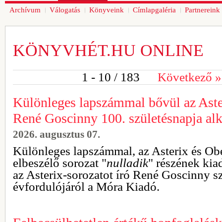
Archívum
Válogatás
Könyveink
Címlapgaléria
Partnereink
KÖNYVHÉT.HU ONLINE
1 - 10
/ 183
Következő
»
Különleges lapszámmal bővül az Aster
René Goscinny 100. születésnapja al
2026. augusztus 07.
Különleges lapszámmal, az Asterix és Obe
elbeszélő sorozat "
nulladik
" részének ki
az Asterix-sorozatot író René Goscinny s
évfordulójáról a Móra Kiadó.