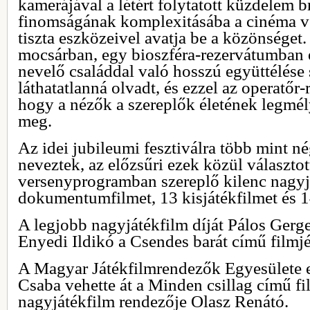
kamerájával a létért folytatott küzdelem b
finomságának komplexitásába a cinéma vé
tiszta eszközeivel avatja be a közönséget
mocsárban, egy bioszféra-rezervátumban 
nevelő családdal való hosszú együttélése
láthatatlanná olvadt, és ezzel az operatőr-
hogy a nézők a szereplők életének legmél
meg.
Az idei jubileumi fesztiválra több mint n
neveztek, az előzsűri ezek közül választott
versenyprogramban szereplő kilenc nagyjá
dokumentumfilmet, 13 kisjátékfilmet és 1
A legjobb nagyjátékfilm díját Pálos Gerge
Enyedi Ildikó a Csendes barát című filmj
A Magyar Játékfilmrendezők Egyesülete e
Csaba vehette át a Minden csillag című fi
nagyjátékfilm rendezője Olasz Renátó.