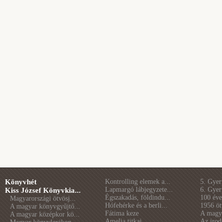
Könyvhét
Kontrolling elemek a...
5. Gye
Lapmargó lábjegyzete...
6. Gye
Kiss József Könyvkia...
Égszakadás, földindu...
100 éve 
Magyarországi ötvösj...
Hófehérke és a berli...
1956 öt
A magyar könyvgyűjtő...
Fátima keze
A magya
A magyar középkor kö...
Amelia titkai
Az irod