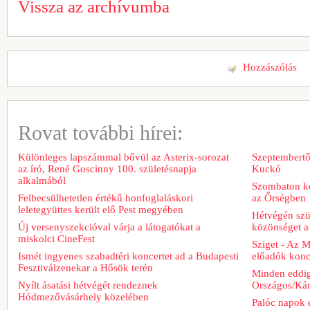
Vissza az archívumba
Hozzászólás
Rovat további hírei:
Különleges lapszámmal bővül az Asterix-sorozat
Szeptembertől
az író, René Goscinny 100. születésnapja
Kuckó
alkalmából
Szombaton ke
Felbecsülhetetlen értékű honfoglaláskori
az Őrségben
leletegyüttes került elő Pest megyében
Hétvégén szü
Új versenyszekcióval várja a látogatókat a
közönséget a 
miskolci CineFest
Sziget - Az 
Ismét ingyenes szabadtéri koncertet ad a Budapesti
előadók konce
Fesztiválzenekar a Hősök terén
Minden eddig
Nyílt ásatási hétvégét rendeznek
Országos/Kár
Hódmezővásárhely közelében
Palóc napok 