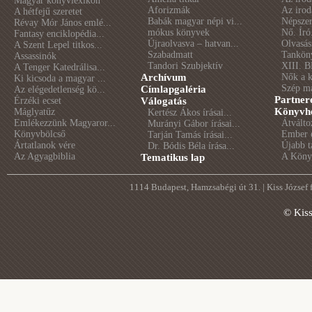
Magyar könyvlexikon
Aforizmák
Az irod
A hétfejű szeretet
Babák magyar népi vi...
Népszer
Révay Mór János emlé...
mókus könyvek
Nő. Író
Fantasy enciklopédia...
Újraolvasva – hatvan...
Olvasás
A Szent Lepel titkos...
Szabadmatt
Tankön
Assassinók
Tandori Szubjektív
XIII. B
A Tenger Katedrálisa...
Archívum
Nők a 
Ki kicsoda a magyar ...
Szép m
Címlapgaléria
Az elégedetlenség kö...
Partner
Érzéki ecset
Válogatás
Könyvhé
Máglyatűz
Kertész Ákos írásai...
Emlékezzünk Magyaror...
Átválto
Murányi Gábor írásai...
Könyvbölcső
Ember é
Tarján Tamás írásai...
Ártatlanok vére
Újabb t
Dr. Bódis Béla írása...
Az Agyagbiblia
A Könyv
Tematikus lap
1114 Budapest, Hamzsabégi út 31. | Kiss József
© Kis