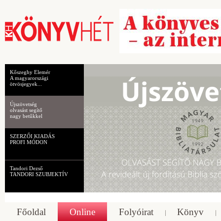
Kőszeghy Elemér
A magyarországi
ötvösjegyek...
Újszövetség
olvasást segítő
nagy betűkkel
SZERZŐI KIADÁS
PROFI MÓDON
Tandori Dezső
TANDORI SZUBJEKTÍV
Főoldal
Online
Folyóirat
Könyv