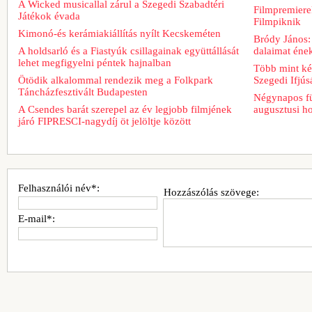
A Wicked musicallal zárul a Szegedi Szabadtéri
Filmpremiere
Játékok évada
Filmpiknik
Kimonó-és kerámiakiállítás nyílt Kecskeméten
Bródy János:
A holdsarló és a Fiastyúk csillagainak együttállását
dalaimat ének
lehet megfigyelni péntek hajnalban
Több mint két
Ötödik alkalommal rendezik meg a Folkpark
Szegedi Ifjú
Táncházfesztivált Budapesten
Négynapos fü
A Csendes barát szerepel az év legjobb filmjének
augusztusi h
járó FIPRESCI-nagydíj öt jelöltje között
Felhasználói név*:
Hozzászólás szövege:
E-mail*: