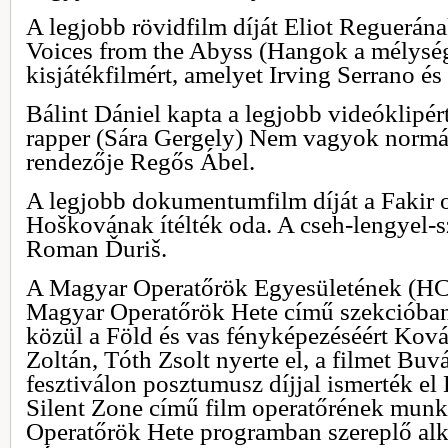
A legjobb rövidfilm díját Eliot Reguerának
Voices from the Abyss (Hangok a mélysé
kisjátékfilmért, amelyet Irving Serrano és
Bálint Dániel kapta a legjobb videóklipért
rapper (Sára Gergely) Nem vagyok normál
rendezője Regős Ábel.
A legjobb dokumentumfilm díját a Fakir 
Hoškovának ítélték oda. A cseh-lengyel-s
Roman Ďuriš.
A Magyar Operatőrök Egyesületének (HCA
Magyar Operatőrök Hete című szekcióban v
közül a Föld és vas fényképezéséért Ková
Zoltán, Tóth Zsolt nyerte el, a filmet Buv
fesztiválon posztumusz díjjal ismerték el
Silent Zone című film operatőrének munk
Operatőrök Hete programban szereplő alk