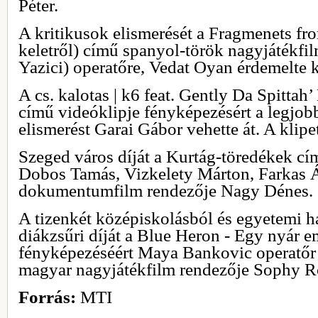
Péter.
A kritikusok elismerését a Fragmenets fr
keletről) című spanyol-török nagyjátékfi
Yazici) operatőre, Vedat Oyan érdemelte k
A cs. kalotas | k6 feat. Gently Da Spittah
című videóklipje fényképezésért a legjobb
elismerést Garai Gábor vehette át. A klipe
Szeged város díját a Kurtág-töredékek cím
Dobos Tamás, Vizkelety Márton, Farkas Á
dokumentumfilm rendezője Nagy Dénes.
A tizenkét középiskolásból és egyetemi ha
diákzsűri díját a Blue Heron - Egy nyár 
fényképezéséért Maya Bankovic operatőr 
magyar nagyjátékfilm rendezője Sophy R
Forrás:
MTI