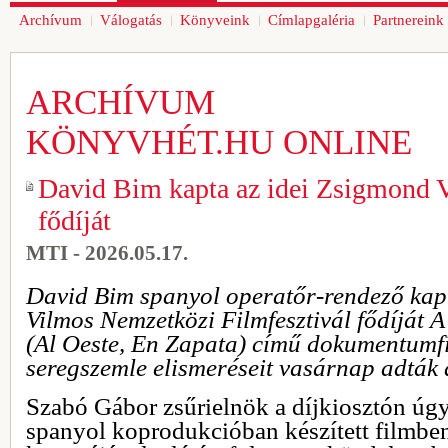
Archívum
Válogatás
Könyveink
Címlapgaléria
Partnereink
ARCHÍVUM
KÖNYVHÉT.HU ONLINE
David Bim kapta az idei Zsigmond V
fődíját
MTI - 2026.05.17.
David Bim spanyol operatőr-rendező kap
Vilmos Nemzetközi Filmfesztivál fődíját
(Al Oeste, En Zapata) című dokumentumfi
seregszemle elismeréseit vasárnap adták 
Szabó Gábor zsűrielnök a díjkiosztón úgy
spanyol koprodukcióban készített filmb