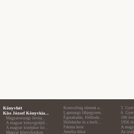
Könyvhét
Kontrolling elemek a...
5. Gye
Lapmargó lábjegyzete...
6. Gye
Kiss József Könyvkia...
Égszakadás, földindu...
100 éve 
Magyarországi ötvösj...
Hófehérke és a berli...
1956 öt
A magyar könyvgyűjtő...
Fátima keze
A magya
A magyar középkor kö...
Amelia titkai
Az irod
Magyar könyvlexikon