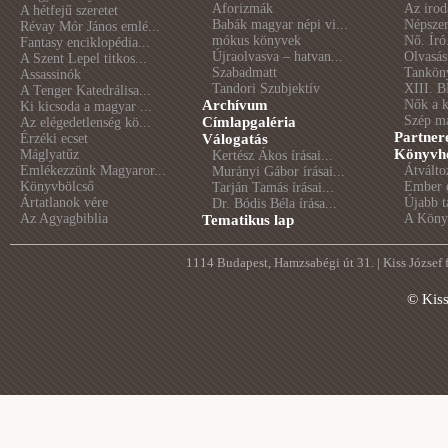
Aforizmák
Az irod
A hétfejű szeretet
Babák magyar népi vi...
Népszer
Révay Mór János emlé...
mókus könyvek
Nő. Író
Fantasy enciklopédia...
Újraolvasva – hatvan...
Olvasás
A Szent Lepel titkos...
Szabadmatt
Tankön
Assassinók
Tandori Szubjektív
XIII. B
A Tenger Katedrálisa...
Archívum
Nők a 
Ki kicsoda a magyar ...
Szép m
Címlapgaléria
Az elégedetlenség kö...
Partner
Érzéki ecset
Válogatás
Könyvhé
Máglyatűz
Kertész Ákos írásai...
Emlékezzünk Magyaror...
Átválto
Murányi Gábor írásai...
Könyvbölcső
Ember é
Tarján Tamás írásai...
Ártatlanok vére
Újabb t
Dr. Bódis Béla írása...
Az Agyagbiblia
A Könyv
Tematikus lap
1114 Budapest, Hamzsabégi út 31. | Kiss József
© Kis