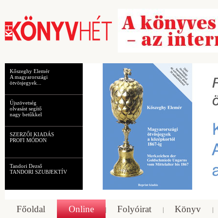
Kőszeghy Elemér
A magyarországi
ötvösjegyek...
Újszövetség
olvasást segítő
nagy betűkkel
SZERZŐI KIADÁS
PROFI MÓDON
Tandori Dezső
TANDORI SZUBJEKTÍV
Főoldal
Online
Folyóirat
Könyv