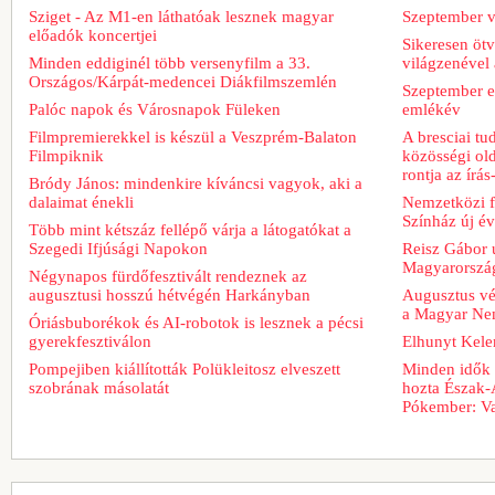
Sziget - Az M1-en láthatóak lesznek magyar
Szeptember v
előadók koncertjei
Sikeresen ötv
Minden eddiginél több versenyfilm a 33.
világzenével 
Országos/Kárpát-medencei Diákfilmszemlén
Szeptember e
Palóc napok és Városnapok Füleken
emlékév
Filmpremierekkel is készül a Veszprém-Balaton
A bresciai t
Filmpiknik
közösségi old
rontja az írá
Bródy János: mindenkire kíváncsi vagyok, aki a
dalaimat énekli
Nemzetközi fe
Színház új é
Több mint kétszáz fellépő várja a látogatókat a
Szegedi Ifjúsági Napokon
Reisz Gábor ú
Magyarorszá
Négynapos fürdőfesztivált rendeznek az
augusztusi hosszú hétvégén Harkányban
Augusztus vég
a Magyar Nem
Óriásbuborékok és AI-robotok is lesznek a pécsi
gyerekfesztiválon
Elhunyt Kele
Pompejiben kiállították Polükleitosz elveszett
Minden idők 
szobrának másolatát
hozta Észak-
Pókember: Va