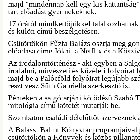
majd "mindennap kell egy kis kattantság
tart előadást gyermekeknek.
17 órától mindkettőjükkel találkozhatnak
és külön című beszélgetésen.
Csütörtökön Fűzfa Balázs osztja meg gond
előadása címe Jókai, a Netflix és a Kősz
Az irodalomtörténész - aki egyben a Salgó
irodalmi, művészeti és közéleti folyóirat 
majd be a Palócföld folyóirat legújabb s
részt vesz Süth Gabriella szerkesztő is.
Pénteken a salgótarjáni kötődésű Szabó T
mitológia című kötetét mutatják be.
Szombaton családi délelőttöt szerveznek 
A Balassi Bálint Könyvtár programjaiva
csütörtökön a Könyvek és közös pillanat