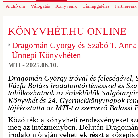
Archívum
Válogatás
Könyveink
Címlapgaléria
Partnereink
KÖNYVHÉT.HU ONLINE
Dragomán György és Szabó T. Anna a
Ünnepi Könyvhéten
MTI - 2025.06.10.
Dragomán György íróval és feleségével, S
Fűzfa Balázs irodalomtörténésszel és Sza
találkozhatnak az érdeklődők Salgótarjá
Könyvhét és 24. Gyermekkönyvnapok rend
tájékoztatta az MTI-t a szervező Balassi 
Közölték: a könyvheti rendezvényeket sz
meg az intézményben. Délután Dragomá
irodalom óráján vehetnek részt a középis