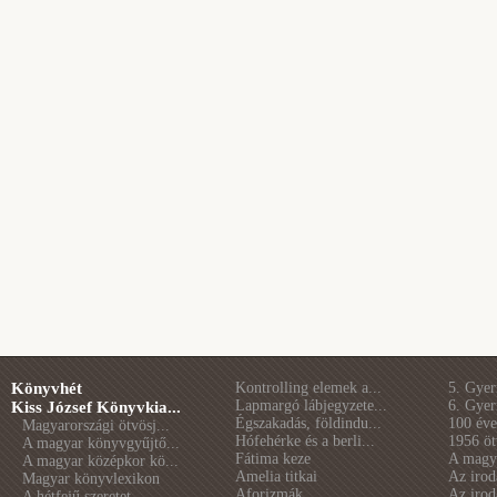
Könyvhét
Kontrolling elemek a...
5. Gye
Lapmargó lábjegyzete...
6. Gye
Kiss József Könyvkia...
Égszakadás, földindu...
100 éve 
Magyarországi ötvösj...
Hófehérke és a berli...
1956 öt
A magyar könyvgyűjtő...
Fátima keze
A magya
A magyar középkor kö...
Amelia titkai
Az irod
Magyar könyvlexikon
Aforizmák
Az irod
A hétfejű szeretet