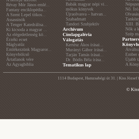
Babák magyar népi vi...
Népszer
Révay Mór János emlé...
mókus könyvek
Nő. Író
Fantasy enciklopédia...
Újraolvasva – hatvan...
Olvasás
A Szent Lepel titkos...
Szabadmatt
Tankön
Assassinók
Tandori Szubjektív
XIII. B
A Tenger Katedrálisa...
Archívum
Nők a 
Ki kicsoda a magyar ...
Szép m
Címlapgaléria
Az elégedetlenség kö...
Partner
Érzéki ecset
Válogatás
Könyvhé
Máglyatűz
Kertész Ákos írásai...
Emlékezzünk Magyaror...
Átválto
Murányi Gábor írásai...
Könyvbölcső
Ember é
Tarján Tamás írásai...
Ártatlanok vére
Újabb t
Dr. Bódis Béla írása...
Az Agyagbiblia
A Könyv
Tematikus lap
1114 Budapest, Hamzsabégi út 31. | Kiss József
© Kis