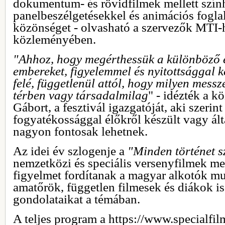
dokumentum- és rövidfilmek mellett szín
panelbeszélgetésekkel és animációs foglal
közönséget - olvasható a szervezők MTI-he
közleményében.
"Ahhoz, hogy megérthessük a különböző é
embereket, figyelemmel és nyitottsággal k
felé, függetlenül attól, hogy milyen mess
térben vagy társadalmilag
" - idézték a 
Gábort, a fesztivál igazgatóját, aki szerin
fogyatékossággal élőkről készült vagy ált
nagyon fontosak lehetnek.
Az idei év szlogenje a
"Minden történet s
nemzetközi és speciális versenyfilmek mel
figyelmet fordítanak a magyar alkotók mu
amatőrök, független filmesek és diákok i
gondolataikat a témában.
A teljes program a https://www.specialfilm