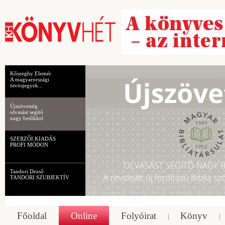
Kőszeghy Elemér
A magyarországi
ötvösjegyek...
Újszövetség
olvasást segítő
nagy betűkkel
SZERZŐI KIADÁS
PROFI MÓDON
Tandori Dezső
TANDORI SZUBJEKTÍV
Főoldal
Online
Folyóirat
Könyv