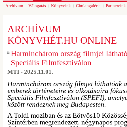
Archívum
Válogatás
Könyveink
Címlapgaléria
Partnereink
ARCHÍVUM
KÖNYVHÉT.HU ONLINE
Harminchárom ország filmjei láthat
Speciális Filmfesztiválon
MTI - 2025.11.01.
Harminchárom ország filmjei láthatóak a
emberek történeteire és alkotásaira fókus
Speciális Filmfesztiválon (SPEFI), amely
között rendeznek meg Budapesten.
A Toldi moziban és az Eötvös10 Közösség
Színtérben megrendezett, négynapos progr