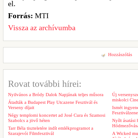
el.
Forrás:
MTI
Vissza az archívumba
Hozzászólás
Rovat további hírei:
Nyilvános a Bródy Dalok Napjának teljes műsora
Új versenysze
miskolci Cin
Átadták a Budapest Play Utcazene Fesztivál és
Verseny díjait
Ismét ingyene
Fesztiválzen
Négy templomi koncertet ad José Cura és Szamosi
Szabolcs a jövő héten
Nyílt ásatási
Hódmezővásá
Tarr Béla tiszteletére indít emlékprogramot a
Szarajevói Filmfesztivál
A Wicked musi