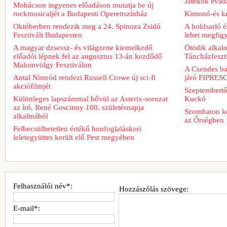
Játékok évad
Mohácson ingyenes előadáson mutatja be új
rockmusicaljét a Budapesti Operettszínház
Kimonó-és ke
Októberben rendezik meg a 24. Spinoza Zsidó
A holdsarló é
Fesztivált Budapesten
lehet megfig
A magyar dzsessz- és világzene kiemelkedő
Ötödik alkal
előadói lépnek fel az augusztus 13-án kezdődő
Táncházfeszt
Malomvölgy Fesztiválon
A Csendes bar
Antal Nimród rendezi Russell Crowe új sci-fi
járó FIPRESCI
akciófilmjét
Szeptembertől
Különleges lapszámmal bővül az Asterix-sorozat
Kuckó
az író, René Goscinny 100. születésnapja
Szombaton ke
alkalmából
az Őrségben
Felbecsülhetetlen értékű honfoglaláskori
leletegyüttes került elő Pest megyében
Felhasználói név*:
Hozzászólás szövege:
E-mail*: