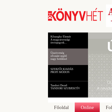
Kőszeghy Elemér
A magyarországi
ötvösjegyek...
Újszövetség
olvasást segítő
nagy betűkkel
SZERZŐI KIADÁS
PROFI MÓDON
Tandori Dezső
TANDORI SZUBJEKTÍV
Főoldal
Online
Fol