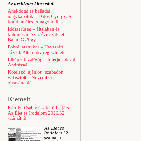
Az archívum kincseiből
Anekdotai és balladai
nagykabátok – Dalos György: A
körülmetélés. A nagy buli
Időszerűség – általában és
különösen. Száz éve született
Bálint György
Pokoli aranykor – Havasréti
József: Alternatív regiszterek
Elképzelt valóság – Interjú Jolsvai
Andrással
Kötelező, ajánlott, szabadon
választott – Novemberi
olvasónapló
Kiemelt
Károlyi Csaba: Csak körbe jársz –
Az Élet és Irodalom 2026/32.
számából
Az
Élet és
Irodalom
32.
számát a