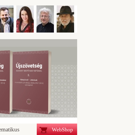
ematikus
WebShop