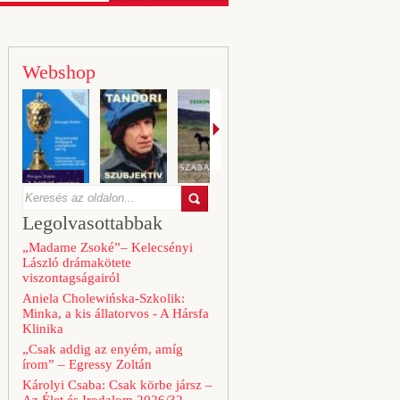
Webshop
Legolvasottabbak
„Madame Zsoké”– Kelecsényi
László drámakötete
viszontagságairól
Aniela Cholewińska-Szkolik:
Minka, a kis állatorvos - A Hársfa
Klinika
„Csak addig az enyém, amíg
írom” – Egressy Zoltán
Károlyi Csaba: Csak körbe jársz –