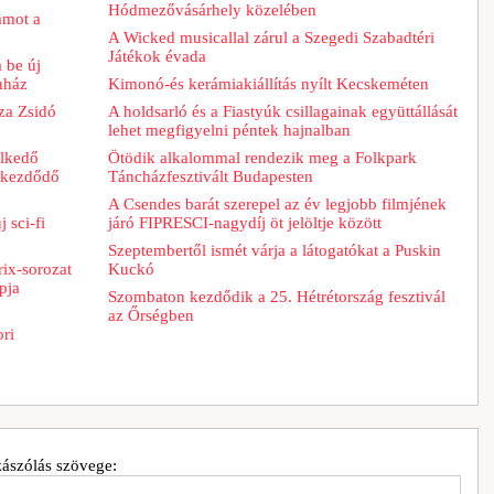
Hódmezővásárhely közelében
ramot a
A Wicked musicallal zárul a Szegedi Szabadtéri
Játékok évada
 be új
nház
Kimonó-és kerámiakiállítás nyílt Kecskeméten
za Zsidó
A holdsarló és a Fiastyúk csillagainak együttállását
lehet megfigyelni péntek hajnalban
elkedő
Ötödik alkalommal rendezik meg a Folkpark
n kezdődő
Táncházfesztivált Budapesten
A Csendes barát szerepel az év legjobb filmjének
 sci-fi
járó FIPRESCI-nagydíj öt jelöltje között
Szeptembertől ismét várja a látogatókat a Puskin
ix-sorozat
Kuckó
pja
Szombaton kezdődik a 25. Hétrétország fesztivál
az Őrségben
ori
ászólás szövege: