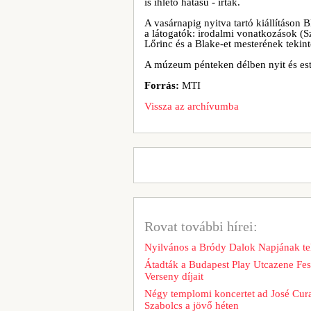
is ihlető hatású - írták.
A vasárnapig nyitva tartó kiállításon
a látogatók: irodalmi vonatkozások (Sz
Lőrinc és a Blake-et mesterének tekin
A múzeum pénteken délben nyit és este
Forrás:
MTI
Vissza az archívumba
Rovat további hírei:
Nyilvános a Bródy Dalok Napjának te
Átadták a Budapest Play Utcazene Fesz
Verseny díjait
Négy templomi koncertet ad José Cur
Szabolcs a jövő héten