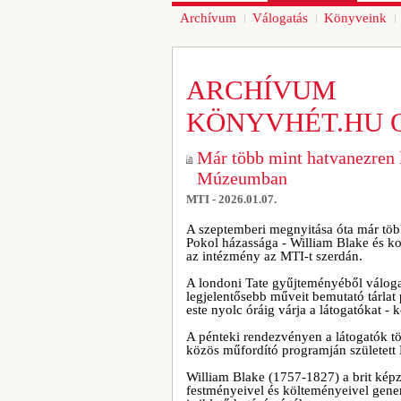
Archívum
Válogatás
Könyveink
ARCHÍVUM
KÖNYVHÉT.HU 
Már több mint hatvanezren l
Múzeumban
MTI - 2026.01.07.
A szeptemberi megnyitása óta már több
Pokol házassága - William Blake és ko
az intézmény az MTI-t szerdán.
A londoni Tate gyűjteményéből váloga
legjelentősebb műveit bemutató tárl
este nyolc óráig várja a látogatókat 
A pénteki rendezvényen a látogatók t
közös műfordító programján született 
William Blake (1757-1827) a brit képz
festményeivel és költeményeivel gener