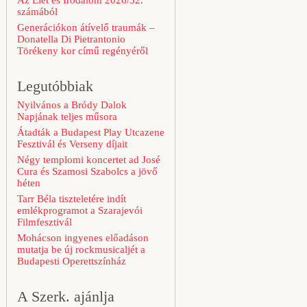
Az Élet és Irodalom 2026/32.
számából
Generációkon átívelő traumák –
Donatella Di Pietrantonio
Törékeny kor című regényéről
Legutóbbiak
Nyilvános a Bródy Dalok
Napjának teljes műsora
Átadták a Budapest Play Utcazene
Fesztivál és Verseny díjait
Négy templomi koncertet ad José
Cura és Szamosi Szabolcs a jövő
héten
Tarr Béla tiszteletére indít
emlékprogramot a Szarajevói
Filmfesztivál
Mohácson ingyenes előadáson
mutatja be új rockmusicaljét a
Budapesti Operettszínház
A Szerk. ajánlja