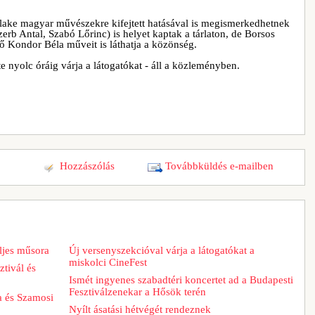
 Blake magyar művészekre kifejtett hatásával is megismerkedhetnek
erb Antal, Szabó Lőrinc) is helyet kaptak a tárlaton, de Borsos
tő Kondor Béla műveit is láthatja a közönség.
 nyolc óráig várja a látogatókat - áll a közleményben.
Hozzászólás
Továbbküldés e-mailben
ljes műsora
Új versenyszekcióval várja a látogatókat a
miskolci CineFest
tivál és
Ismét ingyenes szabadtéri koncertet ad a Budapesti
Fesztiválzenekar a Hősök terén
a és Szamosi
Nyílt ásatási hétvégét rendeznek