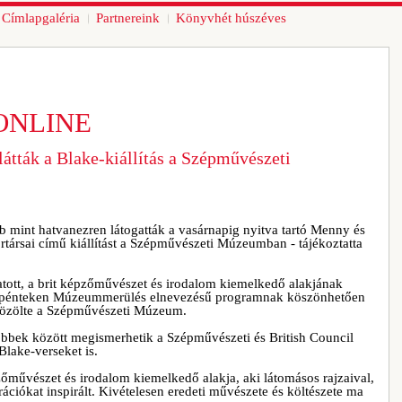
Címlapgaléria
Partnereink
Könyvhét húszéves
ONLINE
átták a Blake-kiállítás a Szépművészeti
 mint hatvanezren látogatták a vasárnapig nyitva tartó Menny és
rtársai című kiállítást a Szépművészeti Múzeumban - tájékoztatta
tott, a brit képzőművészet és irodalom kiemelkedő alakjának
at pénteken Múzeummerülés elnevezésű programnak köszönhetően
- közölte a Szépművészeti Múzeum.
öbbek között megismerhetik a Szépművészeti és British Council
Blake-verseket is.
őművészet és irodalom kiemelkedő alakja, aki látomásos rajzaival,
ációkat inspirált. Kivételesen eredeti művészete és költészete ma