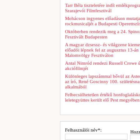
Tarr Béla tiszteletére indít emlékprog
Szarajevói Filmfesztivál
Mohácson ingyenes előadáson mutatja
rockmusicaljét a Budapesti Operettszí
Októberben rendezik meg a 24. Spino
Fesztivált Budapesten
A magyar dzsessz- és világzene kiem
előadói lépnek fel az augusztus 13-á
Malomvölgy Fesztiválon
Antal Nimród rendezi Russell Crowe új
akciófilmjét
Különleges lapszámmal bővül az Aster
az író, René Goscinny 100. születésna
alkalmából
Felbecsülhetetlen értékű honfoglalásk
leletegyüttes került elő Pest megyében
Felhasználói név*:
Hozz