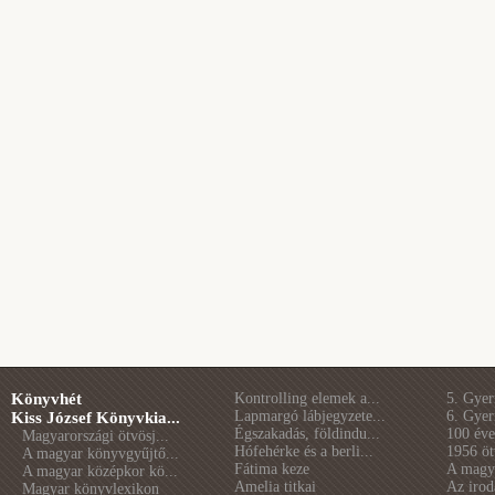
Könyvhét
Kontrolling elemek a...
5. Gye
Lapmargó lábjegyzete...
6. Gye
Kiss József Könyvkia...
Égszakadás, földindu...
100 éve 
Magyarországi ötvösj...
Hófehérke és a berli...
1956 öt
A magyar könyvgyűjtő...
Fátima keze
A magya
A magyar középkor kö...
Amelia titkai
Az irod
Magyar könyvlexikon