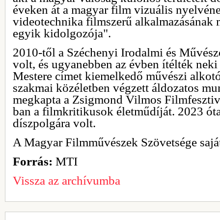
éveken át a magyar film vizuális nyelvéne
videotechnika filmszerű alkalmazásának m
egyik kidolgozója".
2010-től a Széchenyi Irodalmi és Művész
volt, és ugyanebben az évben ítélték ne
Mestere címet kiemelkedő művészi alkotó
szakmai közéletben végzett áldozatos mun
megkapta a Zsigmond Vilmos Filmfesztivá
ban a filmkritikusok életműdíját. 2023 ót
díszpolgára volt.
A Magyar Filmművészek Szövetsége saját 
Forrás:
MTI
Vissza az archívumba