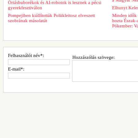
Óriásbuborékok és AI-robotok is lesznek a pécsi
gyerekfesztiválon
Elhunyt Kele
Pompejiben kiállították Polükleitosz elveszett
Minden idők 
szobrának másolatát
hozta Észak-
Pókember: Va
Felhasználói név*:
Hozzászólás szövege:
E-mail*: