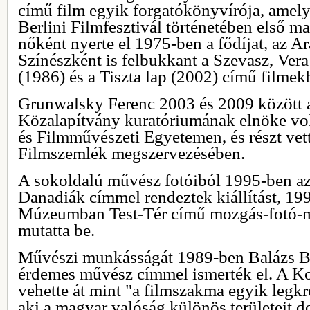
című film egyik forgatókönyvírója, amely
Berlini Filmfesztivál történetében első m
nőként nyerte el 1975-ben a fődíjat, az 
Színészként is felbukkant a Szevasz, Vera
(1986) és a Tiszta lap (2002) című filmek
Grunwalsky Ferenc 2003 és 2009 között
Közalapítvány kuratóriumának elnöke volt
és Filmművészeti Egyetemen, és részt vet
Filmszemlék megszervezésében.
A sokoldalú művész fotóiból 1995-ben 
Danadiák címmel rendeztek kiállítást, 1
Múzeumban Test-Tér című mozgás-fotó-m
mutatta be.
Művészi munkásságát 1989-ben Balázs Bé
érdemes művész címmel ismerték el. A Ko
vehette át mint "a filmszakma egyik legk
aki a magyar valóság különös területeit d