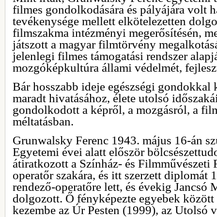
filmes gondolkodására és pályájára volt ha
tevékenysége mellett elkötelezetten dolg
filmszakma intézményi megerősítésén, me
játszott a magyar filmtörvény megalkotásá
jelenlegi filmes támogatási rendszer alapjá
mozgóképkultúra állami védelmét, fejleszt
Bár hosszabb ideje egészségi gondokkal 
maradt hivatásához, élete utolsó időszakái
gondolkodott a képről, a mozgásról, a fil
méltatásban.
Grunwalsky Ferenc 1943. május 16-án szü
Egyetemi évei alatt először bölcsészettu
átiratkozott a Színház- és Filmművészeti 
operatőr szakára, és itt szerzett diplomá
rendező-operatőre lett, és évekig Jancsó
dolgozott. Ő fényképezte egyebek között
kezembe az Úr Pesten (1999), az Utolsó v