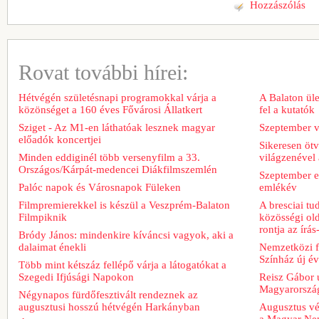
Hozzászólás
Rovat további hírei:
Hétvégén születésnapi programokkal várja a
A Balaton üle
közönséget a 160 éves Fővárosi Állatkert
fel a kutatók
Sziget - Az M1-en láthatóak lesznek magyar
Szeptember v
előadók koncertjei
Sikeresen ötv
Minden eddiginél több versenyfilm a 33.
világzenével 
Országos/Kárpát-medencei Diákfilmszemlén
Szeptember e
Palóc napok és Városnapok Füleken
emlékév
Filmpremierekkel is készül a Veszprém-Balaton
A bresciai t
Filmpiknik
közösségi old
rontja az írá
Bródy János: mindenkire kíváncsi vagyok, aki a
dalaimat énekli
Nemzetközi fe
Színház új é
Több mint kétszáz fellépő várja a látogatókat a
Szegedi Ifjúsági Napokon
Reisz Gábor ú
Magyarorszá
Négynapos fürdőfesztivált rendeznek az
augusztusi hosszú hétvégén Harkányban
Augusztus vég
a Magyar Nem