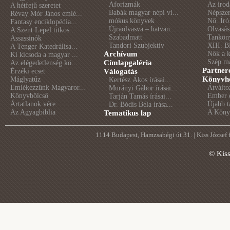
Aforizmák
Az irod
A hétfejű szeretet
Babák magyar népi vi...
Népszer
Révay Mór János emlé...
mókus könyvek
Nő. Író
Fantasy enciklopédia...
Újraolvasva – hatvan...
Olvasás
A Szent Lepel titkos...
Szabadmatt
Tankön
Assassinók
Tandori Szubjektív
XIII. B
A Tenger Katedrálisa...
Archívum
Nők a 
Ki kicsoda a magyar ...
Szép m
Címlapgaléria
Az elégedetlenség kö...
Partner
Érzéki ecset
Válogatás
Könyvhé
Máglyatűz
Kertész Ákos írásai...
Emlékezzünk Magyaror...
Átválto
Murányi Gábor írásai...
Könyvbölcső
Ember é
Tarján Tamás írásai...
Ártatlanok vére
Újabb t
Dr. Bódis Béla írása...
Az Agyagbiblia
A Könyv
Tematikus lap
1114 Budapest, Hamzsabégi út 31. | Kiss József
© Kis