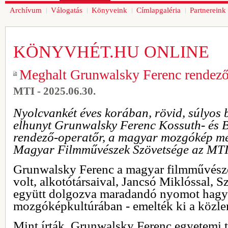
Archívum
Válogatás
Könyveink
Címlapgaléria
Partnereink
KÖNYVHÉT.HU ONLINE
Meghalt Grunwalsky Ferenc rendező
MTI - 2025.06.30.
Nyolcvankét éves korában, rövid, súlyos 
elhunyt Grunwalsky Ferenc Kossuth- és B
rendező-operatőr, a magyar mozgókép mes
Magyar Filmművészek Szövetsége az MTI-
Grunwalsky Ferenc a magyar filmművésze
volt, alkotótársaival, Jancsó Miklóssal,
együtt dolgozva maradandó nyomot hagy
mozgóképkultúrában - emelték ki a közl
Mint írták, Grunwalsky Ferenc egyetemi 