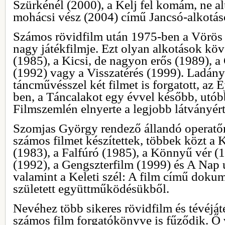
Szürkénél (2000), a Kelj fel komám, ne al
mohácsi vész (2004) című Jancsó-alkotáso
Számos rövidfilm után 1975-ben a Vörös 
nagy játékfilmje. Ezt olyan alkotások köv
(1985), a Kicsi, de nagyon erős (1989), a
(1992) vagy a Visszatérés (1999). Ladán
táncművésszel két filmet is forgatott, az 
ben, a Táncalakot egy évvel később, utó
Filmszemlén elnyerte a legjobb látványért 
Szomjas György rendező állandó operatőr
számos filmet készítettek, többek közt a K
(1983), a Falfúró (1985), a Könnyű vér (
(1992), a Gengszterfilm (1999) és A Nap u
valamint a Keleti szél: A film című dok
született együttműködésükből.
Nevéhez több sikeres rövidfilm és tévéját
számos film forgatókönyve is fűződik. Ő