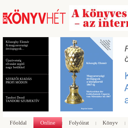
Kőszeghy Elemér
A magyarországi
ötvösjegyek...
Újszövetség
olvasást segítő
nagy betűkkel
SZERZŐI KIADÁS
PROFI MÓDON
Tandori Dezső
TANDORI SZUBJEKTÍV
Főoldal
Online
Folyóirat
Könyv