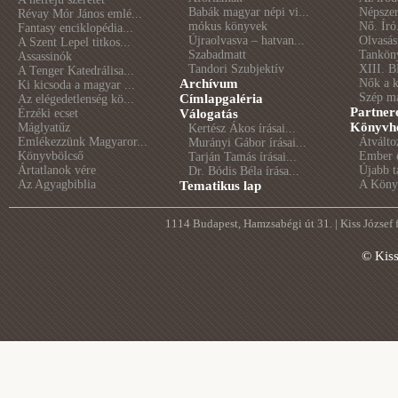
Babák magyar népi vi...
Népszer
Révay Mór János emlé...
mókus könyvek
Nő. Író
Fantasy enciklopédia...
Újraolvasva – hatvan...
Olvasás
A Szent Lepel titkos...
Szabadmatt
Tankön
Assassinók
Tandori Szubjektív
XIII. B
A Tenger Katedrálisa...
Archívum
Nők a 
Ki kicsoda a magyar ...
Szép m
Címlapgaléria
Az elégedetlenség kö...
Partner
Érzéki ecset
Válogatás
Könyvhé
Máglyatűz
Kertész Ákos írásai...
Emlékezzünk Magyaror...
Átválto
Murányi Gábor írásai...
Könyvbölcső
Ember é
Tarján Tamás írásai...
Ártatlanok vére
Újabb t
Dr. Bódis Béla írása...
Az Agyagbiblia
A Könyv
Tematikus lap
1114 Budapest, Hamzsabégi út 31. | Kiss József
© Kis