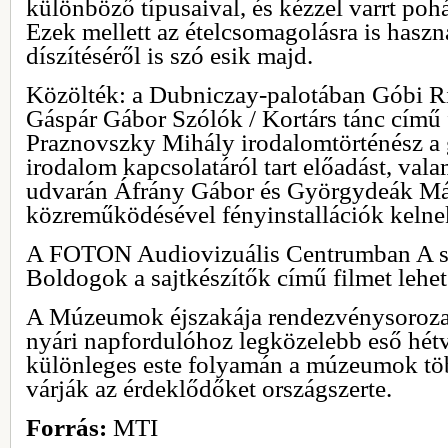
különböző típusaival, és kézzel varrt pohá
Ezek mellett az ételcsomagolásra is haszn
díszítéséről is szó esik majd.
Közölték: a Dubniczay-palotában Góbi Ri
Gáspár Gábor Szólók / Kortárs tánc című 
Praznovszky Mihály irodalomtörténész a 
irodalom kapcsolatáról tart előadást, vala
udvarán Áfrány Gábor és Györgydeák M
közreműködésével fényinstallációk kelnek
A FOTON Audiovizuális Centrumban A sz
Boldogok a sajtkészítők című filmet lehe
A Múzeumok éjszakája rendezvénysoroza
nyári napfordulóhoz legközelebb eső hétv
különleges este folyamán a múzeumok tö
várják az érdeklődőket országszerte.
Forrás:
MTI