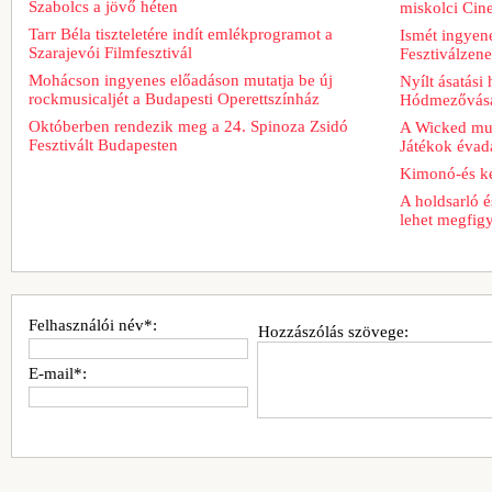
Szabolcs a jövő héten
miskolci Cin
Tarr Béla tiszteletére indít emlékprogramot a
Ismét ingyene
Szarajevói Filmfesztivál
Fesztiválzen
Mohácson ingyenes előadáson mutatja be új
Nyílt ásatási
rockmusicaljét a Budapesti Operettszínház
Hódmezővásá
Októberben rendezik meg a 24. Spinoza Zsidó
A Wicked musi
Fesztivált Budapesten
Játékok évad
Kimonó-és ke
A holdsarló é
lehet megfig
Felhasználói név*:
Hozzászólás szövege:
E-mail*: