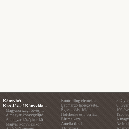
Könyvhét
Kontrolling elemek a...
5. Gye
Lapmargó lábjegyzete...
6. Gye
Kiss József Könyvkia...
Égszakadás, földindu...
100 éve 
Magyarországi ötvösj...
Hófehérke és a berli...
1956 öt
A magyar könyvgyűjtő...
Fátima keze
A magya
A magyar középkor kö...
Amelia titkai
Az irod
Magyar könyvlexikon
Aforizmák
Az irod
A hétfejű szeretet