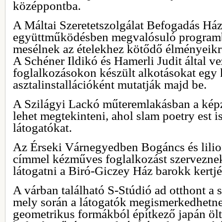
középpontba.
A Máltai Szeretetszolgálat Befogadás Ház
együttműködésben megvalósuló programb
mesélnek az ételekhez kötődő élményeikrő
A Schéner Ildikó és Hamerli Judit által ve
foglalkozásokon készült alkotásokat egy
asztalinstallációként mutatják majd be.
A Szilágyi Lackó műteremlakásban a kép
lehet megtekinteni, ahol slam poetry est i
látogatókat.
Az Érseki Várnegyedben Bogáncs és lili
címmel kézműves foglalkozást szerveznek
látogatni a Biró-Giczey Ház barokk kertjét
A várban található S-Stúdió ad otthont a 
mely során a látogatók megismerkedhetne
geometrikus formákból építkező japán ölt