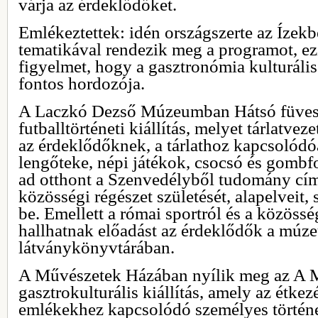
várja az érdeklődőket.
Emlékeztettek: idén országszerte az Ízekbe
tematikával rendezik meg a programot, ezz
figyelmet, hogy a gasztronómia kulturáli
fontos hordozója.
A Laczkó Dezső Múzeumban Hátsó füves 
futballtörténeti kiállítás, melyet tárlatve
az érdeklődőknek, a tárlathoz kapcsolódó
lengőteke, népi játékok, csocsó és gombf
ad otthont a Szenvedélyből tudomány cím
közösségi régészet születését, alapelveit, 
be. Emellett a római sportról és a közössé
hallhatnak előadást az érdeklődők a múz
látványkönyvtárában.
A Művészetek Házában nyílik meg az A M
gasztrokulturális kiállítás, amely az étke
emlékekhez kapcsolódó személyes történe