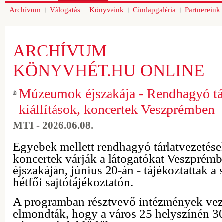
Archívum
Válogatás
Könyveink
Címlapgaléria
Partnereink
ARCHÍVUM
KÖNYVHÉT.HU ONLINE
Múzeumok éjszakája - Rendhagyó tár
kiállítások, koncertek Veszprémben
MTI - 2026.06.08.
Egyebek mellett rendhagyó tárlatvezetések
koncertek várják a látogatókat Veszpré
éjszakáján, június 20-án - tájékoztattak a
hétfői sajtótájékoztatón.
A programban résztvevő intézmények veze
elmondták, hogy a város 25 helyszínén 30