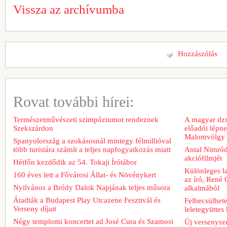
Vissza az archívumba
Hozzászólás
Rovat további hírei:
Természetművészeti szimpóziumot rendeznek
A magyar dzs
Szekszárdon
előadói lépn
Malomvölgy 
Spanyolország a szokásosnál mintegy félmillióval
több turistára számít a teljes napfogyatkozás miatt
Antal Nimród 
akciófilmjét
Hétfőn kezdődik az 54. Tokaji Írótábor
Különleges l
160 éves lett a Fővárosi Állat- és Növénykert
az író, René 
Nyilvános a Bródy Dalok Napjának teljes műsora
alkalmából
Átadták a Budapest Play Utcazene Fesztivál és
Felbecsülhete
Verseny díjait
leletegyüttes
Négy templomi koncertet ad José Cura és Szamosi
Új versenysze