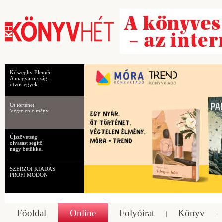
Kőszeghy Elemér
A magyarországi
ötvösjegyek...
Öt történet
Végtelen élmény
Újszövetség
olvasást segítő
nagy betűkkel
SZERZŐI KIADÁS
PROFI MÓDON
Főoldal
Online
Folyóirat
Könyv