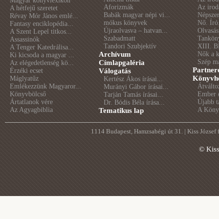
Magyar könyvlexikon
Aforizmák
Az irod
A hétfejű szeretet
Babák magyar népi vi...
Népszer
Révay Mór János emlé...
mókus könyvek
Nő. Író
Fantasy enciklopédia...
Újraolvasva – hatvan...
Olvasás
A Szent Lepel titkos...
Szabadmatt
Tankön
Assassinók
Tandori Szubjektív
XIII. B
A Tenger Katedrálisa...
Archívum
Nők a 
Ki kicsoda a magyar ...
Szép m
Címlapgaléria
Az elégedetlenség kö...
Partner
Érzéki ecset
Válogatás
Könyvhé
Máglyatűz
Kertész Ákos írásai...
Emlékezzünk Magyaror...
Átválto
Murányi Gábor írásai...
Könyvbölcső
Ember é
Tarján Tamás írásai...
Ártatlanok vére
Újabb t
Dr. Bódis Béla írása...
Az Agyagbiblia
A Könyv
Tematikus lap
1114 Budapest, Hamzsabégi út 31. | Kiss József
© Kis