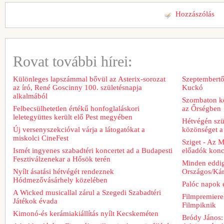
Hozzászólás
Rovat további hírei:
Különleges lapszámmal bővül az Asterix-sorozat
Szeptembertől
az író, René Goscinny 100. születésnapja
Kuckó
alkalmából
Szombaton ke
Felbecsülhetetlen értékű honfoglaláskori
az Őrségben
leletegyüttes került elő Pest megyében
Hétvégén szü
Új versenyszekcióval várja a látogatókat a
közönséget a 
miskolci CineFest
Sziget - Az 
Ismét ingyenes szabadtéri koncertet ad a Budapesti
előadók konce
Fesztiválzenekar a Hősök terén
Minden eddig
Nyílt ásatási hétvégét rendeznek
Országos/Kár
Hódmezővásárhely közelében
Palóc napok 
A Wicked musicallal zárul a Szegedi Szabadtéri
Filmpremiere
Játékok évada
Filmpiknik
Kimonó-és kerámiakiállítás nyílt Kecskeméten
Bródy János: