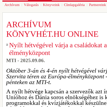
Archívum
Válogatás
Könyveink
Címlapgaléria
Partnereink
ARCHÍVUM
KÖNYVHÉT.HU ONLINE
Nyílt hétvégével várja a családokat 
élményközpont
MTI - 2025.09.06.
Október 3-án és 4-én nyílt hétvégével vár
Szervita téren az Európa-élményközpont -
pénteken az MTI-t.
A nyílt hétvége kapcsán a szervezők azt í
Unióhoz és Dánia soros elnökségéhez is 
programokkal és kvízjátékokkal készülne