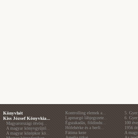
Könyvhét
Kontrolling elemek a...
5. Gye
Lapmargó lábjegyzete...
6. Gye
Kiss József Könyvkia...
Égszakadás, földindu...
100 éve 
Magyarországi ötvösj...
Hófehérke és a berli...
1956 öt
A magyar könyvgyűjtő...
Fátima keze
A magya
A magyar középkor kö...
Amelia titkai
Az irod