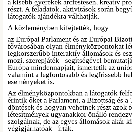
a kisebb gyerekek arcfestésen, kreatív 
részt. A feladatok, aktivitások során begyű
látogatók ajándékra válthatják.
A közleményben kifejtették, hogy
az Európai Parlament és az Európai Bizot
fővárosában olyan élményközpontokat lét
legkorszerűbb interaktív állomások és es
mozi, szerepjáték - segítségével bemutat
Európa mindennapjait, ismertetik az unió
valamint a legfontosabb és legfrissebb hel
eseményeket is.
Az élményközpontokban a látogatók felf
érintik őket a Parlament, a Bizottság és a 
döntések és hogyan vehetnek részt azok 
létesítmények ugyanakkor önálló rendezv
szolgálnak, de az egyes állomások akár kiá
végigjárhatóak - írták.