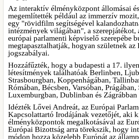
Az interaktív élményközpont állomásai és
megemlítették például az immerzív mozit,
egy "rövidfilm segítségével kalandozhatn
intézmények világában", a szerepjátékot,
európai parlamenti képviselő szerepébe b
megtapasztalhatják, hogyan születnek az
jogszabályai.
Hozzáfűzték, hogy a budapesti a 17. ilye
létesítmények találhatóak Berlinben, Lju
Strasbourgban, Koppenhágában, Tallinban
Rómában, Bécsben, Varsóban, Prágában,
Luxemburgban, Dublinban és Zágrábban 
Idézték Lővei Andreát, az Európai Parla
Kapcsolattartó Irodájának vezetőjét, aki 
élményközpontok megalkotásával az Euró
Európai Bizottság arra törekszik, hogy in
módon hozza közelebb Európát az államp