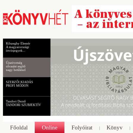
Kőszeghy Elemér
A magyarországi
ötvösjegyek...
Újszövetség
olvasást segítő
nagy betűkkel
SZERZŐI KIADÁS
PROFI MÓDON
Tandori Dezső
TANDORI SZUBJEKTÍV
Főoldal
Online
Folyóirat
Könyv