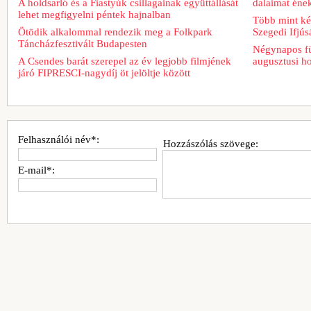
A holdsarló és a Fiastyúk csillagainak együttállását
dalaimat ének
lehet megfigyelni péntek hajnalban
Több mint két
Ötödik alkalommal rendezik meg a Folkpark
Szegedi Ifjú
Táncházfesztivált Budapesten
Négynapos fü
A Csendes barát szerepel az év legjobb filmjének
augusztusi h
járó FIPRESCI-nagydíj öt jelöltje között
Felhasználói név*:
Hozzászólás szövege:
E-mail*: