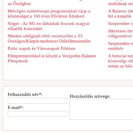
az Őrségben
szobrának má
Hétvégén születésnapi programokkal várja a
A Balaton üle
közönséget a 160 éves Fővárosi Állatkert
fel a kutatók
Sziget - Az M1-en láthatóak lesznek magyar
Szeptember v
előadók koncertjei
Sikeresen ötv
Minden eddiginél több versenyfilm a 33.
világzenével 
Országos/Kárpát-medencei Diákfilmszemlén
Szeptember e
Palóc napok és Városnapok Füleken
emlékév
Filmpremierekkel is készül a Veszprém-Balaton
A bresciai t
Filmpiknik
közösségi old
rontja az írá
Felhasználói név*:
Hozzászólás szövege:
E-mail*: