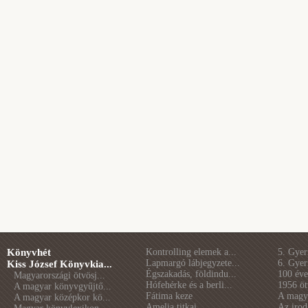
Könyvhét
Kontrolling elemek a...
5. Gye
Lapmargó lábjegyzete...
6. Gye
Kiss József Könyvkia...
Égszakadás, földindu...
100 éve 
Magyarországi ötvösj...
Hófehérke és a berli...
1956 öt
A magyar könyvgyűjtő...
Fátima keze
A magya
A magyar középkor kö...
Amelia titkai
Az irod