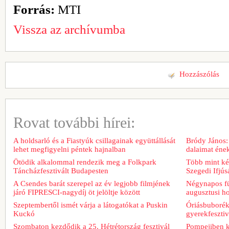
Forrás:
MTI
Vissza az archívumba
Hozzászólás
Rovat további hírei:
A holdsarló és a Fiastyúk csillagainak együttállását
Bródy János:
lehet megfigyelni péntek hajnalban
dalaimat ének
Ötödik alkalommal rendezik meg a Folkpark
Több mint két
Táncházfesztivált Budapesten
Szegedi Ifjú
A Csendes barát szerepel az év legjobb filmjének
Négynapos fü
járó FIPRESCI-nagydíj öt jelöltje között
augusztusi h
Szeptembertől ismét várja a látogatókat a Puskin
Óriásbuboréko
Kuckó
gyerekfeszti
Szombaton kezdődik a 25. Hétrétország fesztivál
Pompejiben ki