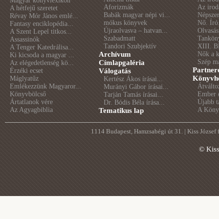
Magyar könyvlexikon
Aforizmák
Az irod
A hétfejű szeretet
Babák magyar népi vi...
Népszer
Révay Mór János emlé...
mókus könyvek
Nő. Író
Fantasy enciklopédia...
Újraolvasva – hatvan...
Olvasás
A Szent Lepel titkos...
Szabadmatt
Tankön
Assassinók
Tandori Szubjektív
XIII. B
A Tenger Katedrálisa...
Archívum
Nők a 
Ki kicsoda a magyar ...
Szép m
Címlapgaléria
Az elégedetlenség kö...
Partner
Érzéki ecset
Válogatás
Könyvhé
Máglyatűz
Kertész Ákos írásai...
Emlékezzünk Magyaror...
Átválto
Murányi Gábor írásai...
Könyvbölcső
Ember é
Tarján Tamás írásai...
Ártatlanok vére
Újabb t
Dr. Bódis Béla írása...
Az Agyagbiblia
A Könyv
Tematikus lap
1114 Budapest, Hamzsabégi út 31. | Kiss József
© Kis