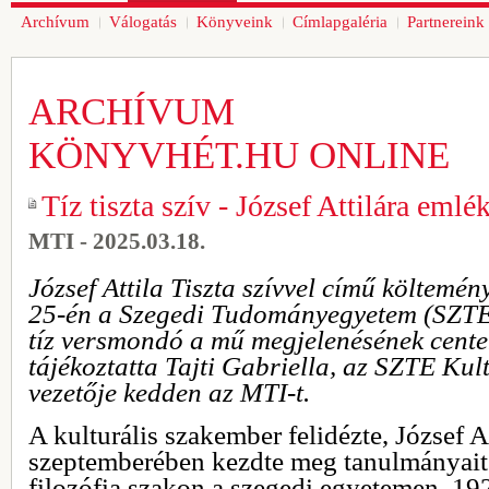
Archívum
Válogatás
Könyveink
Címlapgaléria
Partnereink
ARCHÍVUM
KÖNYVHÉT.HU ONLINE
Tíz tiszta szív - József Attilára em
MTI - 2025.03.18.
József Attila Tiszta szívvel című költemén
25-én a Szegedi Tudományegyetem (SZTE) 
tíz versmondó a mű megjelenésének cent
tájékoztatta Tajti Gabriella, az SZTE Kul
vezetője kedden az MTI-t.
A kulturális szakember felidézte, József A
szeptemberében kezdte meg tanulmányait
filozófia szakon a szegedi egyetemen. 19