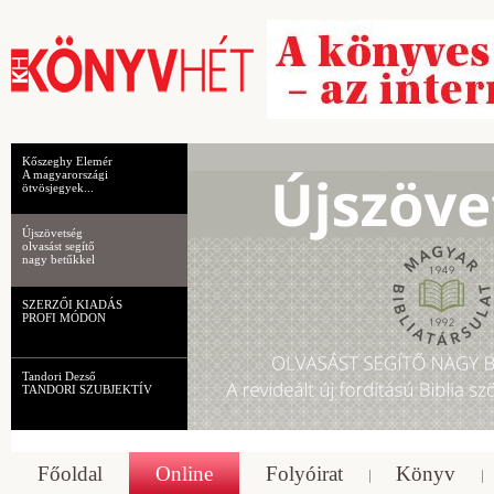
Kőszeghy Elemér
A magyarországi
ötvösjegyek...
Újszövetség
olvasást segítő
nagy betűkkel
SZERZŐI KIADÁS
PROFI MÓDON
Tandori Dezső
TANDORI SZUBJEKTÍV
Főoldal
Online
Folyóirat
Könyv