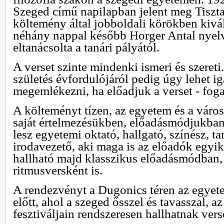
Szeged című napilapban jelent meg Tiszta
költemény által jobboldali körökben kivált
néhány nappal később Horger Antal nyel
eltanácsolta a tanári pályától.
A verset szinte mindenki ismeri és szeret
születés évfordulójáról pedig úgy lehet 
megemlékezni, ha előadjuk a verset - foga
A költeményt tízen, az egyetem és a váro
saját értelmezésükben, előadásmódjukba
lesz egyetemi oktató, hallgató, színész, ta
irodavezető, aki maga is az előadók egyik
hallható majd klasszikus előadásmódban,
ritmusversként is.
A rendezvényt a Dugonics téren az egyet
előtt, ahol a szeged ősszel és tavasszal, a
fesztiváljain rendszeresen hallhatnak vers