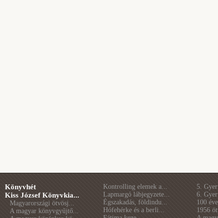
Könyvhét
Kontrolling elemek a...
5. Gye
Lapmargó lábjegyzete...
6. Gye
Kiss József Könyvkia...
Égszakadás, földindu...
100 éve 
Magyarországi ötvösj...
Hófehérke és a berli...
1956 öt
A magyar könyvgyűjtő...
Fátima keze
A magya