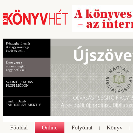
Kőszeghy Elemér
A magyarországi
ötvösjegyek...
Újszövetség
olvasást segítő
nagy betűkkel
SZERZŐI KIADÁS
PROFI MÓDON
Tandori Dezső
TANDORI SZUBJEKTÍV
Főoldal
Online
Folyóirat
Könyv