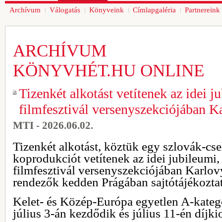
Archívum
Válogatás
Könyveink
Címlapgaléria
Partnereink
ARCHÍVUM
KÖNYVHÉT.HU ONLINE
Tizenkét alkotást vetítenek az idei 
filmfesztivál versenyszekciójában K
MTI - 2026.06.02.
Tizenkét alkotást, köztük egy szlovák-c
koprodukciót vetítenek az idei jubileumi
filmfesztivál versenyszekciójában Karlov
rendezők kedden Prágában sajtótájékozta
Kelet- és Közép-Európa egyetlen A-kateg
július 3-án kezdődik és július 11-én díjki