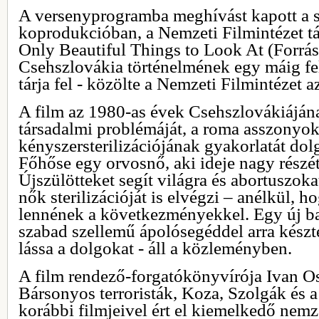
A versenyprogramba meghívást kapott a 
koprodukcióban, a Nemzeti Filmintézet t
Only Beautiful Things to Look At (Forrá
Csehszlovákia történelmének egy máig fel
tárja fel - közölte a Nemzeti Filmintézet 
A film az 1980-as évek Csehszlovákiáján
társadalmi problémáját, a roma asszonyo
kényszersterilizációjának gyakorlatát dolg
Főhőse egy orvosnő, aki ideje nagy részét
Újszülötteket segít világra és abortuszok
nők sterilizációját is elvégzi – anélkül, h
lennének a következményekkel. Egy új bar
szabad szellemű ápolósegéddel arra készt
lássa a dolgokat - áll a közleményben.
A film rendező-forgatókönyvírója Ivan Os
Bársonyos terroristák, Koza, Szolgák és 
korábbi filmjeivel ért el kiemelkedő nemz