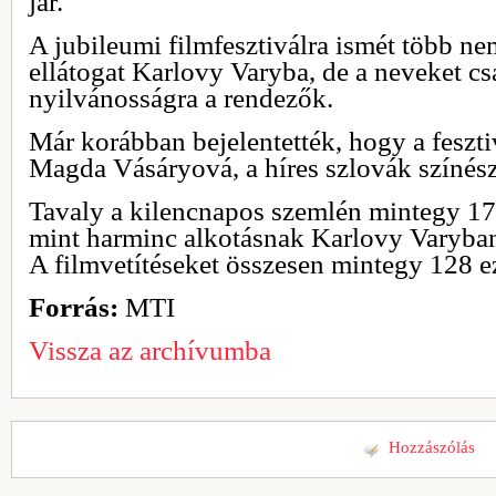
jár.
A jubileumi filmfesztiválra ismét több nem
ellátogat Karlovy Varyba, de a neveket c
nyilvánosságra a rendezők.
Már korábban bejelentették, hogy a feszti
Magda Vásáryová, a híres szlovák színés
Tavaly a kilencnapos szemlén mintegy 170 
mint harminc alkotásnak Karlovy Varyban 
A filmvetítéseket összesen mintegy 128 e
Forrás:
MTI
Vissza az archívumba
Hozzászólás