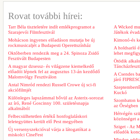
Rovat további hírei:
Tarr Béla tiszteletére indít emlékprogramot a
A Wicked musi
Szarajevói Filmfesztivál
Játékok évad
Mohácson ingyenes előadáson mutatja be új
Kimonó-és ke
rockmusicaljét a Budapesti Operettszínház
A holdsarló é
Októberben rendezik meg a 24. Spinoza Zsidó
lehet megfig
Fesztivált Budapesten
Ötödik alkal
A magyar dzsessz- és világzene kiemelkedő
Táncházfeszt
előadói lépnek fel az augusztus 13-án kezdődő
A Csendes bar
Malomvölgy Fesztiválon
járó FIPRESCI
Antal Nimród rendezi Russell Crowe új sci-fi
Szeptembertől
akciófilmjét
Kuckó
Különleges lapszámmal bővül az Asterix-sorozat
Szombaton ke
az író, René Goscinny 100. születésnapja
az Őrségben
alkalmából
Hétvégén szü
Felbecsülhetetlen értékű honfoglaláskori
közönséget a 
leletegyüttes került elő Pest megyében
Sziget - Az 
Új versenyszekcióval várja a látogatókat a
előadók konce
miskolci CineFest
Minden eddig