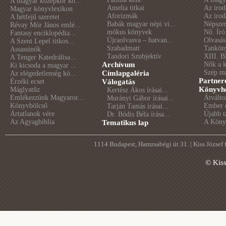
A magyar középkor kö...
Amelia titkai
Az irod
Magyar könyvlexikon
Aforizmák
Az irod
A hétfejű szeretet
Babák magyar népi vi...
Népszer
Révay Mór János emlé...
mókus könyvek
Nő. Író
Fantasy enciklopédia...
Újraolvasva – hatvan...
Olvasás
A Szent Lepel titkos...
Szabadmatt
Tankön
Assassinók
Tandori Szubjektív
XIII. B
A Tenger Katedrálisa...
Archívum
Nők a 
Ki kicsoda a magyar ...
Szép m
Címlapgaléria
Az elégedetlenség kö...
Partner
Érzéki ecset
Válogatás
Könyvhé
Máglyatűz
Kertész Ákos írásai...
Emlékezzünk Magyaror...
Átválto
Murányi Gábor írásai...
Könyvbölcső
Ember é
Tarján Tamás írásai...
Ártatlanok vére
Újabb t
Dr. Bódis Béla írása...
Az Agyagbiblia
A Könyv
Tematikus lap
1114 Budapest, Hamzsabégi út 31. | Kiss József
© Kis