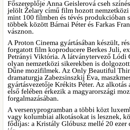
Főszereplője Anna Geislerová cseh színés
jelölt Želary című film hozott nemzetközi 
mint 100 filmben és tévés produkcióban s
többek között Bárnai Péter és Farkas Franc
vásznon.
A Proton Cinema gyártásában készült, r
forgatott film koproducere Berkes Juli, e
Petrányi Viktória. A látványtervező Lódi
olyan nemzetközi sikerekben is dolgozott,
Dűne mozifilmek. Az Only Beautiful Thin
dramaturgja Zabezsinszkij Éva, maszkme
gyártásvezetője Krékits Péter. Az alkotás 
első felében érkezik a magyarországi mo
forgalmazásában.
A versenyprogramban a többi közt luxemb
vagy kolumbiai alkotásokat is lesznek, kö
fődíjas: a Kristály Glóbusz mellé 20 ezer 