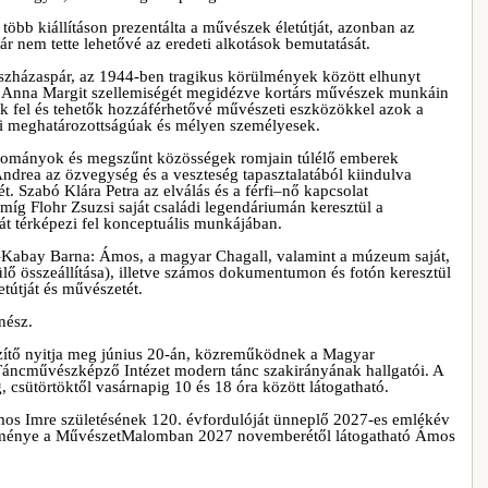
bb kiállításon prezentálta a művészek életútját, azonban az
ár nem tette lehetővé az eredeti alkotások bemutatását.
szházaspár, az 1944-ben tragikus körülmények között elhunyt
t Anna Margit szellemiségét megidézve kortárs művészek munkáin
ók fel és tehetők hozzáférhetővé művészeti eszközökkel azok a
mi meghatározottságúak és mélyen személyesek.
agyományok és megszűnt közösségek romjain túlélő emberek
ndrea az özvegység és a veszteség tapasztalatából kiindulva
t. Szabó Klára Petra az elválás és a férfi–nő kapcsolat
míg Flohr Zsuzsi saját családi legendáriumán keresztül a
át térképezi fel konceptuális munkájában.
in–Kabay Barna: Ámos, a magyar Chagall, valamint a múzeum saját,
ő összeállítása), illetve számos dokumentumon és fotón keresztül
tútját és művészetét.
nész.
észítő nyitja meg június 20-án, közreműködnek a Magyar
ncművészképző Intézet modern tánc szakirányának hallgatói. A
ig, csütörtöktől vasárnapig 10 és 18 óra között látogatható.
 Ámos Imre születésének 120. évfordulóját ünneplő 2027-es emlékév
eménye a MűvészetMalomban 2027 novemberétől látogatható Ámos