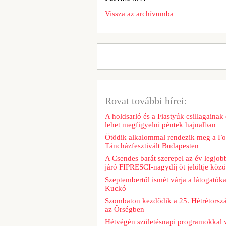
Vissza az archívumba
Rovat további hírei:
A holdsarló és a Fiastyúk csillagainak 
lehet megfigyelni péntek hajnalban
Ötödik alkalommal rendezik meg a Fo
Táncházfesztivált Budapesten
A Csendes barát szerepel az év legjob
járó FIPRESCI-nagydíj öt jelöltje közö
Szeptembertől ismét várja a látogatóka
Kuckó
Szombaton kezdődik a 25. Hétrétorszá
az Őrségben
Hétvégén születésnapi programokkal v