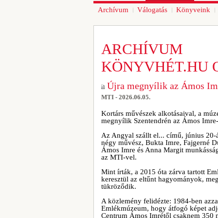
Archívum
Válogatás
Könyveink
ARCHÍVUM
KÖNYVHÉT.HU 
Újra megnyílik az Ámos I
MTI - 2026.06.05.
Kortárs művészek alkotásaival, a mú
megnyílik Szentendrén az Ámos Imr
Az Angyal szállt el... című, június 20-
négy művész, Bukta Imre, Fajgerné Dud
Ámos Imre és Anna Margit munkásságá
az MTI-vel.
Mint írták, a 2015 óta zárva tartott 
keresztül az eltűnt hagyományok, me
tükröződik.
A közlemény felidézte: 1984-ben azza
Emlékmúzeum, hogy átfogó képet adj
Centrum Ámos Imrétől csaknem 350 műt