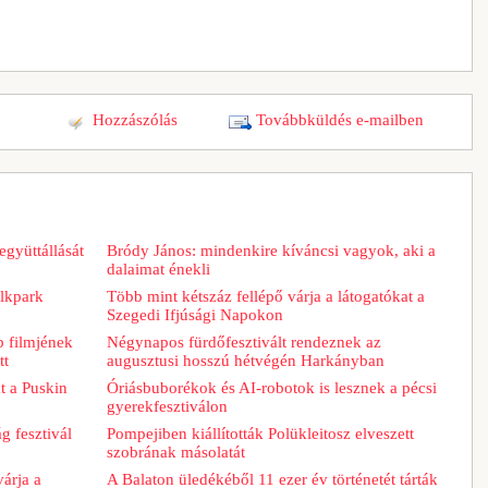
Hozzászólás
Továbbküldés e-mailben
együttállását
Bródy János: mindenkire kíváncsi vagyok, aki a
dalaimat énekli
lkpark
Több mint kétszáz fellépő várja a látogatókat a
Szegedi Ifjúsági Napokon
b filmjének
Négynapos fürdőfesztivált rendeznek az
tt
augusztusi hosszú hétvégén Harkányban
t a Puskin
Óriásbuborékok és AI-robotok is lesznek a pécsi
gyerekfesztiválon
g fesztivál
Pompejiben kiállították Polükleitosz elveszett
szobrának másolatát
árja a
A Balaton üledékéből 11 ezer év történetét tárták