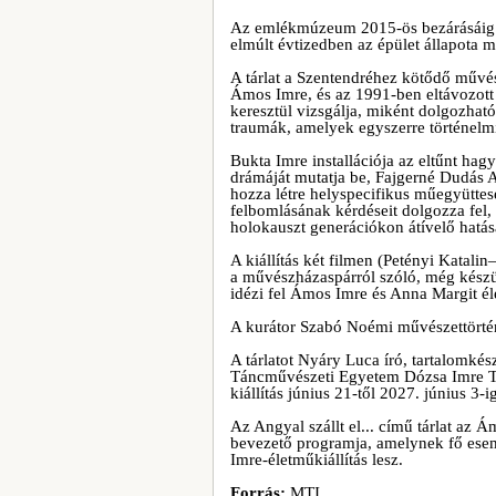
Az emlékmúzeum 2015-ös bezárásáig tö
elmúlt évtizedben az épület állapota m
A tárlat a Szentendréhez kötődő művé
Ámos Imre, és az 1991-ben eltávozot
keresztül vizsgálja, miként dolgozhat
traumák, amelyek egyszerre történel
Bukta Imre installációja az eltűnt h
drámáját mutatja be, Fajgerné Dudás A
hozza létre helyspecifikus műegyüttesé
felbomlásának kérdéseit dolgozza fel, 
holokauszt generációkon átívelő hatás
A kiállítás két filmen (Petényi Katal
a művészházaspárról szóló, még készül
idézi fel Ámos Imre és Anna Margit éle
A kurátor Szabó Noémi művészettörté
A tárlatot Nyáry Luca író, tartalomk
Táncművészeti Egyetem Dózsa Imre Tá
kiállítás június 21-től 2027. június 3-
Az Angyal szállt el... című tárlat az
bevezető programja, amelynek fő es
Imre-életműkiállítás lesz.
Forrás:
MTI