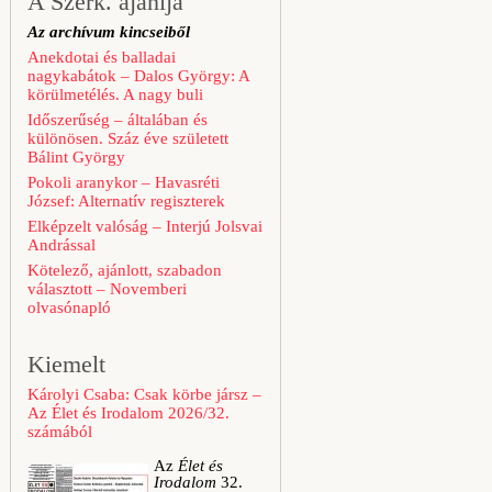
A Szerk. ajánlja
Az archívum kincseiből
Anekdotai és balladai
nagykabátok – Dalos György: A
körülmetélés. A nagy buli
Időszerűség – általában és
különösen. Száz éve született
Bálint György
Pokoli aranykor – Havasréti
József: Alternatív regiszterek
Elképzelt valóság – Interjú Jolsvai
Andrással
Kötelező, ajánlott, szabadon
választott – Novemberi
olvasónapló
Kiemelt
Károlyi Csaba: Csak körbe jársz –
Az Élet és Irodalom 2026/32.
számából
Az
Élet és
Irodalom
32.