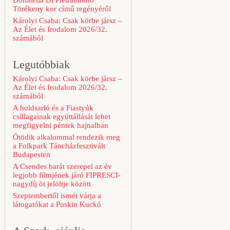
Donatella Di Pietrantonio
Törékeny kor című regényéről
Károlyi Csaba: Csak körbe jársz –
Az Élet és Irodalom 2026/32.
számából
Legutóbbiak
Károlyi Csaba: Csak körbe jársz –
Az Élet és Irodalom 2026/32.
számából
A holdsarló és a Fiastyúk
csillagainak együttállását lehet
megfigyelni péntek hajnalban
Ötödik alkalommal rendezik meg
a Folkpark Táncházfesztivált
Budapesten
A Csendes barát szerepel az év
legjobb filmjének járó FIPRESCI-
nagydíj öt jelöltje között
Szeptembertől ismét várja a
látogatókat a Puskin Kuckó