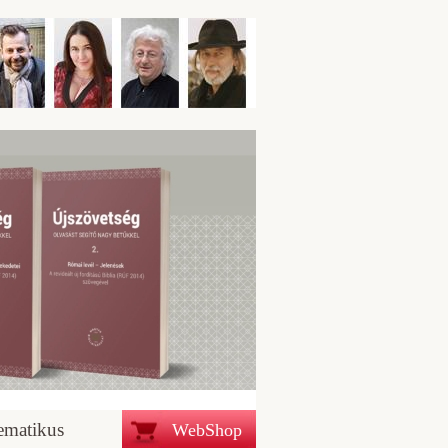
ematikus
WebShop