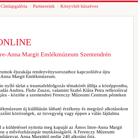
Címlapgaléria
Partnereink
Könyvhét húszéves
ONLINE
mre-Anna Margit Emlékmúzeum Szentendrén
zeumok éjszakája rendezvénysorozathoz kapcsolódva újra
e-Anna Margit Emlékmúzeum.
án nyíló tárlat a traumafeldolgozás témakörét állítja a középpontba,
ás Andrea, Flohr Zsuzsi, valamint Szabó Klára Petra reflexióival
ra - közölte a szentendrei Ferenczy Múzeumi Centrum pénteken
Emlékmúzeum új kiállításán látható érzékeny és megrázó alkotásokon
gszűnt közösségek, az özvegység vagy éppen a válás fájdalma
l a küldetéssel nyitotta meg kapuját az Ámos Imre-Anna Margit
on a művészházaspár munkásságáról. A Ferenczy Múzeumi
árgyat, Anna Margittól pedig 240 alkotást őriz.