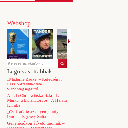
Webshop
Legolvasottabbak
„Madame Zsoké”– Kelecsényi
László drámakötete
viszontagságairól
Aniela Cholewińska-Szkolik:
Minka, a kis állatorvos - A Hársfa
Klinika
„Csak addig az enyém, amíg
írom” – Egressy Zoltán
Generációkon átívelő traumák –