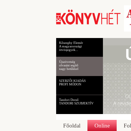
Kőszeghy Elemér
A magyarországi
ötvösjegyek...
Újszövetség
olvasást segítő
nagy betűkkel
SZERZŐI KIADÁS
PROFI MÓDON
Tandori Dezső
TANDORI SZUBJEKTÍV
Főoldal
Online
Fol