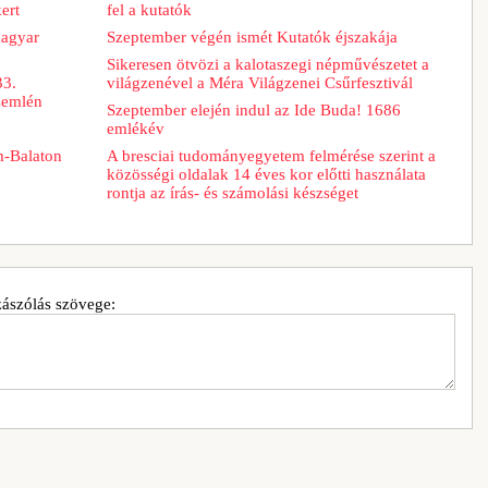
ert
fel a kutatók
magyar
Szeptember végén ismét Kutatók éjszakája
Sikeresen ötvözi a kalotaszegi népművészetet a
33.
világzenével a Méra Világzenei Csűrfesztivál
zemlén
Szeptember elején indul az Ide Buda! 1686
emlékév
m-Balaton
A bresciai tudományegyetem felmérése szerint a
közösségi oldalak 14 éves kor előtti használata
rontja az írás- és számolási készséget
ászólás szövege: