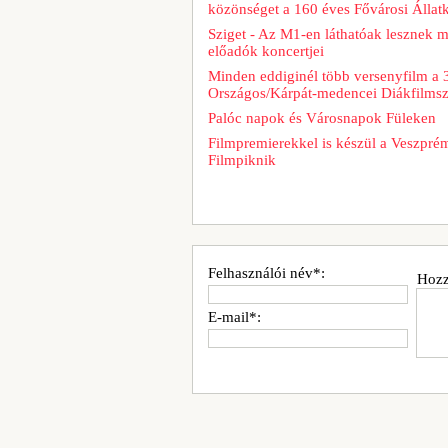
közönséget a 160 éves Fővárosi Állatk
Sziget - Az M1-en láthatóak lesznek 
előadók koncertjei
Minden eddiginél több versenyfilm a 
Országos/Kárpát-medencei Diákfilms
Palóc napok és Városnapok Füleken
Filmpremierekkel is készül a Veszpré
Filmpiknik
Felhasználói név*:
Hozz
E-mail*: