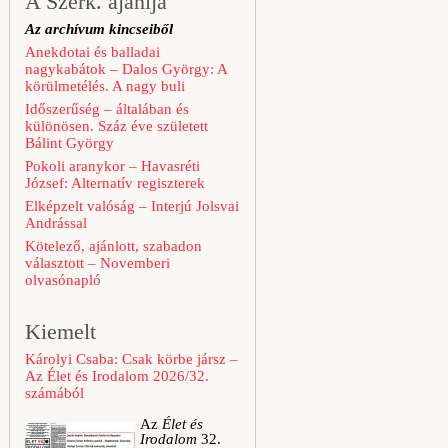
A Szerk. ajánlja
Az archívum kincseiből
Anekdotai és balladai
nagykabátok – Dalos György: A
körülmetélés. A nagy buli
Időszerűség – általában és
különösen. Száz éve született
Bálint György
Pokoli aranykor – Havasréti
József: Alternatív regiszterek
Elképzelt valóság – Interjú Jolsvai
Andrással
Kötelező, ajánlott, szabadon
választott – Novemberi
olvasónapló
Kiemelt
Károlyi Csaba: Csak körbe jársz –
Az Élet és Irodalom 2026/32.
számából
Az
Élet és
Irodalom
32.