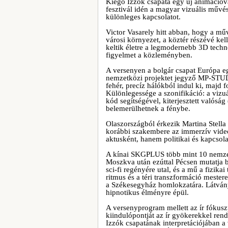
Kiégő Izzók csapata egy új animációv
fesztivál idén a magyar vizuális művé
különleges kapcsolatot.
Victor Vasarely hitt abban, hogy a műv
városi környezet, a köztér részévé kel
keltik életre a legmodernebb 3D techno
figyelmet a közleményben.
A versenyen a bolgár csapat Európa eg
nemzetközi projektet jegyző MP-STUDIO
fehér, precíz hálókból indul ki, majd 
Különlegessége a szonifikáció: a viz
kód segítségével, kiterjesztett valóság
belemerülhetnek a fénybe.
Olaszországból érkezik Martina Stella
korábbi szakembere az immerzív video
aktusként, hanem politikai és kapcsola
A kínai SKGPLUS több mint 10 nemzetkö
Moszkva után ezúttal Pécsen mutatja 
sci-fi regényére utal, és a mű a fizika
ritmus és a téri transzformáció mestere
a Székesegyház homlokzatára. Látvány
hipnotikus élményre épül.
A versenyprogram mellett az ír fókus
kiindulópontját az ír gyökerekkel rend
Izzók csapatának interpretációjában a 