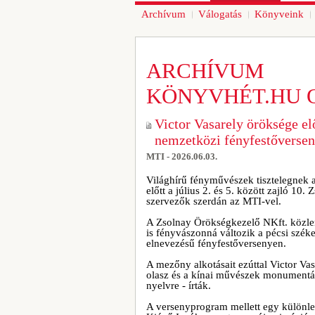
Archívum
Válogatás
Könyveink
ARCHÍVUM
KÖNYVHÉT.HU 
Victor Vasarely öröksége el
nemzetközi fényfestőversen
MTI - 2026.06.03.
Világhírű fényművészek tisztelegnek a
előtt a július 2. és 5. között zajló 1
szervezők szerdán az MTI-vel.
A Zsolnay Örökségkezelő NKft. közle
is fényvászonná változik a pécsi szé
elnevezésű fényfestőversenyen.
A mezőny alkotásait ezúttal Victor Vas
olasz és a kínai művészek monumentális
nyelvre - írták.
A versenyprogram mellett egy különleg