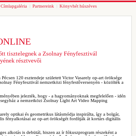
Címlapgaléria
Partnereink
Könyvhét húszéves
ONLINE
őtt tisztelegnek a Zsolnay Fényfesztivál
yének résztvevői
 Pécsen 120 esztendeje született Victor Vasarely op-art öröksége
0. Zsolnay Fényfesztivál nemzetközi fényfestőversenyén - közölték a
ményében jelezték, hogy - a hagyományoknak megfelelően - idén
kesegyház a nemzetközi Zsolnay Light Art Video Mapping
arely optikai és geometrikus látásmódja inspirálta, így a bolgár,
 fényalkotásai az op-art örökségét fordítják át kortárs digitális
es alkotás is debütál, hiszen az ír fókuszprogram részeként a