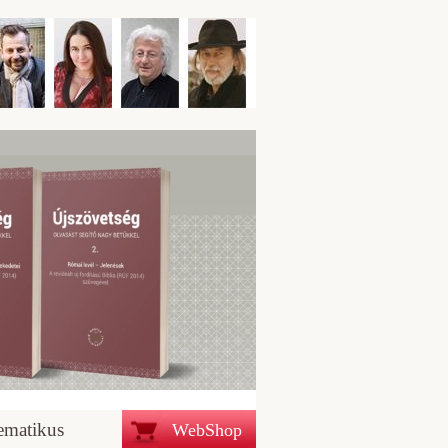
ematikus
WebShop