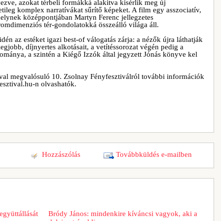
yezve, azokat térbeli formákká alakítva kísérlik meg új
etileg komplex narratívákat sűrítő képeket. A film egy asszociatív,
, melynek középpontjában Martyn Ferenc jellegzetes
romdimenziós tér-gondolatokká összeálló világa áll.
én az estéket igazi best-of válogatás zárja: a nézők újra láthatják
egjobb, díjnyertes alkotásait, a vetítéssorozat végén pedig a
yománya, a szintén a Kiégő Izzók által jegyzett Jónás könyve kel
val megvalósuló 10. Zsolnay Fényfesztiválról további információk
esztival.hu-n olvashatók.
Hozzászólás
Továbbküldés e-mailben
együttállását
Bródy János: mindenkire kíváncsi vagyok, aki a