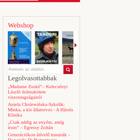
Webshop
Legolvasottabbak
„Madame Zsoké”– Kelecsényi
László drámakötete
viszontagságairól
Aniela Cholewińska-Szkolik:
Minka, a kis állatorvos - A Hársfa
Klinika
„Csak addig az enyém, amíg
írom” – Egressy Zoltán
Generációkon átívelő traumák –