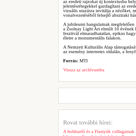
az eredeti rajzokat új kontextusba hel
jelentésrétegekkel gazdagítani az ered
vizuális utazásra invitálja a nézőket
vonalvezetéséből felsejlő absztrakt há
A jubileumi hangulatnak megfelelően id
a Zsolnay Light Art elmúlt 10 évének l
fesztivál elmaradhatatlan, epikus hag
életre a monumentális falakon.
A Nemzeti Kulturális Alap támogatásá
az esemény internetes oldalán, a fenyf
Forrás:
MTI
Vissza az archívumba
Rovat további hírei:
A holdsarló és a Fiastyúk csillagainak 