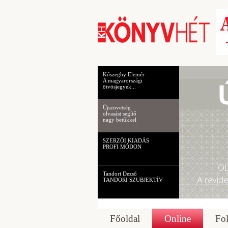
Kőszeghy Elemér
A magyarországi
ötvösjegyek...
Újszövetség
olvasást segítő
nagy betűkkel
SZERZŐI KIADÁS
PROFI MÓDON
Tandori Dezső
TANDORI SZUBJEKTÍV
Főoldal
Online
Fol