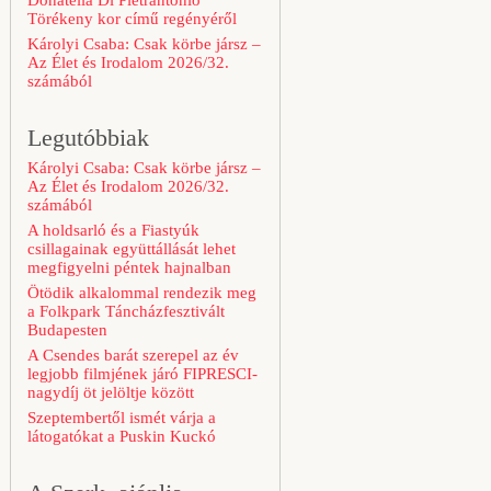
Donatella Di Pietrantonio
Törékeny kor című regényéről
Károlyi Csaba: Csak körbe jársz –
Az Élet és Irodalom 2026/32.
számából
Legutóbbiak
Károlyi Csaba: Csak körbe jársz –
Az Élet és Irodalom 2026/32.
számából
A holdsarló és a Fiastyúk
csillagainak együttállását lehet
megfigyelni péntek hajnalban
Ötödik alkalommal rendezik meg
a Folkpark Táncházfesztivált
Budapesten
A Csendes barát szerepel az év
legjobb filmjének járó FIPRESCI-
nagydíj öt jelöltje között
Szeptembertől ismét várja a
látogatókat a Puskin Kuckó