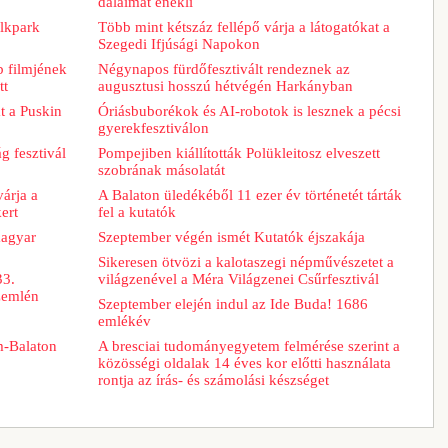
dalaimat énekli
lkpark
Több mint kétszáz fellépő várja a látogatókat a
Szegedi Ifjúsági Napokon
b filmjének
Négynapos fürdőfesztivált rendeznek az
tt
augusztusi hosszú hétvégén Harkányban
t a Puskin
Óriásbuborékok és AI-robotok is lesznek a pécsi
gyerekfesztiválon
g fesztivál
Pompejiben kiállították Polükleitosz elveszett
szobrának másolatát
árja a
A Balaton üledékéből 11 ezer év történetét tárták
ert
fel a kutatók
magyar
Szeptember végén ismét Kutatók éjszakája
Sikeresen ötvözi a kalotaszegi népművészetet a
33.
világzenével a Méra Világzenei Csűrfesztivál
zemlén
Szeptember elején indul az Ide Buda! 1686
emlékév
m-Balaton
A bresciai tudományegyetem felmérése szerint a
közösségi oldalak 14 éves kor előtti használata
rontja az írás- és számolási készséget