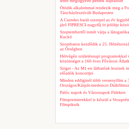
lehet megfigyelni péntek hajnalban
Ötödik alkalommal rendezik meg a Fo
Táncházfesztivált Budapesten
A Csendes barát szerepel az év legjob
járó FIPRESCI-nagydíj öt jelöltje közö
Szeptembertől ismét várja a látogatóka
Kuckó
Szombaton kezdődik a 25. Hétrétorszá
az Őrségben
Hétvégén születésnapi programokkal v
közönséget a 160 éves Fővárosi Állatk
Sziget - Az M1-en láthatóak lesznek 
előadók koncertjei
Minden eddiginél több versenyfilm a 
Országos/Kárpát-medencei Diákfilms
Palóc napok és Városnapok Füleken
Filmpremierekkel is készül a Veszpré
Filmpiknik