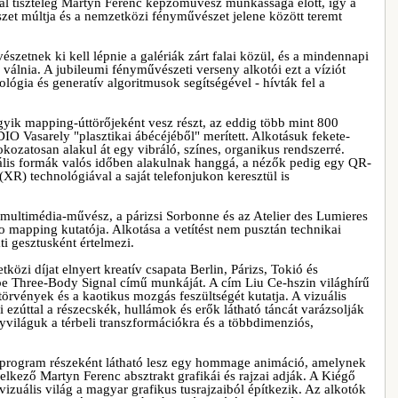
al tiszteleg Martyn Ferenc képzőművész munkássága előtt, így a
szet múltja és a nemzetközi fényművészet jelene között teremt
észetnek ki kell lépnie a galériák zárt falai közül, és a mindennapi
l válnia. A jubileumi fényművészeti verseny alkotói ezt a víziót
lógia és generatív algoritmusok segítségével - hívták fel a
yik mapping-úttörőjeként vesz részt, az eddig több mint 800
 Vasarely "plasztikai ábécéjéből" merített. Alkotásuk fekete-
fokozatosan alakul át egy vibráló, színes, organikus rendszerré.
uális formák valós időben alakulnak hanggá, a nézők pedig egy QR-
 (XR) technológiával a saját telefonjukon keresztül is
 multimédia-művész, a párizsi Sorbonne és az Atelier des Lumieres
 mapping kutatója. Alkotása a vetítést nem pusztán technikai
ti gesztusként értelmezi.
zi díjat elnyert kreatív csapata Berlin, Párizs, Tokió és
be Three-Body Signal című munkáját. A cím Liu Ce-hszin világhírű
i törvények és a kaotikus mozgás feszültségét kutatja. A vizuális
i ezúttal a részecskék, hullámok és erők látható táncát varázsolják
világuk a térbeli transzformációkra és a többdimenziós,
zprogram részeként látható lesz egy hommage animáció, amelynek
elkező Martyn Ferenc absztrakt grafikái és rajzai adják. A Kiégő
vizuális világ a magyar grafikus tusrajzaiból építkezik. Az alkotók