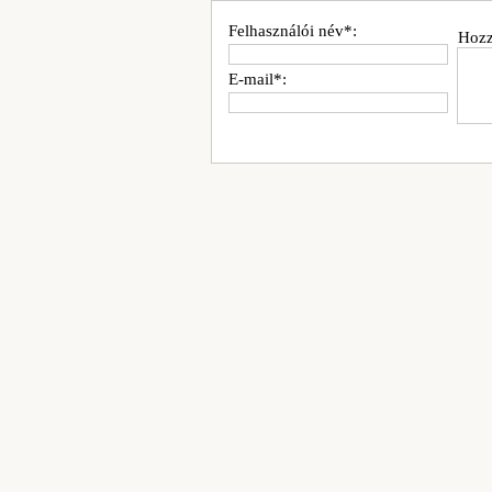
Felhasználói név*:
Hozz
E-mail*: