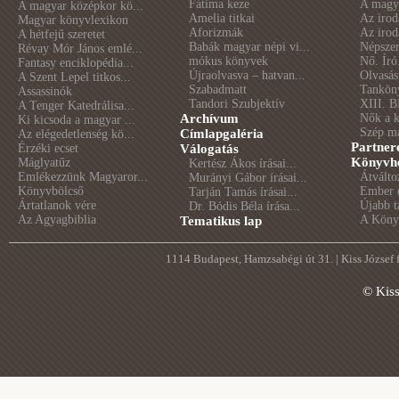
Fátima keze
A magya
A magyar középkor kö...
Amelia titkai
Az irod
Magyar könyvlexikon
Aforizmák
Az irod
A hétfejű szeretet
Babák magyar népi vi...
Népszer
Révay Mór János emlé...
mókus könyvek
Nő. Író
Fantasy enciklopédia...
Újraolvasva – hatvan...
Olvasás
A Szent Lepel titkos...
Szabadmatt
Tankön
Assassinók
Tandori Szubjektív
XIII. B
A Tenger Katedrálisa...
Archívum
Nők a 
Ki kicsoda a magyar ...
Szép m
Címlapgaléria
Az elégedetlenség kö...
Partner
Érzéki ecset
Válogatás
Könyvhé
Máglyatűz
Kertész Ákos írásai...
Emlékezzünk Magyaror...
Átválto
Murányi Gábor írásai...
Könyvbölcső
Ember é
Tarján Tamás írásai...
Ártatlanok vére
Újabb t
Dr. Bódis Béla írása...
Az Agyagbiblia
A Könyv
Tematikus lap
1114 Budapest, Hamzsabégi út 31. | Kiss József
© Kis