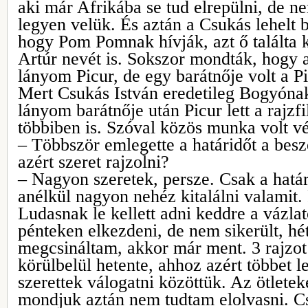
aki már Afrikába se tud elrepülni, de 
legyen velük. És aztán a Csukás lehelt b
hogy Pom Pomnak hívják, azt ő találta
Artúr nevét is. Sokszor mondták, hogy a
lányom Picur, de egy barátnője volt a Pi
Mert Csukás István eredetileg Bogyóna
lányom barátnője után Picur lett a rajzf
többiben is. Szóval közös munka volt 
– Többször emlegette a határidőt a bes
azért szeret rajzolni?
– Nagyon szeretek, persze. Csak a határ
anélkül nagyon nehéz kitalálni valamit.
Ludasnak le kellett adni keddre a vázla
pénteken elkezdeni, de nem sikerült, hét
megcsináltam, akkor már ment. 3 rajzot
körülbelül hetente, ahhoz azért többet le
szerettek válogatni közöttük. Az ötleteke
mondjuk aztán nem tudtam elolvasni. Cs