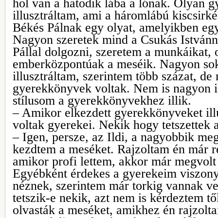
hol van a hatodik lába a lónak. Olyan 
illusztráltam, ami a háromlábú kiscsirké
Békés Pálnak egy olyat, amelyikben egy 
Nagyon szeretek mind a Csukás Istvánn
Pállal dolgozni, szeretem a munkáikat, 
emberközpontúak a meséik. Nagyon so
illusztráltam, szerintem több százat, 
gyerekkönyvek voltak. Nem is nagyon il
stílusom a gyerekkönyvekhez illik.
– Amikor elkezdett gyerekkönyveket ill
voltak gyerekei. Nekik hogy tetszettek 
– Igen, persze, az Ildi, a nagyobbik meg
kezdtem a meséket. Rajzoltam én már r
amikor profi lettem, akkor már megvol
Egyébként érdekes a gyerekeim viszonya
néznek, szerintem már torkig vannak ve
tetszik-e nekik, azt nem is kérdeztem tő
olvasták a meséket, amikhez én rajzoltam