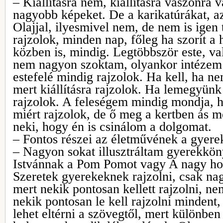
– Kiállításra nem, kiállításra vászonra v
nagyobb képeket. De a karikatúrákat, az
Olajjal, ilyesmivel nem, de nem is igen
rajzolok, minden nap, főleg ha szorít a 
közben is, mindig. Legtöbbször este, va
nem nagyon szoktam, olyankor intézem 
estefelé mindig rajzolok. Ha kell, ha n
mert kiállításra rajzolok. Ha lemegyünk 
rajzolok. A feleségem mindig mondja, 
miért rajzolok, de ő meg a kertben ás
neki, hogy én is csinálom a dolgomat.
– Fontos részei az életművének a gyer
– Nagyon sokat illusztráltam gyerekkön
Istvánnak a Pom Pomot vagy A nagy ho
Szeretek gyerekeknek rajzolni, csak nag
mert nekik pontosan kellett rajzolni, ne
nekik pontosan le kell rajzolni mindent
lehet eltérni a szövegtől, mert különbe