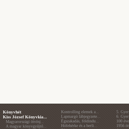
Könyvhét
Kontrolling elemek a...
5. Gye
Lapmargó lábjegyzete...
6. Gye
Kiss József Könyvkia...
Égszakadás, földindu...
100 éve 
Magyarországi ötvösj...
Hófehérke és a berli...
1956 öt
A magyar könyvgyűjtő...