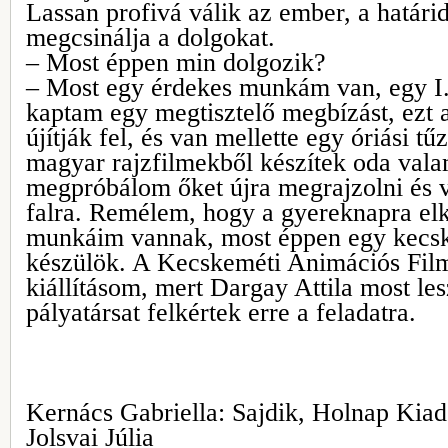
Lassan profivá válik az ember, a határid
megcsinálja a dolgokat.
– Most éppen min dolgozik?
– Most egy érdekes munkám van, egy I. 
kaptam egy megtisztelő megbízást, ezt a
újítják fel, és van mellette egy óriási tű
magyar rajzfilmekből készítek oda vala
megpróbálom őket újra megrajzolni és va
falra. Remélem, hogy a gyereknapra el
munkáim vannak, most éppen egy kecskem
készülök. A Kecskeméti Animációs Film
kiállításom, mert Dargay Attila most le
pályatársat felkértek erre a feladatra.
Kernács Gabriella: Sajdik, Holnap Kiad
Jolsvai Júlia