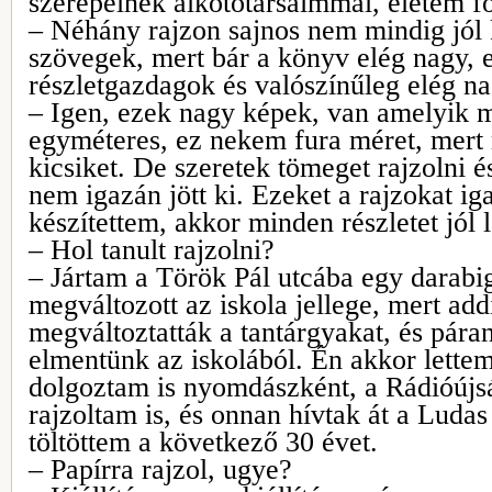
szerepelnek alkotótársaimmal, életem fo
– Néhány rajzon sajnos nem mindig jól 
szövegek, mert bár a könyv elég nagy, 
részletgazdagok és valószínűleg elég n
– Igen, ezek nagy képek, van amelyik 
egyméteres, ez nekem fura méret, mer
kicsiket. De szeretek tömeget rajzolni é
nem igazán jött ki. Ezeket a rajzokat iga
készítettem, akkor minden részletet jól l
– Hol tanult rajzolni?
– Jártam a Török Pál utcába egy darabig
megváltozott az iskola jellege, mert addi
megváltoztatták a tantárgyakat, és pára
elmentünk az iskolából. Én akkor lett
dolgoztam is nyomdászként, a Rádióújsá
rajzoltam is, és onnan hívtak át a Luda
töltöttem a következő 30 évet.
– Papírra rajzol, ugye?