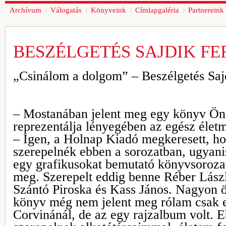
Archívum
Válogatás
Könyveink
Címlapgaléria
Partnereink
BESZÉLGETÉS SAJDIK F
„Csinálom a dolgom” – Beszélgetés Saj
– Mostanában jelent meg egy könyv Ön
reprezentálja lényegében az egész élet
– Igen, a Holnap Kiadó megkeresett, ho
szerepelnék ebben a sorozatban, ugyani
egy grafikusokat bemutató könyvsorozat
meg. Szerepelt eddig benne Réber Lászl
Szántó Piroska és Kass János. Nagyon ö
könyv még nem jelent meg rólam csak e
Corvinánál, de az egy rajzalbum volt. E