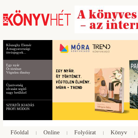
Kőszeghy Elemér
A magyarországi
ötvösjegyek...
Egy nyár
Öt történet
Végtelen élmény
Újszövetség
olvasást segítő
nagy betűkkel
SZERZŐI KIADÁS
PROFI MÓDON
Főoldal
Online
Folyóirat
Könyv