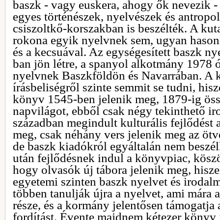
baszk - vagy euskera, ahogy ők nevezik -
egyes történészek, nyelvészek és antropo
csiszoltkő-korszakban is beszélték. A ku
rokona egyik nyelvnek sem, ugyan hasonl
és a kecsuával. Az egységesített baszk n
ban jön létre, a spanyol alkotmány 1978 ót
nyelvnek Baszkföldön és Navarrában. A k
írásbeliségről szinte semmit se tudni, his
könyv 1545-ben jelenik meg, 1879-ig öss
napvilágot, ebből csak négy tekinthető i
században megindult kulturális fejlődést 
meg, csak néhány vers jelenik meg az öt
de baszk kiadókról egyáltalán nem beszél
után fejlődésnek indul a könyvpiac, kösz
hogy olvasók új tábora jelenik meg, hisze
egyetemi szinten baszk nyelvet és irodalm
többen tanulják újra a nyelvet, ami mára 
része, és a kormány jelentősen támogatja 
fordítást. Évente majdnem kétezer könyv 