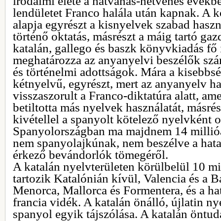
irodalmi élete a hatvanas-hetvenes években
lendületet Franco halála után kapnak. A 
alapja egyrészt a kisnyelvek szabad hasz
történő oktatás, másrészt a máig tartó gaz
katalán, gallego és baszk könyvkiadás fő 
meghatározza az anyanyelvi beszélők száma
és történelmi adottságok. Mára a kisebbs
kétnyelvű, egyrészt, mert az anyanyelv ha
visszaszorult a Franco-diktatúra alatt, a
betiltotta más nyelvek használatát, másrés
kivétellel a spanyolt kötelező nyelvként o
Spanyolországban ma majdnem 14 millió
nem spanyolajkúnak, nem beszélve a hat
érkező bevándorlók tömegéről.
A katalán nyelvterületen körülbelül 10 mi
tartozik Katalónián kívül, Valencia és a Ba
Menorca, Mallorca és Formentera, és a ha
francia vidék. A katalán önálló, újlatin ny
spanyol egyik tájszólása. A katalán öntu