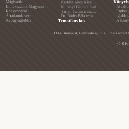
Könyvhé
Máglyatűz
Kertész Ákos írásai...
Emlékezzünk Magyaror...
Átválto
Murányi Gábor írásai...
Könyvbölcső
Ember é
Tarján Tamás írásai...
Ártatlanok vére
Újabb t
Dr. Bódis Béla írása...
Az Agyagbiblia
A Könyv
Tematikus lap
1114 Budapest, Hamzsabégi út 31. | Kiss József
© Kis