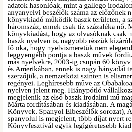
adatok hasonlóak, mint a gallego irodalom
anyanyelvi beszélők száma az előzőnek n
könyvkiadó működik baszk területen, a s
háromszáz, ennek csak tíz százaléka nő. 
könyvkiadást, hogy az olvasóknak csak 
baszk nyelven is, nagyobb részük kizáró
fő oka, hogy nyelvismeretük nem elegen
leggyengébb pontja a baszk művek fordít
más nyelvekre, 2003-ig csupán 60 könyv
és Amerikában, ennek is nagy hányadát te
szerzőjük, a nemzetközi szinten is elisme
regényei. Leghíresebb műve az Obabako
nyelven jelent meg. Hiánypótló vállalkoz
megjelenik az első baszk irodalmi mű mag
Márta fordításában és kiadásában. A mag
Könyvek, Spanyol Elbeszélők sorozat), 
spanyolul is megjelent, több díjat nyert r
Könyvfesztivál egyik legígéretesebb kia