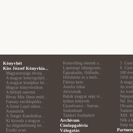
Könyvhét
Kontrolling elemek a...
5. Gye
Lapmargó lábjegyzete...
6. Gye
Kiss József Könyvkia...
Égszakadás, földindu...
100 éve 
Magyarországi ötvösj...
Hófehérke és a berli...
1956 öt
A magyar könyvgyűjtő...
Fátima keze
A magya
A magyar középkor kö...
Amelia titkai
Az irod
Magyar könyvlexikon
Aforizmák
Az irod
A hétfejű szeretet
Babák magyar népi vi...
Népszer
Révay Mór János emlé...
mókus könyvek
Nő. Író
Fantasy enciklopédia...
Újraolvasva – hatvan...
Olvasás
A Szent Lepel titkos...
Szabadmatt
Tankön
Assassinók
Tandori Szubjektív
XIII. B
A Tenger Katedrálisa...
Archívum
Nők a 
Ki kicsoda a magyar ...
Szép m
Címlapgaléria
Az elégedetlenség kö...
Partner
Érzéki ecset
Válogatás