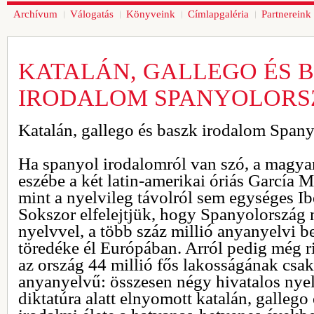
Archívum
Válogatás
Könyveink
Címlapgaléria
Partnereink
KATALÁN, GALLEGO ÉS 
IRODALOM SPANYOLOR
Katalán, gallego és baszk irodalom Span
Ha spanyol irodalomról van szó, a magyar
eszébe a két latin-amerikai óriás García 
mint a nyelvileg távolról sem egységes Ibé
Sokszor elfelejtjük, hogy Spanyolország
nyelvvel, a több száz millió anyanyelvi 
töredéke él Európában. Arról pedig még r
az ország 44 millió fős lakosságának csa
anyanyelvű: összesen négy hivatalos nyel
diktatúra alatt elnyomott katalán, gallego