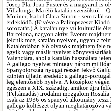
Josep Pla, Joan Fuster és a magyarul is o
Villalonga. Ma élő katalán szerzőktől –
Moliner, Isabel Clara Simón - sem talál 
érdeklődő. (Kivéve a Palimpszeszt Kiad
sorozatát.) A katalán nyelvű kulturális él
Barcelona, nagyon aktív. Évente majdnem
jelenik meg katalán nyelven, ugyan a felm
Katalóniában élő olvasók majdnem fele n
egyik vagy másik nyelvet könyvvásárlásk
Valenciára, ahol a katalán használata jele
A gallego nyelvet mintegy három millióan
Spanyolország nyugat részén fekvő Galíc
szintén újlatin eredetű: a gallego-portugá
legjelentősebb nyelve. A középkor végén 
egészen a XIX. századig, amikor újra fel
(Feltámadás) irodalmi mozgalom Rosalía 
csak az 1936-os spanyol alkotmány teszi 
gallego költészet olyan meghatározóvá vá