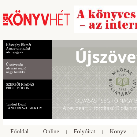
Kőszeghy Elemér
A magyarországi
ötvösjegyek...
Újszövetség
olvasást segítő
nagy betűkkel
SZERZŐI KIADÁS
PROFI MÓDON
Tandori Dezső
TANDORI SZUBJEKTÍV
Főoldal
Online
Folyóirat
Könyv