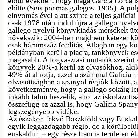
előtti években, hogy maga García Lorca is
előtte (Seis poemas galegos, 1935). A pol
elnyomás évei alatt szinte a teljes galíciai
csak 1978 után indul újra a gallego nyelvű
gallego nyelvű könyvkiadás mérsékelt üt
növekszik: 2004-ben majdnem kétezer köt
csak háromszáz fordítás. Átlagban egy kö
példányban kerül a piacra, tankönyvek es
magasabb. A fogyasztási mutatók szerint
könyvek 20%-a kerül az olvasókhoz, akik
49%-át alkotja, ezzel a számmal Galícia 
olvasottságban a spanyol régiók között, 
következménye, hogy a gallego sokáig len
inkább falun beszélik, ahol az iskolázott
összefügg ez azzal is, hogy Galícia Span
legszegényebb vidéke.
Az északon fekvő Baszkföld vagy Euskal 
egyik leggazdagabb régió, de a körülbel
euskaldun – egy része francia területen él