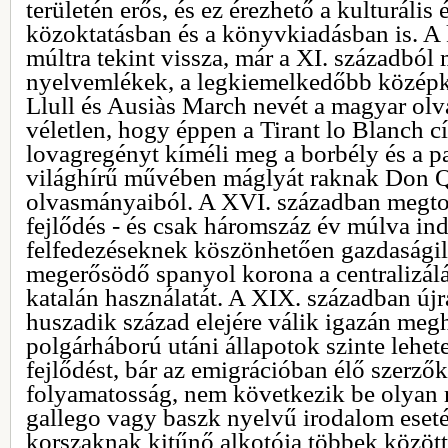
területén erős, és ez érezhető a kulturális 
közoktatásban és a könyvkiadásban is. A
múltra tekint vissza, már a XI. századból
nyelvemlékek, a legkiemelkedőbb közép
Llull és Ausiàs March nevét a magyar olv
véletlen, hogy éppen a Tirant lo Blanch 
lovagregényt kíméli meg a borbély és a p
világhírű művében máglyát raknak Don Q
olvasmányaiból. A XVI. században megtor
fejlődés - és csak háromszáz év múlva indu
felfedezéseknek köszönhetően gazdaságila
megerősödő spanyol korona a centralizálás
katalán használatát. A XIX. században újr
huszadik század elejére válik igazán meg
polgárháború utáni állapotok szinte lehete
fejlődést, bár az emigrációban élő szerz
folyamatosság, nem következik be olyan m
gallego vagy baszk nyelvű irodalom eset
korszaknak kitűnő alkotója többek közöt