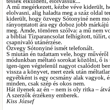
tessék elküldeni, elolvassuk...
A mű megérkezett, kézbe véve kiderült, 
elolvasni, alig haladta meg a száz oldal te
kiderült, hogy özvegy Sótonyiné nem mo
rányomtatott ára egy doboz jobb márkájú 
meg. Ámde, tömören szólva: a mű nem vo
a bibliai Tízparancsolat felhígított, túlírt
csapnivaló utánérzése.
Özvegy Sótonyiné ismét telefonált.
S miután én tudattam vele, hogy művéről
módunkban méltató sorokat közölni, ő is 
igen-igen végtelenül nagyot csalódott b
vissza a könyvet, mert ezek után méltatla
egyébként is egy ocsmány alak vagyok, é
minden, csak szép és okos nem.
Hát ilyenek az én – nem is oly ritka – átv
A szerzők érzékeny emberek.
Kiss József