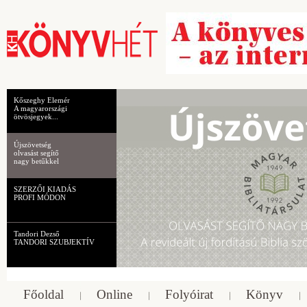
Kőszeghy Elemér
A magyarországi
ötvösjegyek...
Újszövetség
olvasást segítő
nagy betűkkel
SZERZŐI KIADÁS
PROFI MÓDON
Tandori Dezső
TANDORI SZUBJEKTÍV
Főoldal
Online
Folyóirat
Könyv