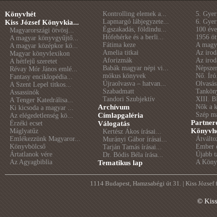
Könyvhét
Kontrolling elemek a...
5. Gye
Lapmargó lábjegyzete...
6. Gye
Kiss József Könyvkia...
Égszakadás, földindu...
100 éve 
Magyarországi ötvösj...
Hófehérke és a berli...
1956 öt
A magyar könyvgyűjtő...
Fátima keze
A magya
A magyar középkor kö...
Amelia titkai
Az irod
Magyar könyvlexikon
Aforizmák
Az irod
A hétfejű szeretet
Babák magyar népi vi...
Népszer
Révay Mór János emlé...
mókus könyvek
Nő. Író
Fantasy enciklopédia...
Újraolvasva – hatvan...
Olvasás
A Szent Lepel titkos...
Szabadmatt
Tankön
Assassinók
Tandori Szubjektív
XIII. B
A Tenger Katedrálisa...
Archívum
Nők a 
Ki kicsoda a magyar ...
Szép m
Címlapgaléria
Az elégedetlenség kö...
Partner
Érzéki ecset
Válogatás
Könyvhé
Máglyatűz
Kertész Ákos írásai...
Emlékezzünk Magyaror...
Átválto
Murányi Gábor írásai...
Könyvbölcső
Ember é
Tarján Tamás írásai...
Ártatlanok vére
Újabb t
Dr. Bódis Béla írása...
Az Agyagbiblia
A Könyv
Tematikus lap
1114 Budapest, Hamzsabégi út 31. | Kiss József
© Kis