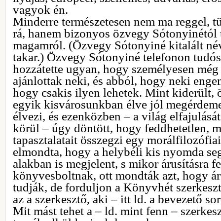
vagyok én.
Minderre természetesen nem ma reggel, tü
rá, hanem bizonyos özvegy Sótonyinétól
magamról. (Özvegy Sótonyiné kitalált né
takar.) Özvegy Sótonyiné telefonon tudósít
hozzátette ugyan, hogy személyesen még é
ajánlottak neki, és abból, hogy neki engem
hogy csakis ilyen lehetek. Mint kiderült
egyik kisvárosunkban élve jól megérdeme
élvezi, és ezenközben – a világ elfajulásá
körül – úgy döntött, hogy feddhetetlen, 
tapasztalatait összegzi egy morálfilozófiai
elmondta, hogy a helybéli kis nyomda se
alakban is megjelent, s mikor árusításra fe
könyvesboltnak, ott mondták azt, hogy á
tudják, de forduljon a Könyvhét szerkesz
az a szerkesztő, aki – itt ld. a bevezető so
Mit mást tehet a – ld. mint fenn – szerkes