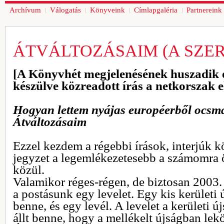
Archívum
Válogatás
Könyveink
Címlapgaléria
Partnereink
ÁTVÁLTOZÁSAIM (A SZER
[A Könyvhét megjelenésének huszadik 
készülve közreadott írás a netkorszak e
Hogyan lettem nyájas européerből ocsm
Átváltozásaim
Ezzel kezdem a régebbi írások, interjúk kö
jegyzet a legemlékezetesebb a számomra 
közül.
Valamikor réges-régen, de biztosan 2003. 
a postásunk egy levelet. Egy kis kerületi
benne, és egy levél. A levelet a kerületi új
állt benne, hogy a mellékelt újságban lekö