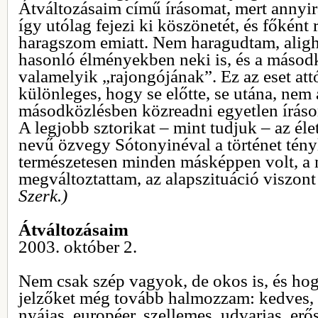
Átváltozásaim című írásomat, mert annyira
így utólag fejezi ki köszönetét, és főkén
haragszom emiatt. Nem haragudtam, aligh
hasonló élményekben neki is, és a másodk
valamelyik „rajongójának”. Ez az eset att
különleges, hogy se előtte, se utána, nem 
másodközlésben közreadni egyetlen írás
A legjobb sztorikat – mint tudjuk – az élet
nevű özvegy Sótonyinéval a történet tényl
természetesen minden másképpen volt, a
megváltoztattam, az alapszituáció viszont
Szerk.)
Átváltozásaim
2003. október 2.
Nem csak szép vagyok, de okos is, és hog
jelzőket még tovább halmozzam: kedves, 
nyájas, européer, szellemes, udvarias, erő